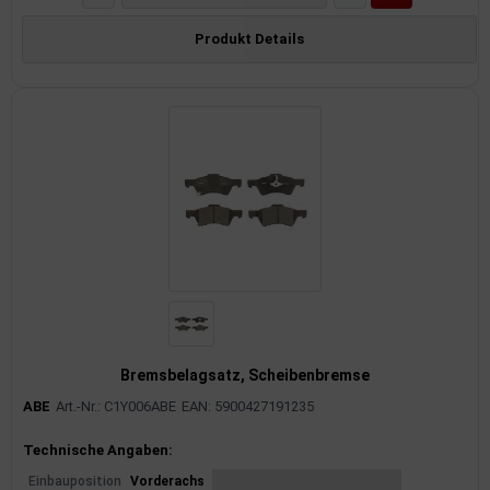
Produkt Details
Bremsbelagsatz, Scheibenbremse
ABE
Art.-Nr.: C1Y006ABE
EAN: 5900427191235
Produktinformationen
Technische Angaben:
Einbauposition
Vorderachs