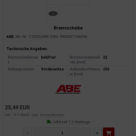
Bremsscheibe
ABE
Art.-Nr.: C32052ABE
EAN: 5900427196056
Produktinformationen
Technische Angaben:
Bremsscheibenar
belüftet
Bremsscheibendi
22
t
cke [mm]
Einbauposition
Vorderachse
Außendurchmess
255
er [mm]
25,49 EUR
inkl. 19 % MwSt. zzgl.
Versandkosten
Lieferzeit:
1-3 Werktage
-
+