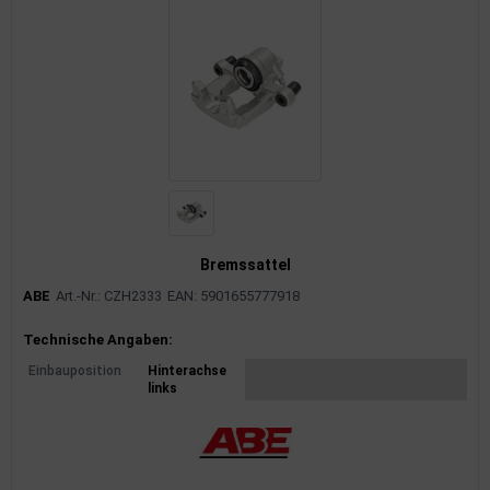
Bremssattel
ABE
Art.-Nr.: CZH2333
EAN: 5901655777918
Produktinformationen
Technische Angaben:
Einbauposition
Hinterachse
links