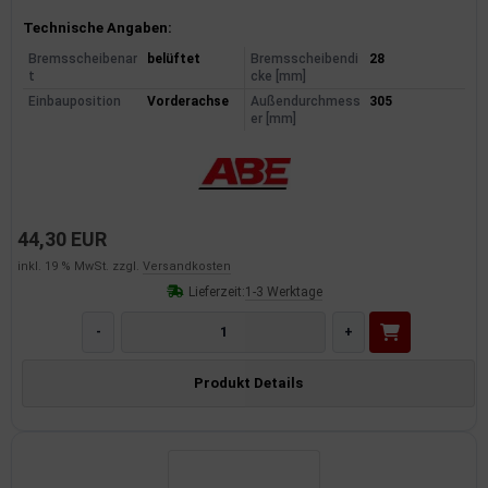
Produktinformationen
Technische Angaben:
Bremsscheibenar
belüftet
Bremsscheibendi
28
t
cke [mm]
Einbauposition
Vorderachse
Außendurchmess
305
er [mm]
44,30 EUR
inkl. 19 % MwSt. zzgl.
Versandkosten
Lieferzeit:
1-3 Werktage
-
+
Produkt Details