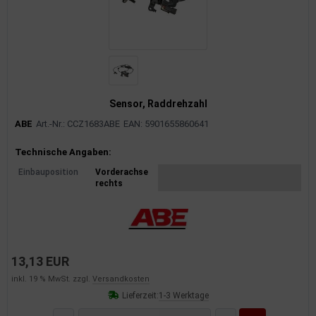
Sensor, Raddrehzahl
ABE
Art.-Nr.: CCZ1683ABE
EAN: 5901655860641
Produktinformationen
Technische Angaben:
Einbauposition
Vorderachse
rechts
13,13 EUR
inkl. 19 % MwSt. zzgl.
Versandkosten
Lieferzeit:
1-3 Werktage