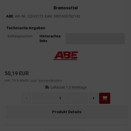
Bremssattel
ABE
Art.-Nr.: CZH2173
EAN: 5901655762143
Produktinformationen
Technische Angaben:
Einbauposition
Hinterachse
links
50,19 EUR
inkl. 19 % MwSt. zzgl.
Versandkosten
Lieferzeit:
1-3 Werktage
-
+
Produkt Details