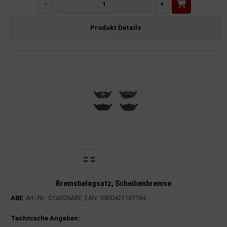
-
+
Produkt Details
Bremsbelagsatz, Scheibenbremse
ABE
Art.-Nr.: C1A026ABE
EAN: 5900427187184
Produktinformationen
Technische Angaben: