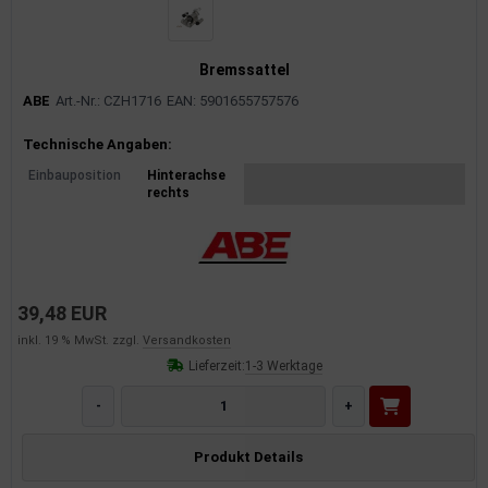
rkzeuge
behör
Bremssattel
nd-/Glühanlage
ABE
Art.-Nr.: CZH1716
EAN: 5901655757576
Produktinformationen
Technische Angaben:
Einbauposition
Hinterachse
rechts
39,48 EUR
inkl. 19 % MwSt. zzgl.
Versandkosten
Lieferzeit:
1-3 Werktage
-
+
Produkt Details