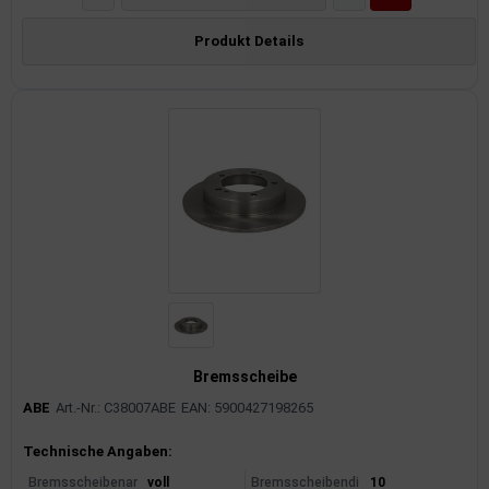
Produkt Details
Bremsscheibe
ABE
Art.-Nr.: C38007ABE
EAN: 5900427198265
Produktinformationen
Technische Angaben:
Bremsscheibenar
voll
Bremsscheibendi
10