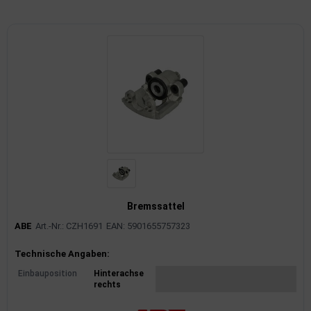
imaanlage
mfortsysteme
aftstoffaufbereitung
aftstoffförderanlage
pplung
hlung
Bremssattel
dungssicherung
ABE
Art.-Nr.: CZH1691
EAN: 5901655757323
nkung
Produktinformationen
Technische Angaben:
tor
Einbauposition
Hinterachse
rechts
rmteile/Verbrauchsmaterial