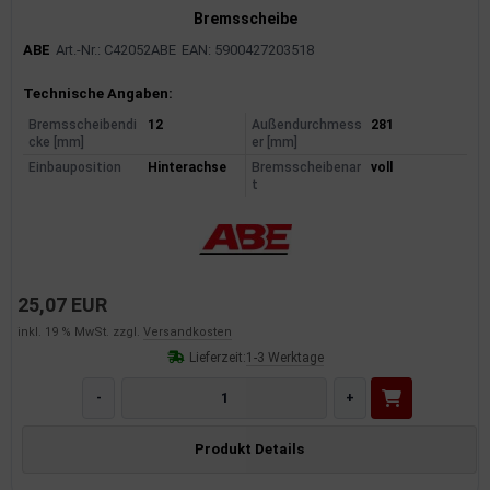
Bremsscheibe
ABE
Art.-Nr.: C42052ABE
EAN: 5900427203518
Produktinformationen
Technische Angaben:
Bremsscheibendi
12
Außendurchmess
281
cke [mm]
er [mm]
Einbauposition
Hinterachse
Bremsscheibenar
voll
t
25,07 EUR
inkl. 19 % MwSt. zzgl.
Versandkosten
Lieferzeit:
1-3 Werktage
-
+
Produkt Details