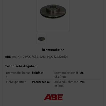
Bremsscheibe
ABE
Art.-Nr.: C3V007ABE
EAN: 5900427201507
Produktinformationen
Technische Angaben:
Bremsscheibenar
belüftet
Bremsscheibendi
26
t
cke [mm]
Einbauposition
Vorderachse
Außendurchmess
280
er [mm]