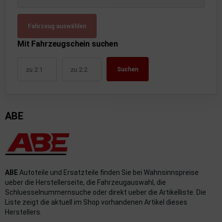
uckluftanlage
Fahrzeug auswählen
ktrik
Mit Fahrzeugschein suchen
hrerhaus/Aufbauten
Suchen
derung/ Dämpfung
triebe
ABE
izung/Lüftung
brid
formations-/Kommunikationssysteme
ABE
Autoteile und Ersatzteile finden Sie bei Wahnsinnspreise
nenausstattung
ueber die Herstellerseite, die Fahrzeugauswahl, die
Schluesselnummernsuche oder direkt ueber die Artikelliste. Die
strumente
Liste zeigt die aktuell im Shop vorhandenen Artikel dieses
Herstellers.
rosserie