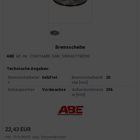
Bremsscheibe
ABE
Art.-Nr.: C3A016ABE
EAN: 5900427198593
Produktinformationen
Technische Angaben:
Bremsscheibenar
belüftet
Bremsscheibendi
20
t
cke [mm]
Einbauposition
Vorderachse
Außendurchmess
256
er [mm]
22,43 EUR
inkl. 19 % MwSt. zzgl.
Versandkosten