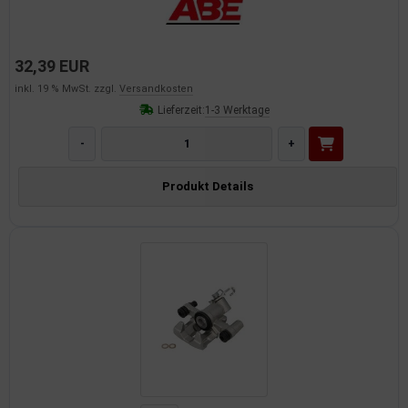
dantrieb
ementrieb
32,39 EUR
inkl. 19 % MwSt. zzgl.
Versandkosten
der/Reifen
Lieferzeit:
1-3 Werktage
heibenreinigung
-
+
heinwerferreinigung
Produkt Details
hließanlage
cherheitssysteme
ezialwerkzeuge
ansportvorrichtung
rkstattausrüstung