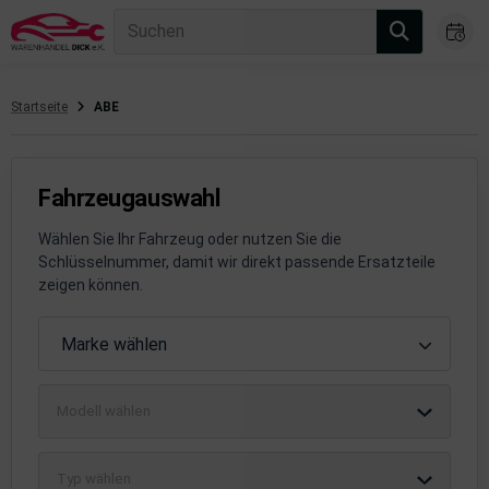
Suchen
Startseite
ABE
gasanlage
hsantrieb
Fahrzeugauswahl
hsaufhängung/Radführung
Wählen Sie Ihr Fahrzeug oder nutzen Sie die
Schlüsselnummer, damit wir direkt passende Ersatzteile
hängerauf-/Anbauteile
zeigen können.
hängevorrichtung
Fahrzeugauswahl
Marke wählen
leuchtung/Signalanlage
Modell wählen
emsanlage
emische Produkte
Typ wählen