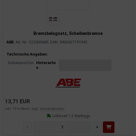
Bremsbelagsatz, Scheibenbremse
ABE
Art.-Nr.: C22009ABE
EAN: 5900427191945
Produktinformationen
Technische Angaben:
Einbauposition
Hinterachs
e
13,71 EUR
inkl. 19 % MwSt. zzgl.
Versandkosten
Lieferzeit:
1-3 Werktage
-
+