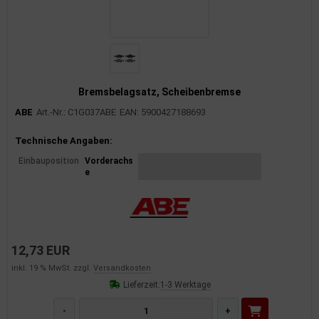
Bremsbelagsatz, Scheibenbremse
ABE
Art.-Nr.: C1G037ABE
EAN: 5900427188693
Produktinformationen
Technische Angaben:
Einbauposition
Vorderachs
e
12,73 EUR
inkl. 19 % MwSt. zzgl.
Versandkosten
Lieferzeit:
1-3 Werktage
-
+