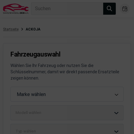
Suchen
Startseite
ACKOJA
gasanlage
hsantrieb
Fahrzeugauswahl
hsaufhängung/Radführung
Wählen Sie Ihr Fahrzeug oder nutzen Sie die
Schlüsselnummer, damit wir direkt passende Ersatzteile
hängerauf-/Anbauteile
zeigen können.
hängevorrichtung
Fahrzeugauswahl
Marke wählen
leuchtung/Signalanlage
Modell wählen
emsanlage
emische Produkte
Typ wählen