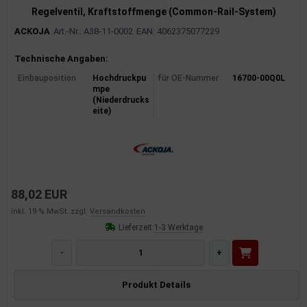
Regelventil, Kraftstoffmenge (Common-Rail-System)
ACKOJA
Art.-Nr.: A38-11-0002
EAN: 4062375077229
Produktinformationen
Technische Angaben:
Einbauposition
Hochdruckpu
für OE-Nummer
16700-00Q0L
mpe
(Niederdrucks
eite)
88,02 EUR
inkl. 19 % MwSt. zzgl.
Versandkosten
Lieferzeit:
1-3 Werktage
-
+
Produkt Details