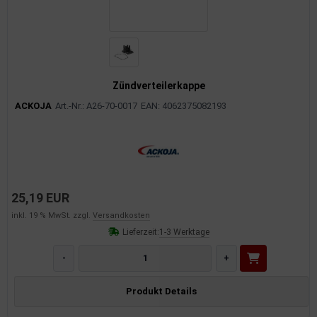
rkzeuge
behör
nd-/Glühanlage
Zündverteilerkappe
ACKOJA
Art.-Nr.: A26-70-0017
EAN: 4062375082193
25,19 EUR
inkl. 19 % MwSt. zzgl.
Versandkosten
Lieferzeit:
1-3 Werktage
-
+
Produkt Details