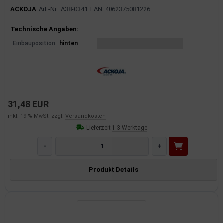
ACKOJA
Art.-Nr.: A38-0341
EAN: 4062375081226
Produktinformationen
Technische Angaben:
Einbauposition
hinten
31,48 EUR
inkl. 19 % MwSt. zzgl.
Versandkosten
Lieferzeit:
1-3 Werktage
-
+
Produkt Details