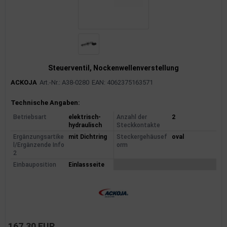
Steuerventil, Nockenwellenverstellung
ACKOJA
Art.-Nr.: A38-0280
EAN: 4062375163571
Produktinformationen
Technische Angaben:
Betriebsart
elektrisch-
Anzahl der
2
hydraulisch
Steckkontakte
Ergänzungsartike
mit Dichtring
Steckergehäusef
oval
l/Ergänzende Info
orm
2
Einbauposition
Einlassseite
167,30 EUR