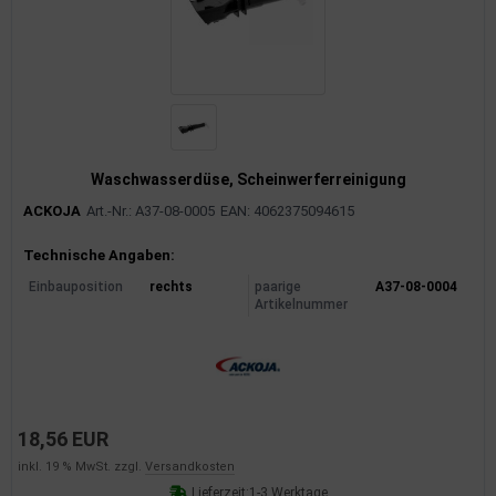
Waschwasserdüse, Scheinwerferreinigung
ACKOJA
Art.-Nr.: A37-08-0005
EAN: 4062375094615
Produktinformationen
Technische Angaben:
Einbauposition
rechts
paarige
A37-08-0004
Artikelnummer
18,56 EUR
inkl. 19 % MwSt. zzgl.
Versandkosten
Lieferzeit:
1-3 Werktage