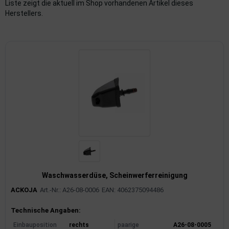
Liste zeigt die aktuell im Shop vorhandenen Artikel dieses
Herstellers.
imaanlage
mfortsysteme
aftstoffaufbereitung
aftstoffförderanlage
pplung
hlung
dungssicherung
nkung
Waschwasserdüse, Scheinwerferreinigung
ACKOJA
Art.-Nr.: A26-08-0006
EAN: 4062375094486
tor
Produktinformationen
Technische Angaben:
rmteile/Verbrauchsmaterial
Einbauposition
rechts
paarige
A26-08-0005