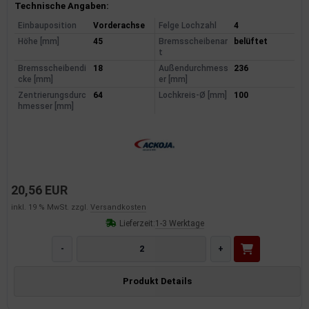
Produktinformationen
Technische Angaben:
Einbauposition
Vorderachse
Felge Lochzahl
4
Höhe [mm]
45
Bremsscheibenar
belüftet
t
Bremsscheibendi
18
Außendurchmess
236
cke [mm]
er [mm]
Zentrierungsdurc
64
Lochkreis-Ø [mm]
100
hmesser [mm]
20,56 EUR
inkl. 19 % MwSt. zzgl.
Versandkosten
Lieferzeit:
1-3 Werktage
-
+
Produkt Details