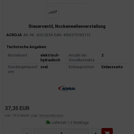
Steuerventil, Nockenwellenverstellung
ACKOJA
Art.-Nr.: A32-0254
EAN: 4062375163113
Produktinformationen
Technische Angaben:
Betriebsart
elektrisch-
Anzahl der
2
hydraulisch
Steckkontakte
Steckergehäusef
oval
Einbauposition
Einlassseite
orm
37,35 EUR
inkl. 19 % MwSt. zzgl.
Versandkosten
Lieferzeit:
1-3 Werktage
-
+