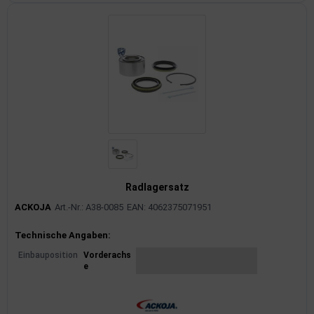
Radlagersatz
ACKOJA
Art.-Nr.: A38-0085
EAN: 4062375071951
Produktinformationen
Technische Angaben:
Einbauposition
Vorderachs
e