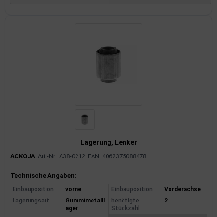
Lagerung, Lenker
ACKOJA
Art.-Nr.: A38-0212
EAN: 4062375088478
Produktinformationen
Technische Angaben:
Einbauposition
vorne
Einbauposition
Vorderachse
Lagerungsart
Gummimetalll
benötigte
2
ager
Stückzahl