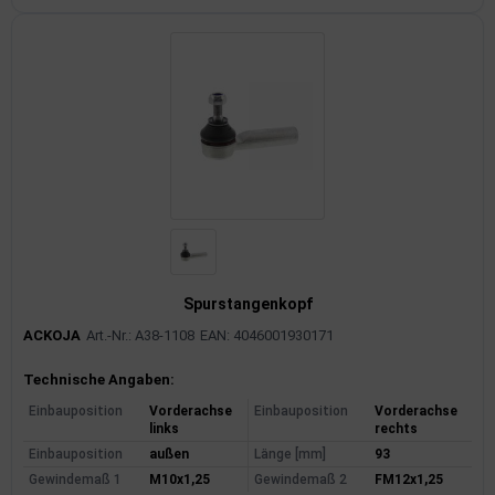
Spurstangenkopf
ACKOJA
Art.-Nr.: A38-1108
EAN: 4046001930171
Produktinformationen
Technische Angaben:
Einbauposition
Vorderachse
Einbauposition
Vorderachse
links
rechts
Einbauposition
außen
Länge [mm]
93
Gewindemaß 1
M10x1,25
Gewindemaß 2
FM12x1,25