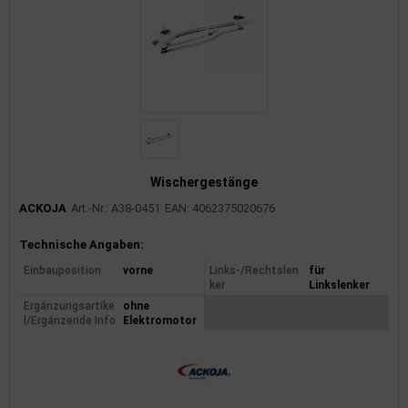
Wischergestänge
ACKOJA
Art.-Nr.: A38-0451
EAN: 4062375020676
Produktinformationen
Technische Angaben:
Einbauposition
vorne
Links-/Rechtslen
für
ker
Linkslenker
Ergänzungsartike
ohne
l/Ergänzende Info
Elektromotor