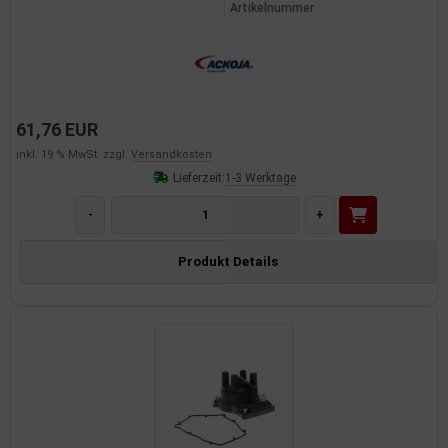
Artikelnummer
dantrieb
ementrieb
der/Reifen
61,76 EUR
heibenreinigung
inkl. 19 % MwSt. zzgl.
Versandkosten
Lieferzeit:
1-3 Werktage
heinwerferreinigung
-
+
hließanlage
Produkt Details
cherheitssysteme
ezialwerkzeuge
ansportvorrichtung
rkstattausrüstung