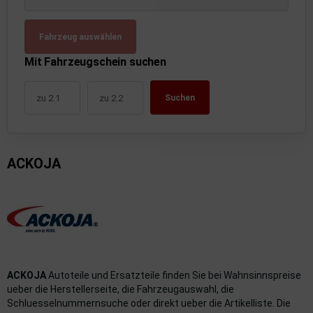
uckluftanlage
Fahrzeug auswählen
ktrik
Mit Fahrzeugschein suchen
hrerhaus/Aufbauten
Suchen
derung/ Dämpfung
triebe
ACKOJA
izung/Lüftung
brid
formations-/Kommunikationssysteme
nenausstattung
ACKOJA
Autoteile und Ersatzteile finden Sie bei Wahnsinnspreise
strumente
ueber die Herstellerseite, die Fahrzeugauswahl, die
Schluesselnummernsuche oder direkt ueber die Artikelliste. Die
rosserie