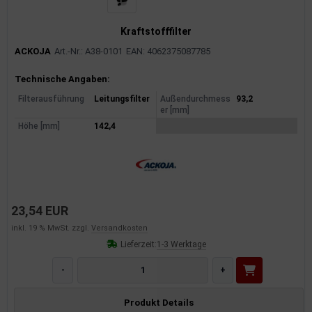
Kraftstofffilter
ACKOJA
Art.-Nr.: A38-0101
EAN: 4062375087785
Produktinformationen
Technische Angaben:
Filterausführung
Leitungsfilter
Außendurchmess
93,2
er [mm]
Höhe [mm]
142,4
23,54 EUR
inkl. 19 % MwSt. zzgl.
Versandkosten
Lieferzeit:
1-3 Werktage
-
+
Produkt Details