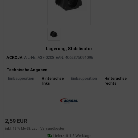
Lagerung, Stabilisator
ACKOJA
Art.-Nr.: A37-0208
EAN: 4062375091096
Produktinformationen
Technische Angaben:
Einbauposition
Hinterachse
Einbauposition
Hinterachse
links
rechts
2,59 EUR
inkl. 19 % MwSt. zzgl.
Versandkosten
Lieferzeit:
1-3 Werktage