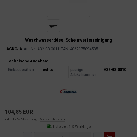
Waschwasserdüse, Scheinwerferreinigung
ACKOJA
Art.-Nr.: A32-08-0011
EAN: 4062375094585
Produktinformationen
Technische Angaben:
Einbauposition
rechts
paarige
A32-08-0010
Artikelnummer
104,85 EUR
inkl. 19 % MwSt. zzgl.
Versandkosten
Lieferzeit:
1-3 Werktage