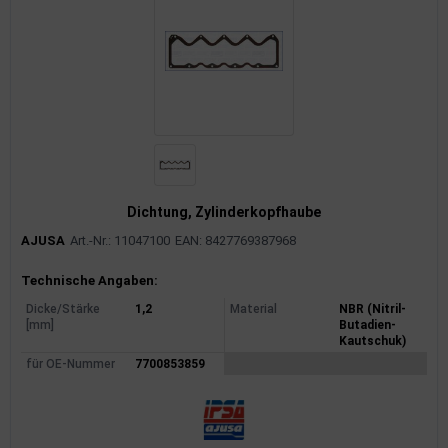
Dichtung, Zylinderkopfhaube
AJUSA
Art.-Nr.: 11047100
EAN: 8427769387968
Produktinformationen
Technische Angaben:
Dicke/Stärke
1,2
Material
NBR (Nitril-
[mm]
Butadien-
Kautschuk)
für OE-Nummer
7700853859