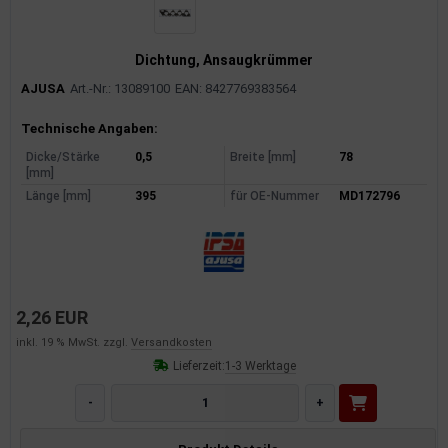
Dichtung, Ansaugkrümmer
AJUSA
Art.-Nr.: 13089100
EAN: 8427769383564
Produktinformationen
Technische Angaben:
Dicke/Stärke
0,5
Breite [mm]
78
[mm]
Länge [mm]
395
für OE-Nummer
MD172796
2,26 EUR
inkl. 19 % MwSt. zzgl.
Versandkosten
Lieferzeit:
1-3 Werktage
-
+