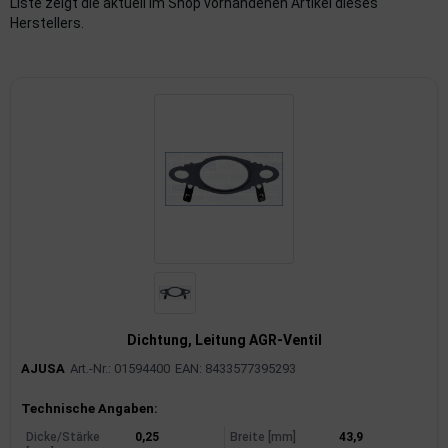
Liste zeigt die aktuell im Shop vorhandenen Artikel dieses
Herstellers.
imaanlage
mfortsysteme
aftstoffaufbereitung
aftstoffförderanlage
pplung
hlung
dungssicherung
Dichtung, Leitung AGR-Ventil
nkung
AJUSA
Art.-Nr.: 01594400
EAN: 8433577395293
tor
Produktinformationen
Technische Angaben:
rmteile/Verbrauchsmaterial
Dicke/Stärke
0,25
Breite [mm]
43,9