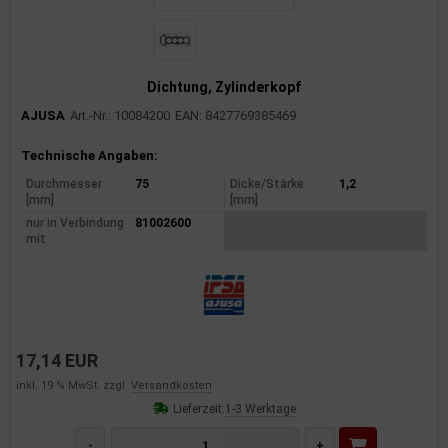
Dichtung, Zylinderkopf
AJUSA
Art.-Nr.: 10084200
EAN: 8427769385469
Produktinformationen
Technische Angaben:
Durchmesser
75
Dicke/Stärke
1,2
[mm]
[mm]
nur in Verbindung
81002600
mit
17,14 EUR
inkl. 19 % MwSt. zzgl.
Versandkosten
Lieferzeit:
1-3 Werktage
-
+