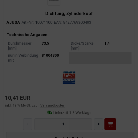
Dichtung, Zylinderkopf
AJUSA
Art.-Nr.: 10071100
EAN: 8427769300493
Produktinformationen
Technische Angaben:
Durchmesser
73,5
Dicke/Stärke
1,4
[mm]
[mm]
nur in Verbindung
81004800
mit
10,41 EUR
inkl. 19 % MwSt. zzgl.
Versandkosten
Lieferzeit:
1-3 Werktage
-
+