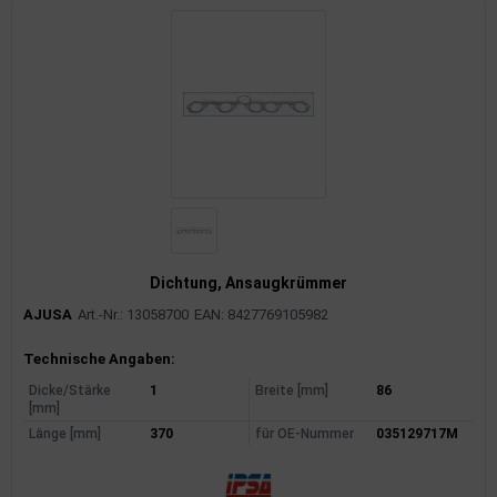
Dichtung, Ansaugkrümmer
AJUSA
Art.-Nr.: 13058700
EAN: 8427769105982
Produktinformationen
Technische Angaben:
Dicke/Stärke
1
Breite [mm]
86
[mm]
Länge [mm]
370
für OE-Nummer
035129717M