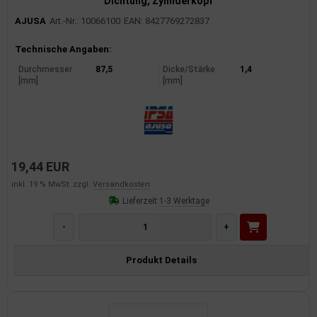
Dichtung, Zylinderkopf
AJUSA
Art.-Nr.: 10066100
EAN: 8427769272837
Produktinformationen
Technische Angaben:
Durchmesser
87,5
Dicke/Stärke
1,4
[mm]
[mm]
19,44 EUR
inkl. 19 % MwSt. zzgl.
Versandkosten
Lieferzeit:
1-3 Werktage
-
+
Produkt Details