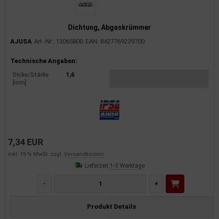
Dichtung, Abgaskrümmer
AJUSA
Art.-Nr.: 13065800
EAN: 8427769239700
Produktinformationen
Technische Angaben:
Dicke/Stärke
1,6
[mm]
7,34 EUR
inkl. 19 % MwSt. zzgl.
Versandkosten
Lieferzeit:
1-3 Werktage
-
+
Produkt Details