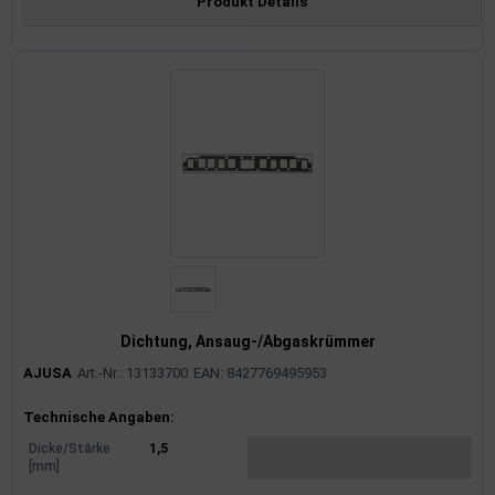
Produkt Details
Dichtung, Ansaug-/Abgaskrümmer
AJUSA
Art.-Nr.: 13133700
EAN: 8427769495953
Produktinformationen
Technische Angaben:
Dicke/Stärke
1,5
[mm]