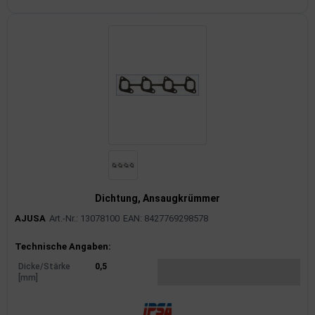
Dichtung, Ansaugkrümmer
AJUSA
Art.-Nr.: 13078100
EAN: 8427769298578
Produktinformationen
Technische Angaben:
Dicke/Stärke
0,5
[mm]