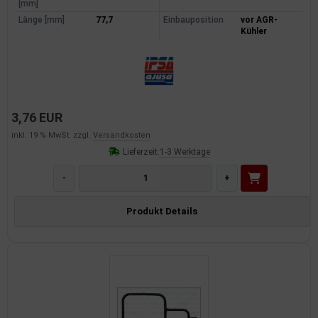
[mm]
dantrieb
Länge [mm]
77,7
Einbauposition
vor AGR-
Kühler
ementrieb
der/Reifen
heibenreinigung
3,76 EUR
inkl. 19 % MwSt. zzgl.
Versandkosten
heinwerferreinigung
Lieferzeit:
1-3 Werktage
hließanlage
-
+
cherheitssysteme
Produkt Details
ezialwerkzeuge
ansportvorrichtung
rkstattausrüstung