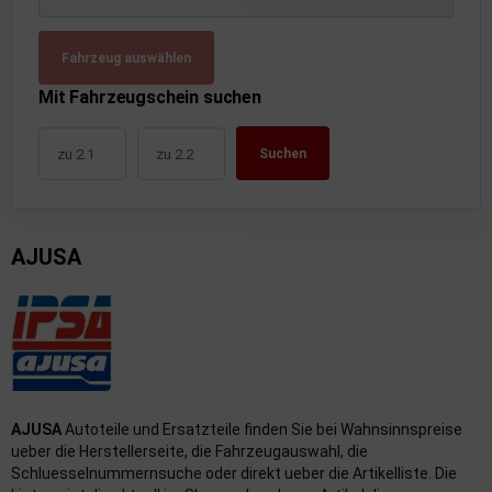
uckluftanlage
Fahrzeug auswählen
ktrik
Mit Fahrzeugschein suchen
hrerhaus/Aufbauten
Suchen
derung/ Dämpfung
triebe
AJUSA
izung/Lüftung
brid
formations-/Kommunikationssysteme
nenausstattung
AJUSA
Autoteile und Ersatzteile finden Sie bei Wahnsinnspreise
strumente
ueber die Herstellerseite, die Fahrzeugauswahl, die
Schluesselnummernsuche oder direkt ueber die Artikelliste. Die
rosserie