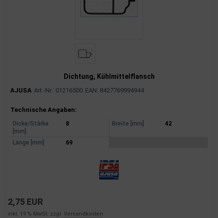
rkzeuge
behör
nd-/Glühanlage
Dichtung, Kühlmittelflansch
AJUSA
Art.-Nr.: 01216500
EAN: 8427769994944
Produktinformationen
Technische Angaben:
Dicke/Stärke
8
Breite [mm]
42
[mm]
Länge [mm]
69
2,75 EUR
inkl. 19 % MwSt. zzgl.
Versandkosten