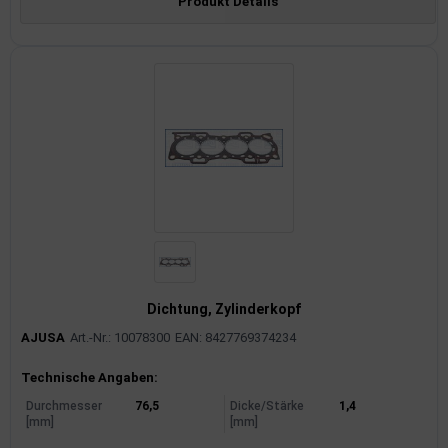
Produkt Details
Dichtung, Zylinderkopf
AJUSA
Art.-Nr.: 10078300
EAN: 8427769374234
Produktinformationen
Technische Angaben:
Durchmesser
76,5
Dicke/Stärke
1,4
[mm]
[mm]