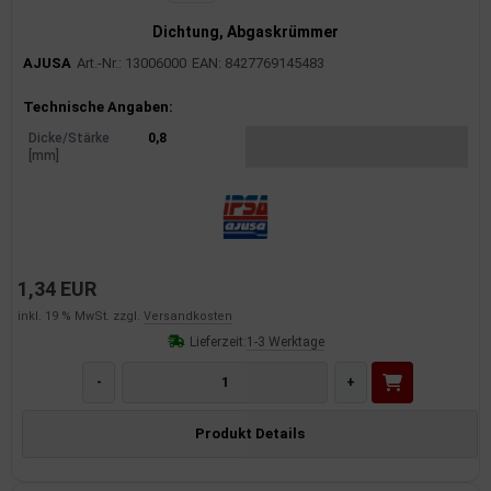
Dichtung, Abgaskrümmer
AJUSA
Art.-Nr.: 13006000
EAN: 8427769145483
Produktinformationen
Technische Angaben:
Dicke/Stärke
0,8
[mm]
1,34 EUR
inkl. 19 % MwSt. zzgl.
Versandkosten
Lieferzeit:
1-3 Werktage
-
+
Produkt Details