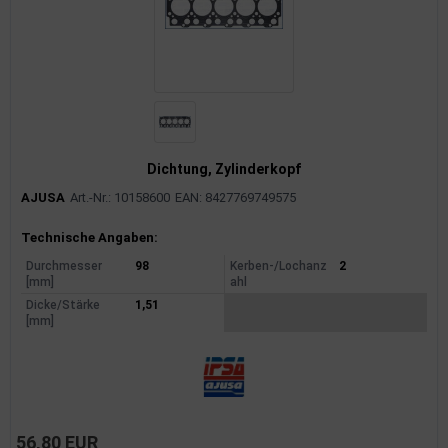
Dichtung, Zylinderkopf
AJUSA
Art.-Nr.: 10158600
EAN: 8427769749575
Produktinformationen
Technische Angaben:
Durchmesser
98
Kerben-/Lochanz
2
[mm]
ahl
Dicke/Stärke
1,51
[mm]
56,80 EUR