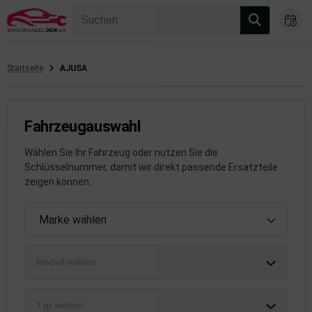
Suchen
Startseite
AJUSA
gasanlage
hsantrieb
Fahrzeugauswahl
hsaufhängung/Radführung
Wählen Sie Ihr Fahrzeug oder nutzen Sie die
Schlüsselnummer, damit wir direkt passende Ersatzteile
hängerauf-/Anbauteile
zeigen können.
hängevorrichtung
Fahrzeugauswahl
Marke wählen
leuchtung/Signalanlage
Modell wählen
emsanlage
emische Produkte
Typ wählen