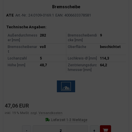
Bremsscheibe
ATE
Art.-Nr.: 24.0109-0169.1
EAN: 4006633378581
Produktinformationen
Technische Angaben:
Außendurchmess
282
Bremsscheibendi
9
er [mm]
cke [mm]
Bremsscheibenar
voll
Oberfläche
beschichtet
t
Lochanzahl
5
Lochkreis-Ø [mm]
114,3
Höhe [mm]
48,7
Zentrierungsdurc
64,2
hmesser [mm]
47,06 EUR
inkl. 19 % MwSt. zzgl.
Versandkosten
Lieferzeit:
1-3 Werktage
-
+