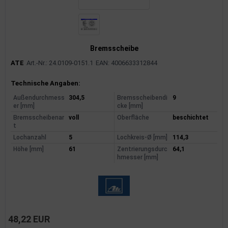
Bremsscheibe
ATE
Art.-Nr.: 24.0109-0151.1
EAN: 4006633312844
Produktinformationen
Technische Angaben:
Außendurchmess
304,5
Bremsscheibendi
9
er [mm]
cke [mm]
Bremsscheibenar
voll
Oberfläche
beschichtet
t
Lochanzahl
5
Lochkreis-Ø [mm]
114,3
Höhe [mm]
61
Zentrierungsdurc
64,1
hmesser [mm]
48,22 EUR