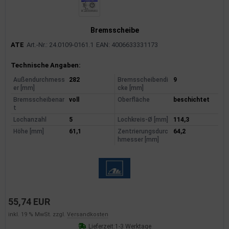
Bremsscheibe
ATE
Art.-Nr.: 24.0109-0161.1
EAN: 4006633331173
Produktinformationen
Technische Angaben:
Außendurchmess
282
Bremsscheibendi
9
er [mm]
cke [mm]
Bremsscheibenar
voll
Oberfläche
beschichtet
t
Lochanzahl
5
Lochkreis-Ø [mm]
114,3
Höhe [mm]
61,1
Zentrierungsdurc
64,2
hmesser [mm]
55,74 EUR
inkl. 19 % MwSt. zzgl.
Versandkosten
Lieferzeit:
1-3 Werktage