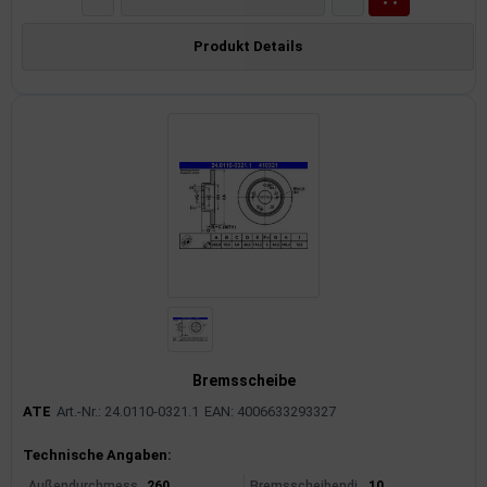
Produkt Details
Bremsscheibe
ATE
Art.-Nr.: 24.0110-0321.1
EAN: 4006633293327
Produktinformationen
Technische Angaben:
Außendurchmess
260
Bremsscheibendi
10