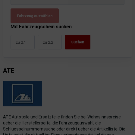
uckluftanlage
Fahrzeug auswählen
ktrik
Mit Fahrzeugschein suchen
hrerhaus/Aufbauten
Suchen
derung/ Dämpfung
triebe
ATE
izung/Lüftung
brid
formations-/Kommunikationssysteme
nenausstattung
ATE
Autoteile und Ersatzteile finden Sie bei Wahnsinnspreise
strumente
ueber die Herstellerseite, die Fahrzeugauswahl, die
Schluesselnummernsuche oder direkt ueber die Artikelliste. Die
rosserie