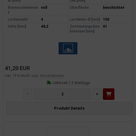
er [mm]
cke [mm]
dantrieb
Bremsscheibenar
voll
Oberfläche
beschichtet
t
Lochanzahl
4
Lochkreis-Ø [mm]
100
ementrieb
Höhe [mm]
48,2
Zentrierungsdurc
61
hmesser [mm]
der/Reifen
heibenreinigung
heinwerferreinigung
41,20 EUR
hließanlage
inkl. 19 % MwSt. zzgl.
Versandkosten
Lieferzeit:
1-3 Werktage
cherheitssysteme
-
+
ezialwerkzeuge
Produkt Details
ansportvorrichtung
rkstattausrüstung