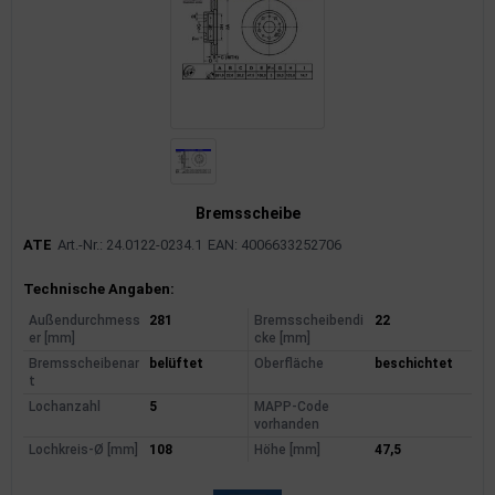
Bremsscheibe
ATE
Art.-Nr.: 24.0122-0234.1
EAN: 4006633252706
Produktinformationen
Technische Angaben:
Außendurchmess
281
Bremsscheibendi
22
er [mm]
cke [mm]
Bremsscheibenar
belüftet
Oberfläche
beschichtet
t
Lochanzahl
5
MAPP-Code
vorhanden
Lochkreis-Ø [mm]
108
Höhe [mm]
47,5