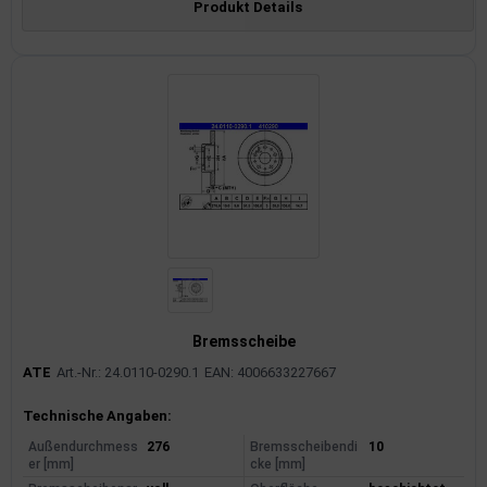
Produkt Details
Bremsscheibe
ATE
Art.-Nr.: 24.0110-0290.1
EAN: 4006633227667
Produktinformationen
Technische Angaben:
Außendurchmess
276
Bremsscheibendi
10
er [mm]
cke [mm]