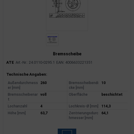
Bremsscheibe
ATE
Art.-Nr.: 24.0110-0295.1
EAN: 4006633221351
Produktinformationen
Technische Angaben:
Außendurchmess
260
Bremsscheibendi
10
er [mm]
cke [mm]
Bremsscheibenar
voll
Oberfläche
beschichtet
t
Lochanzahl
4
Lochkreis-Ø [mm]
114,3
Höhe [mm]
63,7
Zentrierungsdurc
64,1
hmesser [mm]