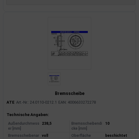
Bremsscheibe
ATE
Art.-Nr.: 24.0110-0212.1
EAN: 4006633272278
Produktinformationen
Technische Angaben:
Außendurchmess
238,5
Bremsscheibendi
10
er [mm]
cke [mm]
Bremsscheibenar
voll
Oberfläche
beschichtet