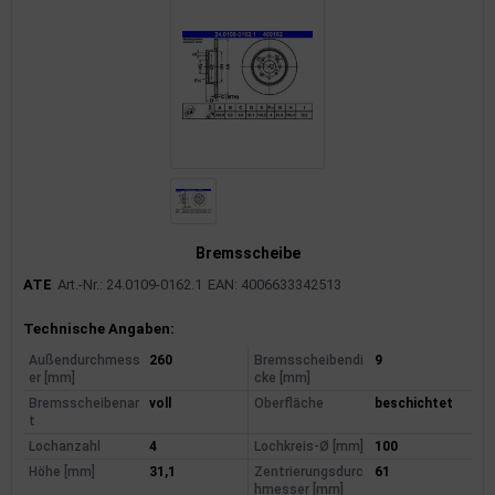
Bremsscheibe
ATE
Art.-Nr.: 24.0109-0162.1
EAN: 4006633342513
Produktinformationen
Technische Angaben:
Außendurchmess
260
Bremsscheibendi
9
er [mm]
cke [mm]
Bremsscheibenar
voll
Oberfläche
beschichtet
t
Lochanzahl
4
Lochkreis-Ø [mm]
100
Höhe [mm]
31,1
Zentrierungsdurc
61
hmesser [mm]