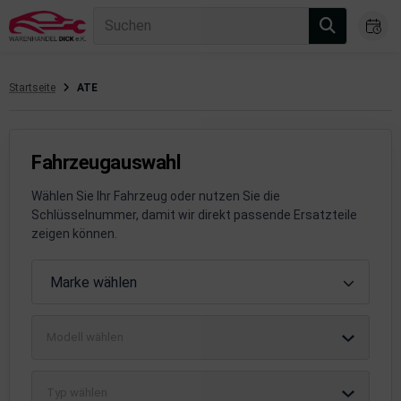
Suchen
Startseite
ATE
gasanlage
hsantrieb
Fahrzeugauswahl
hsaufhängung/Radführung
Wählen Sie Ihr Fahrzeug oder nutzen Sie die
Schlüsselnummer, damit wir direkt passende Ersatzteile
hängerauf-/Anbauteile
zeigen können.
hängevorrichtung
Fahrzeugauswahl
Marke wählen
leuchtung/Signalanlage
Modell wählen
emsanlage
emische Produkte
Typ wählen