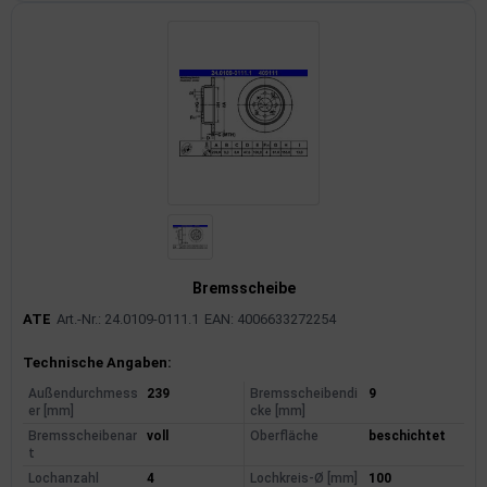
Bremsscheibe
ATE
Art.-Nr.: 24.0109-0111.1
EAN: 4006633272254
Produktinformationen
Technische Angaben:
Außendurchmess
239
Bremsscheibendi
9
er [mm]
cke [mm]
Bremsscheibenar
voll
Oberfläche
beschichtet
t
Lochanzahl
4
Lochkreis-Ø [mm]
100