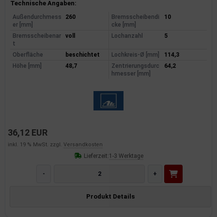
Produktinformationen
Technische Angaben:
Außendurchmess
260
Bremsscheibendi
10
er [mm]
cke [mm]
Bremsscheibenar
voll
Lochanzahl
5
t
Oberfläche
beschichtet
Lochkreis-Ø [mm]
114,3
Höhe [mm]
48,7
Zentrierungsdurc
64,2
hmesser [mm]
36,12 EUR
inkl. 19 % MwSt. zzgl.
Versandkosten
Lieferzeit:
1-3 Werktage
-
+
Produkt Details