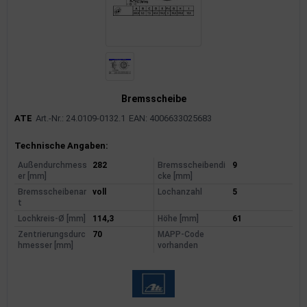
Bremsscheibe
ATE
Art.-Nr.: 24.0109-0132.1
EAN: 4006633025683
Produktinformationen
Technische Angaben:
Außendurchmess
282
Bremsscheibendi
9
er [mm]
cke [mm]
Bremsscheibenar
voll
Lochanzahl
5
t
Lochkreis-Ø [mm]
114,3
Höhe [mm]
61
Zentrierungsdurc
70
MAPP-Code
hmesser [mm]
vorhanden