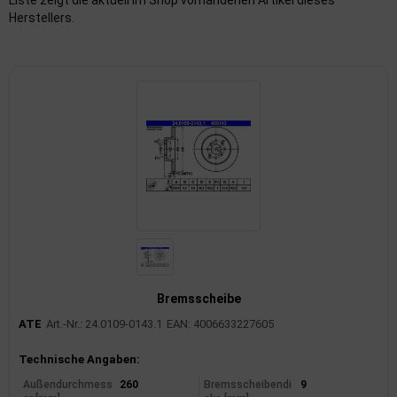
Liste zeigt die aktuell im Shop vorhandenen Artikel dieses
Herstellers.
imaanlage
mfortsysteme
aftstoffaufbereitung
aftstoffförderanlage
pplung
hlung
dungssicherung
Bremsscheibe
nkung
ATE
Art.-Nr.: 24.0109-0143.1
EAN: 4006633227605
tor
Produktinformationen
Technische Angaben:
rmteile/Verbrauchsmaterial
Außendurchmess
260
Bremsscheibendi
9