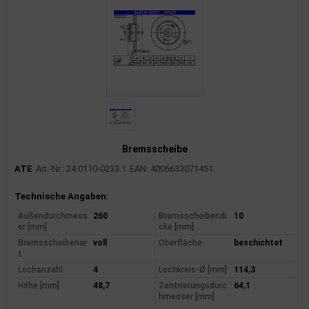
rkzeuge
behör
nd-/Glühanlage
Bremsscheibe
ATE
Art.-Nr.: 24.0110-0233.1
EAN: 4006633071451
Produktinformationen
Technische Angaben:
Außendurchmess
260
Bremsscheibendi
10
er [mm]
cke [mm]
Bremsscheibenar
voll
Oberfläche
beschichtet
t
Lochanzahl
4
Lochkreis-Ø [mm]
114,3
Höhe [mm]
48,7
Zentrierungsdurc
64,1
hmesser [mm]