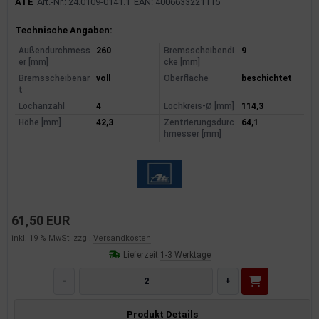
ATE
Art.-Nr.: 24.0109-0141.1
EAN: 4006633221115
Produktinformationen
Technische Angaben:
Außendurchmess
260
Bremsscheibendi
9
er [mm]
cke [mm]
Bremsscheibenar
voll
Oberfläche
beschichtet
t
Lochanzahl
4
Lochkreis-Ø [mm]
114,3
Höhe [mm]
42,3
Zentrierungsdurc
64,1
hmesser [mm]
61,50 EUR
inkl. 19 % MwSt. zzgl.
Versandkosten
Lieferzeit:
1-3 Werktage
-
+
Produkt Details