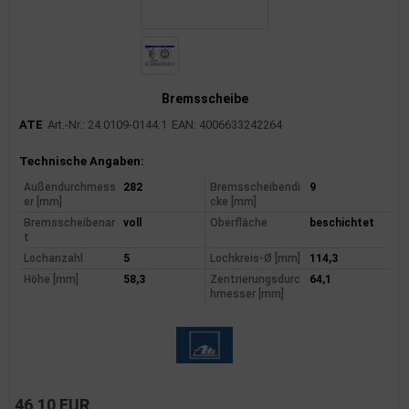
Bremsscheibe
ATE
Art.-Nr.: 24.0109-0144.1
EAN: 4006633242264
Produktinformationen
Technische Angaben:
Außendurchmess
282
Bremsscheibendi
9
er [mm]
cke [mm]
Bremsscheibenar
voll
Oberfläche
beschichtet
t
Lochanzahl
5
Lochkreis-Ø [mm]
114,3
Höhe [mm]
58,3
Zentrierungsdurc
64,1
hmesser [mm]
46,10 EUR