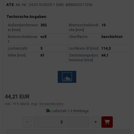
ATE
Art.-Nr.: 24.0110-0329.1
EAN: 4006633311236
Produktinformationen
Technische Angaben:
Außendurchmess
302
Bremsscheibendi
10
er [mm]
cke [mm]
Bremsscheibenar
voll
Oberfläche
beschichtet
t
Lochanzahl
5
Lochkreis-Ø [mm]
114,3
Höhe [mm]
61
Zentrierungsdurc
64,1
hmesser [mm]
44,21 EUR
inkl. 19 % MwSt. zzgl.
Versandkosten
Lieferzeit:
1-3 Werktage
-
+