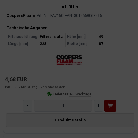
Luftfilter
CoopersFiaam
Art.-Nr.: PA7160
EAN: 8012658068235
Produktinformationen
Technische Angaben:
Filterausführung
Filtereinsatz
Höhe [mm]
49
Länge [mm]
228
Breite [mm]
87
4,68 EUR
inkl. 19 % MwSt. zzgl.
Versandkosten
Lieferzeit:
1-3 Werktage
-
+
Produkt Details