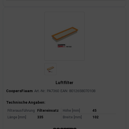
Luftfilter
CoopersFiaam
Art.-Nr.: PA7360
EAN: 8012658070108
Produktinformationen
Technische Angaben:
Filterausführung
Filtereinsatz
Höhe [mm]
45
Länge [mm]
335
Breite [mm]
102