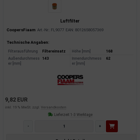
Luftfilter
CoopersFiaam
Art.-Nr.: FL9077
EAN: 8012658057369
Produktinformationen
Technische Angaben:
Filterausführung
Filtereinsatz
Höhe [mm]
168
Außendurchmess
143
Innendurchmess
62
er [mm]
er [mm]
9,82 EUR
inkl. 19 % MwSt. zzgl.
Versandkosten
Lieferzeit:
1-3 Werktage
-
+