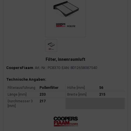
Filter, Innenraumluft
CoopersFiaam
Art.-Nr.: PC8370
EAN: 8012658087540
Produktinformationen
Technische Angaben:
Filterausführung
Pollenfilter
Höhe [mm]
56
Länge [mm]
233
Breite [mm]
215
Durchmesser 3
217
[mm]