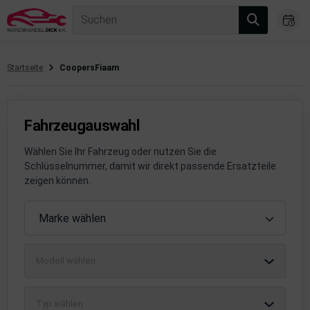
Suchen
Startseite
CoopersFiaam
gasanlage
hsantrieb
Fahrzeugauswahl
hsaufhängung/Radführung
Wählen Sie Ihr Fahrzeug oder nutzen Sie die
Schlüsselnummer, damit wir direkt passende Ersatzteile
hängerauf-/Anbauteile
zeigen können.
hängevorrichtung
Fahrzeugauswahl
Marke wählen
leuchtung/Signalanlage
Modell wählen
emsanlage
emische Produkte
Typ wählen