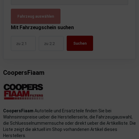
uckluftanlage
Fahrzeug auswählen
ktrik
Mit Fahrzeugschein suchen
hrerhaus/Aufbauten
Suchen
derung/ Dämpfung
triebe
CoopersFiaam
izung/Lüftung
brid
formations-/Kommunikationssysteme
CoopersFiaam
Autoteile und Ersatzteile finden Sie bei
nenausstattung
Wahnsinnspreise ueber die Herstellerseite, die Fahrzeugauswahl,
die Schluesselnummernsuche oder direkt ueber die Artikelliste. Die
strumente
Liste zeigt die aktuell im Shop vorhandenen Artikel dieses
Herstellers.
rosserie