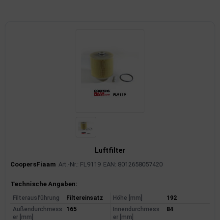
imaanlage
mfortsysteme
aftstoffaufbereitung
aftstoffförderanlage
pplung
hlung
dungssicherung
Luftfilter
CoopersFiaam
Art.-Nr.: FL9119
EAN: 8012658057420
nkung
Produktinformationen
Technische Angaben:
tor
Filterausführung
Filtereinsatz
Höhe [mm]
192
Außendurchmess
165
Innendurchmess
84
rmteile/Verbrauchsmaterial
er [mm]
er [mm]