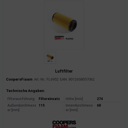
Luftfilter
CoopersFiaam
Art.-Nr.: FL6952
EAN: 8012658057062
Produktinformationen
Technische Angaben:
Filterausführung
Filtereinsatz
Höhe [mm]
274
Außendurchmess
115
Innendurchmess
68
er [mm]
er [mm]