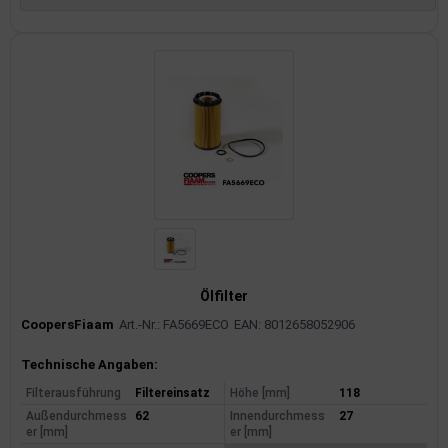
Ölfilter
CoopersFiaam
Art.-Nr.: FA5669ECO
EAN: 8012658052906
Produktinformationen
Technische Angaben:
Filterausführung
Filtereinsatz
Höhe [mm]
118
Außendurchmess
62
Innendurchmess
27
er [mm]
er [mm]