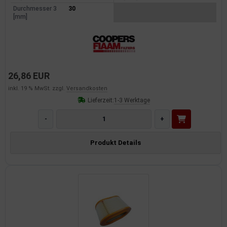
Durchmesser 3
30
dantrieb
[mm]
ementrieb
der/Reifen
26,86 EUR
heibenreinigung
inkl. 19 % MwSt. zzgl.
Versandkosten
heinwerferreinigung
Lieferzeit:
1-3 Werktage
-
+
hließanlage
Produkt Details
cherheitssysteme
ezialwerkzeuge
ansportvorrichtung
rkstattausrüstung