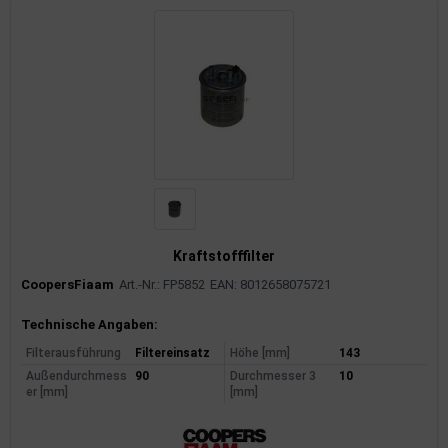
Kraftstofffilter
CoopersFiaam
Art.-Nr.: FP5852
EAN: 8012658075721
Produktinformationen
Technische Angaben:
Filterausführung
Filtereinsatz
Höhe [mm]
143
Außendurchmess
90
Durchmesser 3
10
er [mm]
[mm]