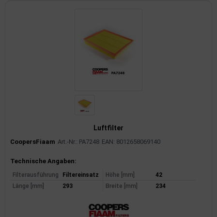
Luftfilter
CoopersFiaam
Art.-Nr.: PA7248
EAN: 8012658069140
Produktinformationen
Technische Angaben:
Filterausführung
Filtereinsatz
Höhe [mm]
42
Länge [mm]
293
Breite [mm]
234