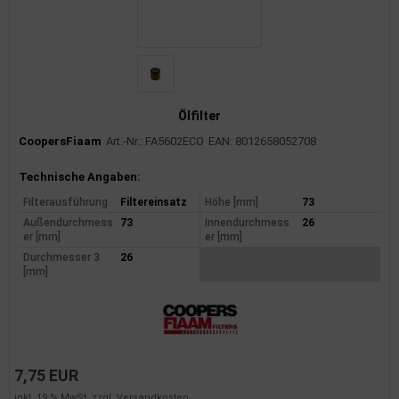
Ölfilter
CoopersFiaam
Art.-Nr.: FA5602ECO
EAN: 8012658052708
Produktinformationen
Technische Angaben:
Filterausführung
Filtereinsatz
Höhe [mm]
73
Außendurchmess
73
Innendurchmess
26
er [mm]
er [mm]
Durchmesser 3
26
[mm]
7,75 EUR
inkl. 19 % MwSt. zzgl.
Versandkosten