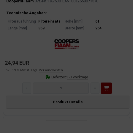
CoopersFiaam
Art.-Nr.: PA7530
EAN: 8012658071570
Produktinformationen
Technische Angaben:
Filterausführung
Filtereinsatz
Höhe [mm]
61
Länge [mm]
359
Breite [mm]
264
24,94 EUR
inkl. 19 % MwSt. zzgl.
Versandkosten
Lieferzeit:
1-3 Werktage
-
+
Produkt Details