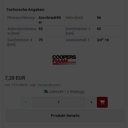
Produktinformationen
Technische Angaben:
Filterausführung
Anschraubfilt
Höhe [mm]
96
er
Außendurchmess
92
Durchmesser 3
62
er [mm]
[mm]
Durchmesser 4
75
Gewindemaß 1
3/4"-16
[mm]
7,28 EUR
inkl. 19 % MwSt. zzgl.
Versandkosten
Lieferzeit:
1-3 Werktage
-
+
Produkt Details