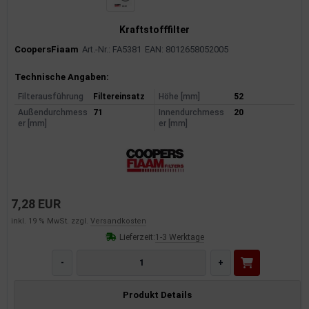
Kraftstofffilter
CoopersFiaam
Art.-Nr.: FA5381
EAN: 8012658052005
Produktinformationen
Technische Angaben:
Filterausführung
Filtereinsatz
Höhe [mm]
52
Außendurchmess
71
Innendurchmess
20
er [mm]
er [mm]
7,28 EUR
inkl. 19 % MwSt. zzgl.
Versandkosten
Lieferzeit:
1-3 Werktage
-
+
Produkt Details