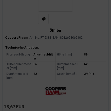
Ölfilter
CoopersFiaam
Art.-Nr.: FT5388
EAN: 8012658065302
Produktinformationen
Technische Angaben:
Filterausführung
Anschraubfilt
Höhe [mm]
89
er
Außendurchmess
86
Durchmesser 3
62
er [mm]
[mm]
Durchmesser 4
72
Gewindemaß 1
3/4"-16
[mm]
13,67 EUR