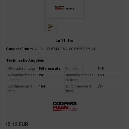
rkzeuge
behör
nd-/Glühanlage
Luftfilter
CoopersFiaam
Art.-Nr.: FL6744
EAN: 8012658056041
Produktinformationen
Technische Angaben:
Filterausführung
Filtereinsatz
Höhe [mm]
149
Außendurchmess
241
Innendurchmess
153
er [mm]
er [mm]
Durchmesser 3
164
Durchmesser 4
75
[mm]
[mm]
15,12 EUR