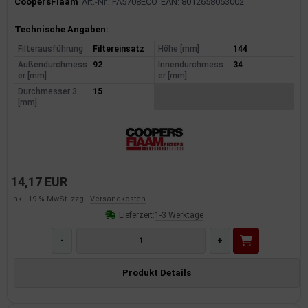
CoopersFiaam
Art.-Nr.: FA5708ECO
EAN: 8012658053002
Produktinformationen
Technische Angaben:
Filterausführung
Filtereinsatz
Höhe [mm]
144
Außendurchmess
92
Innendurchmess
34
er [mm]
er [mm]
Durchmesser 3
15
[mm]
14,17 EUR
inkl. 19 % MwSt. zzgl.
Versandkosten
Lieferzeit:
1-3 Werktage
-
+
Produkt Details