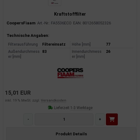
Kraftstofffilter
CoopersFiaam
Art.-Nr.: FA5536ECO
EAN: 8012658052326
Produktinformationen
Technische Angaben:
Filterausführung
Filtereinsatz
Höhe [mm]
77
Außendurchmess
83
Innendurchmess
26
er [mm]
er [mm]
15,01 EUR
inkl. 19 % MwSt. zzgl.
Versandkosten
Lieferzeit:
1-3 Werktage
-
+
Produkt Details