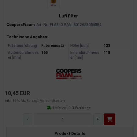
Luftfilter
CoopersFiaam
Art.-Nr.: FL6840
EAN: 8012658056584
Produktinformationen
Technische Angaben:
Filterausführung
Filtereinsatz
Höhe [mm]
123
Außendurchmess
165
Innendurchmess
118
er [mm]
er [mm]
10,45 EUR
inkl. 19 % MwSt. zzgl.
Versandkosten
Lieferzeit:
1-3 Werktage
-
+
Produkt Details