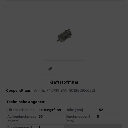
Kraftstofffilter
CoopersFiaam
Art.-Nr.: FT5739
EAN: 8012658066552
Produktinformationen
Technische Angaben:
Filterausführung
Leitungsfilter
Höhe [mm]
152
Außendurchmess
55
Durchmesser 3
8
er [mm]
[mm]
Durchmesser 4
8