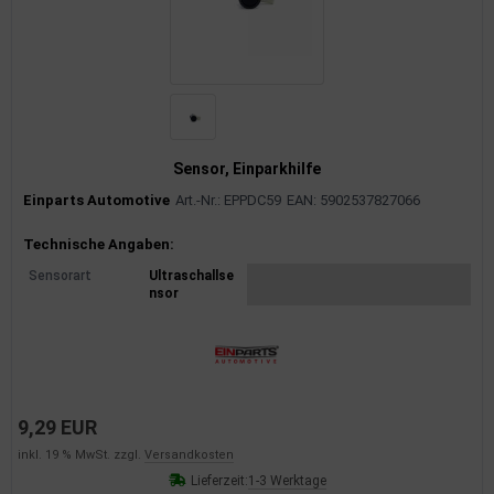
Sensor, Einparkhilfe
Einparts Automotive
Art.-Nr.: EPPDC59
EAN: 5902537827066
Produktinformationen
Technische Angaben:
Sensorart
Ultraschallse
nsor
9,29 EUR
inkl. 19 % MwSt. zzgl.
Versandkosten
Lieferzeit:
1-3 Werktage