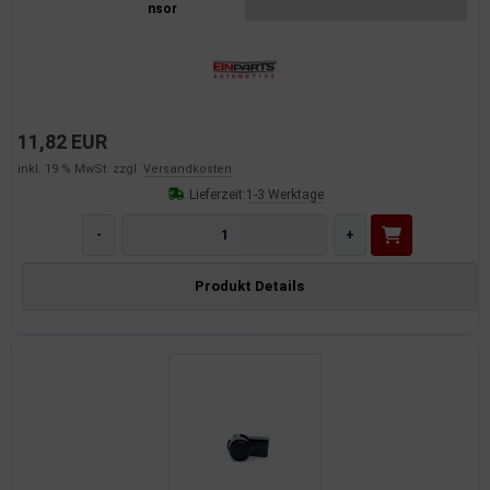
nsor
dantrieb
ementrieb
der/Reifen
11,82 EUR
heibenreinigung
inkl. 19 % MwSt. zzgl.
Versandkosten
Lieferzeit:
1-3 Werktage
heinwerferreinigung
-
+
hließanlage
Produkt Details
cherheitssysteme
ezialwerkzeuge
ansportvorrichtung
rkstattausrüstung