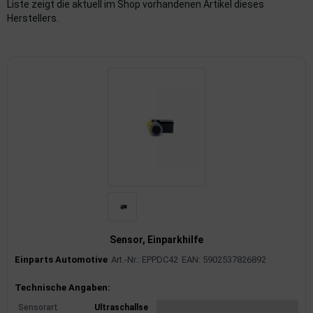
Liste zeigt die aktuell im Shop vorhandenen Artikel dieses
Herstellers.
imaanlage
mfortsysteme
aftstoffaufbereitung
aftstoffförderanlage
pplung
hlung
dungssicherung
nkung
Sensor, Einparkhilfe
Einparts Automotive
Art.-Nr.: EPPDC42
EAN: 5902537826892
tor
Produktinformationen
Technische Angaben:
rmteile/Verbrauchsmaterial
Sensorart
Ultraschallse