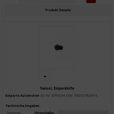
Produkt Details
Sensor, Einparkhilfe
Einparts Automotive
Art.-Nr.: EPPDC44
EAN: 5902537826915
Produktinformationen
Technische Angaben:
Sensorart
Ultraschallse