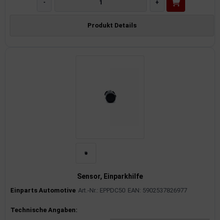
-
+
Produkt Details
Sensor, Einparkhilfe
Einparts Automotive
Art.-Nr.: EPPDC50
EAN: 5902537826977
Produktinformationen
Technische Angaben: