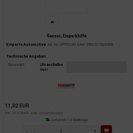
rkzeuge
behör
nd-/Glühanlage
Sensor, Einparkhilfe
Einparts Automotive
Art.-Nr.: EPPDC43
EAN: 5902537826908
Produktinformationen
Technische Angaben:
Sensorart
Ultraschallse
nsor
11,82 EUR
inkl. 19 % MwSt. zzgl.
Versandkosten
Lieferzeit:
1-3 Werktage
-
+