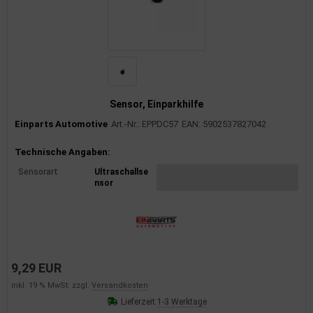
Sensor, Einparkhilfe
Einparts Automotive
Art.-Nr.: EPPDC57
EAN: 5902537827042
Produktinformationen
Technische Angaben:
Sensorart
Ultraschallse
nsor
9,29 EUR
inkl. 19 % MwSt. zzgl.
Versandkosten
Lieferzeit:
1-3 Werktage