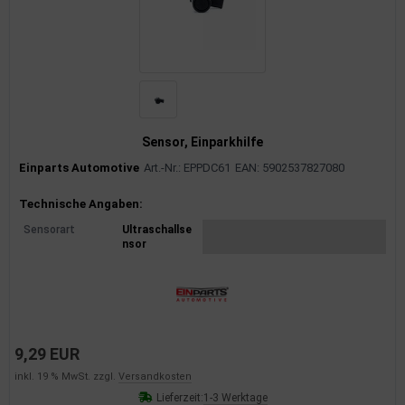
Sensor, Einparkhilfe
Einparts Automotive
Art.-Nr.: EPPDC61
EAN: 5902537827080
Produktinformationen
Technische Angaben:
Sensorart
Ultraschallse
nsor
9,29 EUR
inkl. 19 % MwSt. zzgl.
Versandkosten
Lieferzeit:
1-3 Werktage