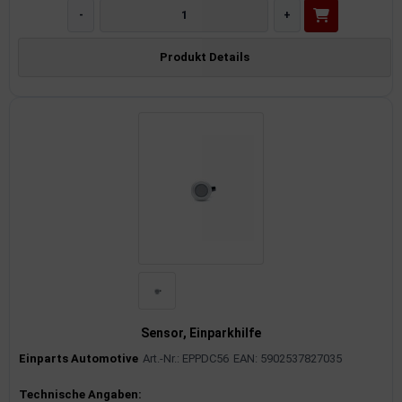
-
+
Produkt Details
Sensor, Einparkhilfe
Einparts Automotive
Art.-Nr.: EPPDC56
EAN: 5902537827035
Produktinformationen
Technische Angaben: