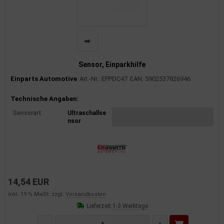
Sensor, Einparkhilfe
Einparts Automotive
Art.-Nr.: EPPDC47
EAN: 5902537826946
Produktinformationen
Technische Angaben:
Sensorart
Ultraschallse
nsor
14,54 EUR
inkl. 19 % MwSt. zzgl.
Versandkosten
Lieferzeit:
1-3 Werktage