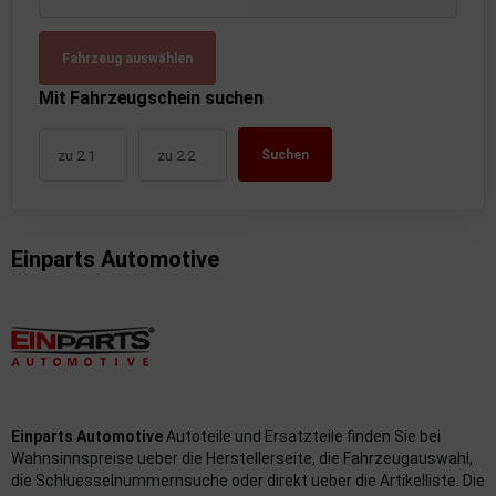
uckluftanlage
Fahrzeug auswählen
ktrik
Mit Fahrzeugschein suchen
hrerhaus/Aufbauten
Suchen
derung/ Dämpfung
triebe
Einparts Automotive
izung/Lüftung
brid
formations-/Kommunikationssysteme
nenausstattung
Einparts Automotive
Autoteile und Ersatzteile finden Sie bei
strumente
Wahnsinnspreise ueber die Herstellerseite, die Fahrzeugauswahl,
die Schluesselnummernsuche oder direkt ueber die Artikelliste. Die
rosserie