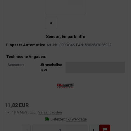
Sensor, Einparkhilfe
Einparts Automotive
Art.-Nr.: EPPDC45
EAN: 5902537826922
Produktinformationen
Technische Angaben:
Sensorart
Ultraschallse
nsor
11,82 EUR
inkl. 19 % MwSt. zzgl.
Versandkosten
Lieferzeit:
1-3 Werktage
-
+