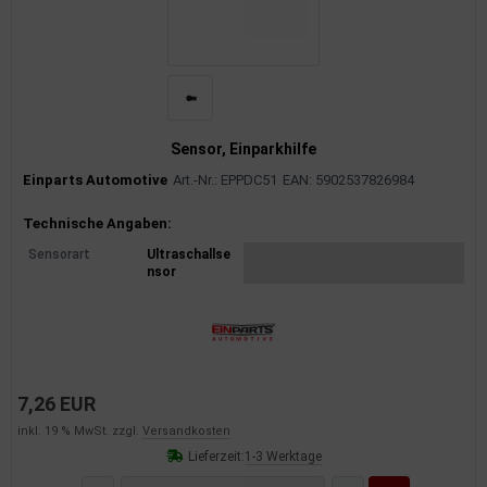
Sensor, Einparkhilfe
Einparts Automotive
Art.-Nr.: EPPDC51
EAN: 5902537826984
Produktinformationen
Technische Angaben:
Sensorart
Ultraschallse
nsor
7,26 EUR
inkl. 19 % MwSt. zzgl.
Versandkosten
Lieferzeit:
1-3 Werktage