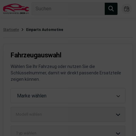
Suchen
Startseite
Einparts Automotive
gasanlage
hsantrieb
Fahrzeugauswahl
hsaufhängung/Radführung
Wählen Sie Ihr Fahrzeug oder nutzen Sie die
Schlüsselnummer, damit wir direkt passende Ersatzteile
hängerauf-/Anbauteile
zeigen können.
hängevorrichtung
Fahrzeugauswahl
Marke wählen
leuchtung/Signalanlage
Modell wählen
emsanlage
emische Produkte
Typ wählen