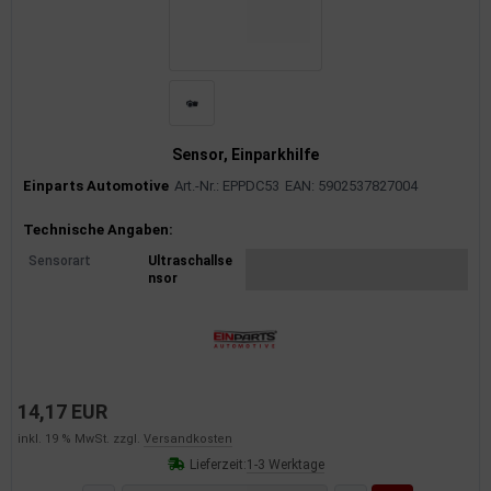
Sensor, Einparkhilfe
Einparts Automotive
Art.-Nr.: EPPDC53
EAN: 5902537827004
Produktinformationen
Technische Angaben:
Sensorart
Ultraschallse
nsor
14,17 EUR
inkl. 19 % MwSt. zzgl.
Versandkosten
Lieferzeit:
1-3 Werktage