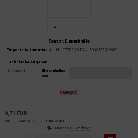
Sensor, Einparkhilfe
Einparts Automotive
Art.-Nr.: EPPDC49
EAN: 5902537826960
Produktinformationen
Technische Angaben:
Sensorart
Ultraschallse
nsor
9,71 EUR
inkl. 19 % MwSt. zzgl.
Versandkosten
Lieferzeit:
1-3 Werktage