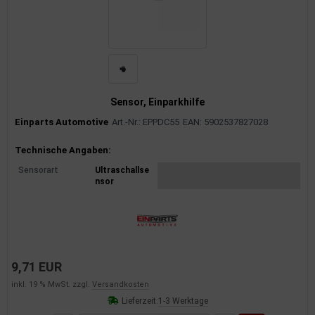
Sensor, Einparkhilfe
Einparts Automotive
Art.-Nr.: EPPDC55
EAN: 5902537827028
Produktinformationen
Technische Angaben:
Sensorart
Ultraschallse
nsor
9,71 EUR
inkl. 19 % MwSt. zzgl.
Versandkosten
Lieferzeit:
1-3 Werktage