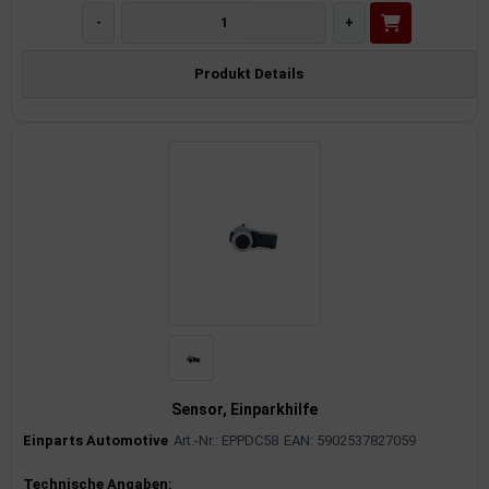
-
+
Produkt Details
Sensor, Einparkhilfe
Einparts Automotive
Art.-Nr.: EPPDC58
EAN: 5902537827059
Produktinformationen
Technische Angaben: