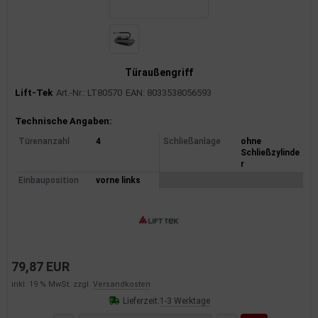
Türaußengriff
Lift-Tek
Art.-Nr.: LT80570
EAN: 8033538056593
Produktinformationen
Technische Angaben:
Türenanzahl
4
Schließanlage
ohne
Schließzylinde
r
Einbauposition
vorne links
79,87 EUR
inkl. 19 % MwSt. zzgl.
Versandkosten
Lieferzeit:
1-3 Werktage