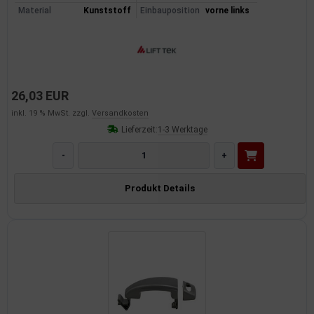
Material
Kunststoff
Einbauposition
vorne links
dantrieb
ementrieb
der/Reifen
26,03 EUR
heibenreinigung
inkl. 19 % MwSt. zzgl.
Versandkosten
Lieferzeit:
1-3 Werktage
heinwerferreinigung
-
+
hließanlage
Produkt Details
cherheitssysteme
ezialwerkzeuge
ansportvorrichtung
rkstattausrüstung