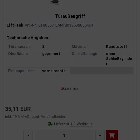
Türaußengriff
Lift-Tek
Art.-Nr.: LT80557
EAN: 8033538056463
Produktinformationen
Technische Angaben:
Türenanzahl
2
Material
Kunststoff
Oberfläche
geprimert
Schließanlage
ohne
Schließzylinde
r
Einbauposition
vorne rechts
35,11 EUR
inkl. 19 % MwSt. zzgl.
Versandkosten
Lieferzeit:
1-3 Werktage
-
+