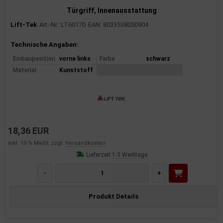
Türgriff, Innenausstattung
Lift-Tek
Art.-Nr.: LT60170
EAN: 8033538050904
Produktinformationen
Technische Angaben:
Einbauposition
vorne links
Farbe
schwarz
Material
Kunststoff
18,36 EUR
inkl. 19 % MwSt. zzgl.
Versandkosten
Lieferzeit:
1-3 Werktage
-
+
Produkt Details