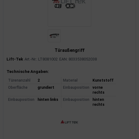
Türaußengriff
Lift-Tek
Art.-Nr.: LT8081002
EAN: 8033538052038
Produktinformationen
Technische Angaben:
Türenanzahl
2
Material
Kunststoff
Oberfläche
grundiert
Einbauposition
vorne
rechts
Einbauposition
hinten links
Einbauposition
hinten
rechts