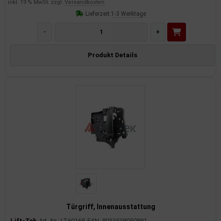
inkl. 19 % MwSt. zzgl.
Versandkosten
Lieferzeit:
1-3 Werktage
-
+
Produkt Details
Türgriff, Innenausstattung
Lift-Tek
Art.-Nr.: LT60168
EAN: 8033538050881