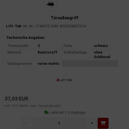
Türaußengriff
Lift-Tek
Art.-Nr.: LT80675
EAN: 8033538057514
Produktinformationen
Technische Angaben:
Türenanzahl
2
Farbe
schwarz
Material
Kunststoff
Schließanlage
ohne
Schlüssel
Einbauposition
vorne rechts
37,03 EUR
inkl. 19 % MwSt. zzgl.
Versandkosten
Lieferzeit:
1-3 Werktage
-
+