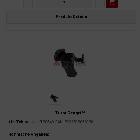
-
+
Produkt Details
Türaußengriff
Lift-Tek
Art.-Nr.: LT80549
EAN: 8033538056388
Produktinformationen
Technische Angaben: