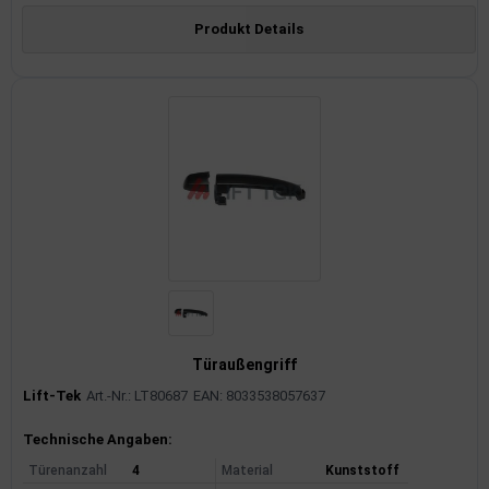
Produkt Details
Türaußengriff
Lift-Tek
Art.-Nr.: LT80687
EAN: 8033538057637
Produktinformationen
Technische Angaben:
Türenanzahl
4
Material
Kunststoff