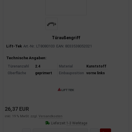
rkzeuge
behör
nd-/Glühanlage
Türaußengriff
Lift-Tek
Art.-Nr.: LT8080103
EAN: 8033538052021
Produktinformationen
Technische Angaben:
Türenanzahl
2.4
Material
Kunststoff
Oberfläche
geprimert
Einbauposition
vorne links
26,37 EUR
inkl. 19 % MwSt. zzgl.
Versandkosten
Lieferzeit:
1-3 Werktage