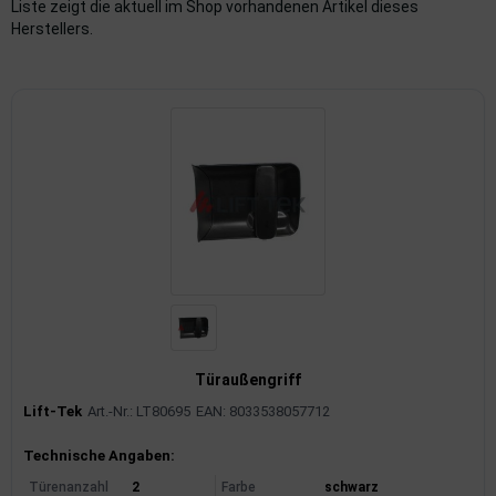
Liste zeigt die aktuell im Shop vorhandenen Artikel dieses
Herstellers.
imaanlage
mfortsysteme
aftstoffaufbereitung
aftstoffförderanlage
pplung
hlung
dungssicherung
nkung
Türaußengriff
Lift-Tek
Art.-Nr.: LT80695
EAN: 8033538057712
tor
Produktinformationen
Technische Angaben:
rmteile/Verbrauchsmaterial
Türenanzahl
2
Farbe
schwarz