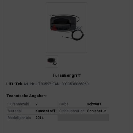
Türaußengriff
Lift-Tek
Art.-Nr.: LT80597
EAN: 8033538056869
Produktinformationen
Technische Angaben:
Türenanzahl
2
Farbe
schwarz
Material
Kunststoff
Einbauposition
Schiebetür
Modelljahr bis
2014