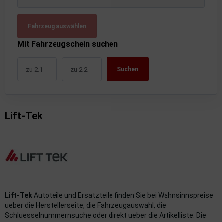
uckluftanlage
Fahrzeug auswählen
ktrik
Mit Fahrzeugschein suchen
hrerhaus/Aufbauten
Suchen
derung/ Dämpfung
triebe
Lift-Tek
izung/Lüftung
brid
formations-/Kommunikationssysteme
nenausstattung
Lift-Tek
Autoteile und Ersatzteile finden Sie bei Wahnsinnspreise
strumente
ueber die Herstellerseite, die Fahrzeugauswahl, die
Schluesselnummernsuche oder direkt ueber die Artikelliste. Die
rosserie