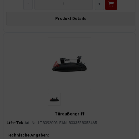
-
+
Produkt Details
Türaußengriff
Lift-Tek
Art.-Nr.: LT8092003
EAN: 8033538052465
Produktinformationen
Technische Angaben: