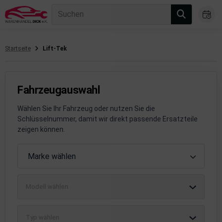
Suchen
Startseite
Lift-Tek
gasanlage
hsantrieb
Fahrzeugauswahl
hsaufhängung/Radführung
Wählen Sie Ihr Fahrzeug oder nutzen Sie die
Schlüsselnummer, damit wir direkt passende Ersatzteile
hängerauf-/Anbauteile
zeigen können.
hängevorrichtung
Fahrzeugauswahl
Marke wählen
leuchtung/Signalanlage
Modell wählen
emsanlage
emische Produkte
Typ wählen