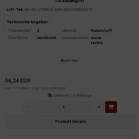
Türaußengriff
Lift-Tek
Art.-Nr.: LT80610
EAN: 8033538056975
Produktinformationen
Technische Angaben:
Türenanzahl
2
Material
Kunststoff
Oberfläche
verchromt
Einbauposition
vorne
rechts
56,24 EUR
inkl. 19 % MwSt. zzgl.
Versandkosten
Lieferzeit:
1-3 Werktage
-
+
Produkt Details