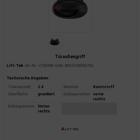
Türaußengriff
Lift-Tek
Art.-Nr.: LT80586
EAN: 8033538056760
Produktinformationen
Technische Angaben:
Türenanzahl
2.4
Material
Kunststoff
Oberfläche
grundiert
Einbauposition
vorne
rechts
Einbauposition
hinten
rechts