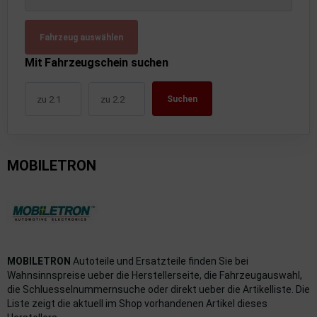
uckluftanlage
Fahrzeug auswählen
ktrik
Mit Fahrzeugschein suchen
hrerhaus/Aufbauten
Suchen
derung/ Dämpfung
triebe
MOBILETRON
izung/Lüftung
brid
formations-/Kommunikationssysteme
nenausstattung
MOBILETRON
Autoteile und Ersatzteile finden Sie bei
Wahnsinnspreise ueber die Herstellerseite, die Fahrzeugauswahl,
strumente
die Schluesselnummernsuche oder direkt ueber die Artikelliste. Die
Liste zeigt die aktuell im Shop vorhandenen Artikel dieses
rosserie