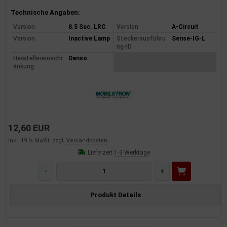
Produktinformationen
Technische Angaben:
Version
8.5 Sec. LRC
Version
A-Circuit
Version
Inactive Lamp
Steckerausführu
Sense-IG-L
ng-ID
Herstellereinschr
Denso
änkung
12,60 EUR
inkl. 19 % MwSt. zzgl.
Versandkosten
Lieferzeit:
1-3 Werktage
-
+
Produkt Details