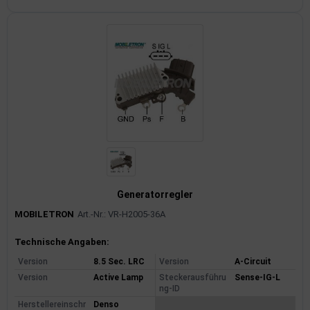
Generatorregler
MOBILETRON
Art.-Nr.: VR-H2005-36A
Produktinformationen
Technische Angaben:
Version
8.5 Sec. LRC
Version
A-Circuit
Version
Active Lamp
Steckerausführu
Sense-IG-L
ng-ID
Herstellereinschr
Denso