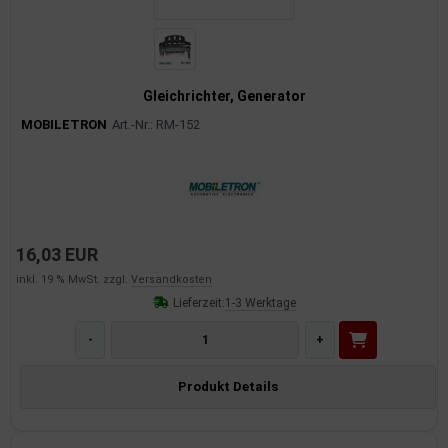
rkzeuge
behör
nd-/Glühanlage
Gleichrichter, Generator
MOBILETRON
Art.-Nr.: RM-152
16,03 EUR
inkl. 19 % MwSt. zzgl.
Versandkosten
Lieferzeit:
1-3 Werktage
-
+
Produkt Details