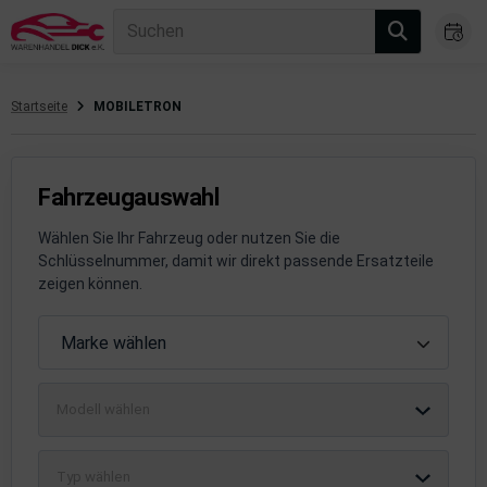
Suchen
Startseite
MOBILETRON
gasanlage
hsantrieb
Fahrzeugauswahl
hsaufhängung/Radführung
Wählen Sie Ihr Fahrzeug oder nutzen Sie die
Schlüsselnummer, damit wir direkt passende Ersatzteile
hängerauf-/Anbauteile
zeigen können.
hängevorrichtung
Fahrzeugauswahl
Marke wählen
leuchtung/Signalanlage
Modell wählen
emsanlage
emische Produkte
Typ wählen