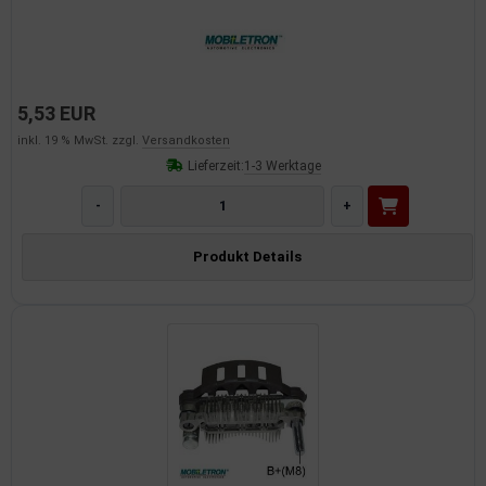
dantrieb
ementrieb
5,53 EUR
der/Reifen
inkl. 19 % MwSt. zzgl.
Versandkosten
heibenreinigung
Lieferzeit:
1-3 Werktage
-
+
heinwerferreinigung
Produkt Details
hließanlage
cherheitssysteme
ezialwerkzeuge
ansportvorrichtung
rkstattausrüstung