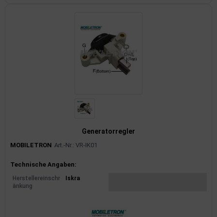
Generatorregler
MOBILETRON
Art.-Nr.: VR-IK01
Produktinformationen
Technische Angaben:
Herstellereinschr
Iskra
änkung