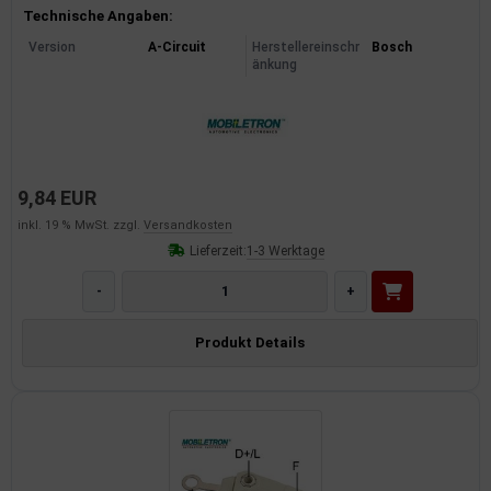
Produktinformationen
Technische Angaben:
Version
A-Circuit
Herstellereinschr
Bosch
änkung
9,84 EUR
inkl. 19 % MwSt. zzgl.
Versandkosten
Lieferzeit:
1-3 Werktage
-
+
Produkt Details