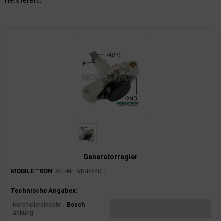
Herstellers.
imaanlage
mfortsysteme
aftstoffaufbereitung
aftstoffförderanlage
pplung
hlung
dungssicherung
Generatorregler
nkung
MOBILETRON
Art.-Nr.: VR-B240H
tor
Produktinformationen
Technische Angaben:
Herstellereinschr
Bosch
rmteile/Verbrauchsmaterial
änkung