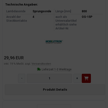
Produktinformationen
Technische Angaben:
Lambdasonde
Sprungsonde
Länge [mm]
800
Anzahl der
4
auch als
OS-15P
Steckkontakte
Universalartikel
erhältlich siehe
Artikel-Nr.
29,96 EUR
inkl. 19 % MwSt. zzgl.
Versandkosten
Lieferzeit:
1-3 Werktage
-
+
Produkt Details