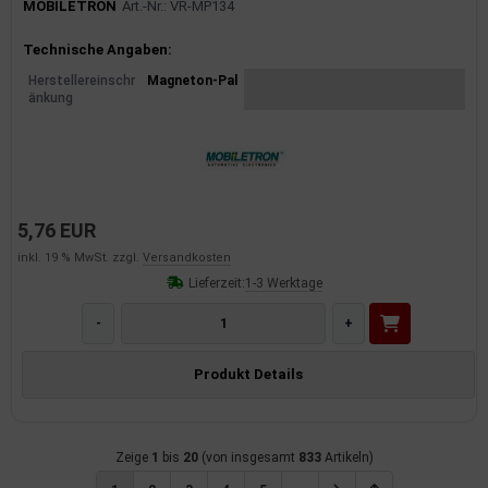
MOBILETRON
Art.-Nr.: VR-MP134
Produktinformationen
Technische Angaben:
Herstellereinschr
Magneton-Pal
änkung
5,76 EUR
inkl. 19 % MwSt. zzgl.
Versandkosten
Lieferzeit:
1-3 Werktage
-
+
Produkt Details
Zeige
1
bis
20
(von insgesamt
833
Artikeln)