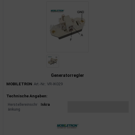
Generatorregler
MOBILETRON
Art.-Nr.: VR-IK029
Produktinformationen
Technische Angaben:
Herstellereinschr
Iskra
änkung