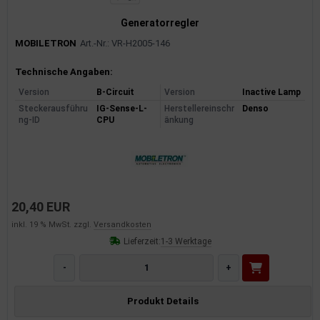
Generatorregler
MOBILETRON
Art.-Nr.: VR-H2005-146
Produktinformationen
Technische Angaben:
Version
B-Circuit
Version
Inactive Lamp
Steckerausführu
IG-Sense-L-
Herstellereinschr
Denso
ng-ID
CPU
änkung
20,40 EUR
inkl. 19 % MwSt. zzgl.
Versandkosten
Lieferzeit:
1-3 Werktage
-
+
Produkt Details