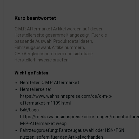
dantrieb
Kurz beantwortet
ementrieb
O.M.P. Aftermarket Artikel werden auf dieser
der/Reifen
Herstellerseite gesammelt angezeigt. Fuer die
passende Auswahl Produktdetaildaten,
heibenreinigung
Fahrzeugauswahl, Artikelnummern,
OE-/Vergleichsnummern und sichtbare
Herstellerhinweise pruefen.
heinwerferreinigung
Wichtige Fakten
hließanlage
Hersteller: O.M.P. Aftermarket
cherheitssysteme
Herstellerseite:
https://www.wahnsinnspreise.com/de/o-m-p-
ezialwerkzeuge
aftermarket-m1109.html
Bild/Logo:
ansportvorrichtung
https://media.wahnsinnspreise.com/images/manufacture
M-P-Aftermarket.webp
rkstattausrüstung
Fahrzeugpruefung: Fahrzeugauswahl oder HSN/TSN
nutzen, sofern fuer den Artikel vorhanden