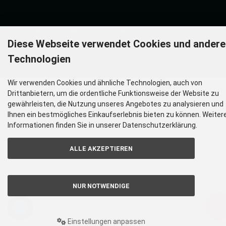
Alle Preise inkl. gesetzl. MwSt. zzgl.
Versandkosten
. Die durchgestrichenen
Preise entsprechen dem bisherigen Preis bei Warenhandel Dick.
Diese Webseite verwendet Cookies und andere
Warenhandel Dick © 2026
Technologien
Wir verwenden Cookies und ähnliche Technologien, auch von
Drittanbietern, um die ordentliche Funktionsweise der Website zu
gewährleisten, die Nutzung unseres Angebotes zu analysieren und
Ihnen ein bestmögliches Einkaufserlebnis bieten zu können. Weiter
Informationen finden Sie in unserer Datenschutzerklärung.
ALLE AKZEPTIEREN
NUR NOTWENDIGE
Einstellungen anpassen