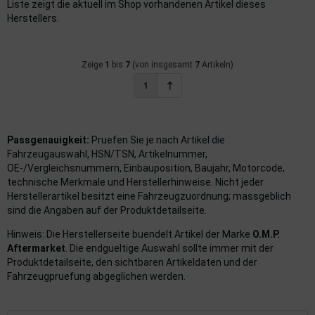
Liste zeigt die aktuell im Shop vorhandenen Artikel dieses
Herstellers.
imaanlage
mfortsysteme
Zeige
1
bis
7
(von insgesamt
7
Artikeln)
1
aftstoffaufbereitung
aftstoffförderanlage
Passgenauigkeit:
Pruefen Sie je nach Artikel die
pplung
Fahrzeugauswahl, HSN/TSN, Artikelnummer,
OE-/Vergleichsnummern, Einbauposition, Baujahr, Motorcode,
hlung
technische Merkmale und Herstellerhinweise. Nicht jeder
Herstellerartikel besitzt eine Fahrzeugzuordnung; massgeblich
sind die Angaben auf der Produktdetailseite.
dungssicherung
Hinweis: Die Herstellerseite buendelt Artikel der Marke
O.M.P.
nkung
Aftermarket
. Die endgueltige Auswahl sollte immer mit der
Produktdetailseite, den sichtbaren Artikeldaten und der
tor
Fahrzeugpruefung abgeglichen werden.
rmteile/Verbrauchsmaterial