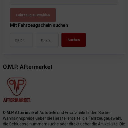
uckluftanlage
Fahrzeug auswählen
ktrik
Mit Fahrzeugschein suchen
hrerhaus/Aufbauten
Suchen
derung/ Dämpfung
triebe
O.M.P. Aftermarket
izung/Lüftung
brid
formations-/Kommunikationssysteme
nenausstattung
O.M.P. Aftermarket
Autoteile und Ersatzteile finden Sie bei
strumente
Wahnsinnspreise ueber die Herstellerseite, die Fahrzeugauswahl,
die Schluesselnummernsuche oder direkt ueber die Artikelliste. Die
rosserie