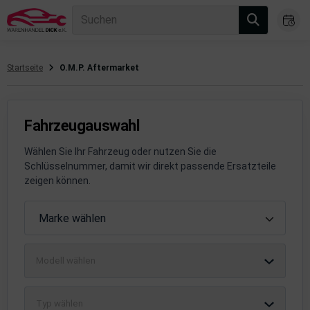
Suchen
Startseite
O.M.P. Aftermarket
gasanlage
hsantrieb
Fahrzeugauswahl
hsaufhängung/Radführung
Wählen Sie Ihr Fahrzeug oder nutzen Sie die
Schlüsselnummer, damit wir direkt passende Ersatzteile
hängerauf-/Anbauteile
zeigen können.
hängevorrichtung
Fahrzeugauswahl
Marke wählen
leuchtung/Signalanlage
Modell wählen
emsanlage
emische Produkte
Typ wählen