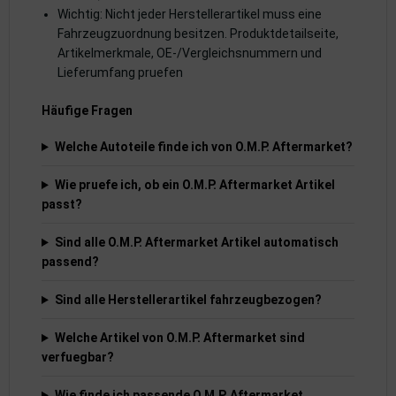
rkzeuge
Wichtig: Nicht jeder Herstellerartikel muss eine
Fahrzeugzuordnung besitzen. Produktdetailseite,
behör
Artikelmerkmale, OE-/Vergleichsnummern und
Lieferumfang pruefen
nd-/Glühanlage
Häufige Fragen
Welche Autoteile finde ich von O.M.P. Aftermarket?
Wie pruefe ich, ob ein O.M.P. Aftermarket Artikel
passt?
Sind alle O.M.P. Aftermarket Artikel automatisch
passend?
Sind alle Herstellerartikel fahrzeugbezogen?
Welche Artikel von O.M.P. Aftermarket sind
verfuegbar?
Wie finde ich passende O.M.P. Aftermarket