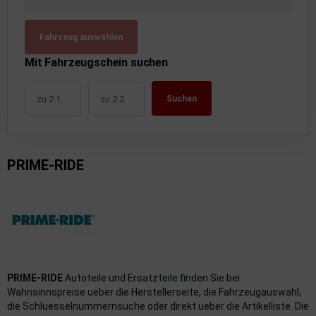
uckluftanlage
Fahrzeug auswählen
ktrik
Mit Fahrzeugschein suchen
hrerhaus/Aufbauten
Suchen
derung/ Dämpfung
triebe
PRIME-RIDE
izung/Lüftung
brid
formations-/Kommunikationssysteme
nenausstattung
PRIME-RIDE
Autoteile und Ersatzteile finden Sie bei
strumente
Wahnsinnspreise ueber die Herstellerseite, die Fahrzeugauswahl,
die Schluesselnummernsuche oder direkt ueber die Artikelliste. Die
rosserie