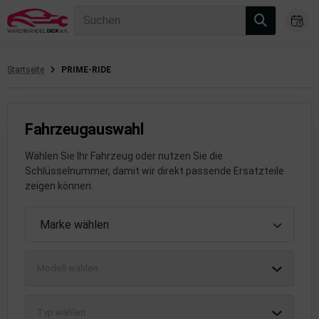
Suchen
Startseite
PRIME-RIDE
gasanlage
hsantrieb
Fahrzeugauswahl
hsaufhängung/Radführung
Wählen Sie Ihr Fahrzeug oder nutzen Sie die
Schlüsselnummer, damit wir direkt passende Ersatzteile
hängerauf-/Anbauteile
zeigen können.
hängevorrichtung
Fahrzeugauswahl
Marke wählen
leuchtung/Signalanlage
Modell wählen
emsanlage
emische Produkte
Typ wählen