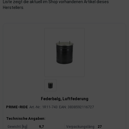
Liste zeigt die aktuell im Shop vorhandenen Artikel dieses
Herstellers.
imaanlage
mfortsysteme
aftstoffaufbereitung
aftstoffförderanlage
pplung
hlung
dungssicherung
nkung
Federbalg, Luftfederung
PRIME-RIDE
Art.-Nr.: 1R11-743
EAN: 3838592116727
tor
Produktinformationen
Technische Angaben:
rmteile/Verbrauchsmaterial
Gewicht [kg]
9,7
Verpackungsläng
27