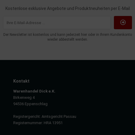
Kostenlose exklusive Angebote und Produktneuheiten per E-Mail
Der Newsletter ist kostenlos und kann jederzeit hier oder in Ihrem Kundenkonto
wieder abbestellt werden.
Kontakt
Warenhandel Dick e.K.
Birkenweg 4
94536 Eppenschlag
Registergericht: Amtsgericht Passau
Registernummer: HRA 13951