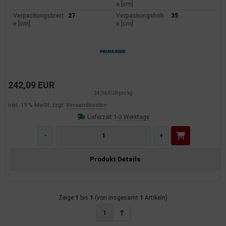
e [cm]
dantrieb
Verpackungsbreit
27
Verpackungshöh
35
e [cm]
e [cm]
ementrieb
der/Reifen
heibenreinigung
242,09 EUR
24,96 EUR pro kg
heinwerferreinigung
inkl. 19 % MwSt. zzgl.
Versandkosten
Lieferzeit:
1-3 Werktage
hließanlage
-
+
cherheitssysteme
Produkt Details
ezialwerkzeuge
ansportvorrichtung
Zeige
1
bis
1
(von insgesamt
1
Artikeln)
rkstattausrüstung
1