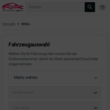
Suchen
Startseite
SHELL
gasanlage
hsantrieb
Fahrzeugauswahl
hsaufhängung/Radführung
Wählen Sie Ihr Fahrzeug oder nutzen Sie die
Schlüsselnummer, damit wir direkt passende Ersatzteile
hängerauf-/Anbauteile
zeigen können.
hängevorrichtung
Fahrzeugauswahl
Marke wählen
leuchtung/Signalanlage
Modell wählen
emsanlage
emische Produkte
Typ wählen