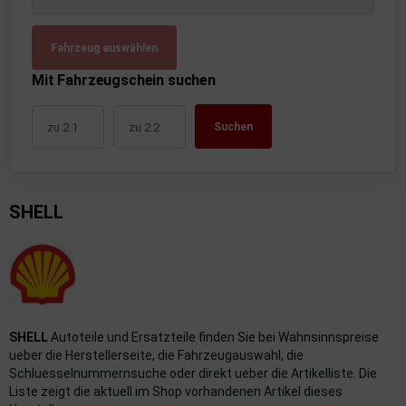
uckluftanlage
Fahrzeug auswählen
ktrik
Mit Fahrzeugschein suchen
hrerhaus/Aufbauten
Suchen
derung/ Dämpfung
triebe
SHELL
izung/Lüftung
brid
formations-/Kommunikationssysteme
nenausstattung
SHELL
Autoteile und Ersatzteile finden Sie bei Wahnsinnspreise
ueber die Herstellerseite, die Fahrzeugauswahl, die
strumente
Schluesselnummernsuche oder direkt ueber die Artikelliste. Die
Liste zeigt die aktuell im Shop vorhandenen Artikel dieses
rosserie