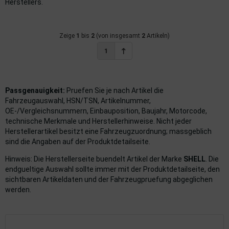
Herstellers.
imaanlage
Zeige
1
bis
2
(von insgesamt
2
Artikeln)
mfortsysteme
1
aftstoffaufbereitung
aftstoffförderanlage
Passgenauigkeit:
Pruefen Sie je nach Artikel die
Fahrzeugauswahl, HSN/TSN, Artikelnummer,
pplung
OE-/Vergleichsnummern, Einbauposition, Baujahr, Motorcode,
technische Merkmale und Herstellerhinweise. Nicht jeder
hlung
Herstellerartikel besitzt eine Fahrzeugzuordnung; massgeblich
sind die Angaben auf der Produktdetailseite.
dungssicherung
Hinweis: Die Herstellerseite buendelt Artikel der Marke
SHELL
. Die
endgueltige Auswahl sollte immer mit der Produktdetailseite, den
nkung
sichtbaren Artikeldaten und der Fahrzeugpruefung abgeglichen
werden.
tor
rmteile/Verbrauchsmaterial