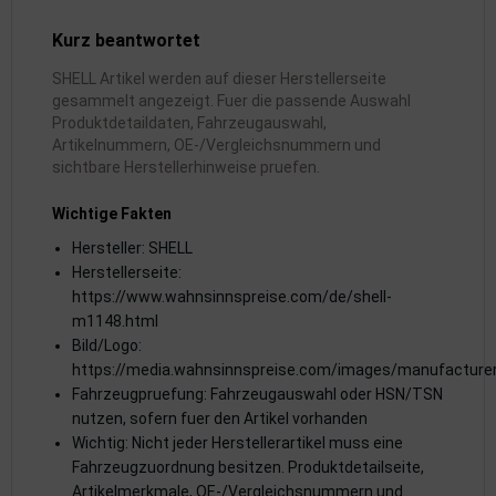
dantrieb
Kurz beantwortet
ementrieb
SHELL Artikel werden auf dieser Herstellerseite
gesammelt angezeigt. Fuer die passende Auswahl
der/Reifen
Produktdetaildaten, Fahrzeugauswahl,
Artikelnummern, OE-/Vergleichsnummern und
sichtbare Herstellerhinweise pruefen.
heibenreinigung
Wichtige Fakten
heinwerferreinigung
Hersteller: SHELL
hließanlage
Herstellerseite:
https://www.wahnsinnspreise.com/de/shell-
cherheitssysteme
m1148.html
Bild/Logo:
ezialwerkzeuge
https://media.wahnsinnspreise.com/images/manufacture
Fahrzeugpruefung: Fahrzeugauswahl oder HSN/TSN
ansportvorrichtung
nutzen, sofern fuer den Artikel vorhanden
Wichtig: Nicht jeder Herstellerartikel muss eine
rkstattausrüstung
Fahrzeugzuordnung besitzen. Produktdetailseite,
Artikelmerkmale, OE-/Vergleichsnummern und