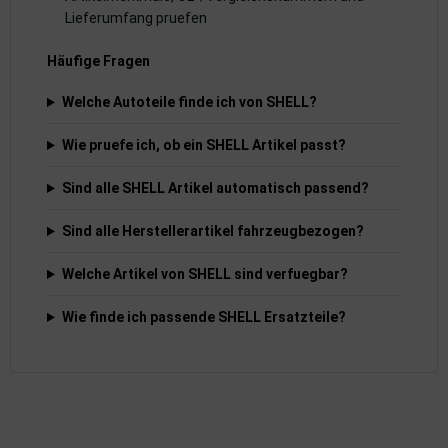
rkzeuge
Lieferumfang pruefen
behör
Häufige Fragen
nd-/Glühanlage
Welche Autoteile finde ich von SHELL?
Wie pruefe ich, ob ein SHELL Artikel passt?
Sind alle SHELL Artikel automatisch passend?
Sind alle Herstellerartikel fahrzeugbezogen?
Welche Artikel von SHELL sind verfuegbar?
Wie finde ich passende SHELL Ersatzteile?