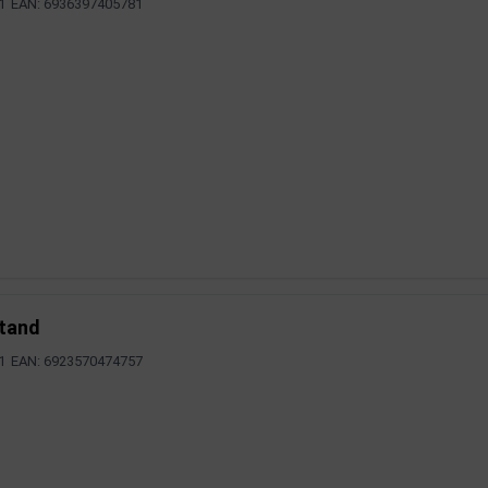
1
EAN: 6936397405781
stand
1
EAN: 6923570474757