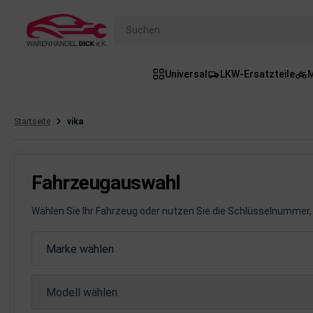
Suchen
Universal
LKW-Ersatzteile
M
gasanlage
hsantrieb
Startseite
vika
hsaufhängung/Radführung
hängerauf-/Anbauteile
Fahrzeugauswahl
hängevorrichtung
Wählen Sie Ihr Fahrzeug oder nutzen Sie die Schlüsselnummer, 
leuchtung/Signalanlage
Fahrzeugauswahl
Marke wählen
emsanlage
Modell wählen
emische Produkte