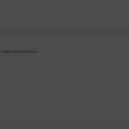
1
EAN: 6936397444063