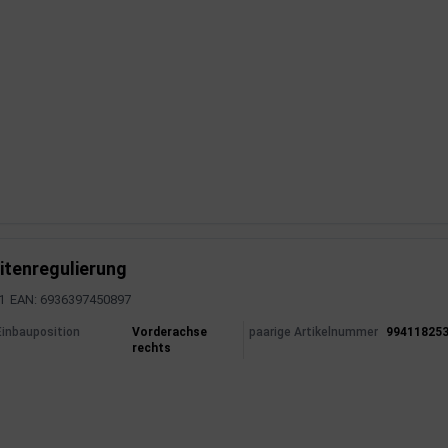
itenregulierung
1
EAN: 6936397450897
mationen
Einbauposition
Vorderachse
paarige Artikelnummer
99411825
rechts