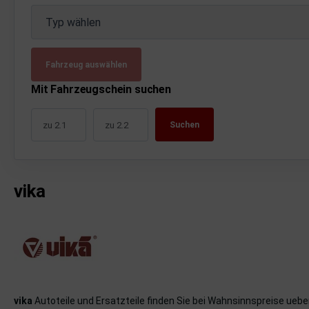
uckluftanlage
Typ wählen
ktrik
Fahrzeug auswählen
hrerhaus/Aufbauten
Mit Fahrzeugschein suchen
derung/ Dämpfung
Suchen
triebe
izung/Lüftung
vika
brid
formations-/Kommunikationssysteme
nenausstattung
strumente
vika
Autoteile und Ersatzteile finden Sie bei Wahnsinnspreise ueb
rosserie