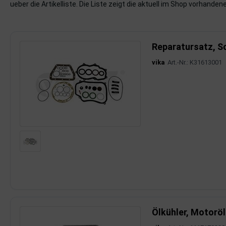
ueber die Artikelliste. Die Liste zeigt die aktuell im Shop vorhandene
imaanlage
mfortsysteme
Reparatursatz, S
vika
Art.-Nr.: K31613001
aftstoffaufbereitung
aftstoffförderanlage
pplung
hlung
dungssicherung
nkung
tor
Ölkühler, Motoröl
rmteile/Verbrauchsmaterial