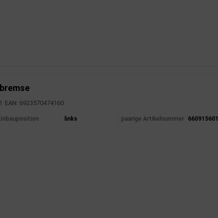
llbremse
1
EAN: 6923570474160
mationen
Einbauposition
links
paarige Artikelnummer
66091560