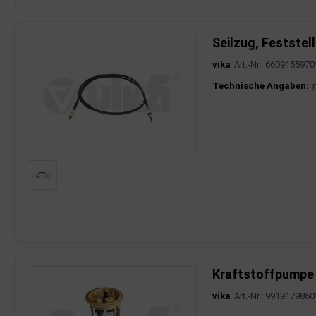
Seilzug, Festste
vika
Art.-Nr.: 6609155970
Produktinfor
Technische Angaben:
Kraftstoffpumpe
vika
Art.-Nr.: 9919179860