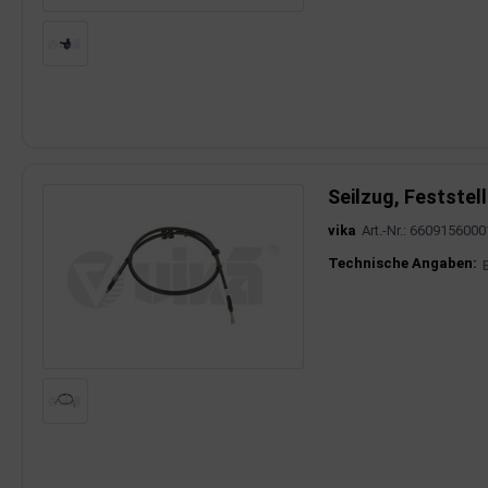
rkzeuge
behör
nd-/Glühanlage
Seilzug, Festste
vika
Art.-Nr.: 6609156000
Produktinfor
Technische Angaben: