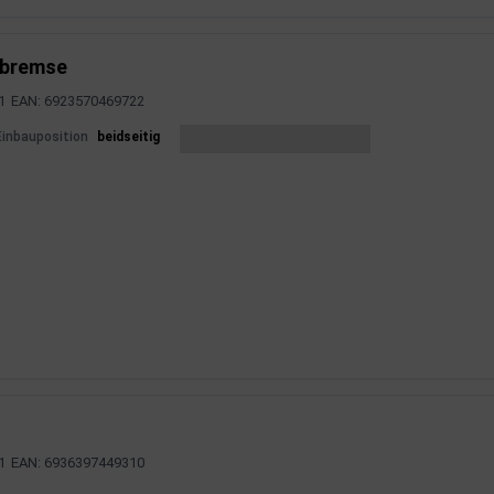
llbremse
1
EAN: 6923570469722
mationen
Einbauposition
beidseitig
1
EAN: 6936397449310