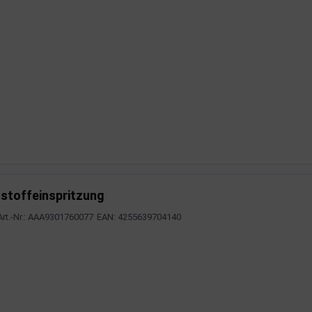
stoffeinspritzung
Art.-Nr.: AAA9301760077
EAN: 4255639704140