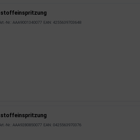
stoffeinspritzung
Art.-Nr.: AAA9001340077
EAN: 4255639703648
stoffeinspritzung
Art.-Nr.: AAA9280850077
EAN: 0425563970376