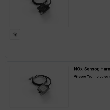
dantrieb
ementrieb
der/Reifen
heibenreinigung
heinwerferreinigung
hließanlage
NOx-Sensor, Harn
cherheitssysteme
Vitesco Technologies
ezialwerkzeuge
ansportvorrichtung
rkstattausrüstung