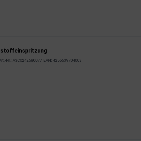
stoffeinspritzung
Art.-Nr.: A3C0242580077
EAN: 4255639704003