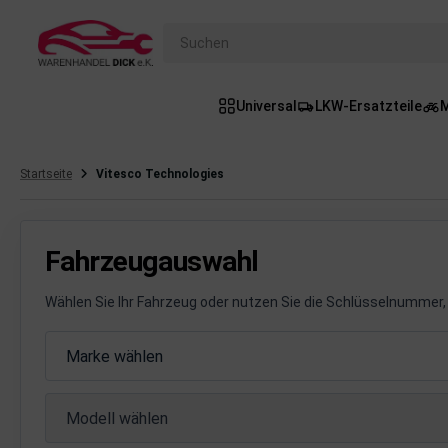
Suchen
Universal
LKW-Ersatzteile
M
gasanlage
hsantrieb
Startseite
Vitesco Technologies
hsaufhängung/Radführung
hängerauf-/Anbauteile
Fahrzeugauswahl
hängevorrichtung
Wählen Sie Ihr Fahrzeug oder nutzen Sie die Schlüsselnummer, 
leuchtung/Signalanlage
Fahrzeugauswahl
Marke wählen
emsanlage
Modell wählen
emische Produkte