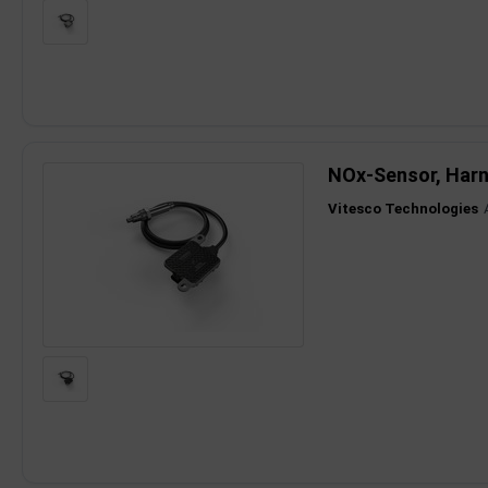
rkzeuge
behör
nd-/Glühanlage
NOx-Sensor, Harn
Vitesco Technologies