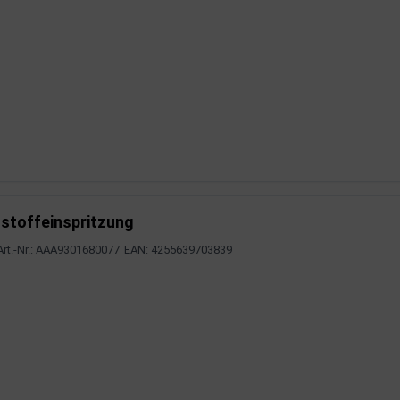
stoffeinspritzung
Art.-Nr.: AAA9301680077
EAN: 4255639703839