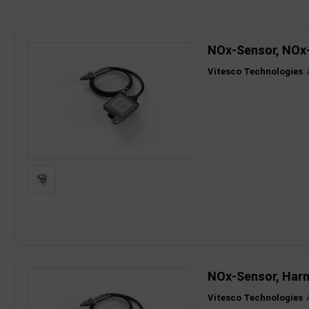
imaanlage
NOx-Sensor, NOx
mfortsysteme
Vitesco Technologies
aftstoffaufbereitung
aftstoffförderanlage
pplung
hlung
dungssicherung
nkung
tor
NOx-Sensor, Harn
rmteile/Verbrauchsmaterial
Vitesco Technologies