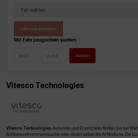
uckluftanlage
Typ wählen
ktrik
Fahrzeug auswählen
hrerhaus/Aufbauten
Mit Fahrzeugschein suchen
derung/ Dämpfung
Suchen
triebe
izung/Lüftung
Vitesco Technologies
brid
formations-/Kommunikationssysteme
nenausstattung
strumente
Vitesco Technologies
Autoteile und Ersatzteile finden Sie bei Wa
Schluesselnummernsuche oder direkt ueber die Artikelliste. Die List
rosserie