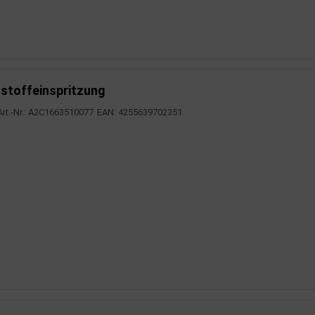
stoffeinspritzung
Art.-Nr.: A2C1663510077
EAN: 4255639702351