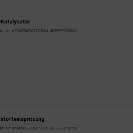
-Katalysator
Art.-Nr.: A2C6070098477
EAN: 4255639700623
stoffeinspritzung
Art.-Nr.: AAA9260680077
EAN: 4255639702733