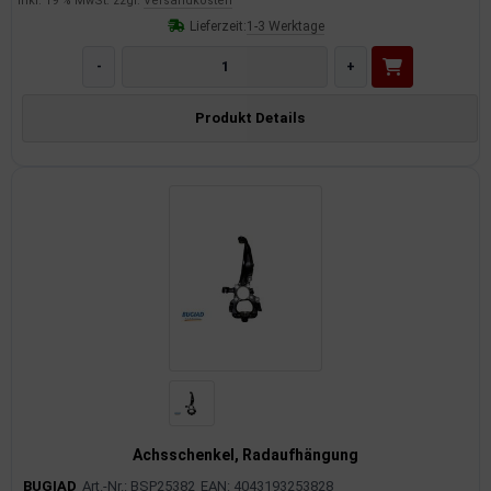
inkl. 19 % MwSt. zzgl.
Versandkosten
Lieferzeit:
1-3 Werktage
-
+
Produkt Details
Achsschenkel, Radaufhängung
BUGIAD
Art.-Nr.: BSP25382
EAN: 4043193253828