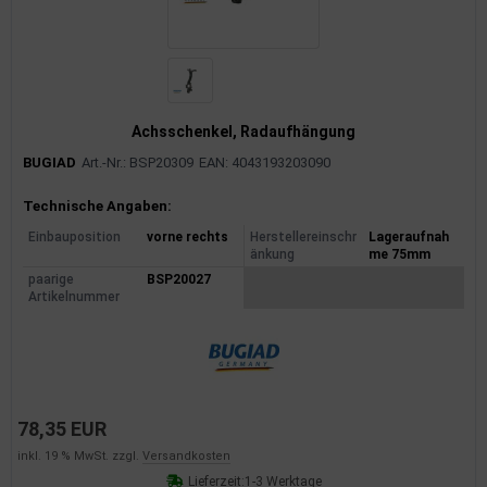
Achsschenkel, Radaufhängung
BUGIAD
Art.-Nr.: BSP20309
EAN: 4043193203090
Produktinformationen
Technische Angaben:
Einbauposition
vorne rechts
Herstellereinschr
Lageraufnah
änkung
me 75mm
paarige
BSP20027
Artikelnummer
78,35 EUR
inkl. 19 % MwSt. zzgl.
Versandkosten
Lieferzeit:
1-3 Werktage