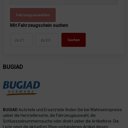
uckluftanlage
Fahrzeug auswählen
ktrik
Mit Fahrzeugschein suchen
hrerhaus/Aufbauten
Suchen
derung/ Dämpfung
triebe
BUGIAD
izung/Lüftung
brid
formations-/Kommunikationssysteme
nenausstattung
BUGIAD
Autoteile und Ersatzteile finden Sie bei Wahnsinnspreise
strumente
ueber die Herstellerseite, die Fahrzeugauswahl, die
Schluesselnummernsuche oder direkt ueber die Artikelliste. Die
Liste zeigt die aktuell im Shop vorhandenen Artikel dieses
rosserie