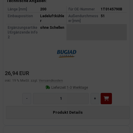
Produktinformationen
Technische Angaben:
Länge [mm]
200
für OE-Nummer
1T0145790B
Einbauposition
Ladeluftkühle
Außendurchmess
51
r
er [mm]
Ergänzungsartike
ohne Schellen
l/Ergänzende Info
2
26,94 EUR
inkl. 19 % MwSt. zzgl.
Versandkosten
Lieferzeit:
1-3 Werktage
-
+
Produkt Details