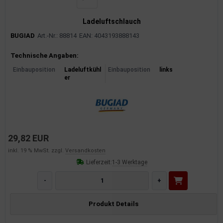
Ladeluftschlauch
BUGIAD
Art.-Nr.: 88814
EAN: 4043193888143
Produktinformationen
Technische Angaben:
Einbauposition
Ladeluftkühl
Einbauposition
links
er
29,82 EUR
inkl. 19 % MwSt. zzgl.
Versandkosten
Lieferzeit:
1-3 Werktage
-
+
Produkt Details