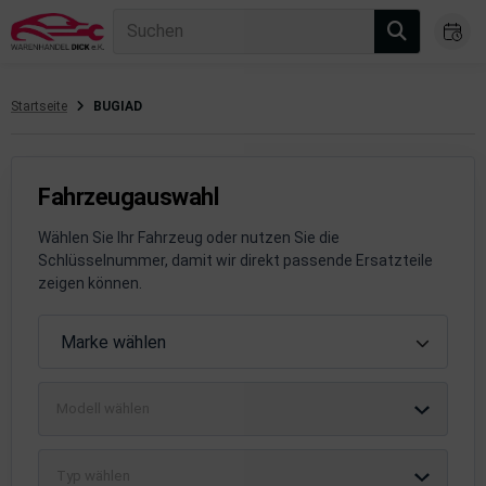
Suchen
Startseite
BUGIAD
gasanlage
hsantrieb
Fahrzeugauswahl
hsaufhängung/Radführung
Wählen Sie Ihr Fahrzeug oder nutzen Sie die
Schlüsselnummer, damit wir direkt passende Ersatzteile
hängerauf-/Anbauteile
zeigen können.
hängevorrichtung
Fahrzeugauswahl
Marke wählen
leuchtung/Signalanlage
Modell wählen
emsanlage
emische Produkte
Typ wählen