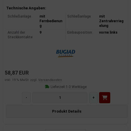
Produktinformationen
Technische Angaben:
Schließanlage
mit
Schließanlage
mit
Fernbedienun
Zentralverrieg
g
elung
Anzahl der
9
Einbauposition
vorne links
Steckkontakte
58,87 EUR
inkl. 19 % MwSt. zzgl.
Versandkosten
Lieferzeit:
1-3 Werktage
-
+
Produkt Details