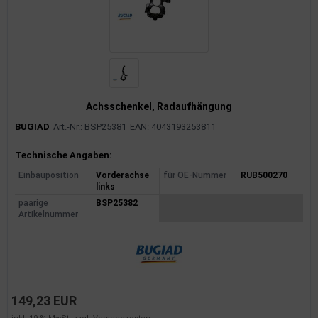
rkzeuge
behör
nd-/Glühanlage
Achsschenkel, Radaufhängung
BUGIAD
Art.-Nr.: BSP25381
EAN: 4043193253811
Produktinformationen
Technische Angaben:
Einbauposition
Vorderachse
für OE-Nummer
RUB500270
links
paarige
BSP25382
Artikelnummer
149,23 EUR