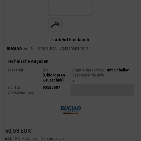
Ladeluftschlauch
BUGIAD
Art.-Nr.: 81951
EAN: 4043193819512
Produktinformationen
Technische Angaben:
Material
CR
Ergänzungsartike
mit Schellen
(Chloropren-
l/Ergänzende Info
Kautschuk)
2
nur für
95525607
Artikelnummer
50,53 EUR
inkl. 19 % MwSt. zzgl.
Versandkosten