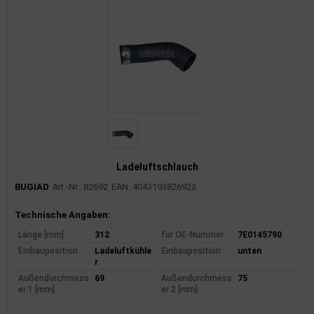
Ladeluftschlauch
BUGIAD
Art.-Nr.: 82692
EAN: 4043193826923
Produktinformationen
Technische Angaben:
Länge [mm]
312
für OE-Nummer
7E0145790
Einbauposition
Ladeluftkühle
Einbauposition
unten
r
Außendurchmess
69
Außendurchmess
75
er 1 [mm]
er 2 [mm]