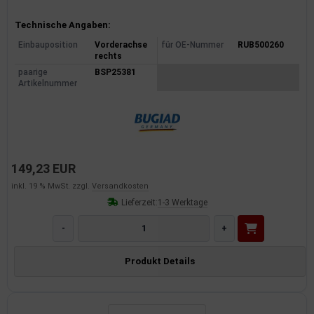
Produktinformationen
Technische Angaben:
Einbauposition
Vorderachse
für OE-Nummer
RUB500260
rechts
paarige
BSP25381
Artikelnummer
149,23 EUR
inkl. 19 % MwSt. zzgl.
Versandkosten
Lieferzeit:
1-3 Werktage
-
+
Produkt Details