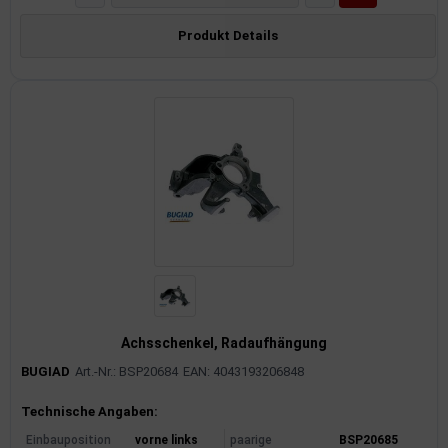
Produkt Details
Achsschenkel, Radaufhängung
BUGIAD
Art.-Nr.: BSP20684
EAN: 4043193206848
Produktinformationen
Technische Angaben:
Einbauposition
vorne links
paarige
BSP20685