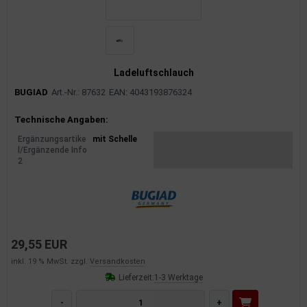
Ladeluftschlauch
BUGIAD
Art.-Nr.: 87632
EAN: 4043193876324
Produktinformationen
Technische Angaben:
Ergänzungsartike
mit Schelle
l/Ergänzende Info
2
29,55 EUR
inkl. 19 % MwSt. zzgl.
Versandkosten
Lieferzeit:
1-3 Werktage
-
+