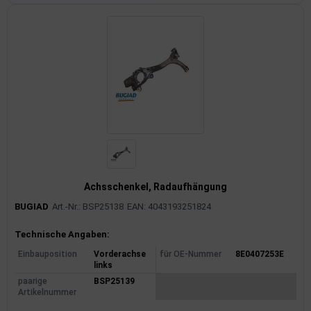
Achsschenkel, Radaufhängung
BUGIAD
Art.-Nr.: BSP25138
EAN: 4043193251824
Produktinformationen
Technische Angaben:
Einbauposition
Vorderachse
für OE-Nummer
8E0407253E
links
paarige
BSP25139
Artikelnummer