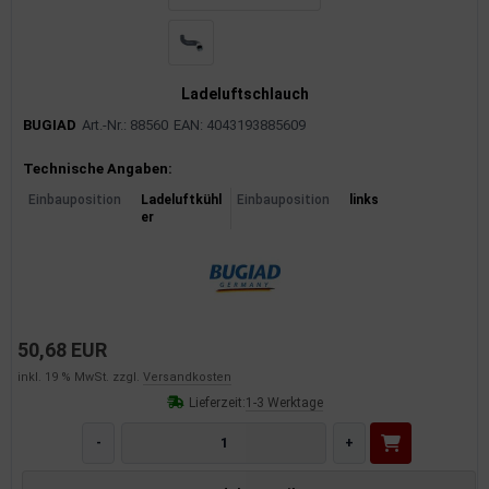
Ladeluftschlauch
BUGIAD
Art.-Nr.: 88560
EAN: 4043193885609
Produktinformationen
Technische Angaben:
Einbauposition
Ladeluftkühl
Einbauposition
links
er
50,68 EUR
inkl. 19 % MwSt. zzgl.
Versandkosten
Lieferzeit:
1-3 Werktage
-
+