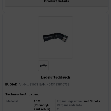
Produkt Details
Ladeluftschlauch
BUGIAD
Art.-Nr.: 81673
EAN: 4043193816733
Produktinformationen
Technische Angaben:
Material
ACM
Ergänzungsartike
mit Schelle
(Polyacryl-
l/Ergänzende Info
Kautschuk)
2