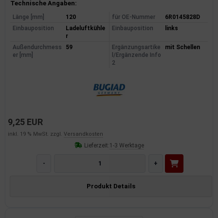
Produktinformationen
Technische Angaben:
Länge [mm]
120
für OE-Nummer
6R0145828D
Einbauposition
Ladeluftkühle
Einbauposition
links
r
Außendurchmess
59
Ergänzungsartike
mit Schellen
er [mm]
l/Ergänzende Info
2
9,25 EUR
inkl. 19 % MwSt. zzgl.
Versandkosten
Lieferzeit:
1-3 Werktage
-
+
Produkt Details