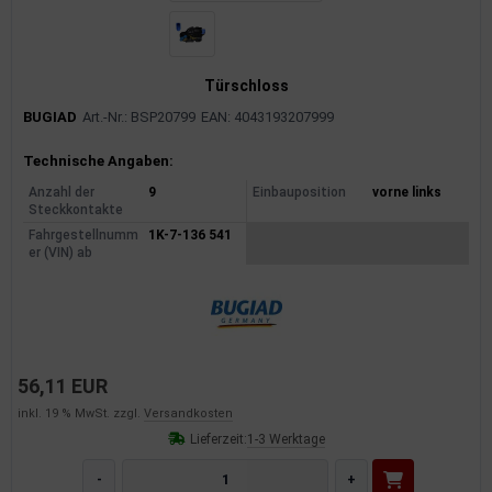
Türschloss
BUGIAD
Art.-Nr.: BSP20799
EAN: 4043193207999
Produktinformationen
Technische Angaben:
Anzahl der
9
Einbauposition
vorne links
Steckkontakte
Fahrgestellnumm
1K-7-136 541
er (VIN) ab
56,11 EUR
inkl. 19 % MwSt. zzgl.
Versandkosten
Lieferzeit:
1-3 Werktage
-
+