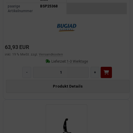
paarige
BSP25368
dantrieb
Artikelnummer
ementrieb
der/Reifen
heibenreinigung
63,93 EUR
inkl. 19 % MwSt. zzgl.
Versandkosten
heinwerferreinigung
Lieferzeit:
1-3 Werktage
hließanlage
-
+
cherheitssysteme
Produkt Details
ezialwerkzeuge
ansportvorrichtung
rkstattausrüstung