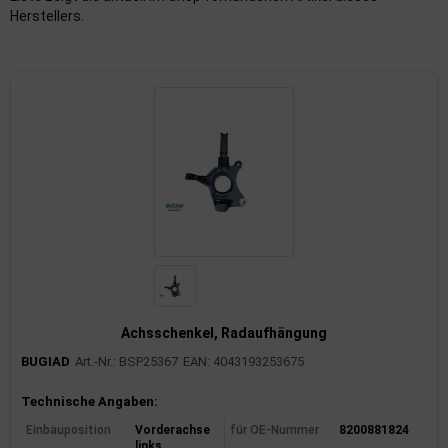
Herstellers.
imaanlage
mfortsysteme
aftstoffaufbereitung
aftstoffförderanlage
pplung
hlung
dungssicherung
Achsschenkel, Radaufhängung
nkung
BUGIAD
Art.-Nr.: BSP25367
EAN: 4043193253675
tor
Produktinformationen
Technische Angaben:
rmteile/Verbrauchsmaterial
Einbauposition
Vorderachse
für OE-Nummer
8200881824
links