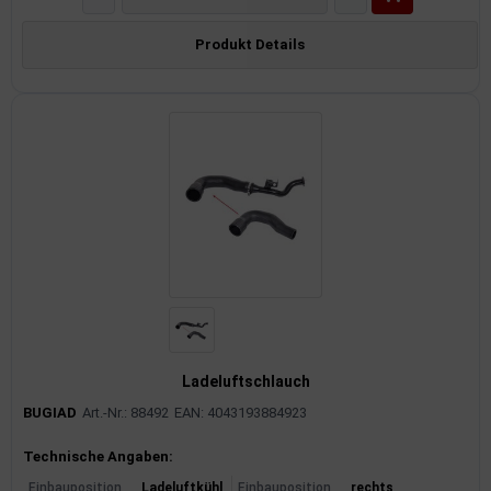
Produkt Details
Ladeluftschlauch
BUGIAD
Art.-Nr.: 88492
EAN: 4043193884923
Produktinformationen
Technische Angaben:
Einbauposition
Ladeluftkühl
Einbauposition
rechts