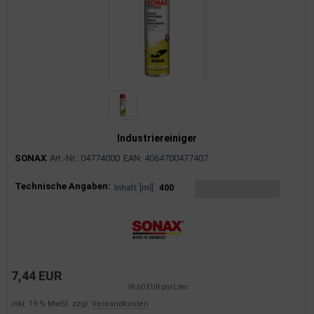
Industriereiniger
SONAX
Art.-Nr.: 04774000
EAN: 4064700477407
Produktinformationen
Technische Angaben:
Inhalt [ml]
400
7,44 EUR
18,60 EUR pro Liter
inkl. 19 % MwSt. zzgl.
Versandkosten