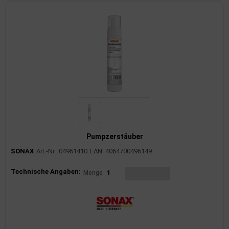
Pumpzerstäuber
SONAX
Art.-Nr.: 04961410
EAN: 4064700496149
Produktinformationen
Technische Angaben:
Menge
1