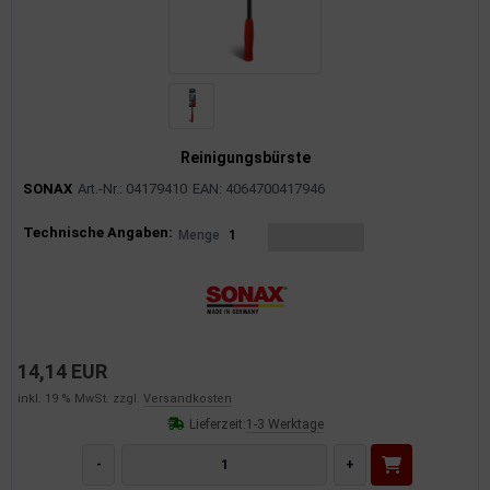
Reinigungsbürste
SONAX
Art.-Nr.: 04179410
EAN: 4064700417946
Produktinformationen
Technische Angaben:
Menge
1
14,14 EUR
inkl. 19 % MwSt. zzgl.
Versandkosten
Lieferzeit:
1-3 Werktage
-
+