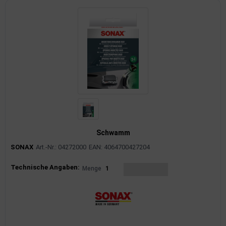
Schwamm
SONAX
Art.-Nr.: 04272000
EAN: 4064700427204
Produktinformationen
Technische Angaben:
Menge
1