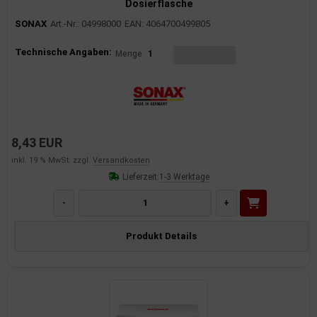
Dosierflasche
SONAX
Art.-Nr.: 04998000
EAN: 4064700499805
Produktinformationen
Technische Angaben:
Menge
1
8,43 EUR
inkl. 19 % MwSt. zzgl.
Versandkosten
Lieferzeit:
1-3 Werktage
-
+
Produkt Details