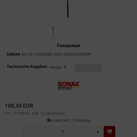
Fasspumpe
SONAX
Art.-Nr.: 04966000
EAN: 4064700009899
Produktinformationen
Technische Angaben:
Menge
1
100,34 EUR
inkl. 19 % MwSt. zzgl.
Versandkosten
Lieferzeit:
1-3 Werktage
-
+