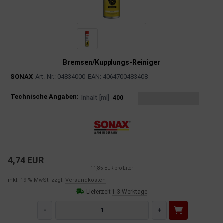
Bremsen/Kupplungs-Reiniger
SONAX
Art.-Nr.: 04834000
EAN: 4064700483408
Produktinformationen
Technische Angaben:
Inhalt [ml]
400
4,74 EUR
11,85 EUR pro Liter
inkl. 19 % MwSt. zzgl.
Versandkosten
Lieferzeit:
1-3 Werktage
-
+