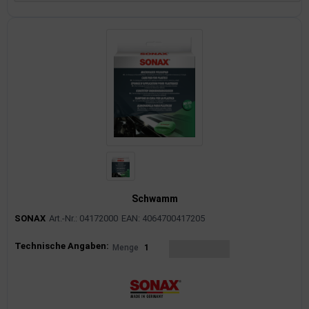
imaanlage
mfortsysteme
aftstoffaufbereitung
aftstoffförderanlage
pplung
hlung
Schwamm
dungssicherung
SONAX
Art.-Nr.: 04172000
EAN: 4064700417205
nkung
Produktinformationen
Technische Angaben:
Menge
1
tor
rmteile/Verbrauchsmaterial