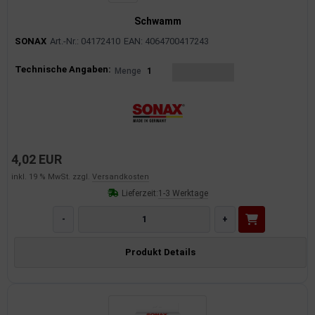
rkzeuge
Schwamm
behör
SONAX
Art.-Nr.: 04172410
EAN: 4064700417243
nd-/Glühanlage
Produktinformationen
Technische Angaben:
Menge
1
4,02 EUR
inkl. 19 % MwSt. zzgl.
Versandkosten
Lieferzeit:
1-3 Werktage
-
+
Produkt Details