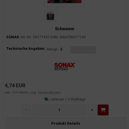
uckluftanlage
ktrik
Schwamm
hrerhaus/Aufbauten
SONAX
Art.-Nr.: 04171410
EAN: 4064700417144
derung/ Dämpfung
Produktinformationen
Technische Angaben:
Menge
2
triebe
izung/Lüftung
brid
4,74 EUR
formations-/Kommunikationssysteme
inkl. 19 % MwSt. zzgl.
Versandkosten
Lieferzeit:
1-3 Werktage
nenausstattung
-
+
strumente
Produkt Details
rosserie