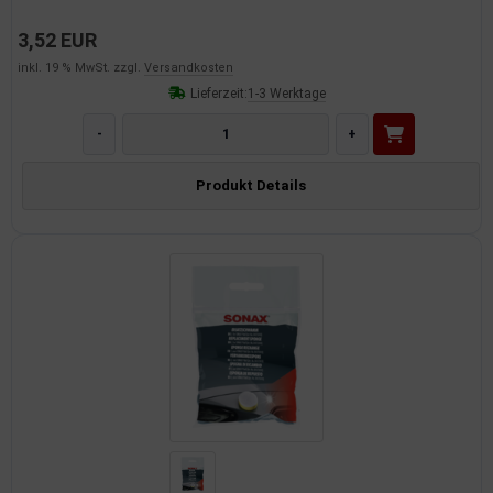
dantrieb
3,52 EUR
inkl. 19 % MwSt. zzgl.
Versandkosten
ementrieb
Lieferzeit:
1-3 Werktage
der/Reifen
-
+
heibenreinigung
Produkt Details
heinwerferreinigung
hließanlage
cherheitssysteme
ezialwerkzeuge
ansportvorrichtung
rkstattausrüstung