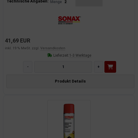
Produktinformationen
Technische Angaben:
Menge
2
41,69 EUR
inkl. 19 % MwSt. zzgl.
Versandkosten
Lieferzeit:
1-3 Werktage
-
+
Produkt Details