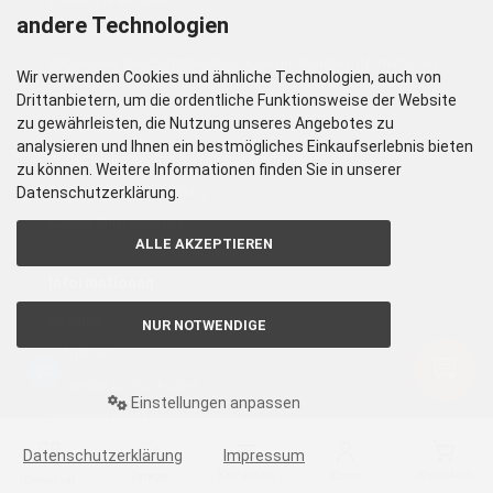
andere Technologien
Datenschutzerklärung
Allgemeine Geschäftsbedingungen mit Kundeninformationen
Wir verwenden Cookies und ähnliche Technologien, auch von
Impressum
Drittanbietern, um die ordentliche Funktionsweise der Website
zu gewährleisten, die Nutzung unseres Angebotes zu
Kontakt
analysieren und Ihnen ein bestmögliches Einkaufserlebnis bieten
Widerrufsbelehrung & Widerrufsformular
zu können. Weitere Informationen finden Sie in unserer
Barrierefreiheitserklärung
Datenschutzerklärung.
Cookie Einstellungen
ALLE AKZEPTIEREN
Informationen
Sitemap
NUR NOTWENDIGE
Ratgeber
Hinweise zur Rückgabe
Einstellungen anpassen
Hinweise zur Altörentsorgung
Hinweise zur Batterieentsorgung
Datenschutzerklärung
Impressum