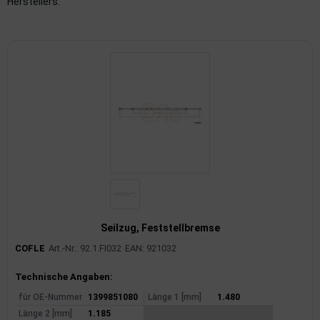
Herstellers.
imaanlage
mfortsysteme
aftstoffaufbereitung
aftstoffförderanlage
pplung
hlung
dungssicherung
Seilzug, Feststellbremse
nkung
COFLE
Art.-Nr.: 92.1.FI032
EAN: 921032
tor
Produktinformationen
Technische Angaben:
für OE-Nummer
1399851080
Länge 1 [mm]
1.480
rmteile/Verbrauchsmaterial
Länge 2 [mm]
1.185