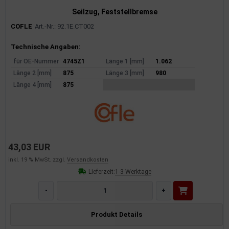
Seilzug, Feststellbremse
COFLE
Art.-Nr.: 92.1E.CT002
Produktinformationen
Technische Angaben:
für OE-Nummer
4745Z1
Länge 1 [mm]
1.062
Länge 2 [mm]
875
Länge 3 [mm]
980
Länge 4 [mm]
875
43,03 EUR
inkl. 19 % MwSt. zzgl.
Versandkosten
Lieferzeit:
1-3 Werktage
-
+
Produkt Details