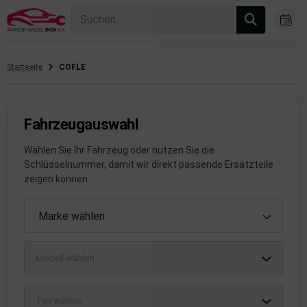
Suchen
Startseite
COFLE
gasanlage
hsantrieb
Fahrzeugauswahl
hsaufhängung/Radführung
Wählen Sie Ihr Fahrzeug oder nutzen Sie die
Schlüsselnummer, damit wir direkt passende Ersatzteile
hängerauf-/Anbauteile
zeigen können.
hängevorrichtung
Fahrzeugauswahl
Marke wählen
leuchtung/Signalanlage
Modell wählen
emsanlage
emische Produkte
Typ wählen