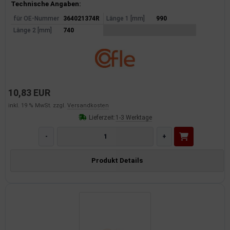
Produktinformationen
Technische Angaben:
für OE-Nummer
364021374R
Länge 1 [mm]
990
Länge 2 [mm]
740
10,83 EUR
inkl. 19 % MwSt. zzgl.
Versandkosten
Lieferzeit:
1-3 Werktage
-
+
Produkt Details