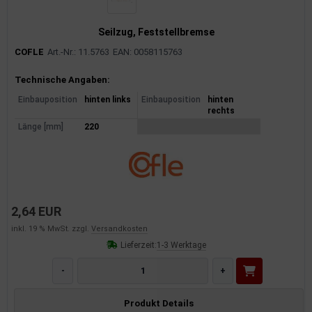
Seilzug, Feststellbremse
COFLE
Art.-Nr.: 11.5763
EAN: 0058115763
Produktinformationen
Technische Angaben:
Einbauposition
hinten links
Einbauposition
hinten
rechts
Länge [mm]
220
2,64 EUR
inkl. 19 % MwSt. zzgl.
Versandkosten
Lieferzeit:
1-3 Werktage
-
+
Produkt Details