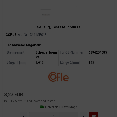
rkzeuge
behör
nd-/Glühanlage
Seilzug, Feststellbremse
COFLE
Art.-Nr.: 92.1.ME013
Produktinformationen
Technische Angaben:
Bremsenart
Scheibenbrem
für OE-Nummer
6394204085
se
Länge 1 [mm]
1.013
Länge 2 [mm]
893
8,27 EUR
inkl. 19 % MwSt. zzgl.
Versandkosten
Lieferzeit:
1-3 Werktage
-
+