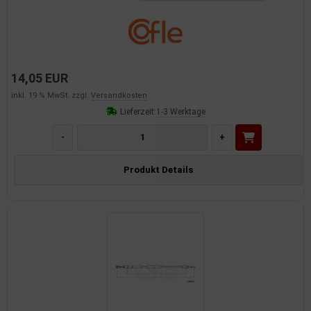
dantrieb
ementrieb
der/Reifen
14,05 EUR
inkl. 19 % MwSt. zzgl.
Versandkosten
heibenreinigung
Lieferzeit:
1-3 Werktage
heinwerferreinigung
-
+
hließanlage
Produkt Details
cherheitssysteme
ezialwerkzeuge
ansportvorrichtung
rkstattausrüstung