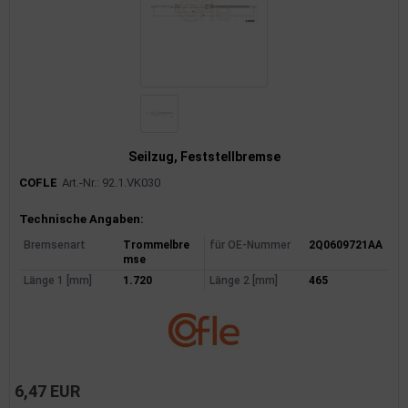
Seilzug, Feststellbremse
COFLE
Art.-Nr.: 92.1.VK030
Produktinformationen
Technische Angaben:
Bremsenart
Trommelbre
für OE-Nummer
2Q0609721AA
mse
Länge 1 [mm]
1.720
Länge 2 [mm]
465
6,47 EUR