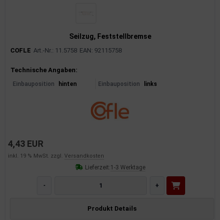
Seilzug, Feststellbremse
COFLE
Art.-Nr.: 11.5758
EAN: 92115758
Produktinformationen
Technische Angaben:
Einbauposition
hinten
Einbauposition
links
4,43 EUR
inkl. 19 % MwSt. zzgl.
Versandkosten
Lieferzeit:
1-3 Werktage
-
+
Produkt Details