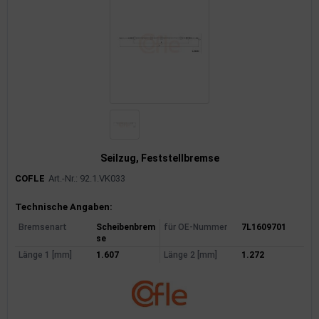
Seilzug, Feststellbremse
COFLE
Art.-Nr.: 92.1.VK033
Produktinformationen
Technische Angaben:
Bremsenart
Scheibenbrem
für OE-Nummer
7L1609701
se
Länge 1 [mm]
1.607
Länge 2 [mm]
1.272