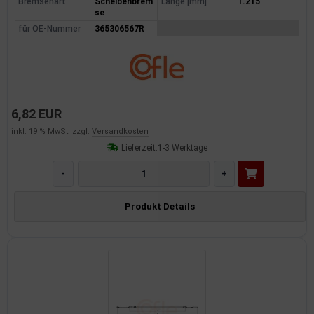
Bremsenart
Scheibenbrem
Länge [mm]
1.215
se
für OE-Nummer
365306567R
6,82 EUR
inkl. 19 % MwSt. zzgl.
Versandkosten
Lieferzeit:
1-3 Werktage
-
+
Produkt Details