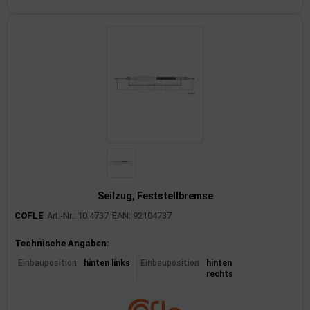
Seilzug, Feststellbremse
COFLE
Art.-Nr.: 10.4737
EAN: 92104737
Produktinformationen
Technische Angaben:
Einbauposition
hinten links
Einbauposition
hinten
rechts