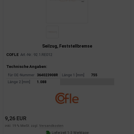
Seilzug, Feststellbremse
COFLE
Art.-Nr.: 92.1.RE012
Produktinformationen
Technische Angaben:
für OE-Nummer
364023908R
Länge 1 [mm]
755
Länge 2 [mm]
1.088
9,26 EUR
inkl. 19 % MwSt. zzgl.
Versandkosten
Lieferzeit:
1-3 Werktage