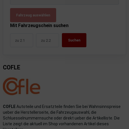
uckluftanlage
Fahrzeug auswählen
ktrik
Mit Fahrzeugschein suchen
hrerhaus/Aufbauten
Suchen
derung/ Dämpfung
triebe
COFLE
izung/Lüftung
brid
formations-/Kommunikationssysteme
nenausstattung
COFLE
Autoteile und Ersatzteile finden Sie bei Wahnsinnspreise
ueber die Herstellerseite, die Fahrzeugauswahl, die
strumente
Schluesselnummernsuche oder direkt ueber die Artikelliste. Die
Liste zeigt die aktuell im Shop vorhandenen Artikel dieses
rosserie