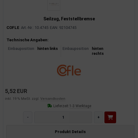
Seilzug, Feststellbremse
COFLE
Art.-Nr.: 10.4745
EAN: 92104745
Produktinformationen
Technische Angaben:
Einbauposition
hinten links
Einbauposition
hinten
rechts
5,52 EUR
inkl. 19 % MwSt. zzgl.
Versandkosten
Lieferzeit:
1-3 Werktage
-
+
Produkt Details