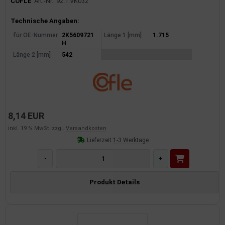
COFLE
Art.-Nr.: 92.1.VK032
Produktinformationen
Technische Angaben:
für OE-Nummer
2K5609721
Länge 1 [mm]
1.715
H
Länge 2 [mm]
542
8,14 EUR
inkl. 19 % MwSt. zzgl.
Versandkosten
Lieferzeit:
1-3 Werktage
-
+
Produkt Details