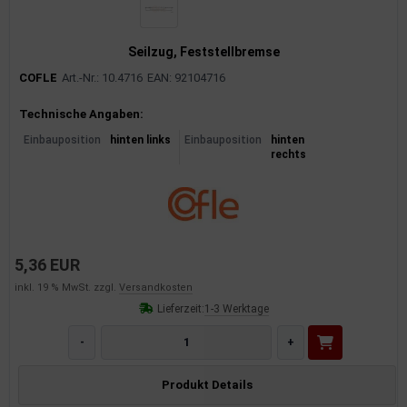
Seilzug, Feststellbremse
COFLE
Art.-Nr.: 10.4716
EAN: 92104716
Produktinformationen
Technische Angaben:
Einbauposition
hinten links
Einbauposition
hinten
rechts
5,36 EUR
inkl. 19 % MwSt. zzgl.
Versandkosten
Lieferzeit:
1-3 Werktage
-
+
Produkt Details