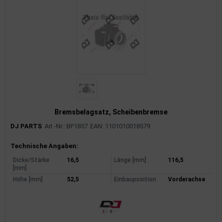
Bremsbelagsatz, Scheibenbremse
DJ PARTS
Art.-Nr.: BP1857
EAN: 1101010018579
Produktinformationen
Technische Angaben:
Dicke/Stärke
16,5
Länge [mm]
116,5
[mm]
Höhe [mm]
52,5
Einbauposition
Vorderachse