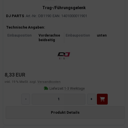
Trag-/Führungsgelenk
DJ PARTS
Art.-Nr.: DB1190
EAN: 1401000011901
Produktinformationen
Technische Angaben:
Einbauposition
Vorderachse
Einbauposition
unten
beidseitig
8,33 EUR
inkl. 19 % MwSt. zzgl.
Versandkosten
Lieferzeit:
1-3 Werktage
-
+
Produkt Details