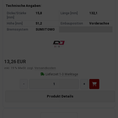
Produktinformationen
Technische Angaben:
Dicke/Stärke
15,8
Länge [mm]
132,1
[mm]
Höhe [mm]
51,2
Einbauposition
Vorderachse
Bremssystem
SUMIITOMO
13,26 EUR
inkl. 19 % MwSt. zzgl.
Versandkosten
Lieferzeit:
1-3 Werktage
-
+
Produkt Details