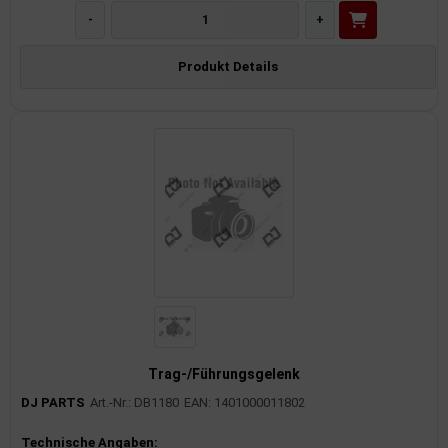
-
+
Produkt Details
Trag-/Führungsgelenk
DJ PARTS
Art.-Nr.: DB1180
EAN: 1401000011802
Produktinformationen
Technische Angaben: