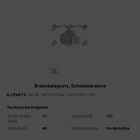
Bremsbelagsatz, Scheibenbremse
DJ PARTS
Art.-Nr.: BP1110
EAN: 1101010011105
Produktinformationen
Technische Angaben:
Dicke/Stärke
17
Länge [mm]
127
[mm]
Höhe [mm]
48
Einbauposition
Vorderachse