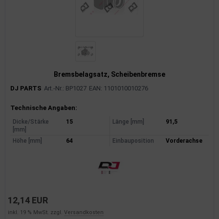
Bremsbelagsatz, Scheibenbremse
DJ PARTS
Art.-Nr.: BP1027
EAN: 1101010010276
Produktinformationen
Technische Angaben:
Dicke/Stärke
15
Länge [mm]
91,5
[mm]
Höhe [mm]
64
Einbauposition
Vorderachse
12,14 EUR
inkl. 19 % MwSt. zzgl.
Versandkosten