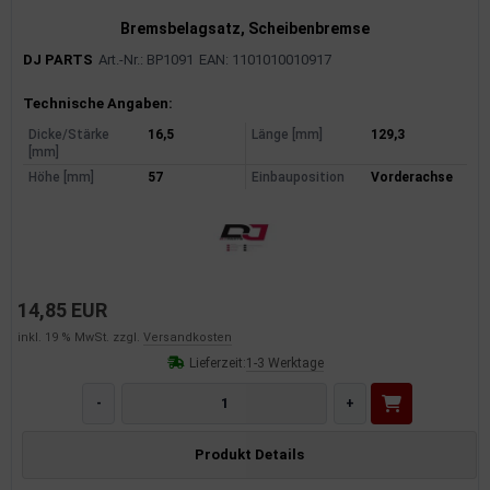
Bremsbelagsatz, Scheibenbremse
DJ PARTS
Art.-Nr.: BP1091
EAN: 1101010010917
Produktinformationen
Technische Angaben:
Dicke/Stärke
16,5
Länge [mm]
129,3
[mm]
Höhe [mm]
57
Einbauposition
Vorderachse
14,85 EUR
inkl. 19 % MwSt. zzgl.
Versandkosten
Lieferzeit:
1-3 Werktage
-
+
Produkt Details