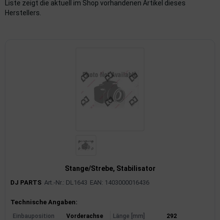
Liste zeigt die aktuell im Shop vorhandenen Artikel dieses
Herstellers.
imaanlage
mfortsysteme
aftstoffaufbereitung
aftstoffförderanlage
pplung
hlung
dungssicherung
nkung
Stange/Strebe, Stabilisator
DJ PARTS
Art.-Nr.: DL1643
EAN: 1403000016436
tor
Produktinformationen
Technische Angaben:
rmteile/Verbrauchsmaterial
Einbauposition
Vorderachse
Länge [mm]
292