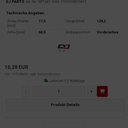
DJ PARTS
Art.-Nr.: BP1361
EAN: 1101010013611
Produktinformationen
Technische Angaben:
Dicke/Stärke
17,5
Länge [mm]
129,2
[mm]
Höhe [mm]
68,5
Einbauposition
Vorderachse
16,28 EUR
inkl. 19 % MwSt. zzgl.
Versandkosten
Lieferzeit:
1-3 Werktage
-
+
Produkt Details