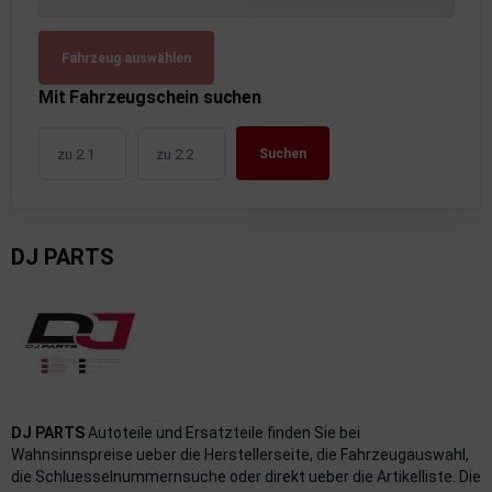
uckluftanlage
Fahrzeug auswählen
ktrik
Mit Fahrzeugschein suchen
hrerhaus/Aufbauten
Suchen
derung/ Dämpfung
triebe
DJ PARTS
izung/Lüftung
brid
formations-/Kommunikationssysteme
nenausstattung
DJ PARTS
Autoteile und Ersatzteile finden Sie bei
strumente
Wahnsinnspreise ueber die Herstellerseite, die Fahrzeugauswahl,
die Schluesselnummernsuche oder direkt ueber die Artikelliste. Die
rosserie