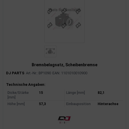
Bremsbelagsatz, Scheibenbremse
DJ PARTS
Art.-Nr.: BP1090
EAN: 1101010010900
Produktinformationen
Technische Angaben:
Dicke/Stärke
15
Länge [mm]
82,1
[mm]
Höhe [mm]
57,3
Einbauposition
Hinterachse