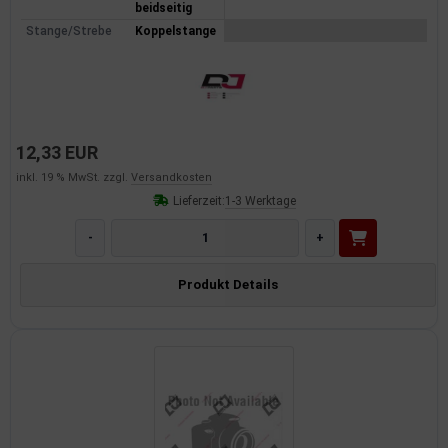
beidseitig
dantrieb
Stange/Strebe
Koppelstange
ementrieb
der/Reifen
12,33 EUR
heibenreinigung
inkl. 19 % MwSt. zzgl.
Versandkosten
heinwerferreinigung
Lieferzeit:
1-3 Werktage
hließanlage
-
+
cherheitssysteme
Produkt Details
ezialwerkzeuge
ansportvorrichtung
rkstattausrüstung