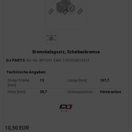
Bremsbelagsatz, Scheibenbremse
DJ PARTS
Art.-Nr.: BP1351
EAN: 1101010013512
Produktinformationen
Technische Angaben:
Dicke/Stärke
13
Länge [mm]
107,7
[mm]
Höhe [mm]
39,7
Einbauposition
Hinterachse
10,50 EUR