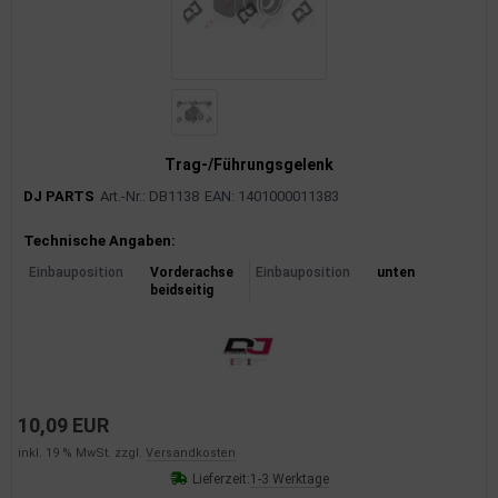
Trag-/Führungsgelenk
DJ PARTS
Art.-Nr.: DB1138
EAN: 1401000011383
Produktinformationen
Technische Angaben:
Einbauposition
Vorderachse
Einbauposition
unten
beidseitig
10,09 EUR
inkl. 19 % MwSt. zzgl.
Versandkosten
Lieferzeit:
1-3 Werktage