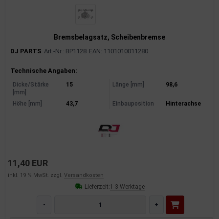
Bremsbelagsatz, Scheibenbremse
DJ PARTS
Art.-Nr.: BP1128
EAN: 1101010011280
Produktinformationen
Technische Angaben:
Dicke/Stärke
15
Länge [mm]
98,6
[mm]
Höhe [mm]
43,7
Einbauposition
Hinterachse
11,40 EUR
inkl. 19 % MwSt. zzgl.
Versandkosten
Lieferzeit:
1-3 Werktage
-
+