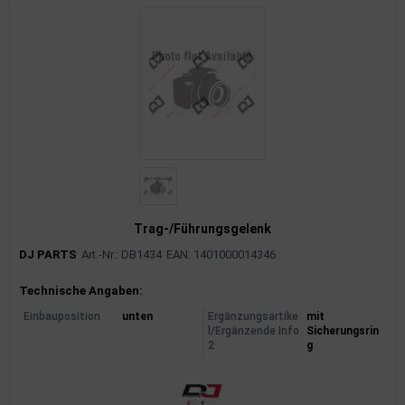
Trag-/Führungsgelenk
DJ PARTS
Art.-Nr.: DB1434
EAN: 1401000014346
Produktinformationen
Technische Angaben:
Einbauposition
unten
Ergänzungsartike
mit
l/Ergänzende Info
Sicherungsrin
2
g