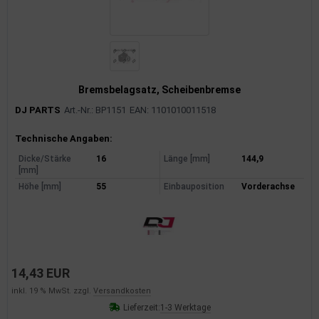
Bremsbelagsatz, Scheibenbremse
DJ PARTS
Art.-Nr.: BP1151
EAN: 1101010011518
Produktinformationen
Technische Angaben:
Dicke/Stärke
16
Länge [mm]
144,9
[mm]
Höhe [mm]
55
Einbauposition
Vorderachse
14,43 EUR
inkl. 19 % MwSt. zzgl.
Versandkosten
Lieferzeit:
1-3 Werktage