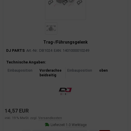
rkzeuge
behör
nd-/Glühanlage
Trag-/Führungsgelenk
DJ PARTS
Art.-Nr.: DB1024
EAN: 1401000010249
Produktinformationen
Technische Angaben:
Einbauposition
Vorderachse
Einbauposition
oben
beidseitig
14,57 EUR
inkl. 19 % MwSt. zzgl.
Versandkosten
Lieferzeit:
1-3 Werktage