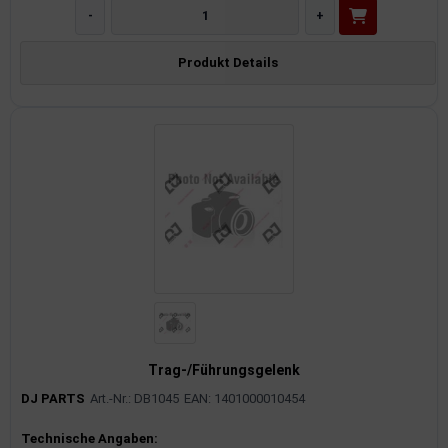
-
+
Produkt Details
Trag-/Führungsgelenk
DJ PARTS
Art.-Nr.: DB1045
EAN: 1401000010454
Produktinformationen
Technische Angaben: