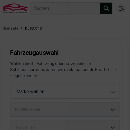
Suchen
Startseite
DJ PARTS
gasanlage
hsantrieb
Fahrzeugauswahl
hsaufhängung/Radführung
Wählen Sie Ihr Fahrzeug oder nutzen Sie die
Schlüsselnummer, damit wir direkt passende Ersatzteile
hängerauf-/Anbauteile
zeigen können.
hängevorrichtung
Fahrzeugauswahl
Marke wählen
leuchtung/Signalanlage
Modell wählen
emsanlage
emische Produkte
Typ wählen