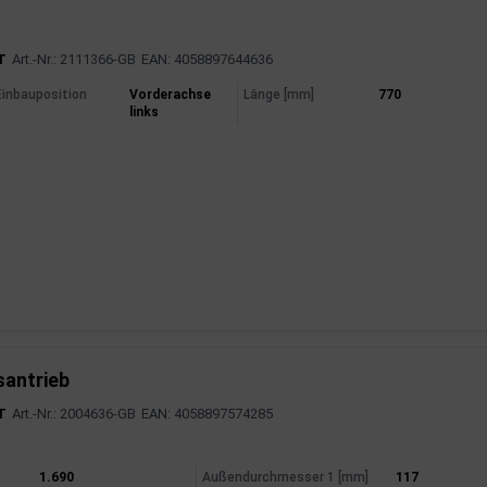
T
Art.-Nr.: 2111366-GB
EAN: 4058897644636
mationen
Einbauposition
Vorderachse
Länge [mm]
770
links
santrieb
T
Art.-Nr.: 2004636-GB
EAN: 4058897574285
mationen
1.690
Außendurchmesser 1 [mm]
117