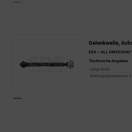
rkzeuge
behör
nd-/Glühanlage
Gelenkwelle, Ach
EDS – ALL DRIVESHAF
Produktinfor
Technische Angaben:
Länge [mm]
Bohrungsdurchmesser 2