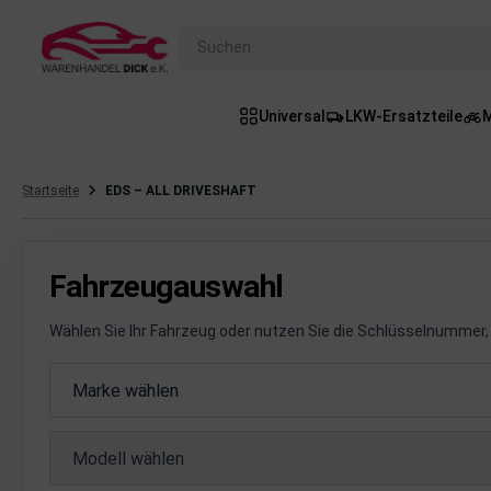
Suchen
Universal
LKW-Ersatzteile
M
gasanlage
hsantrieb
Startseite
EDS – ALL DRIVESHAFT
hsaufhängung/Radführung
hängerauf-/Anbauteile
Fahrzeugauswahl
hängevorrichtung
Wählen Sie Ihr Fahrzeug oder nutzen Sie die Schlüsselnummer, 
leuchtung/Signalanlage
Fahrzeugauswahl
Marke wählen
emsanlage
Modell wählen
emische Produkte