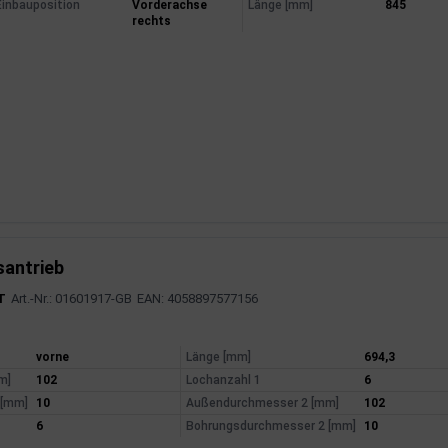
mationen
Einbauposition
Vorderachse
Länge [mm]
845
rechts
santrieb
T
Art.-Nr.: 01601917-GB
EAN: 4058897577156
mationen
vorne
Länge [mm]
694,3
m]
102
Lochanzahl 1
6
 [mm]
10
Außendurchmesser 2 [mm]
102
6
Bohrungsdurchmesser 2 [mm]
10