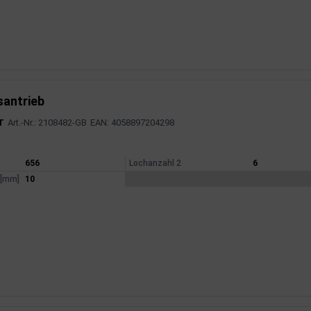
santrieb
T
Art.-Nr.: 2108482-GB
EAN: 4058897204298
mationen
656
Lochanzahl 2
6
 [mm]
10