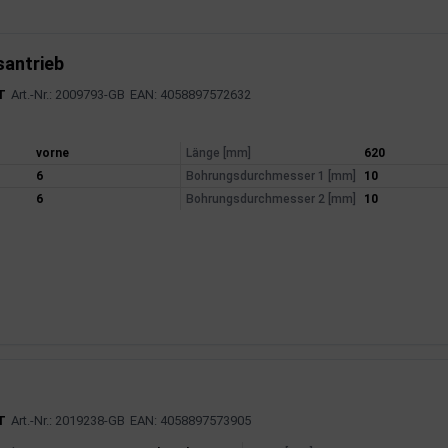
santrieb
T
Art.-Nr.: 2009793-GB
EAN: 4058897572632
mationen
vorne
Länge [mm]
620
6
Bohrungsdurchmesser 1 [mm]
10
6
Bohrungsdurchmesser 2 [mm]
10
T
Art.-Nr.: 2019238-GB
EAN: 4058897573905