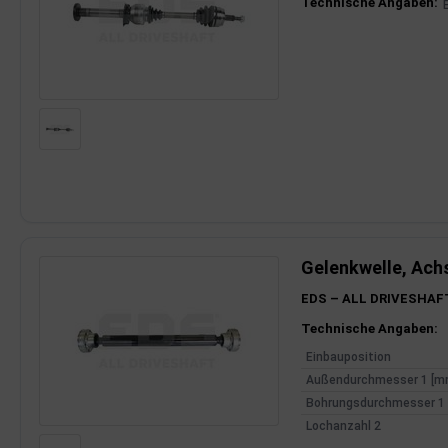
Produktinfor
Technische Angaben:
dantrieb
ementrieb
der/Reifen
heibenreinigung
heinwerferreinigung
hließanlage
Gelenkwelle, Ach
cherheitssysteme
EDS – ALL DRIVESHAF
ezialwerkzeuge
Produktinfor
Technische Angaben:
Einbauposition
ansportvorrichtung
Außendurchmesser 1 [m
Bohrungsdurchmesser 1
rkstattausrüstung
Lochanzahl 2