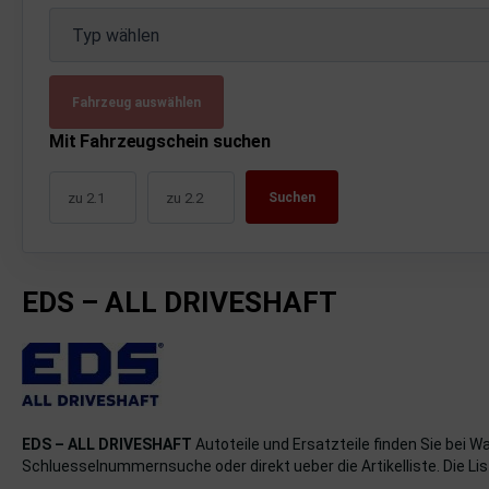
uckluftanlage
Typ wählen
ktrik
Fahrzeug auswählen
hrerhaus/Aufbauten
Mit Fahrzeugschein suchen
derung/ Dämpfung
Suchen
triebe
izung/Lüftung
EDS – ALL DRIVESHAFT
brid
formations-/Kommunikationssysteme
nenausstattung
strumente
EDS – ALL DRIVESHAFT
Autoteile und Ersatzteile finden Sie bei W
Schluesselnummernsuche oder direkt ueber die Artikelliste. Die List
rosserie