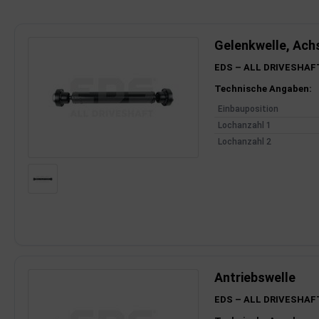
imaanlage
Gelenkwelle, Ach
mfortsysteme
EDS – ALL DRIVESHAF
Produktinfor
Technische Angaben:
aftstoffaufbereitung
Einbauposition
aftstoffförderanlage
Lochanzahl 1
Lochanzahl 2
pplung
hlung
dungssicherung
nkung
tor
Antriebswelle
EDS – ALL DRIVESHAF
rmteile/Verbrauchsmaterial