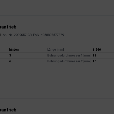
santrieb
T
Art.-Nr.: 2009057-GB
EAN: 4058897577279
mationen
hinten
Länge [mm]
1.246
3
Bohrungsdurchmesser 1 [mm]
12
6
Bohrungsdurchmesser 2 [mm]
10
santrieb