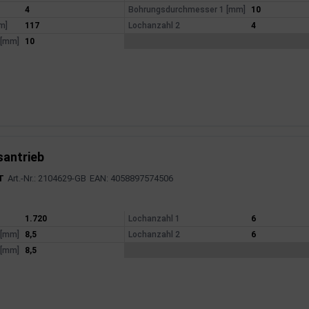
4
Bohrungsdurchmesser 1 [mm]
10
m]
117
Lochanzahl 2
4
 [mm]
10
santrieb
T
Art.-Nr.: 2104629-GB
EAN: 4058897574506
mationen
1.720
Lochanzahl 1
6
 [mm]
8,5
Lochanzahl 2
6
 [mm]
8,5