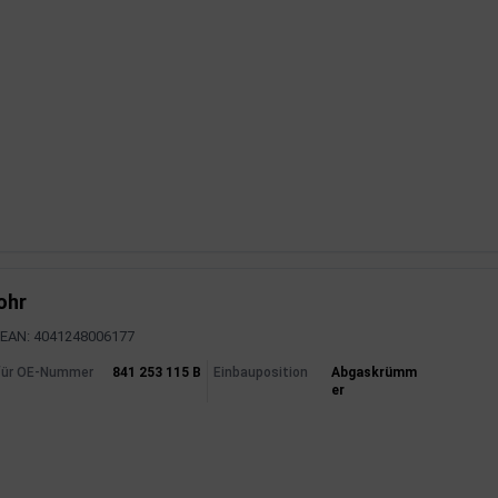
ohr
EAN: 4041248006177
mationen
für OE-Nummer
841 253 115 B
Einbauposition
Abgaskrümm
er