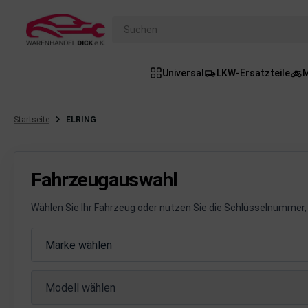
Suchen
Universal
LKW-Ersatzteile
M
gasanlage
hsantrieb
Startseite
ELRING
hsaufhängung/Radführung
hängerauf-/Anbauteile
Fahrzeugauswahl
hängevorrichtung
Wählen Sie Ihr Fahrzeug oder nutzen Sie die Schlüsselnummer, 
leuchtung/Signalanlage
Fahrzeugauswahl
Marke wählen
emsanlage
Modell wählen
emische Produkte