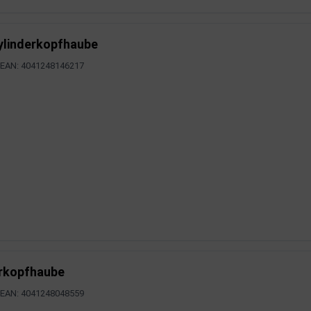
ylinderkopfhaube
EAN: 4041248146217
erkopfhaube
EAN: 4041248048559