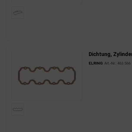
rkzeuge
behör
nd-/Glühanlage
Dichtung, Zylind
ELRING
Art.-Nr.: 463.566