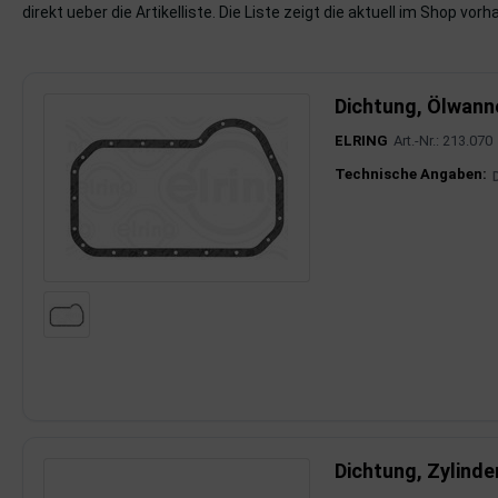
direkt ueber die Artikelliste. Die Liste zeigt die aktuell im Shop vor
imaanlage
mfortsysteme
Dichtung, Ölwann
ELRING
Art.-Nr.: 213.070
aftstoffaufbereitung
Produktinfor
Technische Angaben:
aftstoffförderanlage
pplung
hlung
dungssicherung
nkung
tor
Dichtung, Zylinde
rmteile/Verbrauchsmaterial