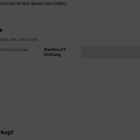
handenen Artikel dieses Herstellers.
e
EAN: 4041248103326
mationen
Dichtungsbauart
Weichstoff-
Dichtung
rkopf