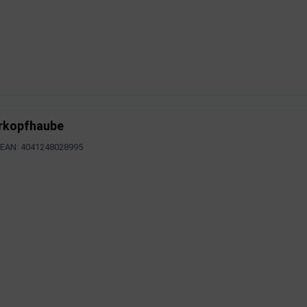
erkopfhaube
EAN: 4041248028995