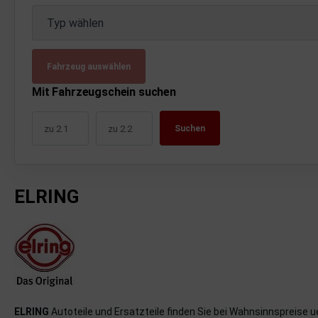
uckluftanlage
Typ wählen
ktrik
Fahrzeug auswählen
hrerhaus/Aufbauten
Mit Fahrzeugschein suchen
derung/ Dämpfung
Suchen
triebe
izung/Lüftung
ELRING
brid
formations-/Kommunikationssysteme
nenausstattung
strumente
ELRING
Autoteile und Ersatzteile finden Sie bei Wahnsinnspreise 
rosserie