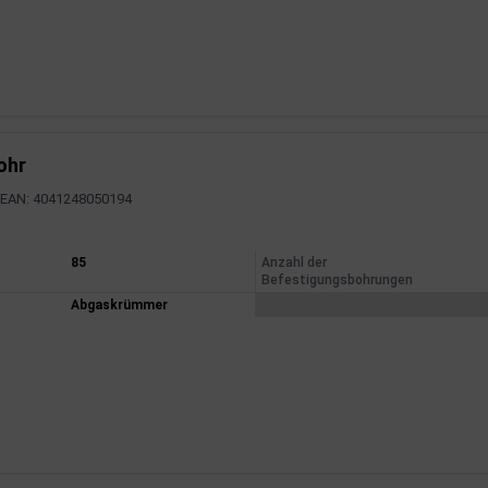
ohr
EAN: 4041248050194
mationen
85
Anzahl der
Befestigungsbohrungen
Abgaskrümmer