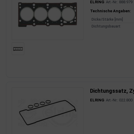
ELRING
Art.-Nr.: 888.979
dantrieb
Produktinfor
Technische Angaben:
Dicke/Stärke [mm]
ementrieb
Dichtungsbauart
der/Reifen
heibenreinigung
heinwerferreinigung
hließanlage
cherheitssysteme
Dichtungssatz, Z
ezialwerkzeuge
ELRING
Art.-Nr.: 022.800
ansportvorrichtung
rkstattausrüstung