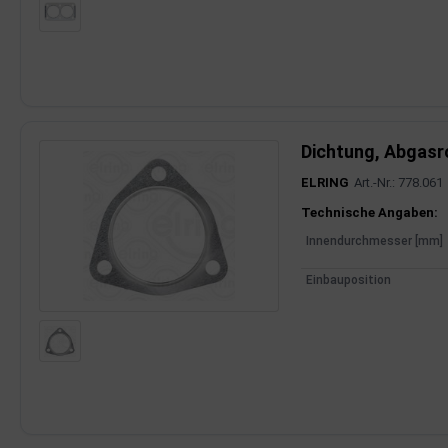
Dichtung, Abgasr
ELRING
Art.-Nr.: 778.061
Produktinfor
Technische Angaben:
Innendurchmesser [mm]
Einbauposition