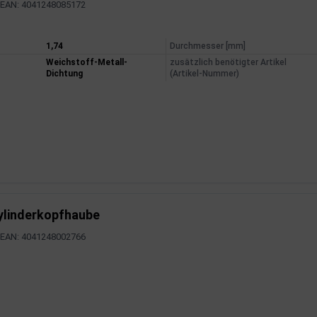
EAN: 4041248085172
mationen
1,74
Durchmesser [mm]
Weichstoff-Metall-
zusätzlich benötigter Artikel
Dichtung
(Artikel-Nummer)
ylinderkopfhaube
EAN: 4041248002766