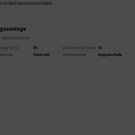
n Artikel dieses Herstellers.
bgasanlage
: 5902076324316
mationen
Länge [mm]
80
Durchmesser [mm]
70
Material
Edelstahl
Rohrverbinder
Doppelschelle