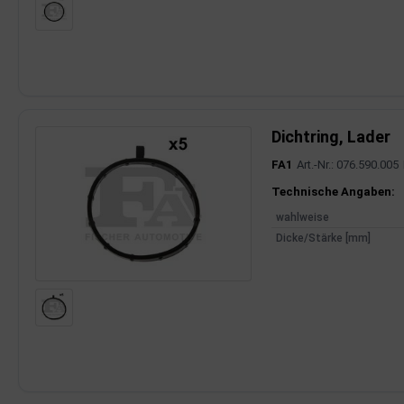
Dichtring, Lader
FA1
Art.-Nr.: 076.590.005
Produktinfor
Technische Angaben:
wahlweise
Dicke/Stärke [mm]