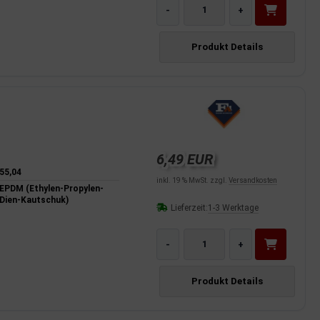
-
+
Produkt Details
6,49 EUR
55,04
inkl. 19 % MwSt. zzgl.
Versandkosten
EPDM (Ethylen-Propylen-
Dien-Kautschuk)
Lieferzeit:
1-3 Werktage
-
+
Produkt Details