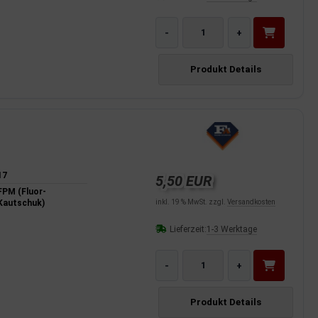
-
+
Produkt Details
17
5,50 EUR
FPM (Fluor-
Kautschuk)
inkl. 19 % MwSt. zzgl.
Versandkosten
Lieferzeit:
1-3 Werktage
-
+
Produkt Details