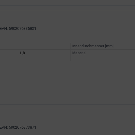
EAN: 5902076335831
mationen
Innendurchmesser [mm]
1,8
Material
EAN: 5902076373871