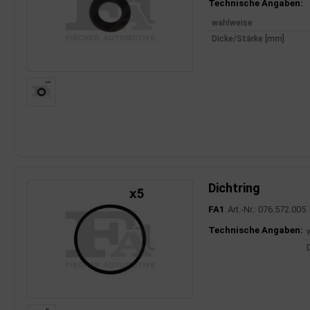
Produktinfor
Technische Angaben:
wahlweise
Dicke/Stärke [mm]
Dichtring
FA1
Art.-Nr.: 076.572.005
Produktinfor
Technische Angaben: