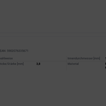
EAN: 5902076335671
mationen
wahlweise
Innendurchmesser [mm]
Dicke/Stärke [mm]
3,8
Material