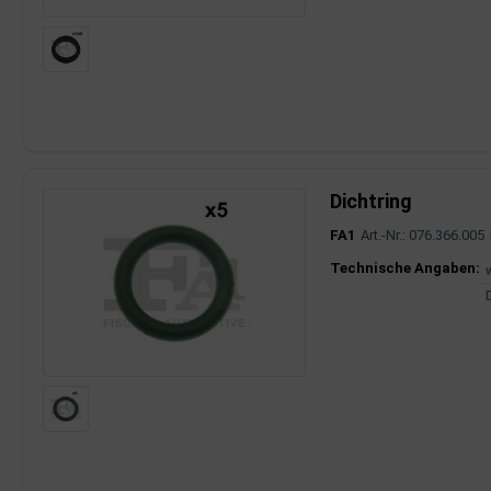
rkzeuge
behör
nd-/Glühanlage
Dichtring
FA1
Art.-Nr.: 076.366.005
Produktinfor
Technische Angaben: