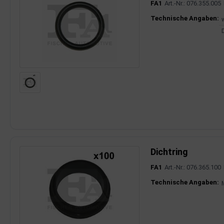
FA1
Art.-Nr.: 076.355.005
dantrieb
Produktinfor
Technische Angaben:
ementrieb
der/Reifen
heibenreinigung
heinwerferreinigung
hließanlage
cherheitssysteme
Dichtring
ezialwerkzeuge
FA1
Art.-Nr.: 076.365.100
Produktinfor
Technische Angaben:
ansportvorrichtung
rkstattausrüstung