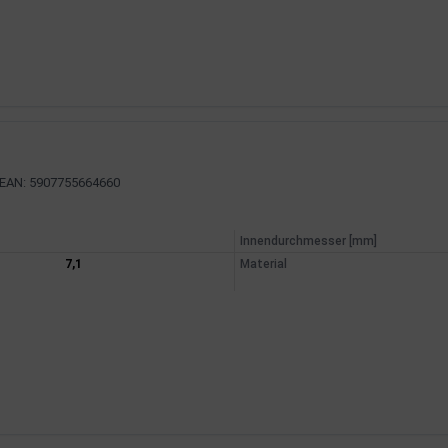
EAN: 5907755664660
mationen
Innendurchmesser [mm]
7,1
Material