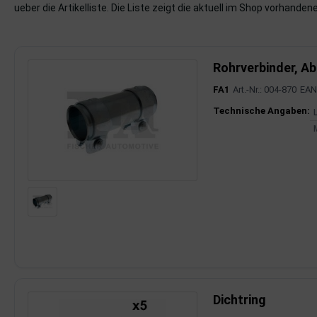
ueber die Artikelliste. Die Liste zeigt die aktuell im Shop vorhandene
imaanlage
mfortsysteme
Rohrverbinder, A
FA1
Art.-Nr.: 004-870
EAN
aftstoffaufbereitung
Produktinfor
Technische Angaben:
aftstoffförderanlage
pplung
hlung
dungssicherung
nkung
tor
Dichtring
rmteile/Verbrauchsmaterial