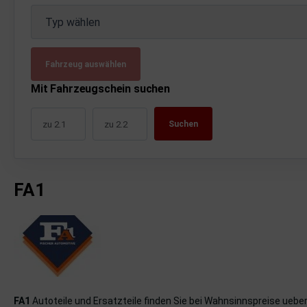
uckluftanlage
Typ wählen
ktrik
Fahrzeug auswählen
hrerhaus/Aufbauten
Mit Fahrzeugschein suchen
derung/ Dämpfung
Suchen
triebe
izung/Lüftung
FA1
brid
formations-/Kommunikationssysteme
nenausstattung
strumente
FA1
Autoteile und Ersatzteile finden Sie bei Wahnsinnspreise uebe
rosserie