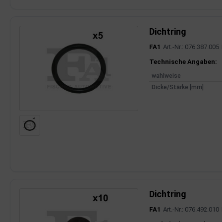
Dichtring
FA1
Art.-Nr.: 076.387.005
Produktinfor
Technische Angaben:
wahlweise
Dicke/Stärke [mm]
Dichtring
FA1
Art.-Nr.: 076.492.010