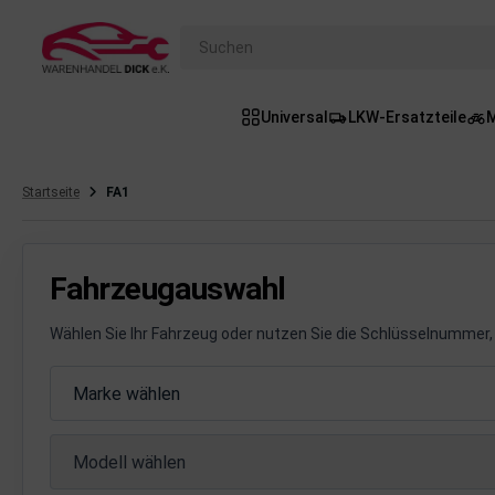
Suchen
Universal
LKW-Ersatzteile
M
gasanlage
hsantrieb
Startseite
FA1
hsaufhängung/Radführung
hängerauf-/Anbauteile
Fahrzeugauswahl
hängevorrichtung
Wählen Sie Ihr Fahrzeug oder nutzen Sie die Schlüsselnummer, 
leuchtung/Signalanlage
Fahrzeugauswahl
Marke wählen
emsanlage
Modell wählen
emische Produkte