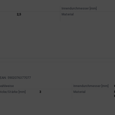
mationen
Innendurchmesser [mm]
2,5
Material
EAN: 5902076377077
mationen
wahlweise
Innendurchmesser [mm]
Dicke/Stärke [mm]
3
Material