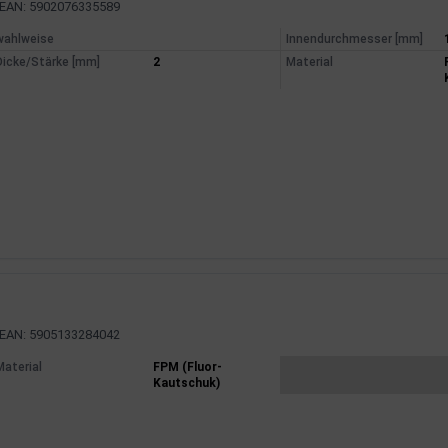
EAN: 5902076335589
mationen
wahlweise
Innendurchmesser [mm]
Dicke/Stärke [mm]
2
Material
EAN: 5905133284042
mationen
Material
FPM (Fluor-
Kautschuk)