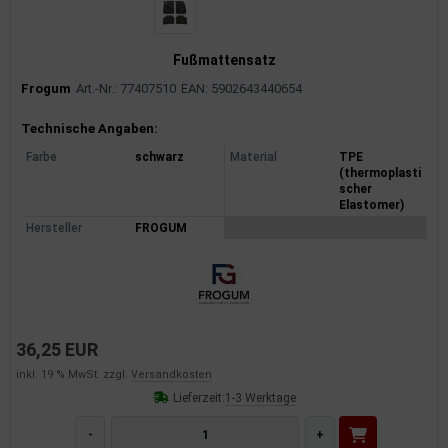
Fußmattensatz
Frogum
Art.-Nr.: 77407510
EAN: 5902643440654
Produktinformationen
Technische Angaben:
Farbe
schwarz
Material
TPE
(thermoplasti
scher
Elastomer)
Hersteller
FROGUM
36,25 EUR
inkl. 19 % MwSt. zzgl.
Versandkosten
Lieferzeit:
1-3 Werktage
-
+