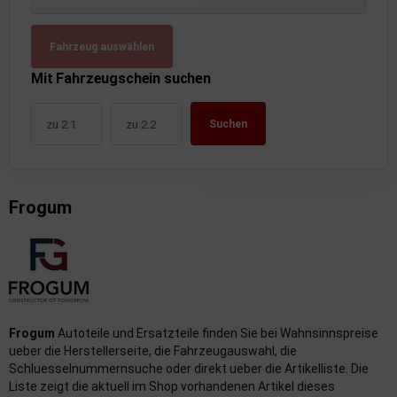
uckluftanlage
Fahrzeug auswählen
ktrik
Mit Fahrzeugschein suchen
hrerhaus/Aufbauten
Suchen
derung/ Dämpfung
triebe
Frogum
izung/Lüftung
brid
formations-/Kommunikationssysteme
nenausstattung
Frogum
Autoteile und Ersatzteile finden Sie bei Wahnsinnspreise
ueber die Herstellerseite, die Fahrzeugauswahl, die
strumente
Schluesselnummernsuche oder direkt ueber die Artikelliste. Die
Liste zeigt die aktuell im Shop vorhandenen Artikel dieses
rosserie