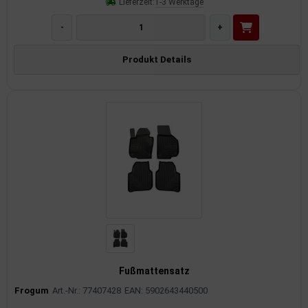
Lieferzeit:
1-3 Werktage
-
+
Produkt Details
Fußmattensatz
Frogum
Art.-Nr.: 77407428
EAN: 5902643440500