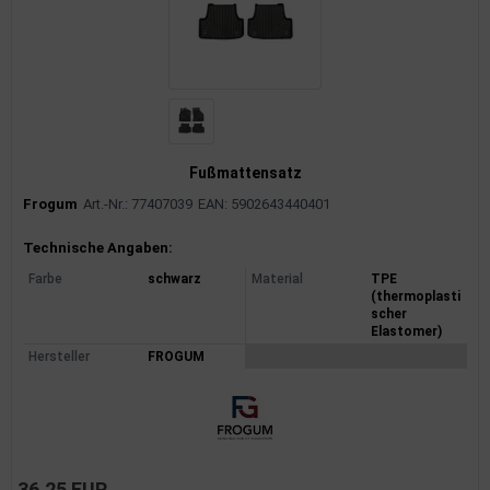
rkzeuge
behör
nd-/Glühanlage
Fußmattensatz
Frogum
Art.-Nr.: 77407039
EAN: 5902643440401
Produktinformationen
Technische Angaben:
Farbe
schwarz
Material
TPE
(thermoplasti
scher
Elastomer)
Hersteller
FROGUM
36,25 EUR