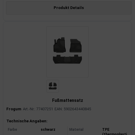
Produkt Details
Fußmattensatz
Frogum
Art.-Nr.: 77407251
EAN: 5902643440845
Produktinformationen
Technische Angaben:
Farbe
schwarz
Material
TPE
(thermoplasti