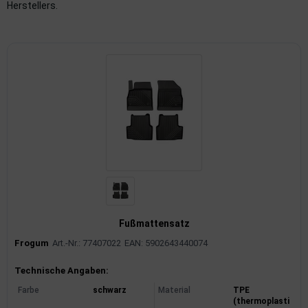
Herstellers.
imaanlage
mfortsysteme
aftstoffaufbereitung
aftstoffförderanlage
pplung
hlung
dungssicherung
Fußmattensatz
nkung
Frogum
Art.-Nr.: 77407022
EAN: 5902643440074
tor
Produktinformationen
Technische Angaben:
Farbe
schwarz
Material
TPE
rmteile/Verbrauchsmaterial
(thermoplasti