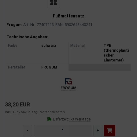
Fußmattensatz
Frogum
Art.-Nr.: 77407213
EAN: 5902643440241
Produktinformationen
Technische Angaben:
Farbe
schwarz
Material
TPE
(thermoplasti
scher
Elastomer)
Hersteller
FROGUM
38,20 EUR
inkl. 19 % MwSt. zzgl.
Versandkosten
Lieferzeit:
1-3 Werktage
-
+