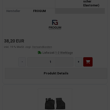
scher
Elastomer)
dantrieb
Hersteller
FROGUM
ementrieb
der/Reifen
heibenreinigung
38,20 EUR
inkl. 19 % MwSt. zzgl.
Versandkosten
heinwerferreinigung
Lieferzeit:
1-3 Werktage
hließanlage
-
+
cherheitssysteme
Produkt Details
ezialwerkzeuge
ansportvorrichtung
rkstattausrüstung