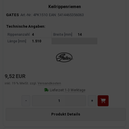
Keilrippenriemen
GATES
Art.-Nr.: 4PK1510
EAN: 5414465356063
Produktinformationen
Technische Angaben:
Rippenanzahl
4
Breite [mm]
14
Länge [mm]
1.510
9,52 EUR
inkl. 19 % MwSt. zzgl.
Versandkosten
Lieferzeit:
1-3 Werktage
-
+
Produkt Details