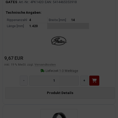
GATES
Art.-Nr.: 4PK1420
EAN: 5414465353918
Produktinformationen
Technische Angaben:
Rippenanzahl
4
Breite [mm]
14
Länge [mm]
1.420
9,67 EUR
inkl. 19 % MwSt. zzgl.
Versandkosten
Lieferzeit:
1-3 Werktage
-
+
Produkt Details