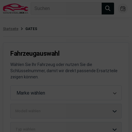
Suchen
Startseite
GATES
gasanlage
hsantrieb
Fahrzeugauswahl
hsaufhängung/Radführung
Wählen Sie Ihr Fahrzeug oder nutzen Sie die
Schlüsselnummer, damit wir direkt passende Ersatzteile
hängerauf-/Anbauteile
zeigen können.
hängevorrichtung
Fahrzeugauswahl
Marke wählen
leuchtung/Signalanlage
Modell wählen
emsanlage
emische Produkte
Typ wählen