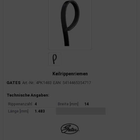
Keilrippenriemen
GATES
Art.-Nr.: 4PK1483
EAN: 5414465354717
Produktinformationen
Technische Angaben:
Rippenanzahl
4
Breite [mm]
14
Länge [mm]
1.483