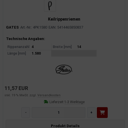
Keilrippenriemen
GATES
Art.-Nr.: 4PK1580
EAN: 5414465850837
Produktinformationen
Technische Angaben:
Rippenanzahl
4
Breite [mm]
14
Länge [mm]
1.580
11,57 EUR
inkl. 19 % MwSt. zzgl.
Versandkosten
Lieferzeit:
1-3 Werktage
-
+
Produkt Details