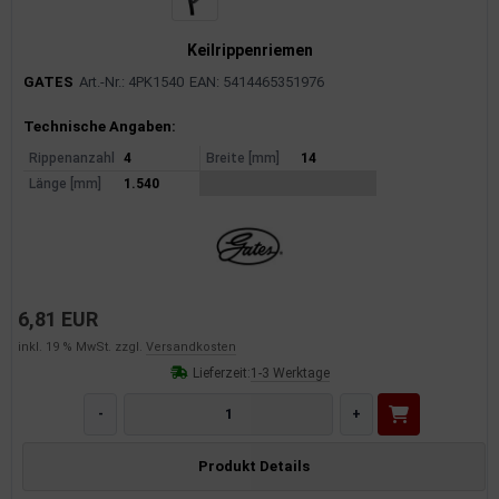
Keilrippenriemen
GATES
Art.-Nr.: 4PK1540
EAN: 5414465351976
Produktinformationen
Technische Angaben:
Rippenanzahl
4
Breite [mm]
14
Länge [mm]
1.540
6,81 EUR
inkl. 19 % MwSt. zzgl.
Versandkosten
Lieferzeit:
1-3 Werktage
-
+
Produkt Details