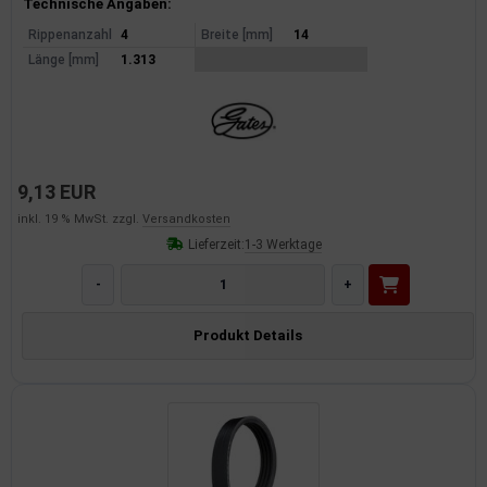
Produktinformationen
Technische Angaben:
Rippenanzahl
4
Breite [mm]
14
Länge [mm]
1.313
9,13 EUR
inkl. 19 % MwSt. zzgl.
Versandkosten
Lieferzeit:
1-3 Werktage
-
+
Produkt Details