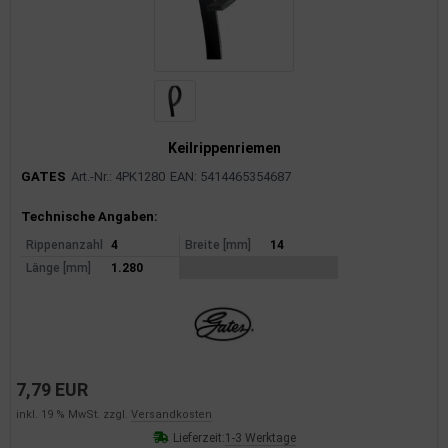
Keilrippenriemen
GATES
Art.-Nr.: 4PK1280
EAN: 5414465354687
Produktinformationen
Technische Angaben:
Rippenanzahl
4
Breite [mm]
14
Länge [mm]
1.280
7,79 EUR
inkl. 19 % MwSt. zzgl.
Versandkosten
Lieferzeit:
1-3 Werktage