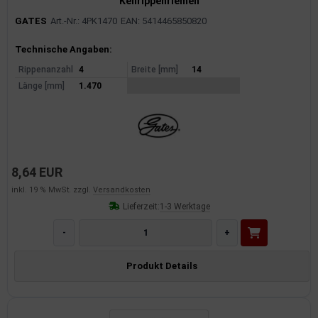
Keilrippenriemen
GATES
Art.-Nr.: 4PK1470
EAN: 5414465850820
Produktinformationen
Technische Angaben:
Rippenanzahl
4
Breite [mm]
14
Länge [mm]
1.470
8,64 EUR
inkl. 19 % MwSt. zzgl.
Versandkosten
Lieferzeit:
1-3 Werktage
-
+
Produkt Details