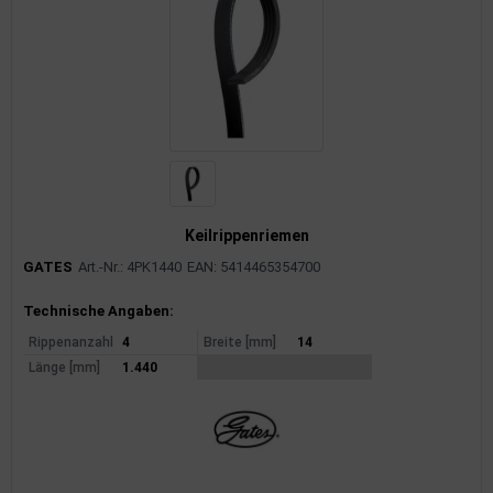
Keilrippenriemen
GATES
Art.-Nr.: 4PK1440
EAN: 5414465354700
Produktinformationen
Technische Angaben:
Rippenanzahl
4
Breite [mm]
14
Länge [mm]
1.440