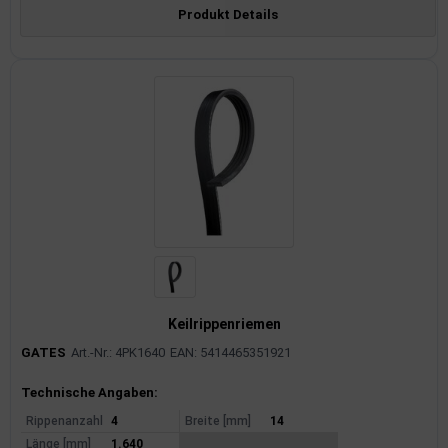
Produkt Details
Keilrippenriemen
GATES
Art.-Nr.: 4PK1640
EAN: 5414465351921
Produktinformationen
Technische Angaben:
Rippenanzahl
4
Breite [mm]
14
Länge [mm]
1.640