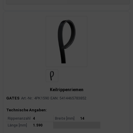
Keilrippenriemen
GATES
Art.-Nr.: 4PK1590
EAN: 5414465783852
Produktinformationen
Technische Angaben:
Rippenanzahl
4
Breite [mm]
14
Länge [mm]
1.590