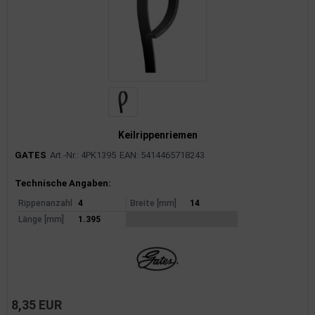
Keilrippenriemen
GATES
Art.-Nr.: 4PK1395
EAN: 5414465718243
Produktinformationen
Technische Angaben:
Rippenanzahl
4
Breite [mm]
14
Länge [mm]
1.395
8,35 EUR