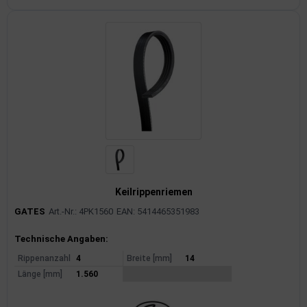
Keilrippenriemen
GATES
Art.-Nr.: 4PK1560
EAN: 5414465351983
Produktinformationen
Technische Angaben:
Rippenanzahl
4
Breite [mm]
14
Länge [mm]
1.560