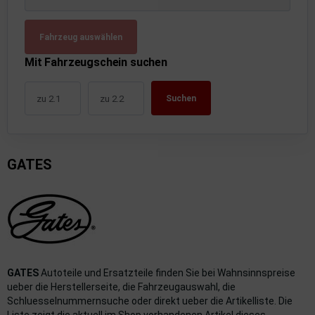
uckluftanlage
Fahrzeug auswählen
ktrik
Mit Fahrzeugschein suchen
hrerhaus/Aufbauten
Suchen
derung/ Dämpfung
triebe
GATES
izung/Lüftung
brid
formations-/Kommunikationssysteme
nenausstattung
GATES
Autoteile und Ersatzteile finden Sie bei Wahnsinnspreise
strumente
ueber die Herstellerseite, die Fahrzeugauswahl, die
Schluesselnummernsuche oder direkt ueber die Artikelliste. Die
rosserie