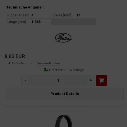
Produktinformationen
Technische Angaben:
Rippenanzahl
4
Breite [mm]
14
Länge [mm]
1.368
8,83 EUR
inkl. 19 % MwSt. zzgl.
Versandkosten
Lieferzeit:
1-3 Werktage
-
+
Produkt Details