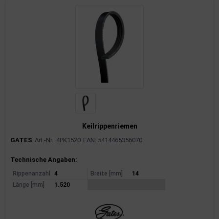
Keilrippenriemen
GATES
Art.-Nr.: 4PK1520
EAN: 5414465356070
Produktinformationen
Technische Angaben:
Rippenanzahl
4
Breite [mm]
14
Länge [mm]
1.520