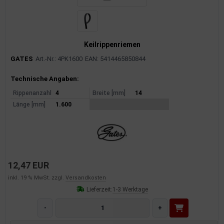
Keilrippenriemen
GATES
Art.-Nr.: 4PK1600
EAN: 5414465850844
Produktinformationen
Technische Angaben:
Rippenanzahl
4
Breite [mm]
14
Länge [mm]
1.600
12,47 EUR
inkl. 19 % MwSt. zzgl.
Versandkosten
Lieferzeit:
1-3 Werktage
-
+