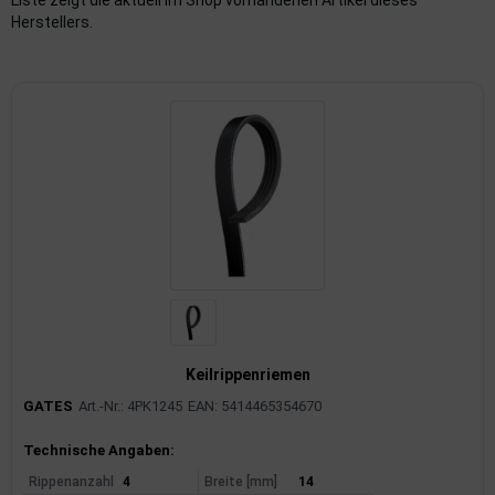
Liste zeigt die aktuell im Shop vorhandenen Artikel dieses
Herstellers.
imaanlage
mfortsysteme
aftstoffaufbereitung
aftstoffförderanlage
pplung
hlung
dungssicherung
Keilrippenriemen
nkung
GATES
Art.-Nr.: 4PK1245
EAN: 5414465354670
tor
Produktinformationen
Technische Angaben:
rmteile/Verbrauchsmaterial
Rippenanzahl
4
Breite [mm]
14