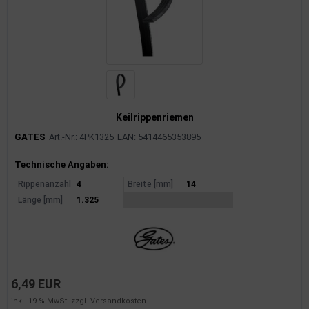
Keilrippenriemen
GATES
Art.-Nr.: 4PK1325
EAN: 5414465353895
Produktinformationen
Technische Angaben:
Rippenanzahl
4
Breite [mm]
14
Länge [mm]
1.325
6,49 EUR
inkl. 19 % MwSt. zzgl.
Versandkosten