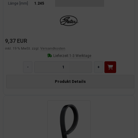
Länge [mm]
1.245
dantrieb
ementrieb
der/Reifen
9,37 EUR
heibenreinigung
inkl. 19 % MwSt. zzgl.
Versandkosten
Lieferzeit:
1-3 Werktage
heinwerferreinigung
-
+
hließanlage
Produkt Details
cherheitssysteme
ezialwerkzeuge
ansportvorrichtung
rkstattausrüstung