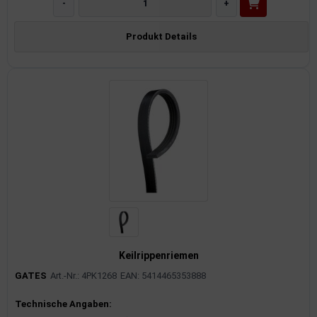
-
+
Produkt Details
Keilrippenriemen
GATES
Art.-Nr.: 4PK1268
EAN: 5414465353888
Produktinformationen
Technische Angaben: