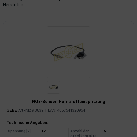
Herstellers.
imaanlage
mfortsysteme
aftstoffaufbereitung
aftstoffförderanlage
pplung
hlung
dungssicherung
NOx-Sensor, Harnstoffeinspritzung
nkung
GEBE
Art.-Nr.: 9 3839 1
EAN: 4057541320964
tor
Produktinformationen
Technische Angaben:
rmteile/Verbrauchsmaterial
Spannung [V]
12
Anzahl der
5
Steckkontakte