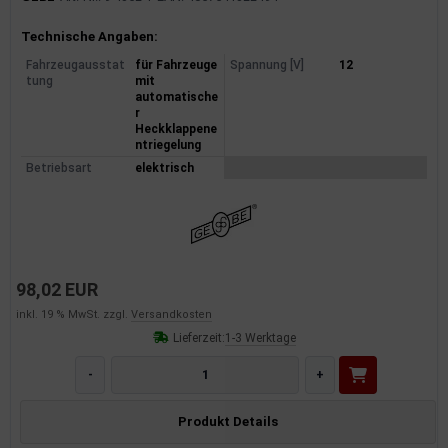
Produktinformationen
Technische Angaben:
Fahrzeugausstat
für Fahrzeuge
Spannung [V]
12
tung
mit
automatische
r
Heckklappene
ntriegelung
Betriebsart
elektrisch
98,02 EUR
inkl. 19 % MwSt. zzgl.
Versandkosten
Lieferzeit:
1-3 Werktage
-
+
Produkt Details