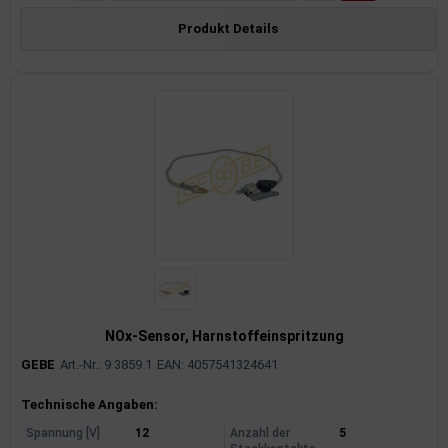
Produkt Details
NOx-Sensor, Harnstoffeinspritzung
GEBE
Art.-Nr.: 9 3859 1
EAN: 4057541324641
Produktinformationen
Technische Angaben:
Spannung [V]
12
Anzahl der
5