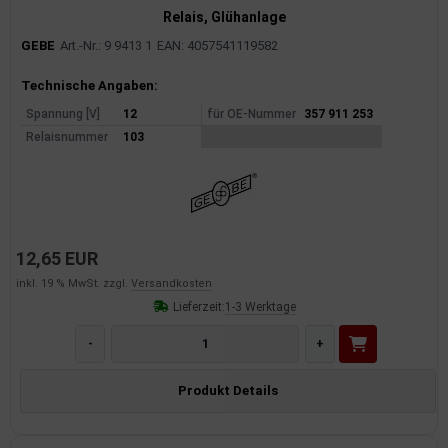
Relais, Glühanlage
GEBE
Art.-Nr.: 9 9413 1
EAN: 4057541119582
Produktinformationen
Technische Angaben:
Spannung [V]
12
für OE-Nummer
357 911 253
Relaisnummer
103
12,65 EUR
inkl. 19 % MwSt. zzgl.
Versandkosten
Lieferzeit:
1-3 Werktage
-
+
Produkt Details