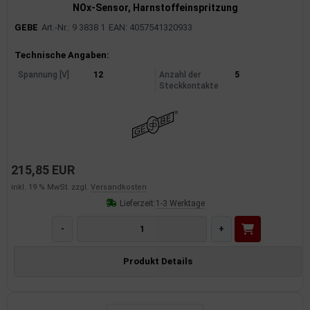
NOx-Sensor, Harnstoffeinspritzung
GEBE
Art.-Nr.: 9 3838 1
EAN: 4057541320933
Produktinformationen
Technische Angaben:
Spannung [V]
12
Anzahl der
5
Steckkontakte
215,85 EUR
inkl. 19 % MwSt. zzgl.
Versandkosten
Lieferzeit:
1-3 Werktage
-
+
Produkt Details