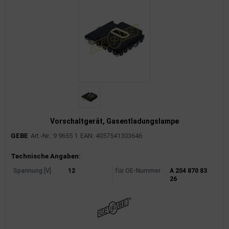
Vorschaltgerät, Gasentladungslampe
GEBE
Art.-Nr.: 9 9655 1
EAN: 4057541303646
Produktinformationen
Technische Angaben:
Spannung [V]
12
für OE-Nummer
A 204 870 83
26