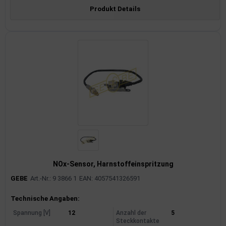
Produkt Details
NOx-Sensor, Harnstoffeinspritzung
GEBE
Art.-Nr.: 9 3866 1
EAN: 4057541326591
Produktinformationen
Technische Angaben:
Spannung [V]
12
Anzahl der
5
Steckkontakte