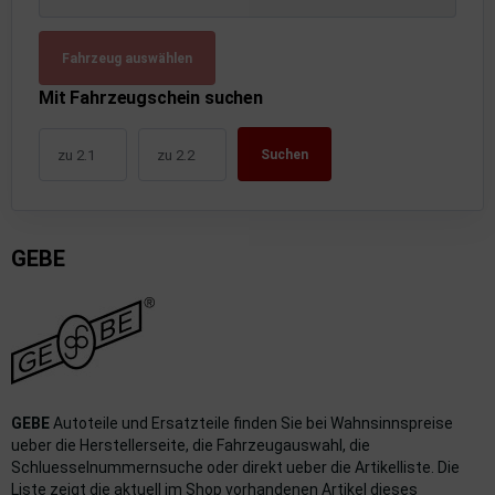
uckluftanlage
Fahrzeug auswählen
ktrik
Mit Fahrzeugschein suchen
hrerhaus/Aufbauten
Suchen
derung/ Dämpfung
triebe
GEBE
izung/Lüftung
brid
formations-/Kommunikationssysteme
nenausstattung
GEBE
Autoteile und Ersatzteile finden Sie bei Wahnsinnspreise
ueber die Herstellerseite, die Fahrzeugauswahl, die
strumente
Schluesselnummernsuche oder direkt ueber die Artikelliste. Die
Liste zeigt die aktuell im Shop vorhandenen Artikel dieses
rosserie