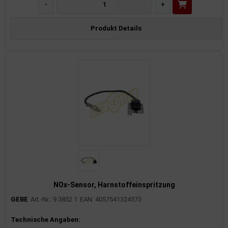
-
+
Produkt Details
NOx-Sensor, Harnstoffeinspritzung
GEBE
Art.-Nr.: 9 3852 1
EAN: 4057541324573
Produktinformationen
Technische Angaben: