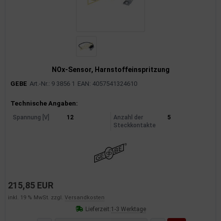
NOx-Sensor, Harnstoffeinspritzung
GEBE
Art.-Nr.: 9 3856 1
EAN: 4057541324610
Produktinformationen
Technische Angaben:
Spannung [V]
12
Anzahl der
5
Steckkontakte
215,85 EUR
inkl. 19 % MwSt. zzgl.
Versandkosten
Lieferzeit:
1-3 Werktage