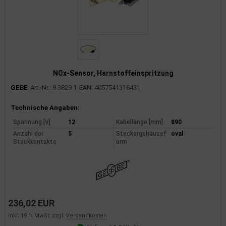
NOx-Sensor, Harnstoffeinspritzung
GEBE
Art.-Nr.: 9 3829 1
EAN: 4057541316431
Produktinformationen
Technische Angaben:
Spannung [V]
12
Kabellänge [mm]
890
Anzahl der
5
Steckergehäusef
oval
Steckkontakte
orm
236,02 EUR
inkl. 19 % MwSt. zzgl.
Versandkosten