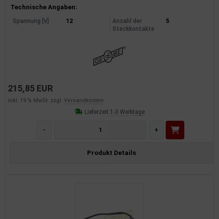
Produktinformationen
Technische Angaben:
Spannung [V]
12
Anzahl der
5
Steckkontakte
215,85 EUR
inkl. 19 % MwSt. zzgl.
Versandkosten
Lieferzeit:
1-3 Werktage
-
+
Produkt Details