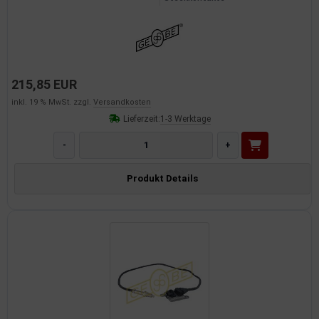
dantrieb
ementrieb
der/Reifen
215,85 EUR
inkl. 19 % MwSt. zzgl.
Versandkosten
heibenreinigung
Lieferzeit:
1-3 Werktage
heinwerferreinigung
-
+
hließanlage
Produkt Details
cherheitssysteme
ezialwerkzeuge
ansportvorrichtung
rkstattausrüstung