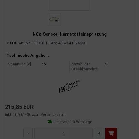
rkzeuge
behör
nd-/Glühanlage
NOx-Sensor, Harnstoffeinspritzung
GEBE
Art.-Nr.: 9 3860 1
EAN: 4057541324658
Produktinformationen
Technische Angaben:
Spannung [V]
12
Anzahl der
5
Steckkontakte
215,85 EUR
inkl. 19 % MwSt. zzgl.
Versandkosten
Lieferzeit:
1-3 Werktage
-
+