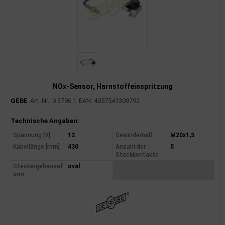
NOx-Sensor, Harnstoffeinspritzung
GEBE
Art.-Nr.: 9 3796 1
EAN: 4057541309792
Produktinformationen
Technische Angaben:
Spannung [V]
12
Gewindemaß
M20x1,5
Kabellänge [mm]
430
Anzahl der
5
Steckkontakte
Steckergehäusef
oval
orm