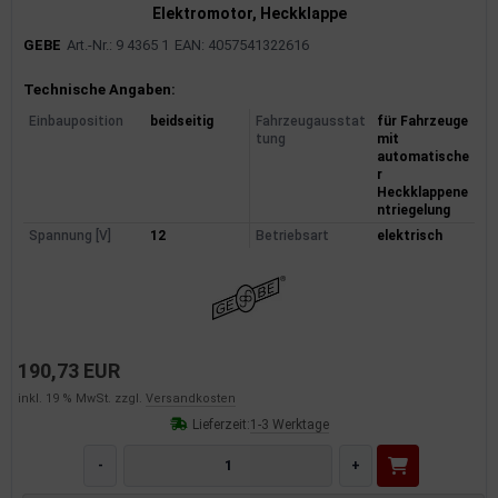
Elektromotor, Heckklappe
GEBE
Art.-Nr.: 9 4365 1
EAN: 4057541322616
Produktinformationen
Technische Angaben:
Einbauposition
beidseitig
Fahrzeugausstat
für Fahrzeuge
tung
mit
automatische
r
Heckklappene
ntriegelung
Spannung [V]
12
Betriebsart
elektrisch
190,73 EUR
inkl. 19 % MwSt. zzgl.
Versandkosten
Lieferzeit:
1-3 Werktage
-
+