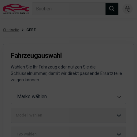
Suchen
Startseite
GEBE
gasanlage
hsantrieb
Fahrzeugauswahl
hsaufhängung/Radführung
Wählen Sie Ihr Fahrzeug oder nutzen Sie die
Schlüsselnummer, damit wir direkt passende Ersatzteile
hängerauf-/Anbauteile
zeigen können.
hängevorrichtung
Fahrzeugauswahl
Marke wählen
leuchtung/Signalanlage
Modell wählen
emsanlage
emische Produkte
Typ wählen