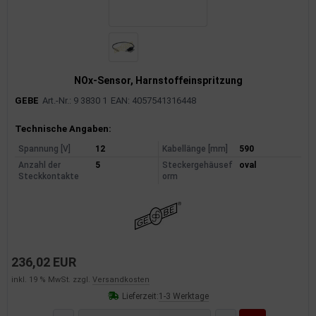
NOx-Sensor, Harnstoffeinspritzung
GEBE
Art.-Nr.: 9 3830 1
EAN: 4057541316448
Produktinformationen
Technische Angaben:
Spannung [V]
12
Kabellänge [mm]
590
Anzahl der
5
Steckergehäusef
oval
Steckkontakte
orm
236,02 EUR
inkl. 19 % MwSt. zzgl.
Versandkosten
Lieferzeit:
1-3 Werktage