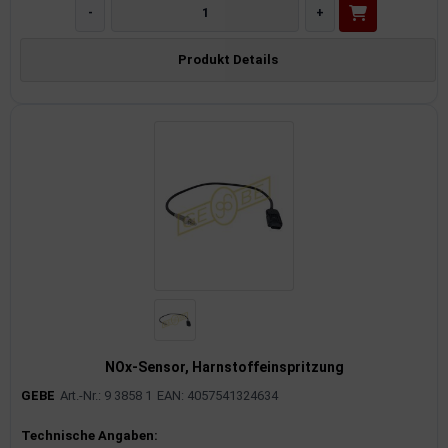
-
+
Produkt Details
NOx-Sensor, Harnstoffeinspritzung
GEBE
Art.-Nr.: 9 3858 1
EAN: 4057541324634
Produktinformationen
Technische Angaben: