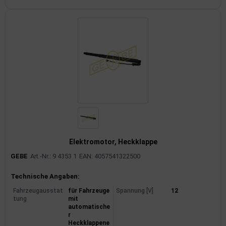
Elektromotor, Heckklappe
GEBE
Art.-Nr.: 9 4353 1
EAN: 4057541322500
Produktinformationen
Technische Angaben:
Fahrzeugausstat
für Fahrzeuge
Spannung [V]
12
tung
mit
automatische
r
Heckklappene