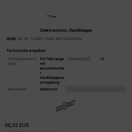
Elektromotor, Heckklappe
GEBE
Art.-Nr.: 9 4348 1
EAN: 4057541322456
Produktinformationen
Technische Angaben:
Fahrzeugausstat
für Fahrzeuge
Spannung [V]
12
tung
mit
automatische
r
Heckklappene
ntriegelung
Betriebsart
elektrisch
98,02 EUR