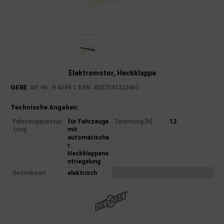
Elektromotor, Heckklappe
GEBE
Art.-Nr.: 9 4349 1
EAN: 4057541322463
Produktinformationen
Technische Angaben:
Fahrzeugausstat
für Fahrzeuge
Spannung [V]
12
tung
mit
automatische
r
Heckklappene
ntriegelung
Betriebsart
elektrisch