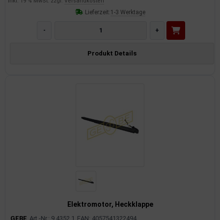
inkl. 19 % MwSt. zzgl.
Versandkosten
Lieferzeit:
1-3 Werktage
-
+
Produkt Details
Elektromotor, Heckklappe
GEBE
Art.-Nr.: 9 4352 1
EAN: 4057541322494