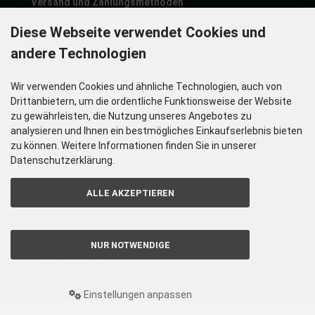
Versand und Zahlungsmethoden
Diese Webseite verwendet Cookies und
andere Technologien
Wir verwenden Cookies und ähnliche Technologien, auch von
Drittanbietern, um die ordentliche Funktionsweise der Website
zu gewährleisten, die Nutzung unseres Angebotes zu
Die hier angezeigten Daten insbesondere die gesamte Datenbank dürfen nicht
analysieren und Ihnen ein bestmögliches Einkaufserlebnis bieten
kopiert werden. Es ist zu unterlassen, die Daten oder die gesamte Datenbank
zu können. Weitere Informationen finden Sie in unserer
ohne vorherige Zustimmung TecDoc´s zu vervielfältigen, zu verbreiten
Datenschutzerklärung.
und/oder diese Handlungen durch Dritte ausführen zu lassen. Ein
Zuwiderhandeln stellt eine Urheberrechtsverletzung dar und wird verfolgt.
ALLE AKZEPTIEREN
Alle Preise inkl. gesetzl. MwSt. zzgl.
Versandkosten
. Die durchgestrichenen
NUR NOTWENDIGE
Preise entsprechen dem bisherigen Preis bei Warenhandel Dick.
Warenhandel Dick © 2026
Einstellungen anpassen