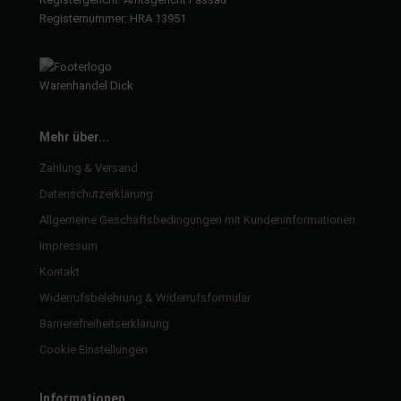
rkzeuge
Registernummer: HRA 13951
behör
nd-/Glühanlage
Mehr über...
Zahlung & Versand
Datenschutzerklärung
Allgemeine Geschäftsbedingungen mit Kundeninformationen
Impressum
Kontakt
Widerrufsbelehrung & Widerrufsformular
Barrierefreiheitserklärung
Cookie Einstellungen
Informationen