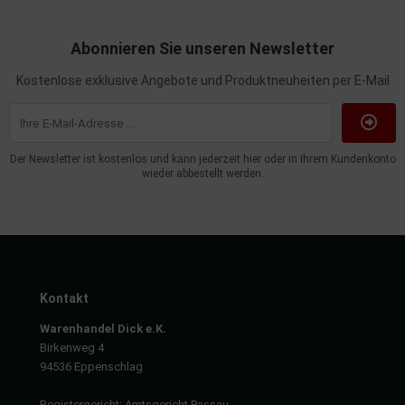
dantrieb
Abonnieren Sie unseren Newsletter
ementrieb
Kostenlose exklusive Angebote und Produktneuheiten per E-Mail
der/Reifen
heibenreinigung
Der Newsletter ist kostenlos und kann jederzeit hier oder in Ihrem Kundenkonto
wieder abbestellt werden.
heinwerferreinigung
hließanlage
cherheitssysteme
ezialwerkzeuge
Kontakt
Warenhandel Dick e.K.
ansportvorrichtung
Birkenweg 4
94536 Eppenschlag
rkstattausrüstung
Registergericht: Amtsgericht Passau