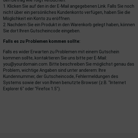
den Betrag wie folgt verbuchen:
1. Klicken Sie auf den in der E-Mail angegebenen Link. Falls Sie noch
nicht über ein persönliches Kundenkonto verfügen, haben Sie die
imaanlage
Möglichkeit ein Konto zu eröffnen.
2. Nachdem Sie ein Produkt in den Warenkorb gelegt haben, können
mfortsysteme
Sie dort Ihren Gutscheincode eingeben.
aftstoffaufbereitung
Falls es zu Problemen kommen sollte:
Falls es wider Erwarten zu Problemen mit einem Gutschein
aftstoffförderanlage
kommen sollte, kontaktieren Sie uns bitte per E-Mail:
you@yourdomain.com. Bitte beschreiben Sie möglichst genau das
pplung
Problem, wichtige Angaben sind unter anderem: Ihre
Kundennummer, der Gutscheincode, Fehlermeldungen des
hlung
Systems sowie der von Ihnen benutzte Browser (z.B. "Internet
Explorer 6" oder "Firefox 1.5").
dungssicherung
nkung
tor
rmteile/Verbrauchsmaterial