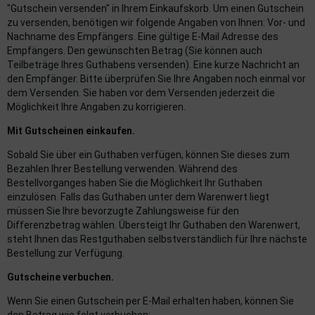
"Gutschein versenden" in Ihrem Einkaufskorb. Um einen Gutschein
uckluftanlage
zu versenden, benötigen wir folgende Angaben von Ihnen: Vor- und
Nachname des Empfängers. Eine gültige E-Mail Adresse des
ktrik
Empfängers. Den gewünschten Betrag (Sie können auch
Teilbeträge Ihres Guthabens versenden). Eine kurze Nachricht an
hrerhaus/Aufbauten
den Empfänger. Bitte überprüfen Sie Ihre Angaben noch einmal vor
dem Versenden. Sie haben vor dem Versenden jederzeit die
derung/ Dämpfung
Möglichkeit Ihre Angaben zu korrigieren.
Mit Gutscheinen einkaufen.
triebe
Sobald Sie über ein Guthaben verfügen, können Sie dieses zum
izung/Lüftung
Bezahlen Ihrer Bestellung verwenden. Während des
Bestellvorganges haben Sie die Möglichkeit Ihr Guthaben
brid
einzulösen. Falls das Guthaben unter dem Warenwert liegt
müssen Sie Ihre bevorzugte Zahlungsweise für den
formations-/Kommunikationssysteme
Differenzbetrag wählen. Übersteigt Ihr Guthaben den Warenwert,
steht Ihnen das Restguthaben selbstverständlich für Ihre nächste
Bestellung zur Verfügung.
nenausstattung
Gutscheine verbuchen.
strumente
Wenn Sie einen Gutschein per E-Mail erhalten haben, können Sie
rosserie