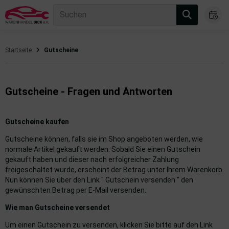
Suchen
Startseite
Gutscheine
gasanlage
hsantrieb
Gutscheine - Fragen und Antworten
hsaufhängung/Radführung
Gutscheine kaufen
hängerauf-/Anbauteile
Gutscheine können, falls sie im Shop angeboten werden, wie
normale Artikel gekauft werden. Sobald Sie einen Gutschein
hängevorrichtung
gekauft haben und dieser nach erfolgreicher Zahlung
freigeschaltet wurde, erscheint der Betrag unter Ihrem Warenkorb.
leuchtung/Signalanlage
Nun können Sie über den Link " Gutschein versenden " den
gewünschten Betrag per E-Mail versenden.
emsanlage
Wie man Gutscheine versendet
emische Produkte
Um einen Gutschein zu versenden, klicken Sie bitte auf den Link