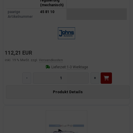
regulierung
(mechanisch)
paarige
45 81 10
Artikelnummer
112,21 EUR
inkl. 19 % MwSt. zzgl.
Versandkosten
Lieferzeit:
1-3 Werktage
-
+
Produkt Details