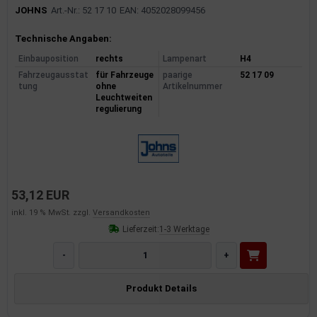
JOHNS
Art.-Nr.: 52 17 10
EAN: 4052028099456
Produktinformationen
Technische Angaben:
Einbauposition
rechts
Lampenart
H4
Fahrzeugausstat
für Fahrzeuge
paarige
52 17 09
tung
ohne
Artikelnummer
Leuchtweiten
regulierung
53,12 EUR
inkl. 19 % MwSt. zzgl.
Versandkosten
Lieferzeit:
1-3 Werktage
-
+
Produkt Details