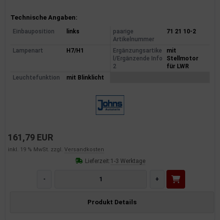
Produktinformationen
Technische Angaben:
Einbauposition
links
paarige
71 21 10-2
Artikelnummer
Lampenart
H7/H1
Ergänzungsartike
mit
l/Ergänzende Info
Stellmotor
2
für LWR
Leuchtefunktion
mit Blinklicht
161,79 EUR
inkl. 19 % MwSt. zzgl.
Versandkosten
Lieferzeit:
1-3 Werktage
-
+
Produkt Details