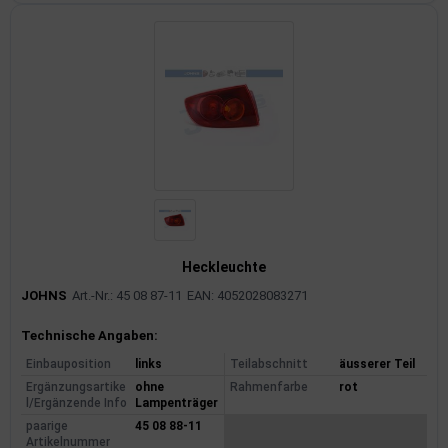
Heckleuchte
JOHNS
Art.-Nr.: 45 08 87-11
EAN: 4052028083271
Produktinformationen
Technische Angaben:
Einbauposition
links
Teilabschnitt
äusserer Teil
Ergänzungsartike
ohne
Rahmenfarbe
rot
l/Ergänzende Info
Lampenträger
paarige
45 08 88-11
Artikelnummer