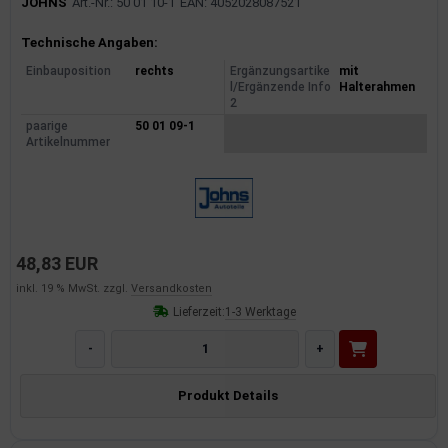
JOHNS
Art.-Nr.: 50 01 10-1
EAN: 4052028087521
Produktinformationen
Technische Angaben:
Einbauposition
rechts
Ergänzungsartike
mit
l/Ergänzende Info
Halterahmen
2
paarige
50 01 09-1
Artikelnummer
48,83 EUR
inkl. 19 % MwSt. zzgl.
Versandkosten
Lieferzeit:
1-3 Werktage
-
+
Produkt Details