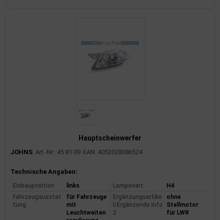
Hauptscheinwerfer
JOHNS
Art.-Nr.: 45 81 09
EAN: 4052028086524
Produktinformationen
Technische Angaben:
Einbauposition
links
Lampenart
H4
Fahrzeugausstat
für Fahrzeuge
Ergänzungsartike
ohne
tung
mit
l/Ergänzende Info
Stellmotor
Leuchtweiten
2
für LWR