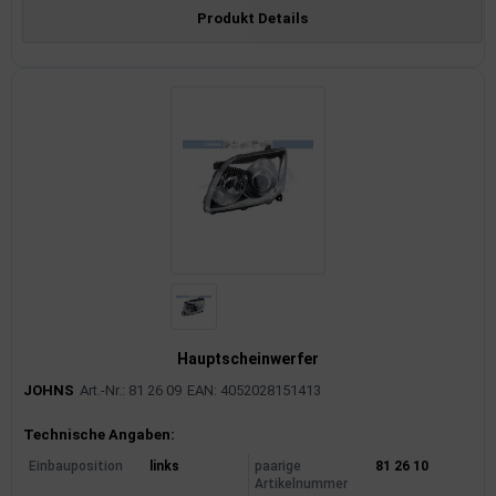
Produkt Details
Hauptscheinwerfer
JOHNS
Art.-Nr.: 81 26 09
EAN: 4052028151413
Produktinformationen
Technische Angaben:
Einbauposition
links
paarige
81 26 10
Artikelnummer