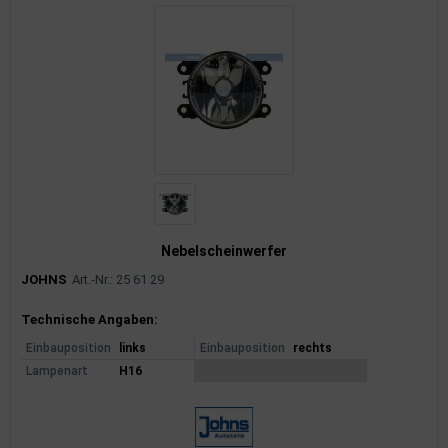
Nebelscheinwerfer
JOHNS
Art.-Nr.: 25 61 29
Produktinformationen
Technische Angaben:
Einbauposition
links
Einbauposition
rechts
Lampenart
H16