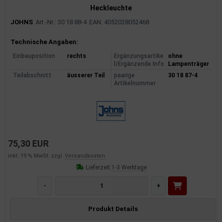
Heckleuchte
JOHNS
Art.-Nr.: 30 18 88-4
EAN: 4052028052468
Produktinformationen
Technische Angaben:
Einbauposition
rechts
Ergänzungsartike
ohne
l/Ergänzende Info
Lampenträger
Teilabschnitt
äusserer Teil
paarige
30 18 87-4
Artikelnummer
75,30 EUR
inkl. 19 % MwSt. zzgl.
Versandkosten
Lieferzeit:
1-3 Werktage
-
+
Produkt Details