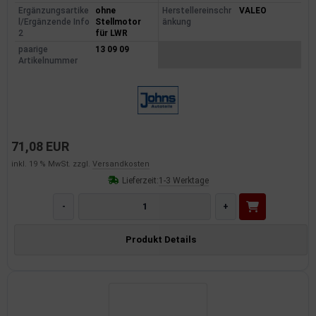
Ergänzungsartike
ohne
Herstellereinschr
VALEO
dantrieb
l/Ergänzende Info
Stellmotor
änkung
2
für LWR
ementrieb
paarige
13 09 09
Artikelnummer
der/Reifen
heibenreinigung
heinwerferreinigung
71,08 EUR
inkl. 19 % MwSt. zzgl.
Versandkosten
hließanlage
Lieferzeit:
1-3 Werktage
cherheitssysteme
-
+
ezialwerkzeuge
Produkt Details
ansportvorrichtung
rkstattausrüstung