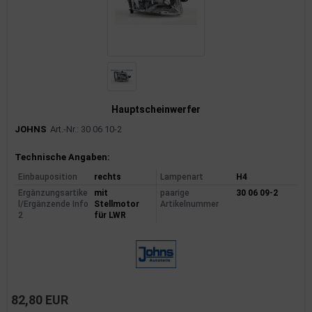
Hauptscheinwerfer
JOHNS
Art.-Nr.: 30 06 10-2
Produktinformationen
Technische Angaben:
Einbauposition
rechts
Lampenart
H4
Ergänzungsartike
mit
paarige
30 06 09-2
l/Ergänzende Info
Stellmotor
Artikelnummer
2
für LWR
82,80 EUR