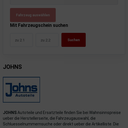
uckluftanlage
Fahrzeug auswählen
ktrik
Mit Fahrzeugschein suchen
hrerhaus/Aufbauten
Suchen
derung/ Dämpfung
triebe
JOHNS
izung/Lüftung
brid
formations-/Kommunikationssysteme
nenausstattung
JOHNS
Autoteile und Ersatzteile finden Sie bei Wahnsinnspreise
strumente
ueber die Herstellerseite, die Fahrzeugauswahl, die
Schluesselnummernsuche oder direkt ueber die Artikelliste. Die
rosserie