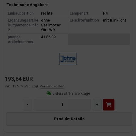
Produktinformationen
Technische Angaben:
Einbauposition
rechts
Lampenart
H4
Ergänzungsartike
ohne
Leuchtefunktion
mit Blinklicht
l/Ergänzende Info
Stellmotor
2
für LWR
paarige
41 86 09
Artikelnummer
193,64 EUR
inkl. 19 % MwSt. zzgl.
Versandkosten
Lieferzeit:
1-3 Werktage
-
+
Produkt Details