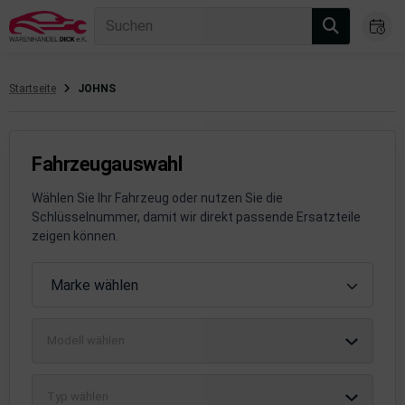
Suchen
Startseite
JOHNS
gasanlage
hsantrieb
Fahrzeugauswahl
hsaufhängung/Radführung
Wählen Sie Ihr Fahrzeug oder nutzen Sie die
Schlüsselnummer, damit wir direkt passende Ersatzteile
hängerauf-/Anbauteile
zeigen können.
hängevorrichtung
Fahrzeugauswahl
Marke wählen
leuchtung/Signalanlage
Modell wählen
emsanlage
emische Produkte
Typ wählen