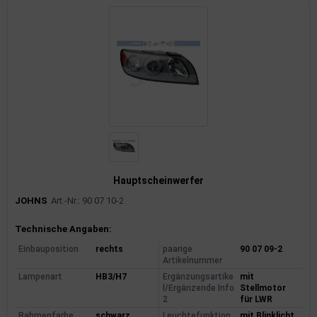
Hauptscheinwerfer
JOHNS
Art.-Nr.: 90 07 10-2
Produktinformationen
Technische Angaben:
Einbauposition
rechts
paarige
90 07 09-2
Artikelnummer
Lampenart
HB3/H7
Ergänzungsartike
mit
l/Ergänzende Info
Stellmotor
2
für LWR
Rahmenfarbe
schwarz
Leuchtefunktion
mit Blinklicht