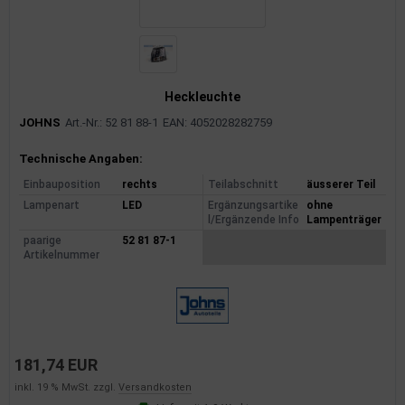
Heckleuchte
JOHNS
Art.-Nr.: 52 81 88-1
EAN: 4052028282759
Produktinformationen
Technische Angaben:
Einbauposition
rechts
Teilabschnitt
äusserer Teil
Lampenart
LED
Ergänzungsartike
ohne
l/Ergänzende Info
Lampenträger
paarige
52 81 87-1
Artikelnummer
181,74 EUR
inkl. 19 % MwSt. zzgl.
Versandkosten