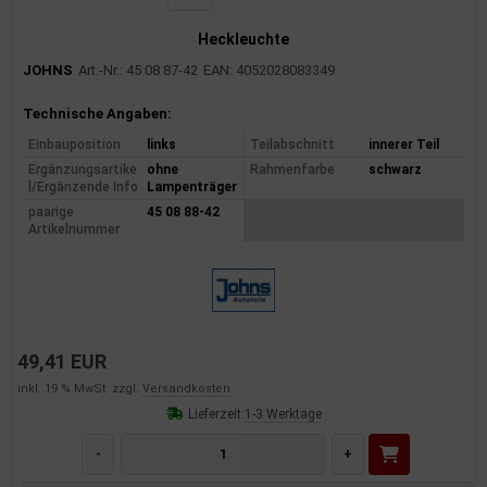
Heckleuchte
JOHNS
Art.-Nr.: 45 08 87-42
EAN: 4052028083349
Produktinformationen
Technische Angaben:
Einbauposition
links
Teilabschnitt
innerer Teil
Ergänzungsartike
ohne
Rahmenfarbe
schwarz
l/Ergänzende Info
Lampenträger
paarige
45 08 88-42
Artikelnummer
49,41 EUR
inkl. 19 % MwSt. zzgl.
Versandkosten
Lieferzeit:
1-3 Werktage
-
+