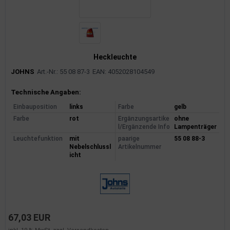
Heckleuchte
JOHNS
Art.-Nr.: 55 08 87-3
EAN: 4052028104549
Produktinformationen
Technische Angaben:
Einbauposition
links
Farbe
gelb
Farbe
rot
Ergänzungsartike
ohne
l/Ergänzende Info
Lampenträger
Leuchtefunktion
mit
paarige
55 08 88-3
Nebelschlussl
Artikelnummer
icht
67,03 EUR