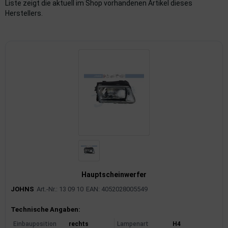
Liste zeigt die aktuell im Shop vorhandenen Artikel dieses
Herstellers.
imaanlage
mfortsysteme
aftstoffaufbereitung
aftstoffförderanlage
pplung
hlung
dungssicherung
nkung
Hauptscheinwerfer
JOHNS
Art.-Nr.: 13 09 10
EAN: 4052028005549
tor
Produktinformationen
Technische Angaben:
rmteile/Verbrauchsmaterial
Einbauposition
rechts
Lampenart
H4