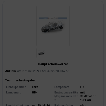
Hauptscheinwerfer
JOHNS
Art.-Nr.: 45 82 09
EAN: 4052028086777
Produktinformationen
Technische Angaben:
Einbauposition
links
Lampenart
H7
Lampenart
HB4
Ergänzungsartike
mit
l/Ergänzende Info
Stellmotor
2
für LWR
Leuchtefunktion
mit Blinklicht
Rahmenfarbe
chrom