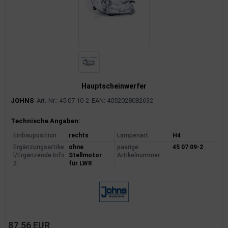
Hauptscheinwerfer
JOHNS
Art.-Nr.: 45 07 10-2
EAN: 4052028082632
Produktinformationen
Technische Angaben:
Einbauposition
rechts
Lampenart
H4
Ergänzungsartike
ohne
paarige
45 07 09-2
l/Ergänzende Info
Stellmotor
Artikelnummer
2
für LWR
87,56 EUR