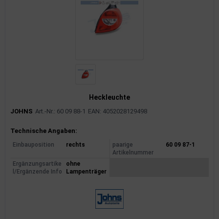
rkzeuge
behör
nd-/Glühanlage
Heckleuchte
JOHNS
Art.-Nr.: 60 09 88-1
EAN: 4052028129498
Produktinformationen
Technische Angaben:
Einbauposition
rechts
paarige
60 09 87-1
Artikelnummer
Ergänzungsartike
ohne
l/Ergänzende Info
Lampenträger