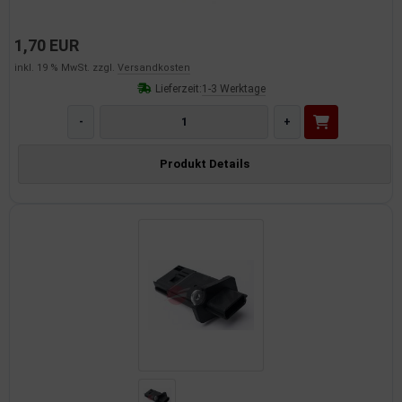
dantrieb
1,70 EUR
ementrieb
inkl. 19 % MwSt. zzgl.
Versandkosten
Lieferzeit:
1-3 Werktage
der/Reifen
-
+
heibenreinigung
Produkt Details
heinwerferreinigung
hließanlage
cherheitssysteme
ezialwerkzeuge
ansportvorrichtung
rkstattausrüstung