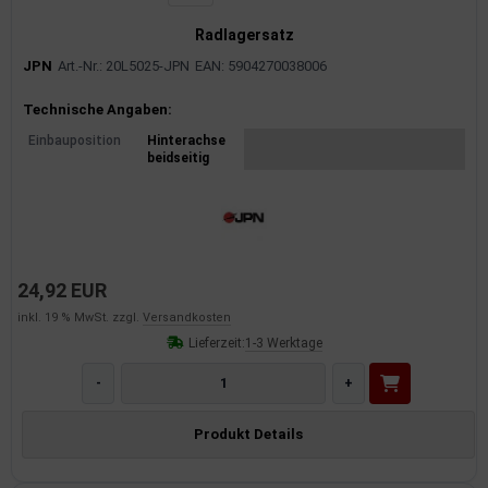
Radlagersatz
JPN
Art.-Nr.: 20L5025-JPN
EAN: 5904270038006
Produktinformationen
Technische Angaben:
Einbauposition
Hinterachse
beidseitig
24,92 EUR
inkl. 19 % MwSt. zzgl.
Versandkosten
Lieferzeit:
1-3 Werktage
-
+
Produkt Details