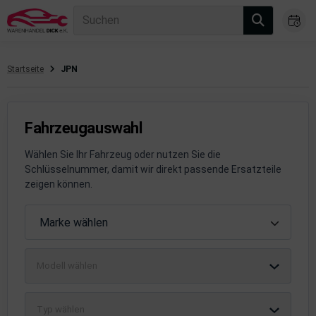
Suchen
Startseite
JPN
gasanlage
hsantrieb
Fahrzeugauswahl
hsaufhängung/Radführung
Wählen Sie Ihr Fahrzeug oder nutzen Sie die
Schlüsselnummer, damit wir direkt passende Ersatzteile
hängerauf-/Anbauteile
zeigen können.
hängevorrichtung
Fahrzeugauswahl
Marke wählen
leuchtung/Signalanlage
Modell wählen
emsanlage
emische Produkte
Typ wählen