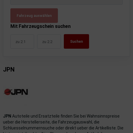
uckluftanlage
Fahrzeug auswählen
ktrik
Mit Fahrzeugschein suchen
hrerhaus/Aufbauten
Suchen
derung/ Dämpfung
triebe
JPN
izung/Lüftung
brid
formations-/Kommunikationssysteme
nenausstattung
JPN
Autoteile und Ersatzteile finden Sie bei Wahnsinnspreise
strumente
ueber die Herstellerseite, die Fahrzeugauswahl, die
Schluesselnummernsuche oder direkt ueber die Artikelliste. Die
rosserie