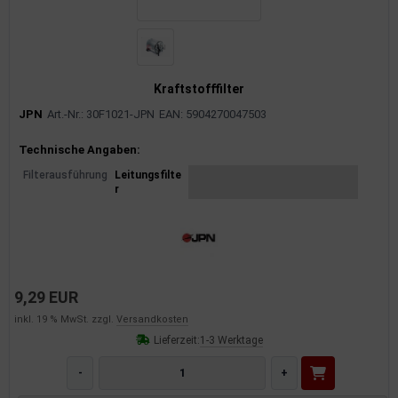
Kraftstofffilter
JPN
Art.-Nr.: 30F1021-JPN
EAN: 5904270047503
Produktinformationen
Technische Angaben:
Filterausführung
Leitungsfilte
r
9,29 EUR
inkl. 19 % MwSt. zzgl.
Versandkosten
Lieferzeit:
1-3 Werktage
-
+