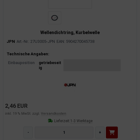
Wellendichtring, Kurbelwelle
JPN
Art.-Nr.: 27U3005-JPN
EAN: 5904270045738
Produktinformationen
Technische Angaben:
Einbauposition
getriebeseit
ig
2,46 EUR
inkl. 19 % MwSt. zzgl.
Versandkosten
Lieferzeit:
1-3 Werktage
-
+