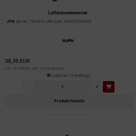
rkzeuge
Luftmassenmesser
behör
JPN
Art.-Nr.: 75E1019-JPN
EAN: 5904270109508
nd-/Glühanlage
38,35 EUR
inkl. 19 % MwSt. zzgl.
Versandkosten
Lieferzeit:
1-3 Werktage
-
+
Produkt Details