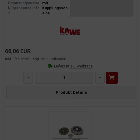
Ergänzungsartike
mit
l/Ergänzende Info
Kupplungssch
2
eibe
66,06 EUR
inkl. 19 % MwSt. zzgl.
Versandkosten
Lieferzeit:
1-3 Werktage
-
+
Produkt Details