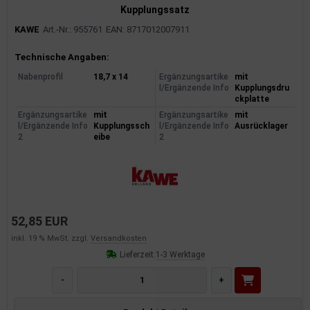
Kupplungssatz
KAWE
Art.-Nr.: 955761
EAN: 8717012007911
Produktinformationen
Technische Angaben:
Nabenprofil
18,7 x 14
Ergänzungsartike
mit
l/Ergänzende Info
Kupplungsdru
ckplatte
Ergänzungsartike
mit
Ergänzungsartike
mit
l/Ergänzende Info
Kupplungssch
l/Ergänzende Info
Ausrücklager
2
eibe
2
52,85 EUR
inkl. 19 % MwSt. zzgl.
Versandkosten
Lieferzeit:
1-3 Werktage
-
+