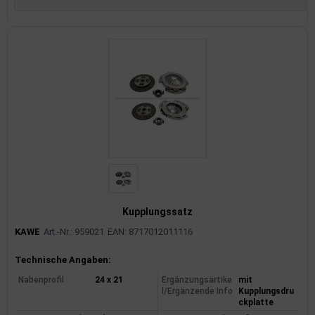
Kupplungssatz
KAWE
Art.-Nr.: 959021
EAN: 8717012011116
Produktinformationen
Technische Angaben:
Nabenprofil
24 x 21
Ergänzungsartike
mit
l/Ergänzende Info
Kupplungsdru
ckplatte