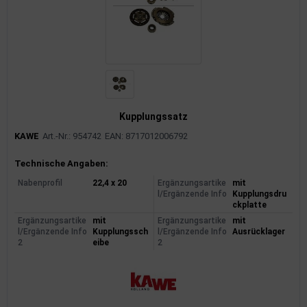
Kupplungssatz
KAWE
Art.-Nr.: 954742
EAN: 8717012006792
Produktinformationen
Technische Angaben:
Nabenprofil
22,4 x 20
Ergänzungsartike
mit
l/Ergänzende Info
Kupplungsdru
ckplatte
Ergänzungsartike
mit
Ergänzungsartike
mit
l/Ergänzende Info
Kupplungssch
l/Ergänzende Info
Ausrücklager
2
eibe
2