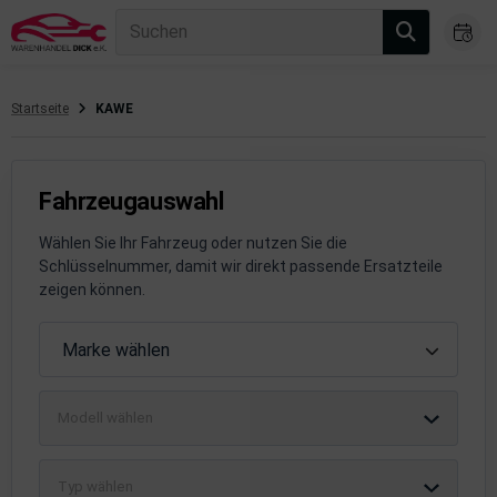
Suchen
Startseite
KAWE
gasanlage
hsantrieb
Fahrzeugauswahl
hsaufhängung/Radführung
Wählen Sie Ihr Fahrzeug oder nutzen Sie die
Schlüsselnummer, damit wir direkt passende Ersatzteile
hängerauf-/Anbauteile
zeigen können.
hängevorrichtung
Fahrzeugauswahl
Marke wählen
leuchtung/Signalanlage
Modell wählen
emsanlage
emische Produkte
Typ wählen