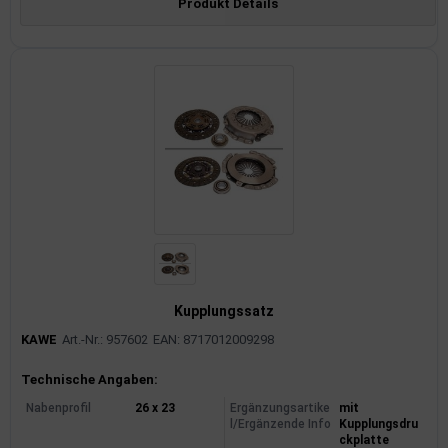
Produkt Details
Kupplungssatz
KAWE
Art.-Nr.: 957602
EAN: 8717012009298
Produktinformationen
Technische Angaben:
Nabenprofil
26 x 23
Ergänzungsartike
mit
l/Ergänzende Info
Kupplungsdru
ckplatte