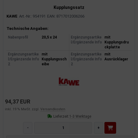
Kupplungssatz
KAWE
Art.-Nr.: 954191
EAN: 8717012006266
Produktinformationen
Technische Angaben:
Nabenprofil
20,5 x 24
Ergänzungsartike
mit
l/Ergänzende Info
Kupplungsdru
ckplatte
Ergänzungsartike
mit
Ergänzungsartike
mit
l/Ergänzende Info
Kupplungssch
l/Ergänzende Info
Ausrücklager
2
eibe
2
94,37 EUR
inkl. 19 % MwSt. zzgl.
Versandkosten
Lieferzeit:
1-3 Werktage
-
+