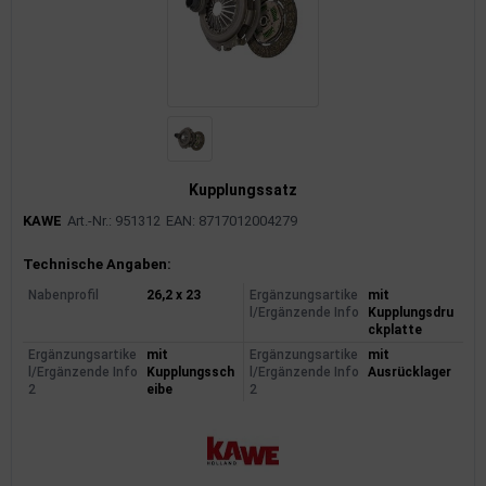
rkzeuge
behör
nd-/Glühanlage
Kupplungssatz
KAWE
Art.-Nr.: 951312
EAN: 8717012004279
Produktinformationen
Technische Angaben:
Nabenprofil
26,2 x 23
Ergänzungsartike
mit
l/Ergänzende Info
Kupplungsdru
ckplatte
Ergänzungsartike
mit
Ergänzungsartike
mit
l/Ergänzende Info
Kupplungssch
l/Ergänzende Info
Ausrücklager
2
eibe
2