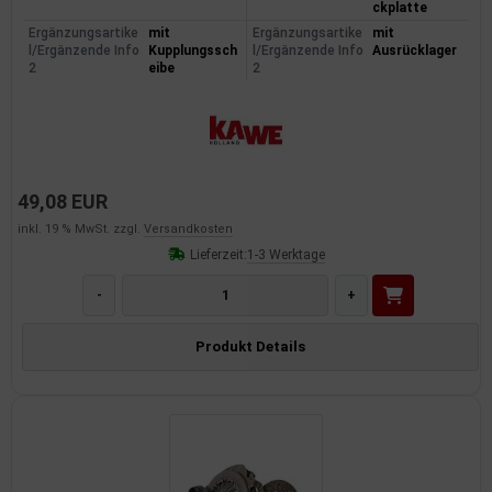
ckplatte
dantrieb
Ergänzungsartike
mit
Ergänzungsartike
mit
l/Ergänzende Info
Kupplungssch
l/Ergänzende Info
Ausrücklager
2
eibe
2
ementrieb
der/Reifen
heibenreinigung
49,08 EUR
heinwerferreinigung
inkl. 19 % MwSt. zzgl.
Versandkosten
Lieferzeit:
1-3 Werktage
hließanlage
-
+
cherheitssysteme
Produkt Details
ezialwerkzeuge
ansportvorrichtung
rkstattausrüstung