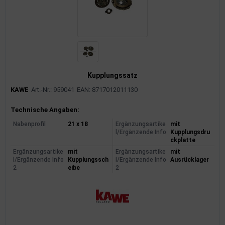
Kupplungssatz
KAWE
Art.-Nr.: 959041
EAN: 8717012011130
Produktinformationen
Technische Angaben:
Nabenprofil
21 x 18
Ergänzungsartike
mit
l/Ergänzende Info
Kupplungsdru
ckplatte
Ergänzungsartike
mit
Ergänzungsartike
mit
l/Ergänzende Info
Kupplungssch
l/Ergänzende Info
Ausrücklager
2
eibe
2