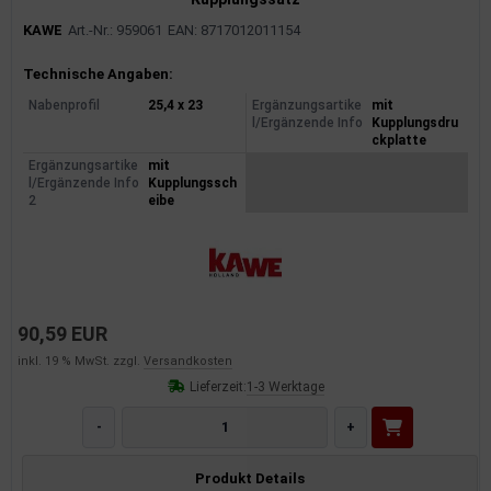
KAWE
Art.-Nr.: 959061
EAN: 8717012011154
Produktinformationen
Technische Angaben:
Nabenprofil
25,4 x 23
Ergänzungsartike
mit
l/Ergänzende Info
Kupplungsdru
ckplatte
Ergänzungsartike
mit
l/Ergänzende Info
Kupplungssch
2
eibe
90,59 EUR
inkl. 19 % MwSt. zzgl.
Versandkosten
Lieferzeit:
1-3 Werktage
-
+
Produkt Details