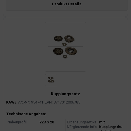
Produkt Details
Kupplungssatz
KAWE
Art.-Nr.: 954741
EAN: 8717012006785
Produktinformationen
Technische Angaben:
Nabenprofil
22,4 x 20
Ergänzungsartike
mit
l/Ergänzende Info
Kupplungsdru