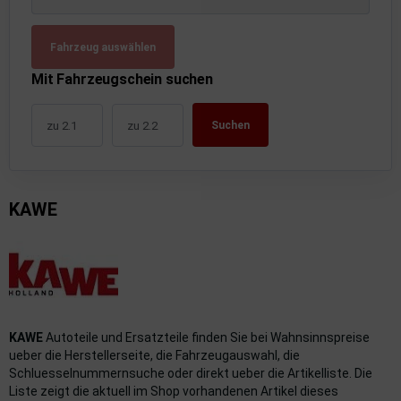
uckluftanlage
Fahrzeug auswählen
ktrik
Mit Fahrzeugschein suchen
hrerhaus/Aufbauten
Suchen
derung/ Dämpfung
triebe
KAWE
izung/Lüftung
brid
formations-/Kommunikationssysteme
nenausstattung
KAWE
Autoteile und Ersatzteile finden Sie bei Wahnsinnspreise
ueber die Herstellerseite, die Fahrzeugauswahl, die
strumente
Schluesselnummernsuche oder direkt ueber die Artikelliste. Die
Liste zeigt die aktuell im Shop vorhandenen Artikel dieses
rosserie