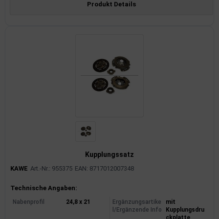
Produkt Details
Kupplungssatz
KAWE
Art.-Nr.: 955375
EAN: 8717012007348
Produktinformationen
Technische Angaben:
Nabenprofil
24,8 x 21
Ergänzungsartike
mit
l/Ergänzende Info
Kupplungsdru
ckplatte