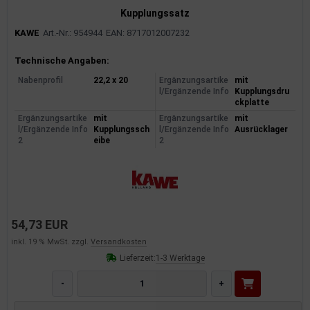
Kupplungssatz
KAWE
Art.-Nr.: 954944
EAN: 8717012007232
Produktinformationen
Technische Angaben:
Nabenprofil
22,2 x 20
Ergänzungsartike
mit
l/Ergänzende Info
Kupplungsdru
ckplatte
Ergänzungsartike
mit
Ergänzungsartike
mit
l/Ergänzende Info
Kupplungssch
l/Ergänzende Info
Ausrücklager
2
eibe
2
54,73 EUR
inkl. 19 % MwSt. zzgl.
Versandkosten
Lieferzeit:
1-3 Werktage
-
+