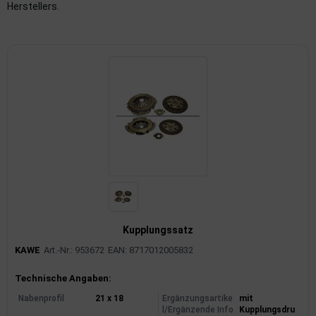
Herstellers.
imaanlage
mfortsysteme
aftstoffaufbereitung
aftstoffförderanlage
pplung
hlung
dungssicherung
Kupplungssatz
nkung
KAWE
Art.-Nr.: 953672
EAN: 8717012005832
tor
Produktinformationen
Technische Angaben:
Nabenprofil
21 x 18
Ergänzungsartike
mit
rmteile/Verbrauchsmaterial
l/Ergänzende Info
Kupplungsdru