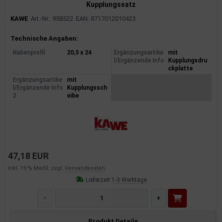
Kupplungssatz
KAWE
Art.-Nr.: 958522
EAN: 8717012010423
Produktinformationen
Technische Angaben:
Nabenprofil
20,5 x 24
Ergänzungsartike
mit
l/Ergänzende Info
Kupplungsdru
ckplatte
Ergänzungsartike
mit
l/Ergänzende Info
Kupplungssch
2
eibe
47,18 EUR
inkl. 19 % MwSt. zzgl.
Versandkosten
Lieferzeit:
1-3 Werktage
-
+
Produkt Details