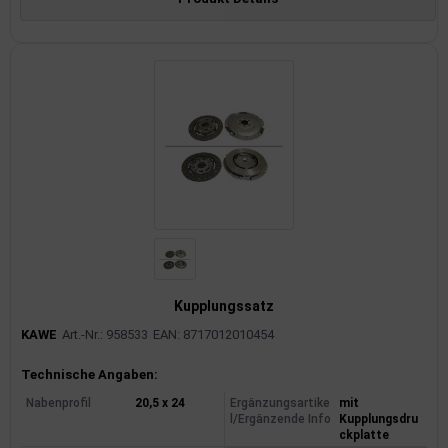
Kupplungssatz
KAWE
Art.-Nr.: 958533
EAN: 8717012010454
Produktinformationen
Technische Angaben:
Nabenprofil
20,5 x 24
Ergänzungsartike
mit
l/Ergänzende Info
Kupplungsdru
ckplatte