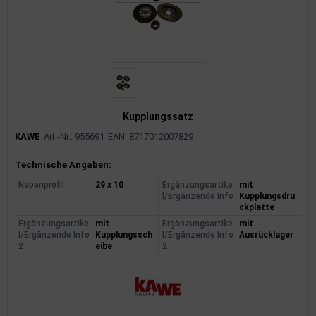
Kupplungssatz
KAWE
Art.-Nr.: 955691
EAN: 8717012007829
Produktinformationen
Technische Angaben:
Nabenprofil
29 x 10
Ergänzungsartike
mit
l/Ergänzende Info
Kupplungsdru
ckplatte
Ergänzungsartike
mit
Ergänzungsartike
mit
l/Ergänzende Info
Kupplungssch
l/Ergänzende Info
Ausrücklager
2
eibe
2