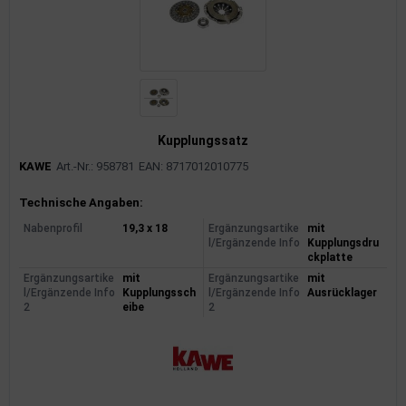
Kupplungssatz
KAWE
Art.-Nr.: 958781
EAN: 8717012010775
Produktinformationen
Technische Angaben:
Nabenprofil
19,3 x 18
Ergänzungsartike
mit
l/Ergänzende Info
Kupplungsdru
ckplatte
Ergänzungsartike
mit
Ergänzungsartike
mit
l/Ergänzende Info
Kupplungssch
l/Ergänzende Info
Ausrücklager
2
eibe
2