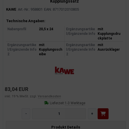
Kupplungssatz
KAWE
Art.-Nr.: 958801
EAN: 8717012010805
Produktinformationen
Technische Angaben:
Nabenprofil
20,5 x 24
Ergänzungsartike
mit
l/Ergänzende Info
Kupplungsdru
ckplatte
Ergänzungsartike
mit
Ergänzungsartike
mit
l/Ergänzende Info
Kupplungssch
l/Ergänzende Info
Ausrücklager
2
eibe
2
83,04 EUR
inkl. 19 % MwSt. zzgl.
Versandkosten
Lieferzeit:
1-3 Werktage
-
+
Produkt Details