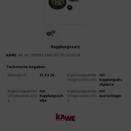
Kupplungssatz
KAWE
Art.-Nr.: 958361
EAN: 8717012010218
Produktinformationen
Technische Angaben:
Nabenprofil
21,9 x 26
Ergänzungsartike
mit
l/Ergänzende Info
Kupplungsdru
ckplatte
Ergänzungsartike
mit
Ergänzungsartike
mit
l/Ergänzende Info
Kupplungssch
l/Ergänzende Info
Ausrücklager
2
eibe
2