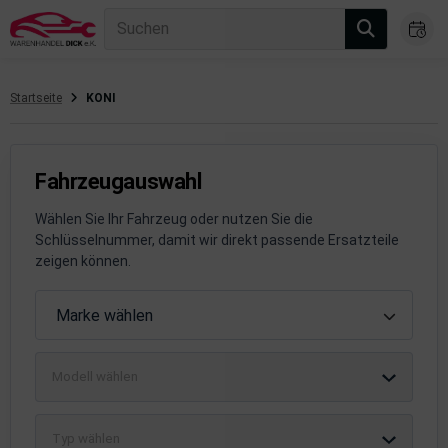
Suchen
Startseite
KONI
gasanlage
hsantrieb
Fahrzeugauswahl
hsaufhängung/Radführung
Wählen Sie Ihr Fahrzeug oder nutzen Sie die
Schlüsselnummer, damit wir direkt passende Ersatzteile
hängerauf-/Anbauteile
zeigen können.
hängevorrichtung
Fahrzeugauswahl
Marke wählen
leuchtung/Signalanlage
Modell wählen
emsanlage
emische Produkte
Typ wählen