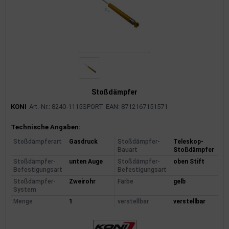
Stoßdämpfer
KONI
Art.-Nr.: 8240-1115SPORT
EAN: 8712167151571
Produktinformationen
Technische Angaben:
Stoßdämpferart
Gasdruck
Stoßdämpfer-
Teleskop-
Bauart
Stoßdämpfer
Stoßdämpfer-
unten Auge
Stoßdämpfer-
oben Stift
Befestigungsart
Befestigungsart
Stoßdämpfer-
Zweirohr
Farbe
gelb
System
Menge
1
verstellbar
verstellbar