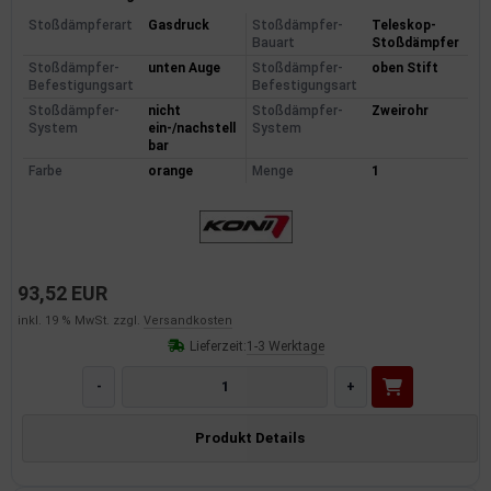
Stoßdämpferart
Gasdruck
Stoßdämpfer-
Teleskop-
Bauart
Stoßdämpfer
Stoßdämpfer-
unten Auge
Stoßdämpfer-
oben Stift
Befestigungsart
Befestigungsart
Stoßdämpfer-
nicht
Stoßdämpfer-
Zweirohr
System
ein-/nachstell
System
bar
Farbe
orange
Menge
1
93,52 EUR
inkl. 19 % MwSt. zzgl.
Versandkosten
Lieferzeit:
1-3 Werktage
-
+
Produkt Details