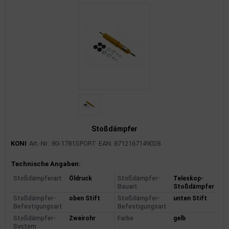
Stoßdämpfer
KONI
Art.-Nr.: 80-1781SPORT
EAN: 8712167149028
Produktinformationen
Technische Angaben:
Stoßdämpferart
Öldruck
Stoßdämpfer-
Teleskop-
Bauart
Stoßdämpfer
Stoßdämpfer-
oben Stift
Stoßdämpfer-
unten Stift
Befestigungsart
Befestigungsart
Stoßdämpfer-
Zweirohr
Farbe
gelb
System