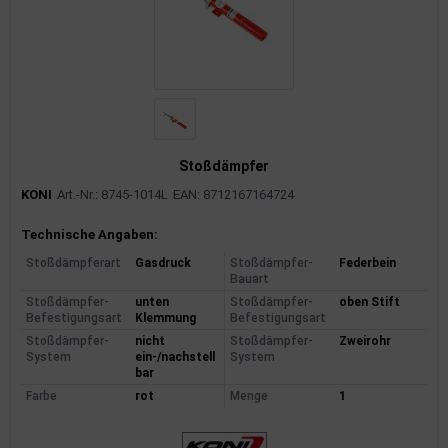
rkzeuge
behör
nd-/Glühanlage
Stoßdämpfer
KONI
Art.-Nr.: 8745-1014L
EAN: 8712167164724
Produktinformationen
Technische Angaben:
Stoßdämpferart
Gasdruck
Stoßdämpfer-
Federbein
Bauart
Stoßdämpfer-
unten
Stoßdämpfer-
oben Stift
Befestigungsart
Klemmung
Befestigungsart
Stoßdämpfer-
nicht
Stoßdämpfer-
Zweirohr
System
ein-/nachstell
System
bar
Farbe
rot
Menge
1