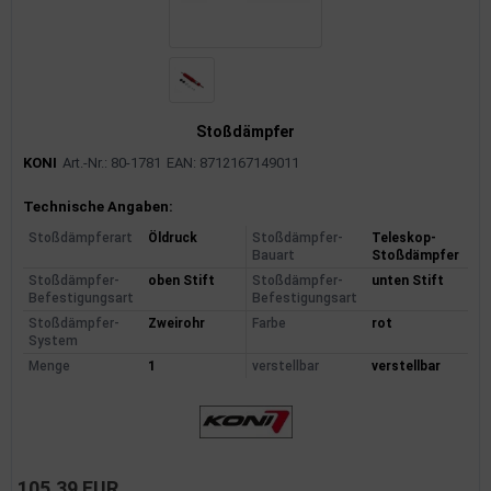
Stoßdämpfer
KONI
Art.-Nr.: 80-1781
EAN: 8712167149011
Produktinformationen
Technische Angaben:
Stoßdämpferart
Öldruck
Stoßdämpfer-
Teleskop-
Bauart
Stoßdämpfer
Stoßdämpfer-
oben Stift
Stoßdämpfer-
unten Stift
Befestigungsart
Befestigungsart
Stoßdämpfer-
Zweirohr
Farbe
rot
System
Menge
1
verstellbar
verstellbar
105,39 EUR