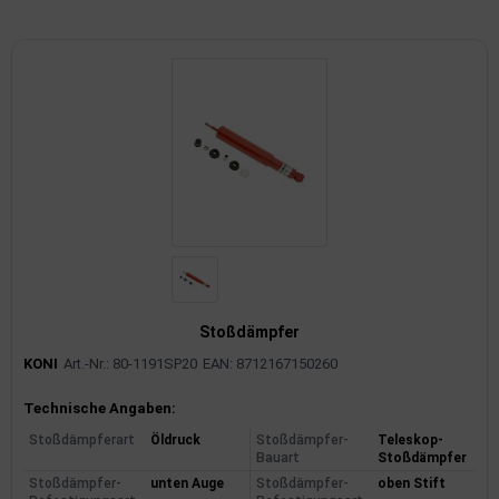
imaanlage
mfortsysteme
aftstoffaufbereitung
aftstoffförderanlage
pplung
hlung
Stoßdämpfer
dungssicherung
KONI
Art.-Nr.: 80-1191SP20
EAN: 8712167150260
nkung
Produktinformationen
Technische Angaben:
tor
Stoßdämpferart
Öldruck
Stoßdämpfer-
Teleskop-
Bauart
Stoßdämpfer
rmteile/Verbrauchsmaterial
Stoßdämpfer-
unten Auge
Stoßdämpfer-
oben Stift