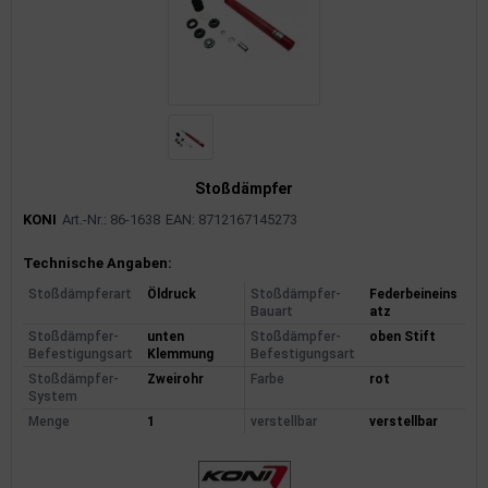
Stoßdämpfer
KONI
Art.-Nr.: 86-1638
EAN: 8712167145273
Produktinformationen
Technische Angaben:
Stoßdämpferart
Öldruck
Stoßdämpfer-
Federbeineins
Bauart
atz
Stoßdämpfer-
unten
Stoßdämpfer-
oben Stift
Befestigungsart
Klemmung
Befestigungsart
Stoßdämpfer-
Zweirohr
Farbe
rot
System
Menge
1
verstellbar
verstellbar