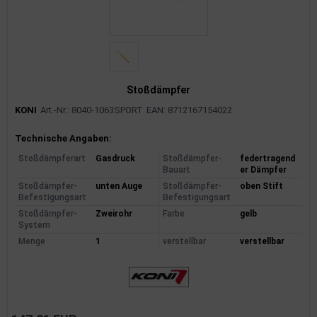
Stoßdämpfer
KONI
Art.-Nr.: 8040-1063SPORT
EAN: 8712167154022
Produktinformationen
Technische Angaben:
Stoßdämpferart
Gasdruck
Stoßdämpfer-
federtragend
Bauart
er Dämpfer
Stoßdämpfer-
unten Auge
Stoßdämpfer-
oben Stift
Befestigungsart
Befestigungsart
Stoßdämpfer-
Zweirohr
Farbe
gelb
System
Menge
1
verstellbar
verstellbar