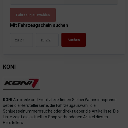
uckluftanlage
Fahrzeug auswählen
ktrik
Mit Fahrzeugschein suchen
hrerhaus/Aufbauten
Suchen
derung/ Dämpfung
triebe
KONI
izung/Lüftung
brid
formations-/Kommunikationssysteme
KONI
Autoteile und Ersatzteile finden Sie bei Wahnsinnspreise
nenausstattung
ueber die Herstellerseite, die Fahrzeugauswahl, die
Schluesselnummernsuche oder direkt ueber die Artikelliste. Die
strumente
Liste zeigt die aktuell im Shop vorhandenen Artikel dieses
Herstellers.
rosserie