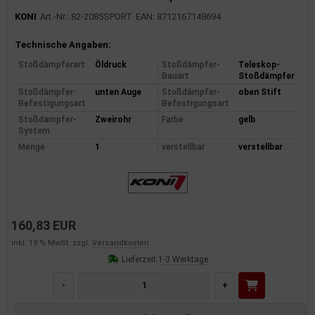
KONI
Art.-Nr.: 82-2085SPORT
EAN: 8712167148694
Produktinformationen
Technische Angaben:
Stoßdämpferart
Öldruck
Stoßdämpfer-
Teleskop-
Bauart
Stoßdämpfer
Stoßdämpfer-
unten Auge
Stoßdämpfer-
oben Stift
Befestigungsart
Befestigungsart
Stoßdämpfer-
Zweirohr
Farbe
gelb
System
Menge
1
verstellbar
verstellbar
160,83 EUR
inkl. 19 % MwSt. zzgl.
Versandkosten
Lieferzeit:
1-3 Werktage
-
+