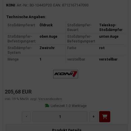
KONI
Art.-Nr.: 80-1044SP20
EAN: 8712167147093
Produktinformationen
Technische Angaben:
Stoßdämpferart
Öldruck
Stoßdämpfer-
Teleskop-
Bauart
Stoßdämpfer
Stoßdämpfer-
oben Auge
Stoßdämpfer-
unten Auge
Befestigungsart
Befestigungsart
Stoßdämpfer-
Zweirohr
Farbe
rot
System
Menge
1
verstellbar
verstellbar
205,68 EUR
inkl. 19 % MwSt. zzgl.
Versandkosten
Lieferzeit:
1-3 Werktage
-
+
Produkt Details