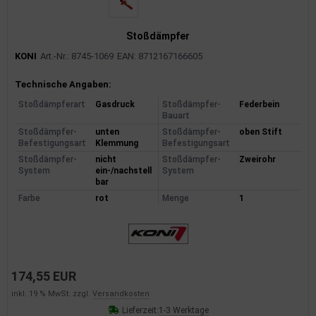
Stoßdämpfer
KONI
Art.-Nr.: 8745-1069
EAN: 8712167166605
Produktinformationen
Technische Angaben:
Stoßdämpferart
Gasdruck
Stoßdämpfer-
Federbein
Bauart
Stoßdämpfer-
unten
Stoßdämpfer-
oben Stift
Befestigungsart
Klemmung
Befestigungsart
Stoßdämpfer-
nicht
Stoßdämpfer-
Zweirohr
System
ein-/nachstell
System
bar
Farbe
rot
Menge
1
174,55 EUR
inkl. 19 % MwSt. zzgl.
Versandkosten
Lieferzeit:
1-3 Werktage