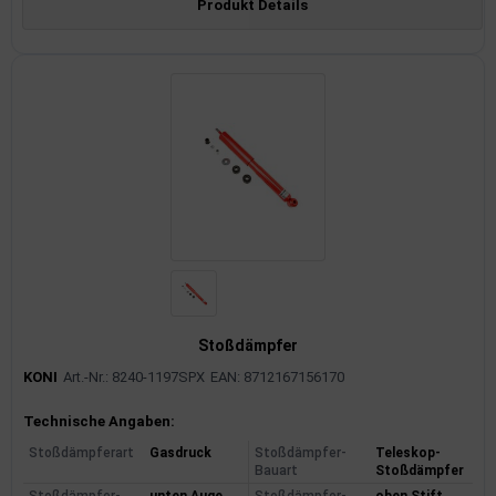
Produkt Details
Stoßdämpfer
KONI
Art.-Nr.: 8240-1197SPX
EAN: 8712167156170
Produktinformationen
Technische Angaben:
Stoßdämpferart
Gasdruck
Stoßdämpfer-
Teleskop-
Bauart
Stoßdämpfer
Stoßdämpfer-
unten Auge
Stoßdämpfer-
oben Stift