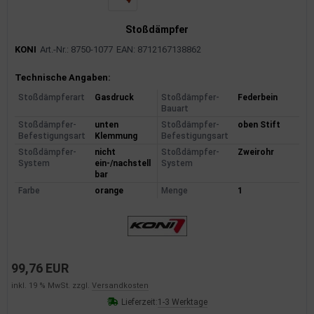
Stoßdämpfer
KONI
Art.-Nr.: 8750-1077
EAN: 8712167138862
Produktinformationen
Technische Angaben:
Stoßdämpferart
Gasdruck
Stoßdämpfer-
Federbein
Bauart
Stoßdämpfer-
unten
Stoßdämpfer-
oben Stift
Befestigungsart
Klemmung
Befestigungsart
Stoßdämpfer-
nicht
Stoßdämpfer-
Zweirohr
System
ein-/nachstell
System
bar
Farbe
orange
Menge
1
99,76 EUR
inkl. 19 % MwSt. zzgl.
Versandkosten
Lieferzeit:
1-3 Werktage