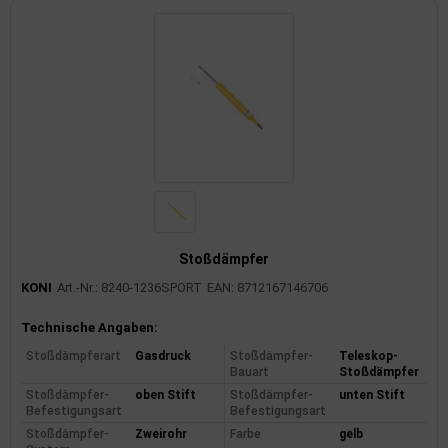
Stoßdämpfer
KONI
Art.-Nr.: 8240-1236SPORT
EAN: 8712167146706
Produktinformationen
Technische Angaben:
Stoßdämpferart
Gasdruck
Stoßdämpfer-
Teleskop-
Bauart
Stoßdämpfer
Stoßdämpfer-
oben Stift
Stoßdämpfer-
unten Stift
Befestigungsart
Befestigungsart
Stoßdämpfer-
Zweirohr
Farbe
gelb