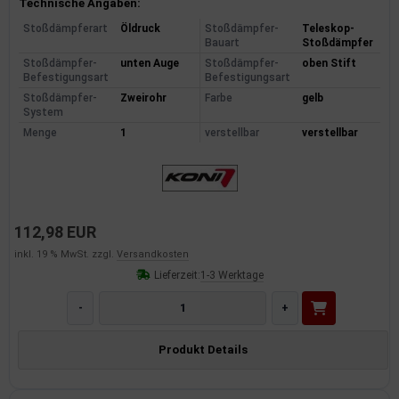
Produktinformationen
Technische Angaben:
Stoßdämpferart
Öldruck
Stoßdämpfer-
Teleskop-
Bauart
Stoßdämpfer
Stoßdämpfer-
unten Auge
Stoßdämpfer-
oben Stift
Befestigungsart
Befestigungsart
Stoßdämpfer-
Zweirohr
Farbe
gelb
System
Menge
1
verstellbar
verstellbar
112,98 EUR
inkl. 19 % MwSt. zzgl.
Versandkosten
Lieferzeit:
1-3 Werktage
-
+
Produkt Details