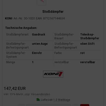
Stoßdämpfer
KONI
Art.-Nr.: 30-1020
EAN: 8712167144634
Produktinformationen
Technische Angaben:
Stoßdämpferart
Gasdruck
Stoßdämpfer-
Teleskop-
Bauart
Stoßdämpfer
Stoßdämpfer-
unten Auge
Stoßdämpfer-
oben Stift
Befestigungsart
Befestigungsart
Stoßdämpfer-
Einrohr
Farbe
rot
System
Menge
1
verstellbar
verstellbar
147,42 EUR
inkl. 19 % MwSt. zzgl.
Versandkosten
Lieferzeit:
1-3 Werktage