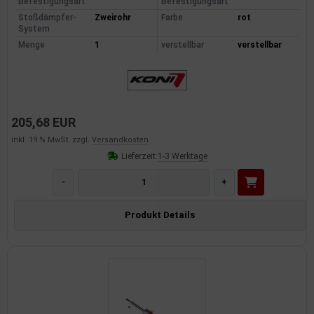
Befestigungsart
Befestigungsart
dantrieb
Stoßdämpfer-
Zweirohr
Farbe
rot
System
Menge
1
verstellbar
verstellbar
ementrieb
der/Reifen
heibenreinigung
205,68 EUR
heinwerferreinigung
inkl. 19 % MwSt. zzgl.
Versandkosten
Lieferzeit:
1-3 Werktage
hließanlage
-
+
cherheitssysteme
Produkt Details
ezialwerkzeuge
ansportvorrichtung
rkstattausrüstung