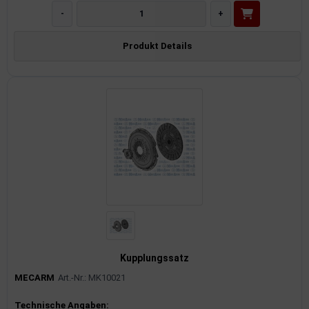
-
+
Produkt Details
Kupplungssatz
MECARM
Art.-Nr.: MK10021
Produktinformationen
Technische Angaben: