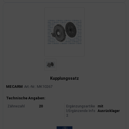
Kupplungssatz
MECARM
Art.-Nr.: MK10267
Produktinformationen
Technische Angaben:
Zähnezahl
20
Ergänzungsartike
mit
l/Ergänzende Info
Ausrücklager
2