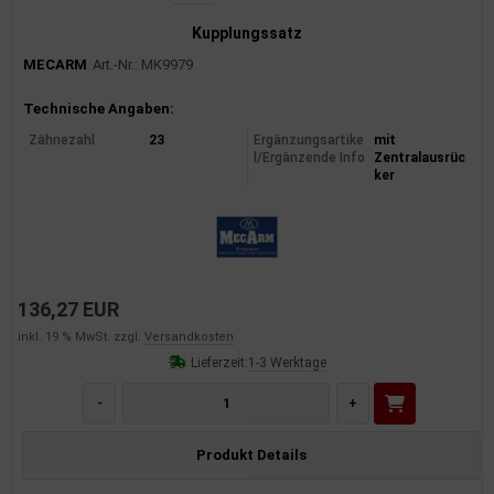
Kupplungssatz
MECARM
Art.-Nr.: MK9979
Produktinformationen
Technische Angaben:
Zähnezahl
23
Ergänzungsartike
mit
l/Ergänzende Info
Zentralausrüc
ker
136,27 EUR
inkl. 19 % MwSt. zzgl.
Versandkosten
Lieferzeit:
1-3 Werktage
-
+
Produkt Details