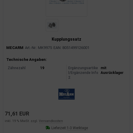
Kupplungssatz
MECARM
Art.-Nr.: MK9975
EAN: 8051499126001
Produktinformationen
Technische Angaben:
Zähnezahl
19
Ergänzungsartike
mit
l/Ergänzende Info
Ausrücklager
2
71,61 EUR
inkl. 19 % MwSt. zzgl.
Versandkosten
Lieferzeit:
1-3 Werktage