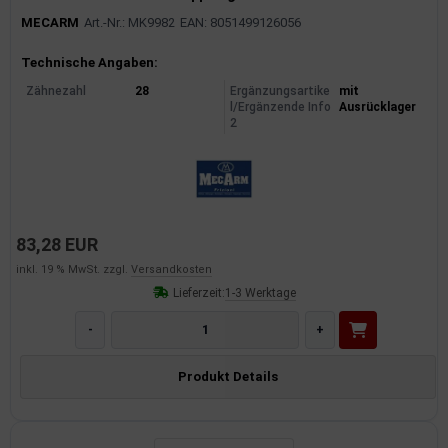
MECARM
Art.-Nr.: MK9982
EAN: 8051499126056
Produktinformationen
Technische Angaben:
Zähnezahl
28
Ergänzungsartike
mit
l/Ergänzende Info
Ausrücklager
2
83,28 EUR
inkl. 19 % MwSt. zzgl.
Versandkosten
Lieferzeit:
1-3 Werktage
-
+
Produkt Details