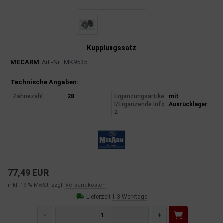
Kupplungssatz
MECARM
Art.-Nr.: MK9535
Produktinformationen
Technische Angaben:
Zähnezahl
28
Ergänzungsartike
mit
l/Ergänzende Info
Ausrücklager
2
77,49 EUR
inkl. 19 % MwSt. zzgl.
Versandkosten
Lieferzeit:
1-3 Werktage
-
+