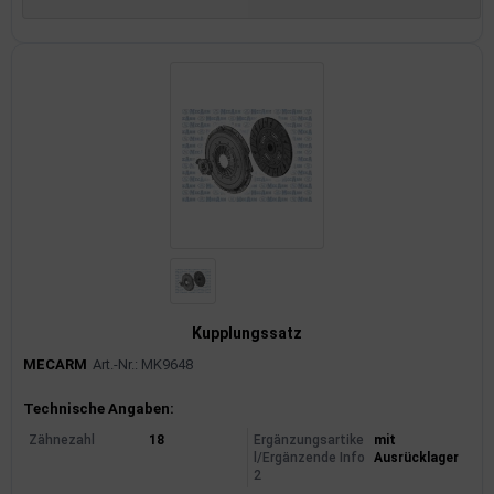
Kupplungssatz
MECARM
Art.-Nr.: MK9648
Produktinformationen
Technische Angaben:
Zähnezahl
18
Ergänzungsartike
mit
l/Ergänzende Info
Ausrücklager
2