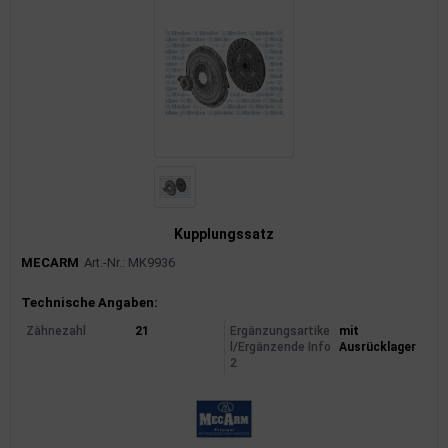
Kupplungssatz
MECARM
Art.-Nr.: MK9936
Produktinformationen
Technische Angaben:
Zähnezahl
21
Ergänzungsartike
mit
l/Ergänzende Info
Ausrücklager
2