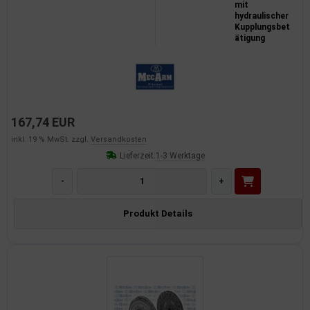
mit
dantrieb
hydraulischer
Kupplungsbet
ätigung
ementrieb
der/Reifen
heibenreinigung
167,74 EUR
heinwerferreinigung
inkl. 19 % MwSt. zzgl.
Versandkosten
Lieferzeit:
1-3 Werktage
hließanlage
-
+
cherheitssysteme
Produkt Details
ezialwerkzeuge
ansportvorrichtung
rkstattausrüstung