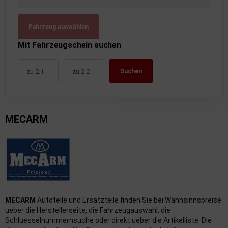
uckluftanlage
Fahrzeug auswählen
ktrik
Mit Fahrzeugschein suchen
hrerhaus/Aufbauten
Suchen
derung/ Dämpfung
triebe
MECARM
izung/Lüftung
brid
formations-/Kommunikationssysteme
nenausstattung
MECARM
Autoteile und Ersatzteile finden Sie bei Wahnsinnspreise
strumente
ueber die Herstellerseite, die Fahrzeugauswahl, die
Schluesselnummernsuche oder direkt ueber die Artikelliste. Die
rosserie