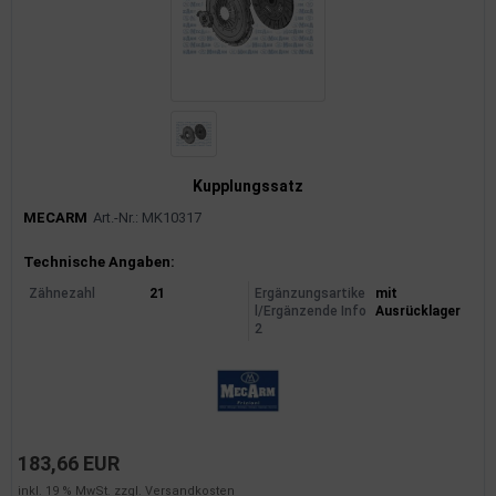
rkzeuge
behör
nd-/Glühanlage
Kupplungssatz
MECARM
Art.-Nr.: MK10317
Produktinformationen
Technische Angaben:
Zähnezahl
21
Ergänzungsartike
mit
l/Ergänzende Info
Ausrücklager
2
183,66 EUR
inkl. 19 % MwSt. zzgl.
Versandkosten