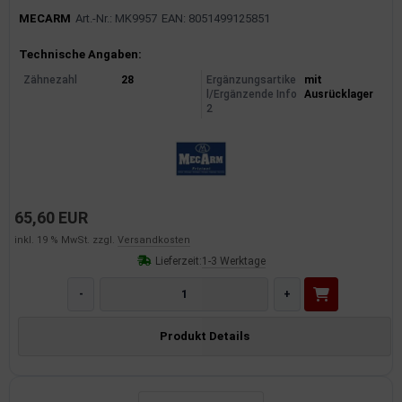
MECARM
Art.-Nr.: MK9957
EAN: 8051499125851
Produktinformationen
Technische Angaben:
Zähnezahl
28
Ergänzungsartike
mit
l/Ergänzende Info
Ausrücklager
2
65,60 EUR
inkl. 19 % MwSt. zzgl.
Versandkosten
Lieferzeit:
1-3 Werktage
-
+
Produkt Details