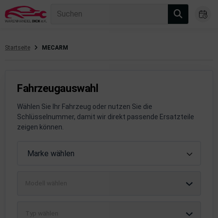
Suchen
Startseite
MECARM
gasanlage
hsantrieb
Fahrzeugauswahl
hsaufhängung/Radführung
Wählen Sie Ihr Fahrzeug oder nutzen Sie die
Schlüsselnummer, damit wir direkt passende Ersatzteile
hängerauf-/Anbauteile
zeigen können.
hängevorrichtung
Fahrzeugauswahl
Marke wählen
leuchtung/Signalanlage
Modell wählen
emsanlage
emische Produkte
Typ wählen