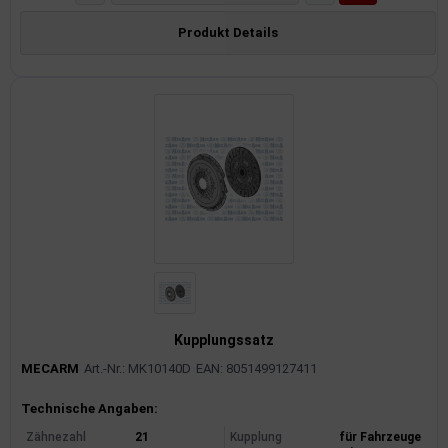
Produkt Details
Kupplungssatz
MECARM
Art.-Nr.: MK10140D
EAN: 8051499127411
Produktinformationen
Technische Angaben:
Zähnezahl
21
Kupplung
für Fahrzeuge