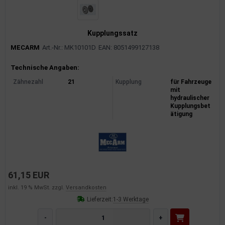
Kupplungssatz
MECARM
Art.-Nr.: MK10101D
EAN: 8051499127138
Produktinformationen
Technische Angaben:
Zähnezahl
21
Kupplung
für Fahrzeuge
mit
hydraulischer
Kupplungsbet
ätigung
61,15 EUR
inkl. 19 % MwSt. zzgl.
Versandkosten
Lieferzeit:
1-3 Werktage
-
+