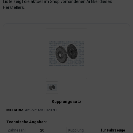
Liste zeigt die aktuell im Shop vorhandenen Artikel dieses
Herstellers.
imaanlage
mfortsysteme
aftstoffaufbereitung
aftstoffförderanlage
pplung
hlung
dungssicherung
Kupplungssatz
nkung
MECARM
Art.-Nr.: MK10237D
tor
Produktinformationen
Technische Angaben:
rmteile/Verbrauchsmaterial
Zähnezahl
20
Kupplung
für Fahrzeuge