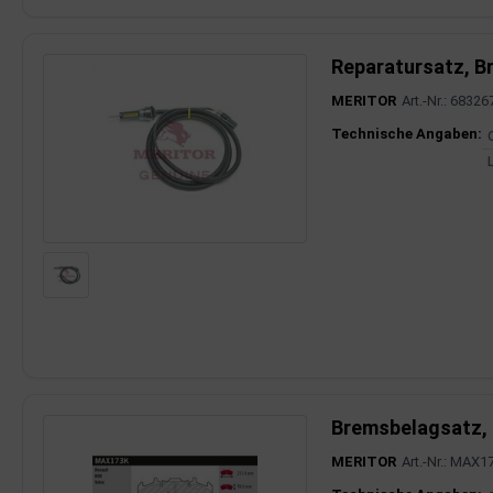
Reparatursatz, B
MERITOR
Art.-Nr.: 6832
Produktinfor
Technische Angaben:
Bremsbelagsatz,
MERITOR
Art.-Nr.: MAX1