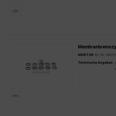
rkzeuge
behör
nd-/Glühanlage
Membranbremszyl
MERITOR
Art.-Nr.: 6832
Produktinfor
Technische Angaben: