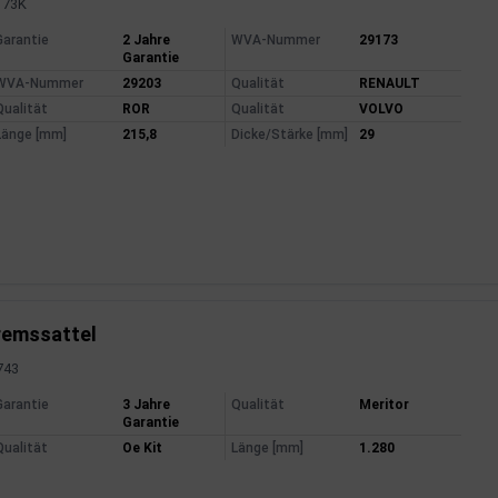
3173K
mationen
Garantie
2 Jahre
WVA-Nummer
29173
Garantie
WVA-Nummer
29203
Qualität
RENAULT
Qualität
ROR
Qualität
VOLVO
Länge [mm]
215,8
Dicke/Stärke [mm]
29
remssattel
6743
mationen
Garantie
3 Jahre
Qualität
Meritor
Garantie
Qualität
Oe Kit
Länge [mm]
1.280