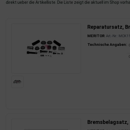
direkt ueber die Artikelliste. Die Liste zeigt die aktuell im Shop vor
imaanlage
mfortsysteme
Reparatursatz, B
MERITOR
Art.-Nr.: MCK1
aftstoffaufbereitung
Produktinfor
Technische Angaben:
aftstoffförderanlage
pplung
hlung
dungssicherung
nkung
tor
Bremsbelagsatz,
rmteile/Verbrauchsmaterial