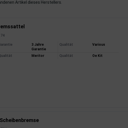
handenen Artikel dieses Herstellers.
remssattel
174
mationen
Garantie
3 Jahre
Qualität
Various
Garantie
Qualität
Meritor
Qualität
Oe Kit
 Scheibenbremse