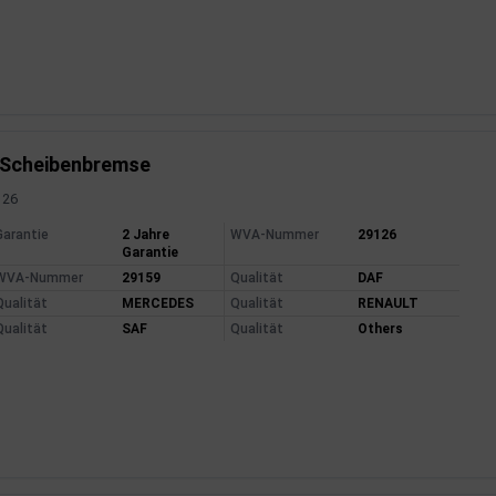
 Scheibenbremse
126
mationen
Garantie
2 Jahre
WVA-Nummer
29126
Garantie
WVA-Nummer
29159
Qualität
DAF
Qualität
MERCEDES
Qualität
RENAULT
Qualität
SAF
Qualität
Others