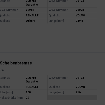
mationen
Garantie
2 Jahre
WVA-Nummer
29174
Garantie
WVA-Nummer
29218
WVA-Nummer
29273
Qualität
RENAULT
Qualität
VOLVO
Qualität
Others
Länge [mm]
249,5
 Scheibenbremse
106
mationen
Garantie
2 Jahre
WVA-Nummer
29173
Garantie
Qualität
RENAULT
Qualität
VOLVO
Höhe [mm]
100
Länge [mm]
216
Dicke/Stärke [mm]
29