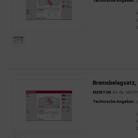
Produktinfor
Technische Angaben:
Bremsbelagsatz,
MERITOR
Art.-Nr.: MDP5
Produktinfor
Technische Angaben: