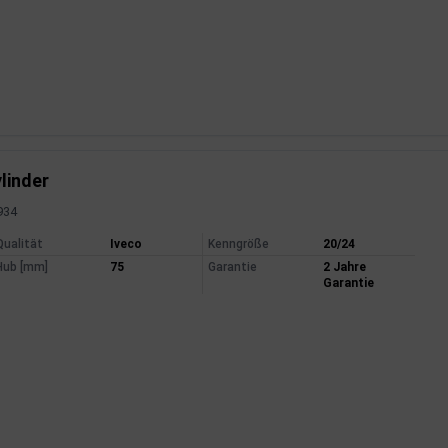
inder
3934
mationen
Qualität
Iveco
Kenngröße
20/24
Hub [mm]
75
Garantie
2 Jahre
Garantie