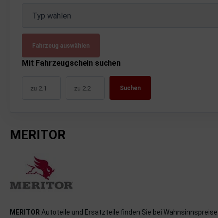
uckluftanlage
Typ wählen
ktrik
Fahrzeug auswählen
hrerhaus/Aufbauten
Mit Fahrzeugschein suchen
derung/ Dämpfung
Suchen
triebe
izung/Lüftung
MERITOR
brid
formations-/Kommunikationssysteme
nenausstattung
strumente
MERITOR
Autoteile und Ersatzteile finden Sie bei Wahnsinnspreis
rosserie