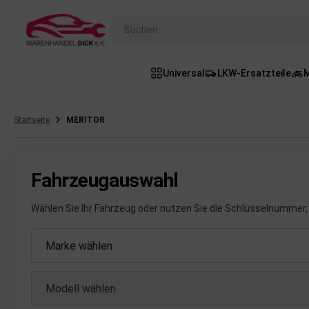
Suchen
Universal
LKW-Ersatzteile
M
gasanlage
hsantrieb
Startseite
MERITOR
hsaufhängung/Radführung
hängerauf-/Anbauteile
Fahrzeugauswahl
hängevorrichtung
Wählen Sie Ihr Fahrzeug oder nutzen Sie die Schlüsselnummer, 
leuchtung/Signalanlage
Fahrzeugauswahl
Marke wählen
emsanlage
Modell wählen
emische Produkte