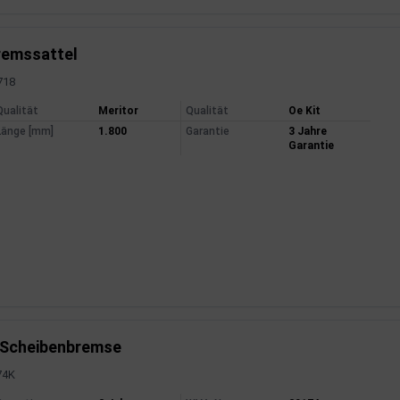
remssattel
6718
mationen
Qualität
Meritor
Qualität
Oe Kit
Länge [mm]
1.800
Garantie
3 Jahre
Garantie
 Scheibenbremse
74K