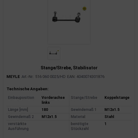
Stange/Strebe, Stabilisator
MEYLE
Art.-Nr.: 516 060 0025/HD
EAN: 4040074301876
Produktinformationen
Technische Angaben:
Einbauposition
Vorderachse
Stange/Strebe
Koppelstange
links
Länge [mm]
180
Gewindemaß 1
M12x1.5
Gewindemaß 2
M12x1.5
Material
Stahl
verstärkte
benötigte
1
Ausführung
Stückzahl