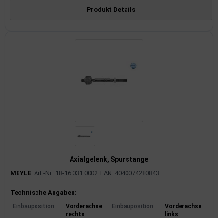
Produkt Details
Axialgelenk, Spurstange
MEYLE
Art.-Nr.: 18-16 031 0002
EAN: 4040074280843
Produktinformationen
Technische Angaben:
Einbauposition
Vorderachse
Einbauposition
Vorderachse
rechts
links