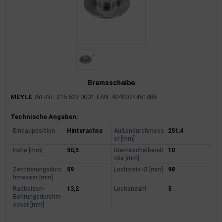
Bremsscheibe
MEYLE
Art.-Nr.: 215 523 0001
EAN: 4040074451885
Produktinformationen
Technische Angaben:
Einbauposition
Hinterachse
Außendurchmess
251,4
er [mm]
Höhe [mm]
50,5
Bremsscheibendi
10
cke [mm]
Zentrierungsdurc
59
Lochkreis-Ø [mm]
98
hmesser [mm]
Radbolzen-
13,2
Lochanzahl
5
Bohrungsdurchm
esser [mm]