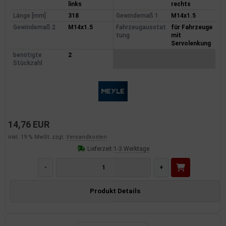
links
rechts
dantrieb
Länge [mm]
318
Gewindemaß 1
M14x1.5
Gewindemaß 2
M14x1.5
Fahrzeugausstat
für Fahrzeuge
ementrieb
tung
mit
Servolenkung
der/Reifen
benötigte
2
Stückzahl
heibenreinigung
heinwerferreinigung
hließanlage
14,76 EUR
inkl. 19 % MwSt. zzgl.
Versandkosten
cherheitssysteme
Lieferzeit:
1-3 Werktage
ezialwerkzeuge
-
+
ansportvorrichtung
Produkt Details
rkstattausrüstung