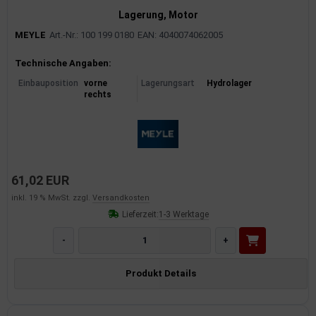
Lagerung, Motor
MEYLE
Art.-Nr.: 100 199 0180
EAN: 4040074062005
Produktinformationen
Technische Angaben:
Einbauposition
vorne
Lagerungsart
Hydrolager
rechts
61,02 EUR
inkl. 19 % MwSt. zzgl.
Versandkosten
Lieferzeit:
1-3 Werktage
-
+
Produkt Details