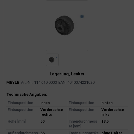
Lagerung, Lenker
MEYLE
Art.-Nr.: 114 610 0000
EAN: 4040074221020
Produktinformationen
Technische Angaben:
Einbauposition
innen
Einbauposition
hinten
Einbauposition
Vorderachse
Einbauposition
Vorderachse
rechts
links
Höhe [mm]
50
Innendurchmess
13,5
er [mm]
Außendurchmess
66
Ergänzungsartike
ohne Halter