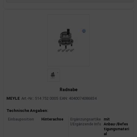
Radnabe
MEYLE
Art.-Nr.: 514 752 0005
EAN: 4040074086834
Produktinformationen
Technische Angaben:
Einbauposition
Hinterachse
Ergänzungsartike
mit
l/Ergänzende Info
Anbau-/Befes
tigungsmateri
al