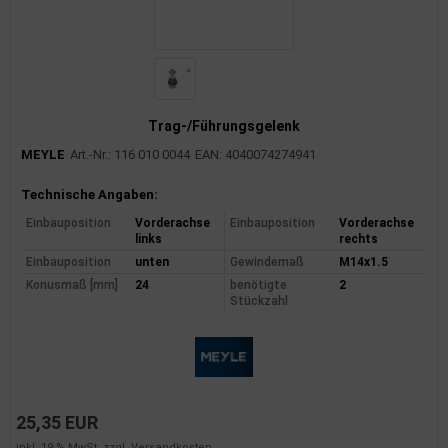
Trag-/Führungsgelenk
MEYLE
Art.-Nr.: 116 010 0044
EAN: 4040074274941
Produktinformationen
Technische Angaben:
Einbauposition
Vorderachse
Einbauposition
Vorderachse
links
rechts
Einbauposition
unten
Gewindemaß
M14x1.5
Konusmaß [mm]
24
benötigte
2
Stückzahl
25,35 EUR
inkl. 19 % MwSt. zzgl.
Versandkosten