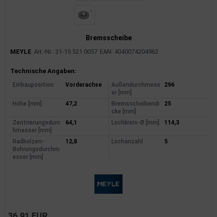
Bremsscheibe
MEYLE
Art.-Nr.: 31-15 521 0057
EAN: 4040074204962
Produktinformationen
Technische Angaben:
Einbauposition
Vorderachse
Außendurchmess
296
er [mm]
Höhe [mm]
47,2
Bremsscheibendi
25
cke [mm]
Zentrierungsdurc
64,1
Lochkreis-Ø [mm]
114,3
hmesser [mm]
Radbolzen-
12,8
Lochanzahl
5
Bohrungsdurchm
esser [mm]
36,91 EUR