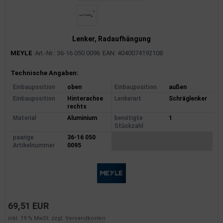
Lenker, Radaufhängung
MEYLE
Art.-Nr.: 36-16 050 0096
EAN: 4040074192108
Produktinformationen
Technische Angaben:
Einbauposition
oben
Einbauposition
außen
Einbauposition
Hinterachse
Lenkerart
Schräglenker
rechts
Material
Aluminium
benötigte
1
Stückzahl
paarige
36-16 050
Artikelnummer
0095
69,51 EUR
inkl. 19 % MwSt. zzgl.
Versandkosten