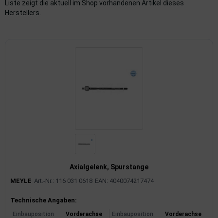
Liste zeigt die aktuell im Shop vorhandenen Artikel dieses
Herstellers.
imaanlage
mfortsysteme
aftstoffaufbereitung
aftstoffförderanlage
pplung
hlung
dungssicherung
nkung
Axialgelenk, Spurstange
MEYLE
Art.-Nr.: 116 031 0618
EAN: 4040074217474
tor
Produktinformationen
Technische Angaben:
rmteile/Verbrauchsmaterial
Einbauposition
Vorderachse
Einbauposition
Vorderachse