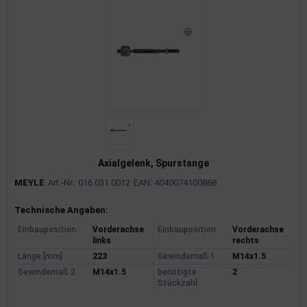
rkzeuge
behör
nd-/Glühanlage
Axialgelenk, Spurstange
MEYLE
Art.-Nr.: 016 031 0012
EAN: 4040074100868
Produktinformationen
Technische Angaben:
Einbauposition
Vorderachse
Einbauposition
Vorderachse
links
rechts
Länge [mm]
223
Gewindemaß 1
M14x1.5
Gewindemaß 2
M14x1.5
benötigte
2
Stückzahl