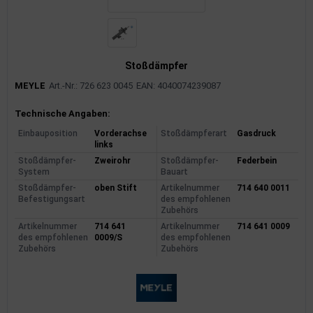
Stoßdämpfer
MEYLE
Art.-Nr.: 726 623 0045
EAN: 4040074239087
Produktinformationen
Technische Angaben:
Einbauposition
Vorderachse
Stoßdämpferart
Gasdruck
links
Stoßdämpfer-
Zweirohr
Stoßdämpfer-
Federbein
System
Bauart
Stoßdämpfer-
oben Stift
Artikelnummer
714 640 0011
Befestigungsart
des empfohlenen
Zubehörs
Artikelnummer
714 641
Artikelnummer
714 641 0009
des empfohlenen
0009/S
des empfohlenen
Zubehörs
Zubehörs