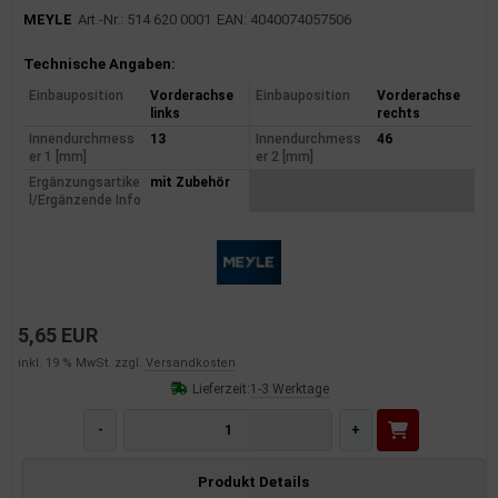
MEYLE
Art.-Nr.: 514 620 0001
EAN: 4040074057506
Produktinformationen
Technische Angaben:
Einbauposition
Vorderachse
Einbauposition
Vorderachse
links
rechts
Innendurchmess
13
Innendurchmess
46
er 1 [mm]
er 2 [mm]
Ergänzungsartike
mit Zubehör
l/Ergänzende Info
5,65 EUR
inkl. 19 % MwSt. zzgl.
Versandkosten
Lieferzeit:
1-3 Werktage
-
+
Produkt Details