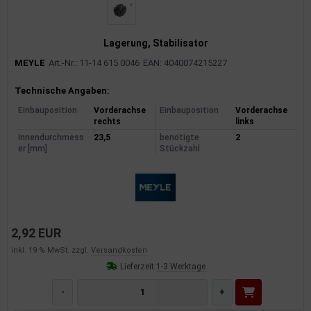
Lagerung, Stabilisator
MEYLE
Art.-Nr.: 11-14 615 0046
EAN: 4040074215227
Produktinformationen
Technische Angaben:
Einbauposition
Vorderachse
Einbauposition
Vorderachse
rechts
links
Innendurchmess
23,5
benötigte
2
er [mm]
Stückzahl
2,92 EUR
inkl. 19 % MwSt. zzgl.
Versandkosten
Lieferzeit:
1-3 Werktage
-
+