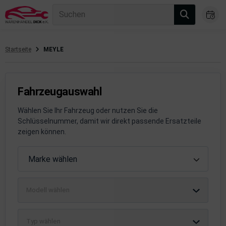
Suchen
Startseite
MEYLE
gasanlage
hsantrieb
Fahrzeugauswahl
hsaufhängung/Radführung
Wählen Sie Ihr Fahrzeug oder nutzen Sie die
Schlüsselnummer, damit wir direkt passende Ersatzteile
hängerauf-/Anbauteile
zeigen können.
hängevorrichtung
Fahrzeugauswahl
Marke wählen
leuchtung/Signalanlage
Modell wählen
emsanlage
emische Produkte
Typ wählen