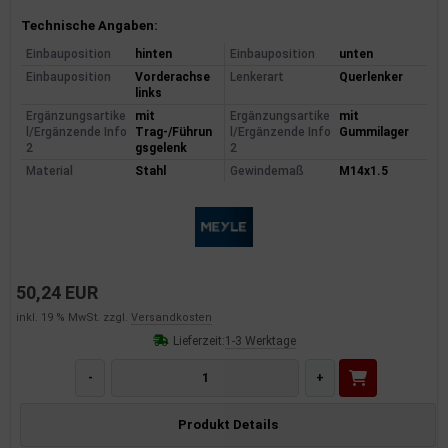
Produktinformationen
Technische Angaben:
Einbauposition
hinten
Einbauposition
unten
Einbauposition
Vorderachse
Lenkerart
Querlenker
links
Ergänzungsartike
mit
Ergänzungsartike
mit
l/Ergänzende Info
Trag-/Führun
l/Ergänzende Info
Gummilager
2
gsgelenk
2
Material
Stahl
Gewindemaß
M14x1.5
50,24 EUR
inkl. 19 % MwSt. zzgl.
Versandkosten
Lieferzeit:
1-3 Werktage
-
+
Produkt Details