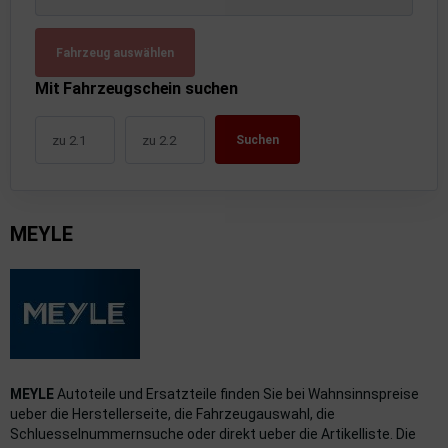
uckluftanlage
Fahrzeug auswählen
ktrik
Mit Fahrzeugschein suchen
hrerhaus/Aufbauten
Suchen
derung/ Dämpfung
triebe
MEYLE
izung/Lüftung
brid
formations-/Kommunikationssysteme
nenausstattung
MEYLE
Autoteile und Ersatzteile finden Sie bei Wahnsinnspreise
strumente
ueber die Herstellerseite, die Fahrzeugauswahl, die
Schluesselnummernsuche oder direkt ueber die Artikelliste. Die
rosserie