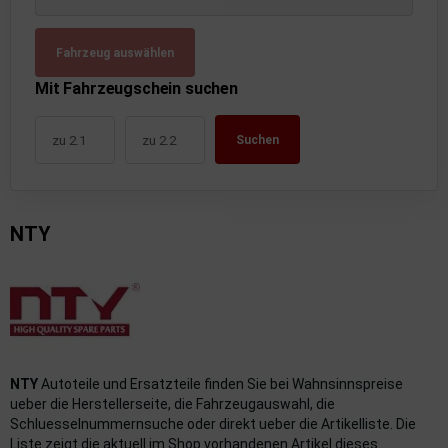
uckluftanlage
Fahrzeug auswählen
ktrik
Mit Fahrzeugschein suchen
hrerhaus/Aufbauten
Suchen
derung/ Dämpfung
triebe
NTY
izung/Lüftung
brid
formations-/Kommunikationssysteme
nenausstattung
NTY
Autoteile und Ersatzteile finden Sie bei Wahnsinnspreise
strumente
ueber die Herstellerseite, die Fahrzeugauswahl, die
Schluesselnummernsuche oder direkt ueber die Artikelliste. Die
Liste zeigt die aktuell im Shop vorhandenen Artikel dieses
rosserie