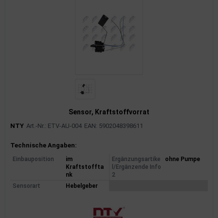
Sensor, Kraftstoffvorrat
NTY
Art.-Nr.: ETV-AU-004
EAN: 5902048398611
Produktinformationen
Technische Angaben:
Einbauposition
im
Ergänzungsartike
ohne Pumpe
Kraftstoffta
l/Ergänzende Info
nk
2
Sensorart
Hebelgeber