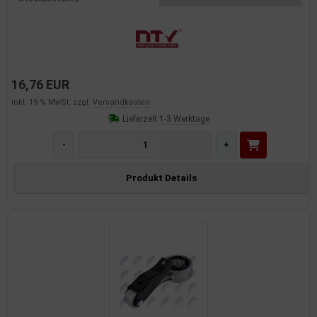
dantrieb
ementrieb
der/Reifen
16,76 EUR
inkl. 19 % MwSt. zzgl.
Versandkosten
heibenreinigung
Lieferzeit:
1-3 Werktage
heinwerferreinigung
-
+
hließanlage
Produkt Details
cherheitssysteme
ezialwerkzeuge
ansportvorrichtung
rkstattausrüstung