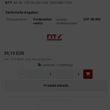
NTY
Art.-Nr.: ZZP-SK-003
EAN: 5902048317025
Produktinformationen
Technische Angaben:
Einbauposition
Vorderachse
paarige
ZZP-SK-002
rechts
Artikelnummer
39,10 EUR
inkl. 19 % MwSt. zzgl.
Versandkosten
Lieferzeit:
1-3 Werktage
-
+
Produkt Details