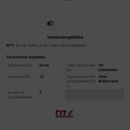
Innenraumgebläse
NTY
Art.-Nr.: EWN-LR-001
EAN: 5902048368423
Produktinformationen
Technische Angaben:
Einbauposition
vorne
Links-/Rechtslen
für
ker
Linkslenker
Spannung [V]
12
Ergänzungsartike
ohne
l/Ergänzende Info
Widerstand
2
Anzahl der
2
Steckkontakte