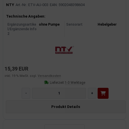
NTY
Art.-Nr.: ETV-AU-003
EAN: 5902048398604
Produktinformationen
Technische Angaben:
Ergänzungsartike
ohne Pumpe
Sensorart
Hebelgeber
l/Ergänzende Info
2
15,39 EUR
inkl. 19 % MwSt. zzgl.
Versandkosten
Lieferzeit:
1-3 Werktage
-
+
Produkt Details