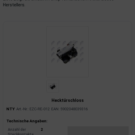
Herstellers.
imaanlage
mfortsysteme
aftstoffaufbereitung
aftstoffförderanlage
pplung
hlung
dungssicherung
Hecktürschloss
nkung
NTY
Art.-Nr.: EZC-RE-012
EAN: 5902048039316
tor
Produktinformationen
Technische Angaben:
rmteile/Verbrauchsmaterial
Anzahl der
2
Steckkontakte