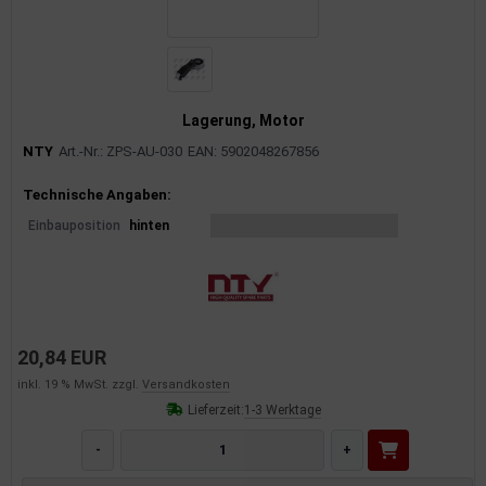
rkzeuge
behör
nd-/Glühanlage
Lagerung, Motor
NTY
Art.-Nr.: ZPS-AU-030
EAN: 5902048267856
Produktinformationen
Technische Angaben:
Einbauposition
hinten
20,84 EUR
inkl. 19 % MwSt. zzgl.
Versandkosten
Lieferzeit:
1-3 Werktage
-
+