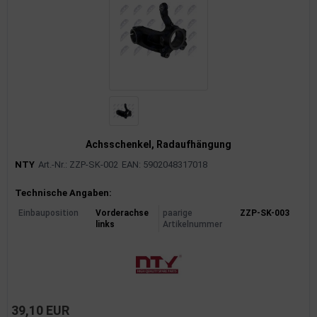
Achsschenkel, Radaufhängung
NTY
Art.-Nr.: ZZP-SK-002
EAN: 5902048317018
Produktinformationen
Technische Angaben:
Einbauposition
Vorderachse
paarige
ZZP-SK-003
links
Artikelnummer
39,10 EUR