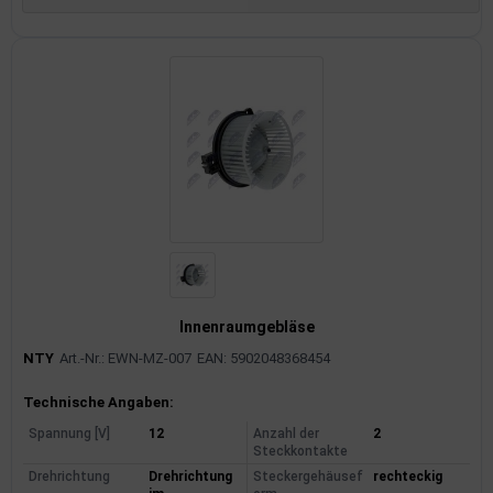
Innenraumgebläse
NTY
Art.-Nr.: EWN-MZ-007
EAN: 5902048368454
Produktinformationen
Technische Angaben:
Spannung [V]
12
Anzahl der
2
Steckkontakte
Drehrichtung
Drehrichtung
Steckergehäusef
rechteckig