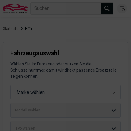
Suchen
Startseite
NTY
gasanlage
hsantrieb
Fahrzeugauswahl
hsaufhängung/Radführung
Wählen Sie Ihr Fahrzeug oder nutzen Sie die
Schlüsselnummer, damit wir direkt passende Ersatzteile
hängerauf-/Anbauteile
zeigen können.
hängevorrichtung
Fahrzeugauswahl
Marke wählen
leuchtung/Signalanlage
Modell wählen
emsanlage
emische Produkte
Typ wählen