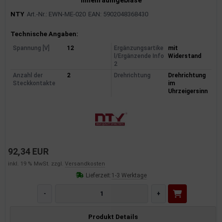
Innenraumgebläse
NTY
Art.-Nr.: EWN-ME-020
EAN: 5902048368430
Produktinformationen
Technische Angaben:
Spannung [V]
12
Ergänzungsartike
mit
l/Ergänzende Info
Widerstand
2
Anzahl der
2
Drehrichtung
Drehrichtung
Steckkontakte
im
Uhrzeigersinn
92,34 EUR
inkl. 19 % MwSt. zzgl.
Versandkosten
Lieferzeit:
1-3 Werktage
-
+
Produkt Details