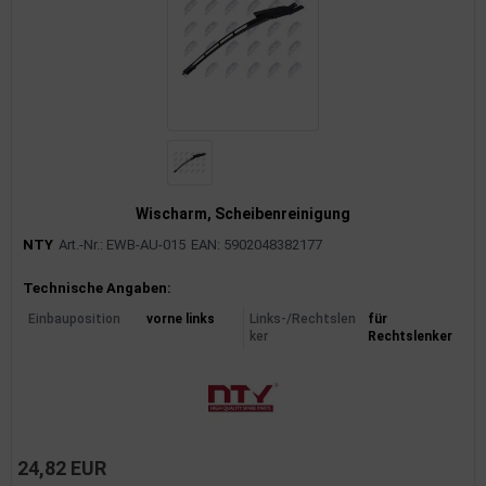
Wischarm, Scheibenreinigung
NTY
Art.-Nr.: EWB-AU-015
EAN: 5902048382177
Produktinformationen
Technische Angaben:
Einbauposition
vorne links
Links-/Rechtslen
für
ker
Rechtslenker
24,82 EUR