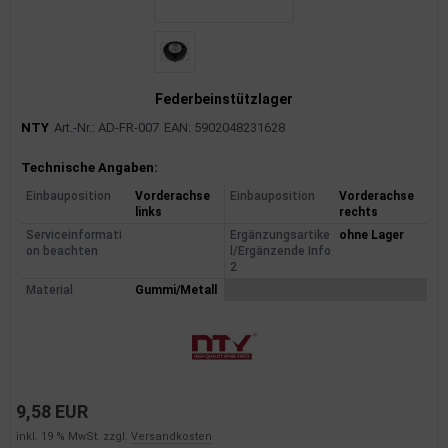
Federbeinstützlager
NTY
Art.-Nr.: AD-FR-007
EAN: 5902048231628
Produktinformationen
Technische Angaben:
Einbauposition
Vorderachse
Einbauposition
Vorderachse
links
rechts
Serviceinformati
Ergänzungsartike
ohne Lager
on beachten
l/Ergänzende Info
2
Material
Gummi/Metall
9,58 EUR
inkl. 19 % MwSt. zzgl.
Versandkosten