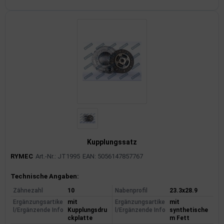
Kupplungssatz
RYMEC
Art.-Nr.: JT1995
EAN: 5056147857767
Produktinformationen
Technische Angaben:
Zähnezahl
10
Nabenprofil
23.3x28.9
Ergänzungsartike
mit
Ergänzungsartike
mit
l/Ergänzende Info
Kupplungsdru
l/Ergänzende Info
synthetische
ckplatte
m Fett