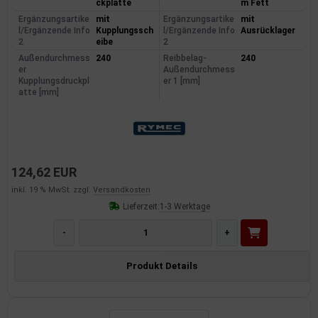
ckplatte
m Fett
dantrieb
Ergänzungsartike
mit
Ergänzungsartike
mit
l/Ergänzende Info
Kupplungssch
l/Ergänzende Info
Ausrücklager
2
eibe
2
ementrieb
Außendurchmess
240
Reibbelag-
240
er
Außendurchmess
der/Reifen
Kupplungsdruckpl
er 1 [mm]
atte [mm]
heibenreinigung
heinwerferreinigung
hließanlage
124,62 EUR
inkl. 19 % MwSt. zzgl.
Versandkosten
cherheitssysteme
Lieferzeit:
1-3 Werktage
ezialwerkzeuge
-
+
ansportvorrichtung
Produkt Details
rkstattausrüstung