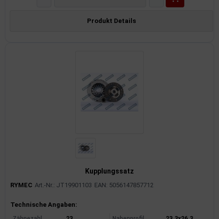
Produkt Details
Kupplungssatz
RYMEC
Art.-Nr.: JT19901103
EAN: 5056147857712
Produktinformationen
Technische Angaben:
Zähnezahl
23
Nabenprofil
23.3x26.3