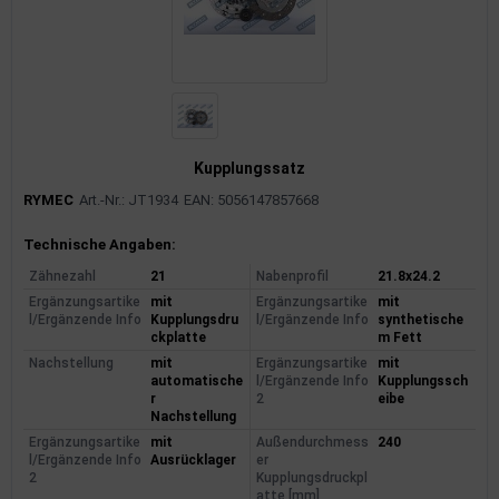
Kupplungssatz
RYMEC
Art.-Nr.: JT1934
EAN: 5056147857668
Produktinformationen
Technische Angaben:
Zähnezahl
21
Nabenprofil
21.8x24.2
Ergänzungsartike
mit
Ergänzungsartike
mit
l/Ergänzende Info
Kupplungsdru
l/Ergänzende Info
synthetische
ckplatte
m Fett
Nachstellung
mit
Ergänzungsartike
mit
automatische
l/Ergänzende Info
Kupplungssch
r
2
eibe
Nachstellung
Ergänzungsartike
mit
Außendurchmess
240
l/Ergänzende Info
Ausrücklager
er
2
Kupplungsdruckpl
atte [mm]