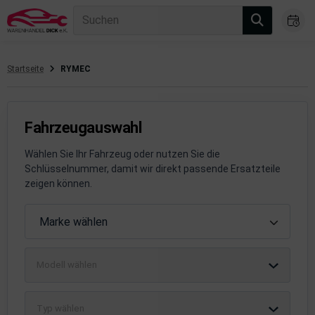
Suchen
Startseite
RYMEC
gasanlage
hsantrieb
Fahrzeugauswahl
hsaufhängung/Radführung
Wählen Sie Ihr Fahrzeug oder nutzen Sie die
Schlüsselnummer, damit wir direkt passende Ersatzteile
hängerauf-/Anbauteile
zeigen können.
hängevorrichtung
Fahrzeugauswahl
Marke wählen
leuchtung/Signalanlage
Modell wählen
emsanlage
emische Produkte
Typ wählen