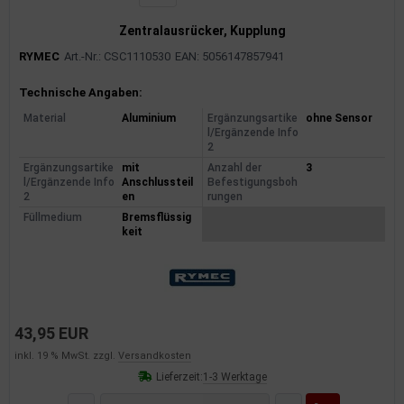
Zentralausrücker, Kupplung
RYMEC
Art.-Nr.: CSC1110530
EAN: 5056147857941
Produktinformationen
Technische Angaben:
Material
Aluminium
Ergänzungsartike
ohne Sensor
l/Ergänzende Info
2
Ergänzungsartike
mit
Anzahl der
3
l/Ergänzende Info
Anschlussteil
Befestigungsboh
2
en
rungen
Füllmedium
Bremsflüssig
keit
43,95 EUR
inkl. 19 % MwSt. zzgl.
Versandkosten
Lieferzeit:
1-3 Werktage