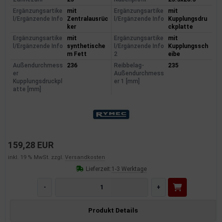
Ergänzungsartike
mit
Ergänzungsartike
mit
l/Ergänzende Info
Zentralausrüc
l/Ergänzende Info
Kupplungsdru
ker
ckplatte
Ergänzungsartike
mit
Ergänzungsartike
mit
l/Ergänzende Info
synthetische
l/Ergänzende Info
Kupplungssch
m Fett
2
eibe
Außendurchmess
236
Reibbelag-
235
er
Außendurchmess
Kupplungsdruckpl
er 1 [mm]
atte [mm]
159,28 EUR
inkl. 19 % MwSt. zzgl.
Versandkosten
Lieferzeit:
1-3 Werktage
-
+
Produkt Details