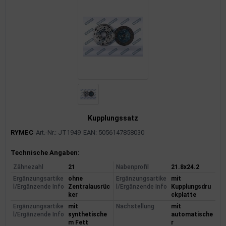
rkzeuge
behör
nd-/Glühanlage
Kupplungssatz
RYMEC
Art.-Nr.: JT1949
EAN: 5056147858030
Produktinformationen
Technische Angaben:
Zähnezahl
21
Nabenprofil
21.8x24.2
Ergänzungsartike
ohne
Ergänzungsartike
mit
l/Ergänzende Info
Zentralausrüc
l/Ergänzende Info
Kupplungsdru
ker
ckplatte
Ergänzungsartike
mit
Nachstellung
mit
l/Ergänzende Info
synthetische
automatische
m Fett
r