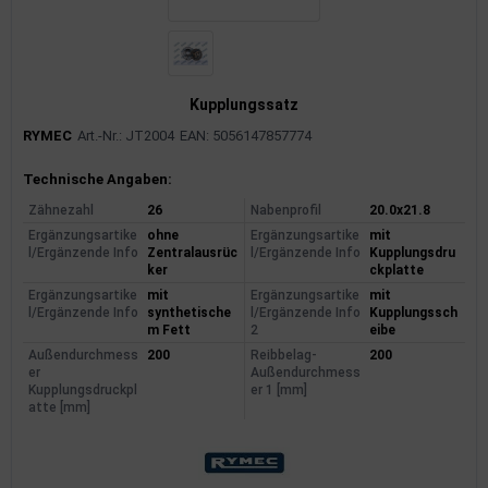
Kupplungssatz
RYMEC
Art.-Nr.: JT2004
EAN: 5056147857774
Produktinformationen
Technische Angaben:
Zähnezahl
26
Nabenprofil
20.0x21.8
Ergänzungsartike
ohne
Ergänzungsartike
mit
l/Ergänzende Info
Zentralausrüc
l/Ergänzende Info
Kupplungsdru
ker
ckplatte
Ergänzungsartike
mit
Ergänzungsartike
mit
l/Ergänzende Info
synthetische
l/Ergänzende Info
Kupplungssch
m Fett
2
eibe
Außendurchmess
200
Reibbelag-
200
er
Außendurchmess
Kupplungsdruckpl
er 1 [mm]
atte [mm]