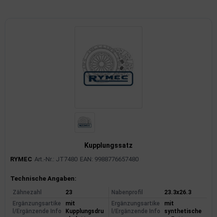
imaanlage
mfortsysteme
aftstoffaufbereitung
aftstoffförderanlage
pplung
hlung
dungssicherung
Kupplungssatz
RYMEC
Art.-Nr.: JT7480
EAN: 9988776657480
nkung
Produktinformationen
Technische Angaben:
tor
Zähnezahl
23
Nabenprofil
23.3x26.3
Ergänzungsartike
mit
Ergänzungsartike
mit
rmteile/Verbrauchsmaterial
l/Ergänzende Info
Kupplungsdru
l/Ergänzende Info
synthetische