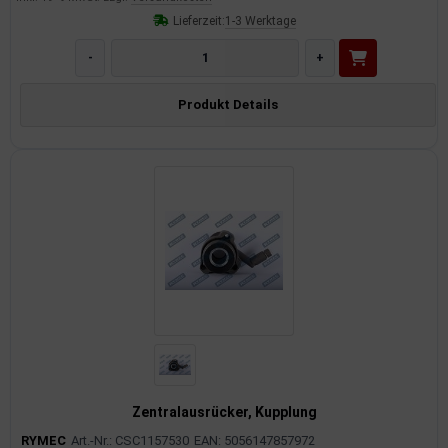
Lieferzeit:
1-3 Werktage
-
+
Produkt Details
Zentralausrücker, Kupplung
RYMEC
Art.-Nr.: CSC1157530
EAN: 5056147857972