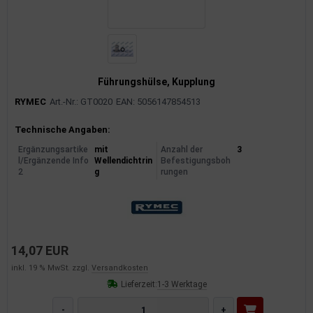
Führungshülse, Kupplung
RYMEC
Art.-Nr.: GT0020
EAN: 5056147854513
Produktinformationen
Technische Angaben:
Ergänzungsartike
mit
Anzahl der
3
l/Ergänzende Info
Wellendichtrin
Befestigungsboh
2
g
rungen
14,07 EUR
inkl. 19 % MwSt. zzgl.
Versandkosten
Lieferzeit:
1-3 Werktage
-
+