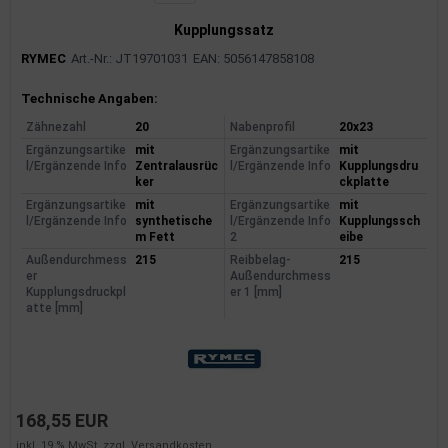
Kupplungssatz
RYMEC
Art.-Nr.: JT19701031
EAN: 5056147858108
Produktinformationen
Technische Angaben:
Zähnezahl
20
Nabenprofil
20x23
Ergänzungsartike
mit
Ergänzungsartike
mit
l/Ergänzende Info
Zentralausrüc
l/Ergänzende Info
Kupplungsdru
ker
ckplatte
Ergänzungsartike
mit
Ergänzungsartike
mit
l/Ergänzende Info
synthetische
l/Ergänzende Info
Kupplungssch
m Fett
2
eibe
Außendurchmess
215
Reibbelag-
215
er
Außendurchmess
Kupplungsdruckpl
er 1 [mm]
atte [mm]
168,55 EUR
inkl. 19 % MwSt. zzgl.
Versandkosten