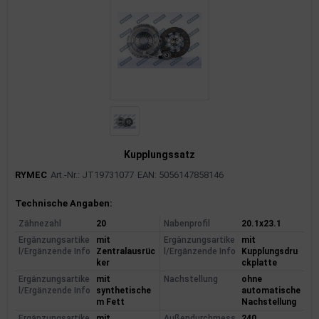
Kupplungssatz
RYMEC
Art.-Nr.: JT19731077
EAN: 5056147858146
Produktinformationen
Technische Angaben:
Zähnezahl
20
Nabenprofil
20.1x23.1
Ergänzungsartike
mit
Ergänzungsartike
mit
l/Ergänzende Info
Zentralausrüc
l/Ergänzende Info
Kupplungsdru
ker
ckplatte
Ergänzungsartike
mit
Nachstellung
ohne
l/Ergänzende Info
synthetische
automatische
m Fett
Nachstellung
Ergänzungsartike
mit
Außendurchmess
240