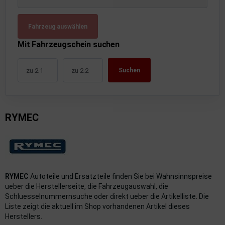
uckluftanlage
Fahrzeug auswählen
ktrik
Mit Fahrzeugschein suchen
hrerhaus/Aufbauten
Suchen
derung/ Dämpfung
triebe
RYMEC
izung/Lüftung
brid
formations-/Kommunikationssysteme
RYMEC
Autoteile und Ersatzteile finden Sie bei Wahnsinnspreise
nenausstattung
ueber die Herstellerseite, die Fahrzeugauswahl, die
Schluesselnummernsuche oder direkt ueber die Artikelliste. Die
strumente
Liste zeigt die aktuell im Shop vorhandenen Artikel dieses
Herstellers.
rosserie