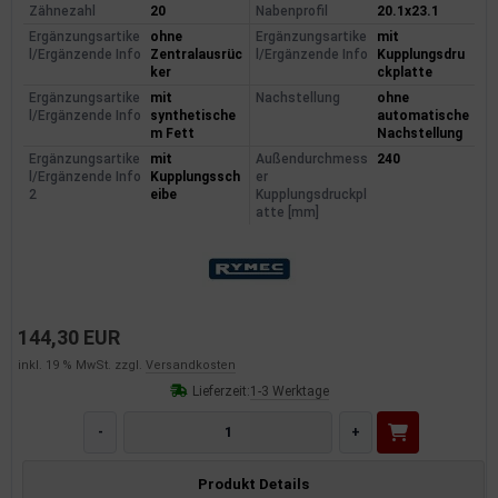
Zähnezahl
20
Nabenprofil
20.1x23.1
Ergänzungsartike
ohne
Ergänzungsartike
mit
l/Ergänzende Info
Zentralausrüc
l/Ergänzende Info
Kupplungsdru
ker
ckplatte
Ergänzungsartike
mit
Nachstellung
ohne
l/Ergänzende Info
synthetische
automatische
m Fett
Nachstellung
Ergänzungsartike
mit
Außendurchmess
240
l/Ergänzende Info
Kupplungssch
er
2
eibe
Kupplungsdruckpl
atte [mm]
144,30 EUR
inkl. 19 % MwSt. zzgl.
Versandkosten
Lieferzeit:
1-3 Werktage
-
+
Produkt Details