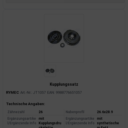
Kupplungssatz
RYMEC
Art.-Nr.: JT1057
EAN: 9988776651057
Produktinformationen
Technische Angaben:
Zähnezahl
26
Nabenprofil
26.6x28.9
Ergänzungsartike
mit
Ergänzungsartike
mit
l/Ergänzende Info
Kupplungsdru
l/Ergänzende Info
synthetische
ckplatte
m Fett