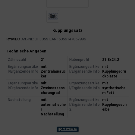
Kupplungssatz
RYMEC
Art.-Nr.: DF3055
EAN: 5056147857996
Produktinformationen
Technische Angaben:
Zähnezahl
21
Nabenprofil
21.8x24.2
Ergänzungsartike
mit
Ergänzungsartike
mit
l/Ergänzende Info
Zentralausrüc
l/Ergänzende Info
Kupplungsdru
ker
ckplatte
Ergänzungsartike
mit
Ergänzungsartike
mit
l/Ergänzende Info
Zweimassens
l/Ergänzende Info
synthetische
chwungrad
m Fett
Nachstellung
mit
Ergänzungsartike
mit
automatische
l/Ergänzende Info
Kupplungssch
r
2
eibe
Nachstellung