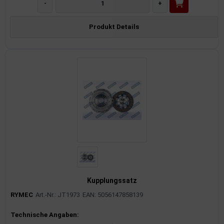
-
+
Produkt Details
Kupplungssatz
RYMEC
Art.-Nr.: JT1973
EAN: 5056147858139
Produktinformationen
Technische Angaben: