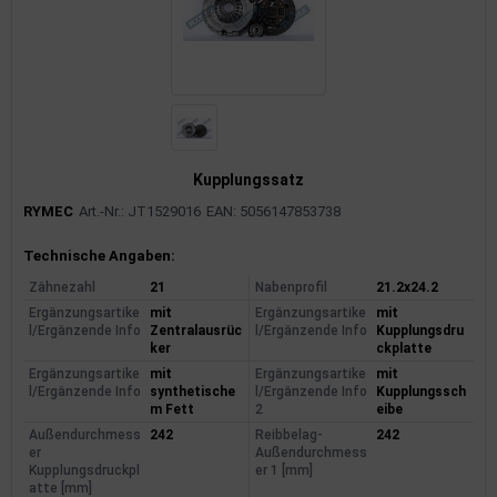
Kupplungssatz
RYMEC
Art.-Nr.: JT1529016
EAN: 5056147853738
Produktinformationen
Technische Angaben:
Zähnezahl
21
Nabenprofil
21.2x24.2
Ergänzungsartike
mit
Ergänzungsartike
mit
l/Ergänzende Info
Zentralausrüc
l/Ergänzende Info
Kupplungsdru
ker
ckplatte
Ergänzungsartike
mit
Ergänzungsartike
mit
l/Ergänzende Info
synthetische
l/Ergänzende Info
Kupplungssch
m Fett
2
eibe
Außendurchmess
242
Reibbelag-
242
er
Außendurchmess
Kupplungsdruckpl
er 1 [mm]
atte [mm]