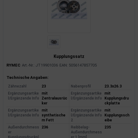
Kupplungssatz
RYMEC
Art.-Nr.: JT19901036
EAN: 5056147857705
Produktinformationen
Technische Angaben:
Zähnezahl
23
Nabenprofil
23.3x26.3
Ergänzungsartike
mit
Ergänzungsartike
mit
l/Ergänzende Info
Zentralausrüc
l/Ergänzende Info
Kupplungsdru
ker
ckplatte
Ergänzungsartike
mit
Ergänzungsartike
mit
l/Ergänzende Info
synthetische
l/Ergänzende Info
Kupplungssch
m Fett
2
eibe
Außendurchmess
236
Reibbelag-
235
er
Außendurchmess
Kupplungsdruckpl
er 1 [mm]