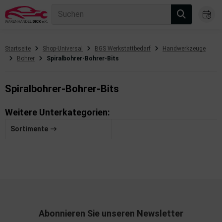
Suchen
Startseite
Shop-Universal
BGS Werkstattbedarf
Handwerkzeuge
Bohrer
Spiralbohrer-Bohrer-Bits
gasanlage
hsantrieb
Spiralbohrer-Bohrer-Bits
hsaufhängung/Radführung
Weitere Unterkategorien:
hängerauf-/Anbauteile
Sortimente
hängevorrichtung
leuchtung/Signalanlage
emsanlage
emische Produkte
Abonnieren Sie unseren Newsletter