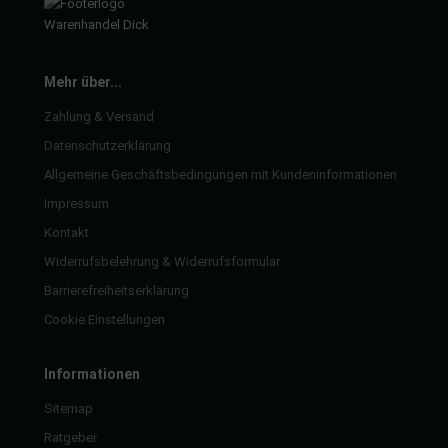
imaanlage
Mehr über...
mfortsysteme
Zahlung & Versand
aftstoffaufbereitung
Datenschutzerklärung
aftstoffförderanlage
Allgemeine Geschäftsbedingungen mit Kundeninformationen
Impressum
pplung
Kontakt
hlung
Widerrufsbelehrung & Widerrufsformular
Barrierefreiheitserklärung
dungssicherung
Cookie Einstellungen
nkung
Informationen
tor
Sitemap
rmteile/Verbrauchsmaterial
Ratgeber