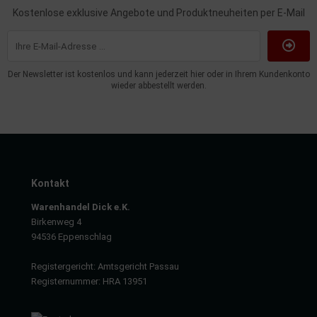
uckluftanlage
Kostenlose exklusive Angebote und Produktneuheiten per E-Mail
ktrik
hrerhaus/Aufbauten
Der Newsletter ist kostenlos und kann jederzeit hier oder in Ihrem Kundenkonto
wieder abbestellt werden.
derung/ Dämpfung
triebe
izung/Lüftung
Kontakt
brid
Warenhandel Dick e.K.
Birkenweg 4
formations-/Kommunikationssysteme
94536 Eppenschlag
nenausstattung
Registergericht: Amtsgericht Passau
Registernummer: HRA 13951
strumente
rosserie