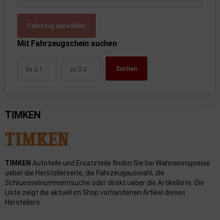
uckluftanlage
Fahrzeug auswählen
ktrik
Mit Fahrzeugschein suchen
hrerhaus/Aufbauten
Suchen
derung/ Dämpfung
triebe
TIMKEN
izung/Lüftung
brid
formations-/Kommunikationssysteme
TIMKEN
Autoteile und Ersatzteile finden Sie bei Wahnsinnspreise
ueber die Herstellerseite, die Fahrzeugauswahl, die
nenausstattung
Schluesselnummernsuche oder direkt ueber die Artikelliste. Die
Liste zeigt die aktuell im Shop vorhandenen Artikel dieses
strumente
Herstellers.
rosserie