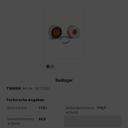
imaanlage
mfortsysteme
aftstoffaufbereitung
aftstoffförderanlage
pplung
hlung
Radlager
dungssicherung
TIMKEN
Art.-Nr.: SET2351
nkung
Produktinformationen
Technische Angaben:
Breite [mm]
110,1
Außendurchmess
119,7
tor
er [mm]
Innendurchmess
69,8
rmteile/Verbrauchsmaterial
er [mm]