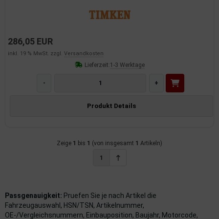
dantrieb
ementrieb
286,05 EUR
der/Reifen
inkl. 19 % MwSt. zzgl.
Versandkosten
Lieferzeit:
1-3 Werktage
heibenreinigung
-
+
heinwerferreinigung
Produkt Details
hließanlage
cherheitssysteme
Zeige
1
bis
1
(von insgesamt
1
Artikeln)
1
ezialwerkzeuge
ansportvorrichtung
Passgenauigkeit:
Pruefen Sie je nach Artikel die
rkstattausrüstung
Fahrzeugauswahl, HSN/TSN, Artikelnummer,
OE-/Vergleichsnummern, Einbauposition, Baujahr, Motorcode,