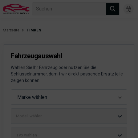
Suchen
Startseite
TIMKEN
gasanlage
hsantrieb
Fahrzeugauswahl
hsaufhängung/Radführung
Wählen Sie Ihr Fahrzeug oder nutzen Sie die
Schlüsselnummer, damit wir direkt passende Ersatzteile
hängerauf-/Anbauteile
zeigen können.
hängevorrichtung
Fahrzeugauswahl
Marke wählen
leuchtung/Signalanlage
Modell wählen
emsanlage
emische Produkte
Typ wählen