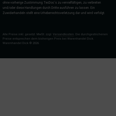
ohne vorherige Zustimmung TecDoc´s zu vervielfältigen, zu verbreiten
und/oder diese Handlungen durch Dritte ausführen zu lassen. Ein
Zuwiderhandeln stellt eine Urheberrechtsverletzung dar und wird verfolgt.
Alle Preise inkl. gesetzl. MwSt. zzgl.
Versandkosten
. Die durchgestrichenen
Preise entsprechen dem bisherigen Preis bei Warenhandel Dick.
Warenhandel Dick © 2026