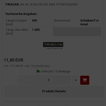
TRISCAN
Art.-Nr.: 8140 291163
EAN: 5710476262905
Produktinformationen
Technische Angaben:
Länge1/Länge2
990
Bremsenart
Scheiben/Tro
[mm]
mmel
Länge über Alles
1.000
[mm]
11,80 EUR
inkl. 19 % MwSt. zzgl.
Versandkosten
Lieferzeit:
1-3 Werktage
-
+
Produkt Details