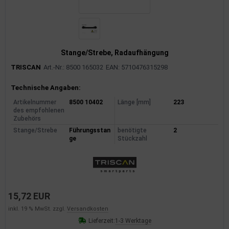
rkzeuge
behör
nd-/Glühanlage
Stange/Strebe, Radaufhängung
TRISCAN
Art.-Nr.: 8500 165032
EAN: 5710476315298
Produktinformationen
Technische Angaben:
Artikelnummer
8500 10402
Länge [mm]
223
des empfohlenen
Zubehörs
Stange/Strebe
Führungsstan
benötigte
2
ge
Stückzahl
15,72 EUR
inkl. 19 % MwSt. zzgl.
Versandkosten
Lieferzeit:
1-3 Werktage