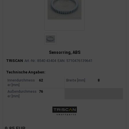
Sensorring, ABS
TRISCAN
Art.-Nr.: 8540 43404
EAN: 5710476139641
Produktinformationen
Technische Angaben:
Innendurchmess
62
Breite [mm]
8
er [mm]
Außendurchmess
76
er [mm]
9,85 EUR