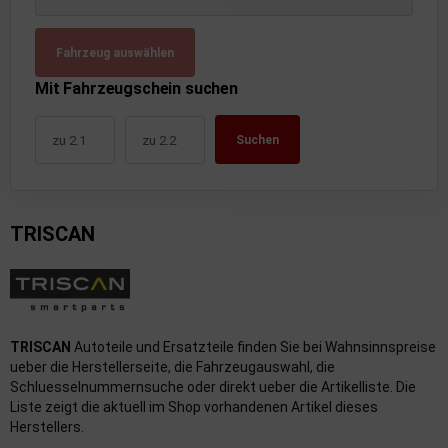
uckluftanlage
Fahrzeug auswählen
ktrik
Mit Fahrzeugschein suchen
hrerhaus/Aufbauten
Suchen
derung/ Dämpfung
triebe
TRISCAN
izung/Lüftung
brid
formations-/Kommunikationssysteme
TRISCAN
Autoteile und Ersatzteile finden Sie bei Wahnsinnspreise
nenausstattung
ueber die Herstellerseite, die Fahrzeugauswahl, die
Schluesselnummernsuche oder direkt ueber die Artikelliste. Die
strumente
Liste zeigt die aktuell im Shop vorhandenen Artikel dieses
Herstellers.
rosserie