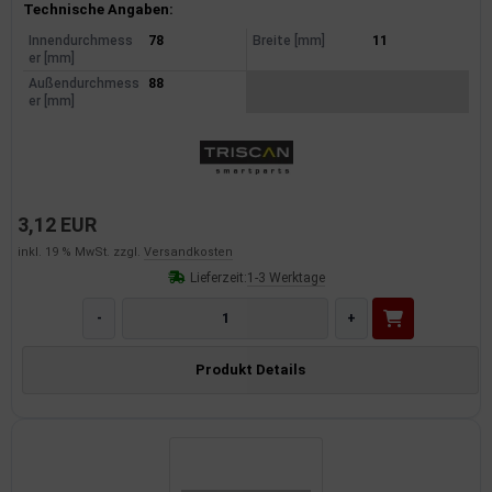
Produktinformationen
Technische Angaben:
Innendurchmess
78
Breite [mm]
11
er [mm]
Außendurchmess
88
er [mm]
3,12 EUR
inkl. 19 % MwSt. zzgl.
Versandkosten
Lieferzeit:
1-3 Werktage
-
+
Produkt Details