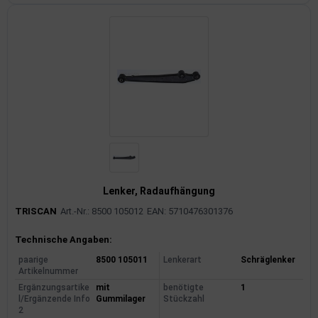
Lenker, Radaufhängung
TRISCAN
Art.-Nr.: 8500 105012
EAN: 5710476301376
Produktinformationen
Technische Angaben:
paarige
8500 105011
Lenkerart
Schräglenker
Artikelnummer
Ergänzungsartike
mit
benötigte
1
l/Ergänzende Info
Gummilager
Stückzahl
2