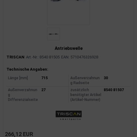
Antriebswelle
TRISCAN
Art.-Nr.: 8540 81505
EAN: 5710476326928
Produktinformationen
Technische Angaben:
Länge [mm]
715
Außenverzahnun
30
g Radseite
Außenverzahnun
27
zusätzlich
8540 81507
g
benötigter Artikel
Differenzialseite
(Artikel-Nummer)
266,12 EUR