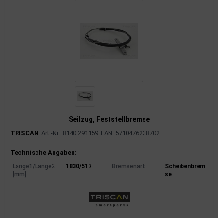
Seilzug, Feststellbremse
TRISCAN
Art.-Nr.: 8140 291159
EAN: 5710476238702
Produktinformationen
Technische Angaben:
Länge1/Länge2
1830/517
Bremsenart
Scheibenbrem
[mm]
se