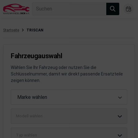
Suchen
Startseite
TRISCAN
gasanlage
hsantrieb
Fahrzeugauswahl
hsaufhängung/Radführung
Wählen Sie Ihr Fahrzeug oder nutzen Sie die
Schlüsselnummer, damit wir direkt passende Ersatzteile
hängerauf-/Anbauteile
zeigen können.
hängevorrichtung
Fahrzeugauswahl
Marke wählen
leuchtung/Signalanlage
Modell wählen
emsanlage
emische Produkte
Typ wählen