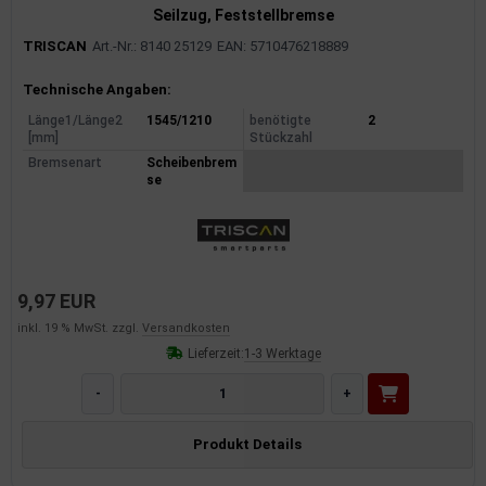
Seilzug, Feststellbremse
TRISCAN
Art.-Nr.: 8140 25129
EAN: 5710476218889
Produktinformationen
Technische Angaben:
Länge1/Länge2
1545/1210
benötigte
2
[mm]
Stückzahl
Bremsenart
Scheibenbrem
se
9,97 EUR
inkl. 19 % MwSt. zzgl.
Versandkosten
Lieferzeit:
1-3 Werktage
-
+
Produkt Details