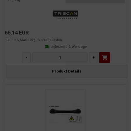
er [mm]
dantrieb
ementrieb
66,14 EUR
der/Reifen
inkl. 19 % MwSt. zzgl.
Versandkosten
heibenreinigung
Lieferzeit:
1-3 Werktage
heinwerferreinigung
-
+
hließanlage
Produkt Details
cherheitssysteme
ezialwerkzeuge
ansportvorrichtung
rkstattausrüstung