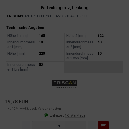
Faltenbalgsatz, Lenkung
TRISCAN
Art.-Nr.: 8500 260
EAN: 5710476156938
Produktinformationen
Technische Angaben:
Höhe 1 [mm]
165
Höhe 2 [mm]
122
Innendurchmess
10
Innendurchmess
40
er 1 [mm]
er 2 [mm]
Höhe [mm]
220
Innendurchmess
10
er 1 von [mm]
Innendurchmess
52
er 1 bis [mm]
19,78 EUR
inkl. 19 % MwSt. zzgl.
Versandkosten
Lieferzeit:
1-3 Werktage
-
+