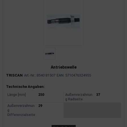
Antriebswelle
TRISCAN
Art.-Nr.: 8540 81507
EAN: 5710476324955
Produktinformationen
Technische Angaben:
Länge [mm]
250
Außenverzahnun
37
g Radseite
Außenverzahnun
29
g
Differenzialseite