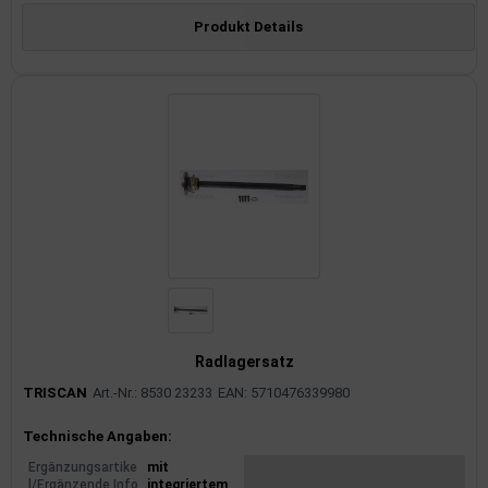
Produkt Details
Radlagersatz
TRISCAN
Art.-Nr.: 8530 23233
EAN: 5710476339980
Produktinformationen
Technische Angaben:
Ergänzungsartike
mit
l/Ergänzende Info
integriertem