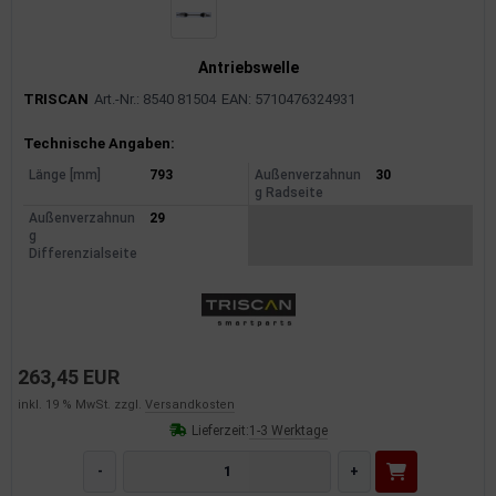
Antriebswelle
TRISCAN
Art.-Nr.: 8540 81504
EAN: 5710476324931
Produktinformationen
Technische Angaben:
Länge [mm]
793
Außenverzahnun
30
g Radseite
Außenverzahnun
29
g
Differenzialseite
263,45 EUR
inkl. 19 % MwSt. zzgl.
Versandkosten
Lieferzeit:
1-3 Werktage
-
+