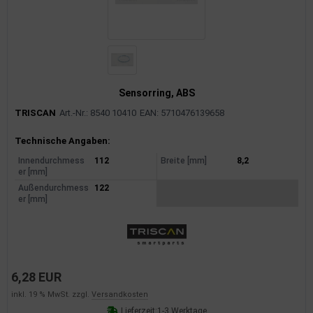
Sensorring, ABS
TRISCAN
Art.-Nr.: 8540 10410
EAN: 5710476139658
Produktinformationen
Technische Angaben:
Innendurchmess
112
Breite [mm]
8,2
er [mm]
Außendurchmess
122
er [mm]
6,28 EUR
inkl. 19 % MwSt. zzgl.
Versandkosten
Lieferzeit:
1-3 Werktage