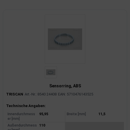
imaanlage
mfortsysteme
aftstoffaufbereitung
aftstoffförderanlage
pplung
hlung
Sensorring, ABS
dungssicherung
TRISCAN
Art.-Nr.: 8540 24408
EAN: 5710476143525
nkung
Produktinformationen
Technische Angaben:
tor
Innendurchmess
95,95
Breite [mm]
11,5
er [mm]
rmteile/Verbrauchsmaterial
Außendurchmess
110