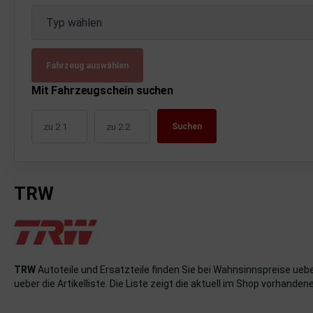
uckluftanlage
Typ wählen
ktrik
Fahrzeug auswählen
hrerhaus/Aufbauten
Mit Fahrzeugschein suchen
derung/ Dämpfung
Suchen
triebe
izung/Lüftung
TRW
brid
formations-/Kommunikationssysteme
nenausstattung
TRW
Autoteile und Ersatzteile finden Sie bei Wahnsinnspreise ueb
strumente
ueber die Artikelliste. Die Liste zeigt die aktuell im Shop vorhandene
rosserie