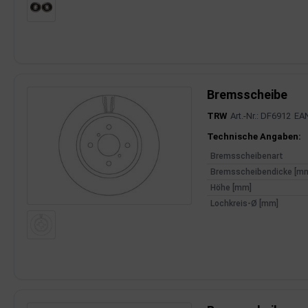
Bremsscheibe
TRW
Art.-Nr.: DF6912
EA
Produktinfor
Technische Angaben:
Bremsscheibenart
Bremsscheibendicke [m
Höhe [mm]
Lochkreis-Ø [mm]