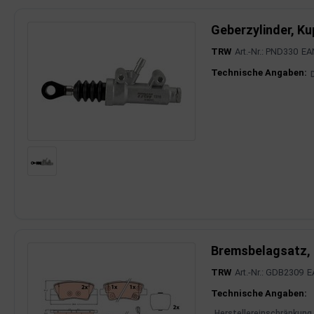
Geberzylinder, K
imaanlage
TRW
Art.-Nr.: PND330
EA
mfortsysteme
Produktinfor
Technische Angaben:
aftstoffaufbereitung
aftstoffförderanlage
pplung
hlung
dungssicherung
nkung
Bremsbelagsatz,
tor
TRW
Art.-Nr.: GDB2309
E
Produktinfor
Technische Angaben:
rmteile/Verbrauchsmaterial
Herstellereinschränkung