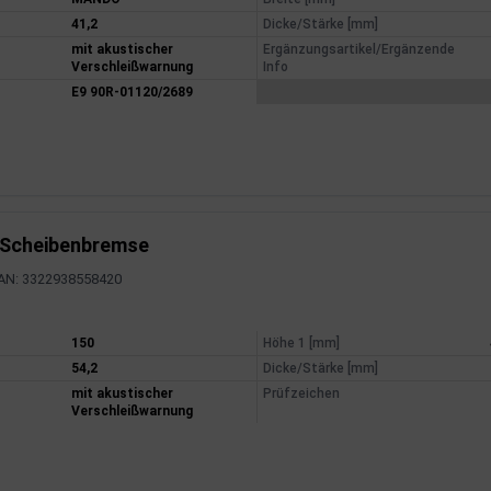
41,2
Dicke/Stärke [mm]
mit akustischer
Ergänzungsartikel/Ergänzende
Verschleißwarnung
Info
E9 90R-01120/2689
 Scheibenbremse
AN: 3322938558420
mationen
150
Höhe 1 [mm]
54,2
Dicke/Stärke [mm]
mit akustischer
Prüfzeichen
Verschleißwarnung