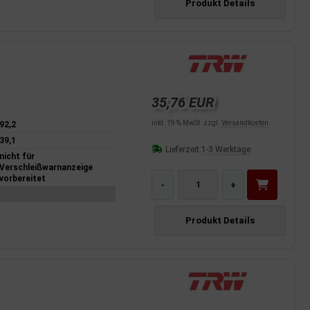
Produkt Details
35,76 EUR
inkl. 19 % MwSt. zzgl.
Versandkosten
92,2
39,1
Lieferzeit:
1-3 Werktage
nicht für
Verschleißwarnanzeige
vorbereitet
-
+
Produkt Details