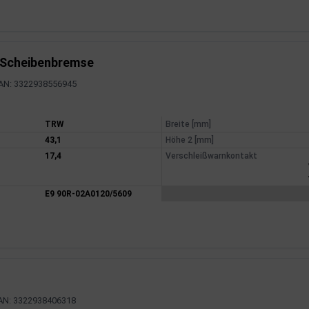
 Scheibenbremse
AN: 3322938556945
mationen
TRW
Breite [mm]
43,1
Höhe 2 [mm]
17,4
Verschleißwarnkontakt
E9 90R-02A0120/5609
AN: 3322938406318