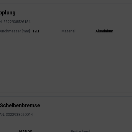
upplung
N: 3322938526184
mationen
Durchmesser [mm]
19,1
Material
Aluminium
 Scheibenbremse
AN: 3322938520014
mationen
MANDO
Breite [mm]