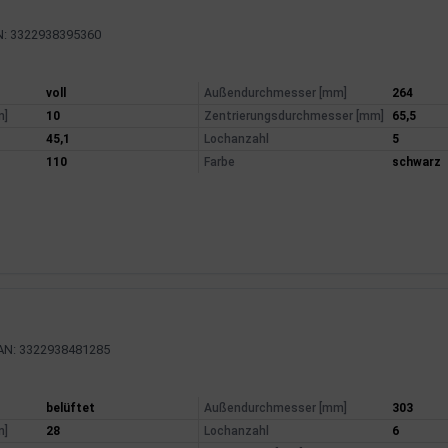
N: 3322938395360
mationen
voll
Außendurchmesser [mm]
264
m]
10
Zentrierungsdurchmesser [mm]
65,5
45,1
Lochanzahl
5
110
Farbe
schwarz
AN: 3322938481285
mationen
belüftet
Außendurchmesser [mm]
303
m]
28
Lochanzahl
6