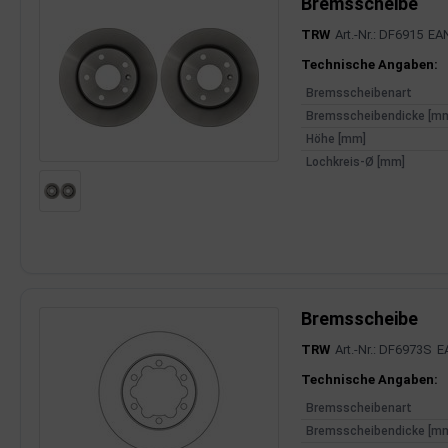
Bremsscheibe
TRW
Art.-Nr.: DF6915
EA
Produktinfor
Technische Angaben:
Bremsscheibenart
Bremsscheibendicke [m
Höhe [mm]
Lochkreis-Ø [mm]
Bremsscheibe
TRW
Art.-Nr.: DF6973S
E
Produktinfor
Technische Angaben:
Bremsscheibenart
Bremsscheibendicke [m