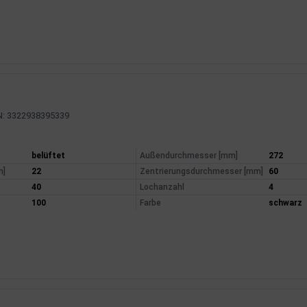
N: 3322938395339
mationen
belüftet
Außendurchmesser [mm]
272
m]
22
Zentrierungsdurchmesser [mm]
60
40
Lochanzahl
4
100
Farbe
schwarz