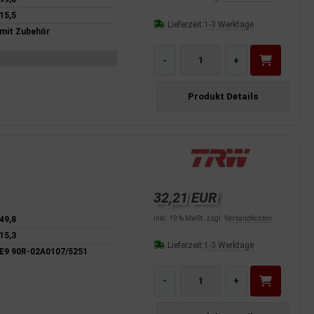
15,5
Lieferzeit:
1-3 Werktage
mit Zubehör
-
+
Produkt Details
32,21 EUR
inkl. 19 % MwSt. zzgl.
Versandkosten
49,8
15,3
Lieferzeit:
1-3 Werktage
E9 90R-02A0107/5251
-
+