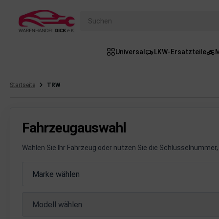
Suchen
Universal
LKW-Ersatzteile
M
gasanlage
hsantrieb
Startseite
TRW
hsaufhängung/Radführung
hängerauf-/Anbauteile
Fahrzeugauswahl
hängevorrichtung
Wählen Sie Ihr Fahrzeug oder nutzen Sie die Schlüsselnummer, 
leuchtung/Signalanlage
Fahrzeugauswahl
Marke wählen
emsanlage
Modell wählen
emische Produkte