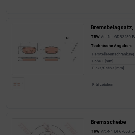
rkzeuge
behör
Bremsbelagsatz,
nd-/Glühanlage
TRW
Art.-Nr.: GDB2480
E
Produktinfor
Technische Angaben:
Herstellereinschränkung
Höhe 1 [mm]
Dicke/Stärke [mm]
Prüfzeichen
Bremsscheibe
TRW
Art.-Nr.: DF6706S
E