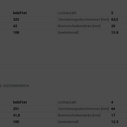
mationen
belüftet
Lochanzahl
5
]
325
Zentrierungsdurchmesser [mm]
63,5
42
Bremsscheibendicke [mm]
20
108
Gewindemaß
15.8
N: 3322938395414
mationen
belüftet
Lochanzahl
4
]
251
Zentrierungsdurchmesser [mm]
64
41,8
Bremsscheibendicke [mm]
17
100
Gewindemaß
12.5