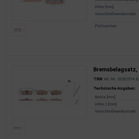
Höhe [mm]
dantrieb
Verschleißwarnkontakt
ementrieb
Prüfzeichen
der/Reifen
heibenreinigung
heinwerferreinigung
Bremsbelagsatz,
hließanlage
TRW
Art.-Nr.: GDB2514
E
cherheitssysteme
Produktinfor
Technische Angaben:
Breite [mm]
ezialwerkzeuge
Höhe 2 [mm]
Verschleißwarnkontakt
ansportvorrichtung
rkstattausrüstung