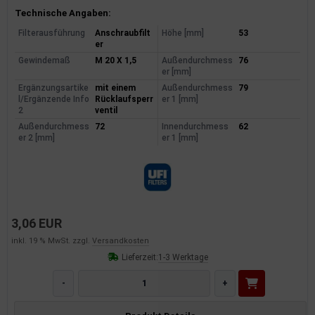
Produktinformationen
Technische Angaben:
Filterausführung
Anschraubfilt
Höhe [mm]
53
er
Gewindemaß
M 20 X 1,5
Außendurchmess
76
er [mm]
Ergänzungsartike
mit einem
Außendurchmess
79
l/Ergänzende Info
Rücklaufsperr
er 1 [mm]
2
ventil
Außendurchmess
72
Innendurchmess
62
er 2 [mm]
er 1 [mm]
3,06 EUR
inkl. 19 % MwSt. zzgl.
Versandkosten
Lieferzeit:
1-3 Werktage
-
+