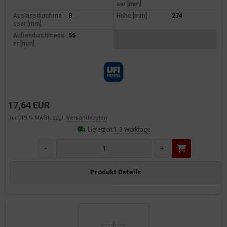
ser [mm]
dantrieb
Auslassdurchme
8
Höhe [mm]
274
sser [mm]
ementrieb
Außendurchmess
55
er [mm]
der/Reifen
heibenreinigung
heinwerferreinigung
17,64 EUR
inkl. 19 % MwSt. zzgl.
Versandkosten
hließanlage
Lieferzeit:
1-3 Werktage
cherheitssysteme
-
+
ezialwerkzeuge
Produkt Details
ansportvorrichtung
rkstattausrüstung