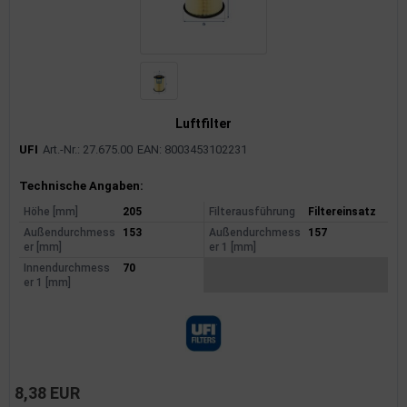
Luftfilter
UFI
Art.-Nr.: 27.675.00
EAN: 8003453102231
Produktinformationen
Technische Angaben:
Höhe [mm]
205
Filterausführung
Filtereinsatz
Außendurchmess
153
Außendurchmess
157
er [mm]
er 1 [mm]
Innendurchmess
70
er 1 [mm]
8,38 EUR