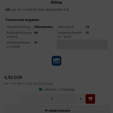
Ölfilter
UFI
Art.-Nr.: 25.049.00
EAN: 8003453067479
Produktinformationen
Technische Angaben:
Filterausführung
Filtereinsatz
Höhe [mm]
74
Außendurchmess
64
Innendurchmess
31
er [mm]
er 1 [mm]
Innendurchmess
31
er 2 [mm]
4,56 EUR
inkl. 19 % MwSt. zzgl.
Versandkosten
Lieferzeit:
1-3 Werktage
-
+
Produkt Details