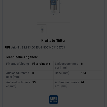
Kraftstofffilter
UFI
Art.-Nr.: 31.833.00
EAN: 8003453155763
Produktinformationen
Technische Angaben:
Filterausführung
Filtereinsatz
Einlassdurchmes
8
ser [mm]
Auslassdurchme
8
Höhe [mm]
164
sser [mm]
Außendurchmess
55
Außendurchmess
61
er [mm]
er 1 [mm]