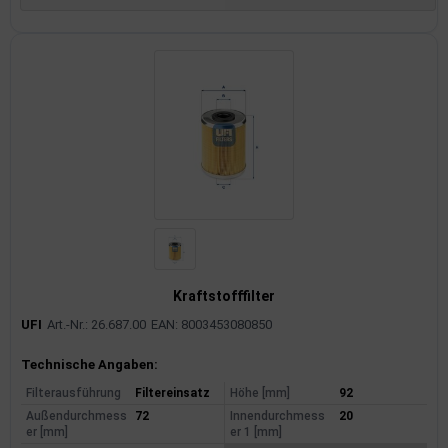
Kraftstofffilter
UFI
Art.-Nr.: 26.687.00
EAN: 8003453080850
Produktinformationen
Technische Angaben:
Filterausführung
Filtereinsatz
Höhe [mm]
92
Außendurchmess
72
Innendurchmess
20
er [mm]
er 1 [mm]