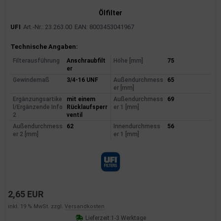
Ölfilter
UFI
Art.-Nr.: 23.263.00
EAN: 8003453041967
Produktinformationen
Technische Angaben:
Filterausführung
Anschraubfilt
Höhe [mm]
75
er
Gewindemaß
3/4-16 UNF
Außendurchmess
65
er [mm]
Ergänzungsartike
mit einem
Außendurchmess
69
l/Ergänzende Info
Rücklaufsperr
er 1 [mm]
2
ventil
Außendurchmess
62
Innendurchmess
56
er 2 [mm]
er 1 [mm]
2,65 EUR
inkl. 19 % MwSt. zzgl.
Versandkosten
Lieferzeit:
1-3 Werktage