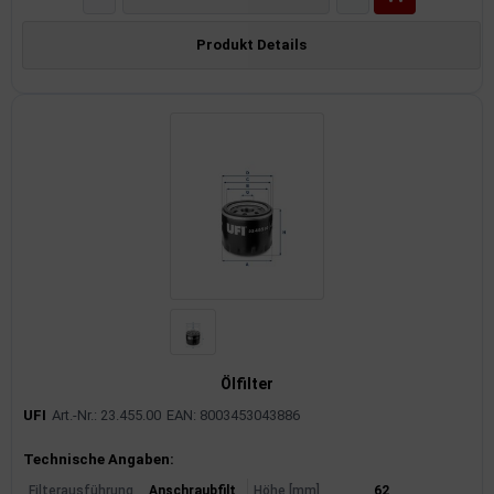
Produkt Details
Ölfilter
UFI
Art.-Nr.: 23.455.00
EAN: 8003453043886
Produktinformationen
Technische Angaben:
Filterausführung
Anschraubfilt
Höhe [mm]
62