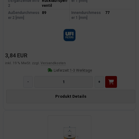
l/Ergänzende Info
Rücklaufsperr
er 1 [mm]
2
ventil
Außendurchmess
89
Innendurchmess
77
er 2 [mm]
er 1 [mm]
3,84 EUR
inkl. 19 % MwSt. zzgl.
Versandkosten
Lieferzeit:
1-3 Werktage
-
+
Produkt Details