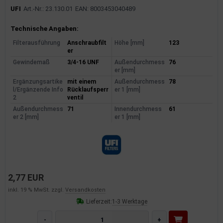
UFI
Art.-Nr.: 23.130.01
EAN: 8003453040489
Produktinformationen
Technische Angaben:
Filterausführung
Anschraubfilt
Höhe [mm]
123
er
Gewindemaß
3/4-16 UNF
Außendurchmess
76
er [mm]
Ergänzungsartike
mit einem
Außendurchmess
78
l/Ergänzende Info
Rücklaufsperr
er 1 [mm]
2
ventil
Außendurchmess
71
Innendurchmess
61
er 2 [mm]
er 1 [mm]
2,77 EUR
inkl. 19 % MwSt. zzgl.
Versandkosten
Lieferzeit:
1-3 Werktage
-
+