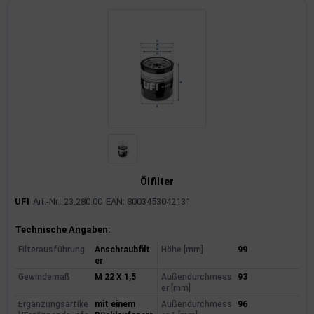
Ölfilter
UFI
Art.-Nr.: 23.280.00
EAN: 8003453042131
Produktinformationen
Technische Angaben:
Filterausführung
Anschraubfilt
Höhe [mm]
99
er
Gewindemaß
M 22 X 1,5
Außendurchmess
93
er [mm]
Ergänzungsartike
mit einem
Außendurchmess
96