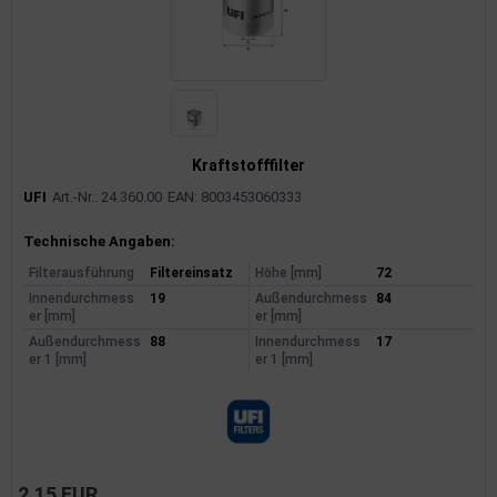
Kraftstofffilter
UFI
Art.-Nr.: 24.360.00
EAN: 8003453060333
Produktinformationen
Technische Angaben:
Filterausführung
Filtereinsatz
Höhe [mm]
72
Innendurchmess
19
Außendurchmess
84
er [mm]
er [mm]
Außendurchmess
88
Innendurchmess
17
er 1 [mm]
er 1 [mm]
2,15 EUR