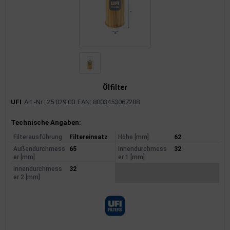
Ölfilter
UFI
Art.-Nr.: 25.029.00
EAN: 8003453067288
Produktinformationen
Technische Angaben:
Filterausführung
Filtereinsatz
Höhe [mm]
62
Außendurchmess
65
Innendurchmess
32
er [mm]
er 1 [mm]
Innendurchmess
32
er 2 [mm]