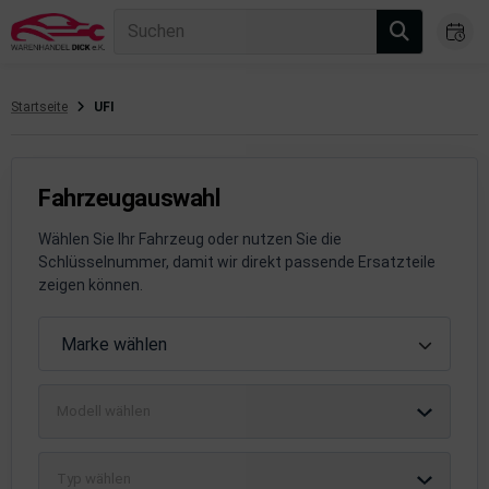
Suchen
Startseite
UFI
gasanlage
hsantrieb
Fahrzeugauswahl
hsaufhängung/Radführung
Wählen Sie Ihr Fahrzeug oder nutzen Sie die
Schlüsselnummer, damit wir direkt passende Ersatzteile
hängerauf-/Anbauteile
zeigen können.
hängevorrichtung
Fahrzeugauswahl
Marke wählen
leuchtung/Signalanlage
Modell wählen
emsanlage
emische Produkte
Typ wählen