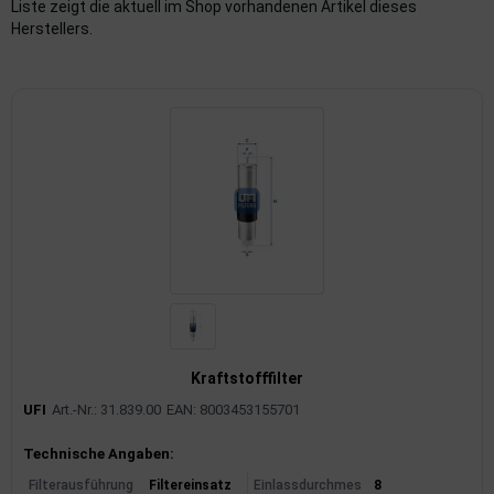
Liste zeigt die aktuell im Shop vorhandenen Artikel dieses
Herstellers.
imaanlage
mfortsysteme
aftstoffaufbereitung
aftstoffförderanlage
pplung
hlung
dungssicherung
nkung
Kraftstofffilter
UFI
Art.-Nr.: 31.839.00
EAN: 8003453155701
tor
Produktinformationen
Technische Angaben:
rmteile/Verbrauchsmaterial
Filterausführung
Filtereinsatz
Einlassdurchmes
8