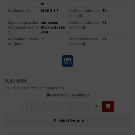
er
Gewindemaß
M 20 X 1,5
Außendurchmess
76
er [mm]
Ergänzungsartike
mit einem
Außendurchmess
78
l/Ergänzende Info
Rücklaufsperr
er 1 [mm]
2
ventil
Außendurchmess
71
Innendurchmess
61
er 2 [mm]
er 1 [mm]
3,37 EUR
inkl. 19 % MwSt. zzgl.
Versandkosten
Lieferzeit:
1-3 Werktage
-
+
Produkt Details