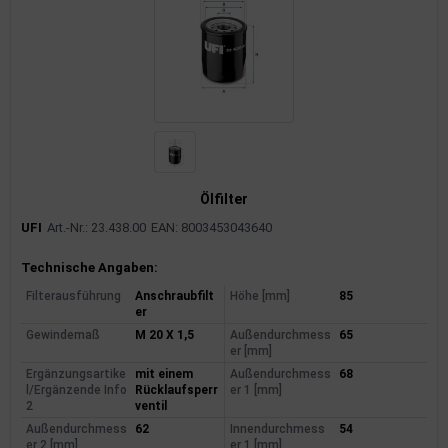
rkzeuge
behör
nd-/Glühanlage
Ölfilter
UFI
Art.-Nr.: 23.438.00
EAN: 8003453043640
Produktinformationen
Technische Angaben:
Filterausführung
Anschraubfilt
Höhe [mm]
85
er
Gewindemaß
M 20 X 1,5
Außendurchmess
65
er [mm]
Ergänzungsartike
mit einem
Außendurchmess
68
l/Ergänzende Info
Rücklaufsperr
er 1 [mm]
2
ventil
Außendurchmess
62
Innendurchmess
54
er 2 [mm]
er 1 [mm]