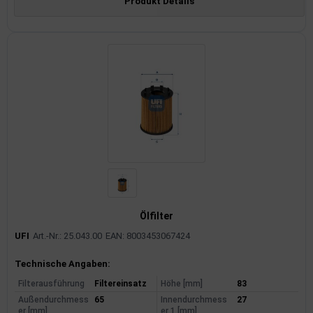
Produkt Details
Ölfilter
UFI
Art.-Nr.: 25.043.00
EAN: 8003453067424
Produktinformationen
Technische Angaben:
Filterausführung
Filtereinsatz
Höhe [mm]
83
Außendurchmess
65
Innendurchmess
27
er [mm]
er 1 [mm]