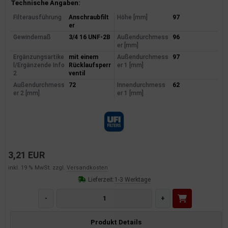
Produktinformationen
Technische Angaben:
Filterausführung
Anschraubfilt
Höhe [mm]
97
er
Gewindemaß
3/4 16 UNF-2B
Außendurchmess
96
er [mm]
Ergänzungsartike
mit einem
Außendurchmess
97
l/Ergänzende Info
Rücklaufsperr
er 1 [mm]
2
ventil
Außendurchmess
72
Innendurchmess
62
er 2 [mm]
er 1 [mm]
3,21 EUR
inkl. 19 % MwSt. zzgl.
Versandkosten
Lieferzeit:
1-3 Werktage
-
+
Produkt Details