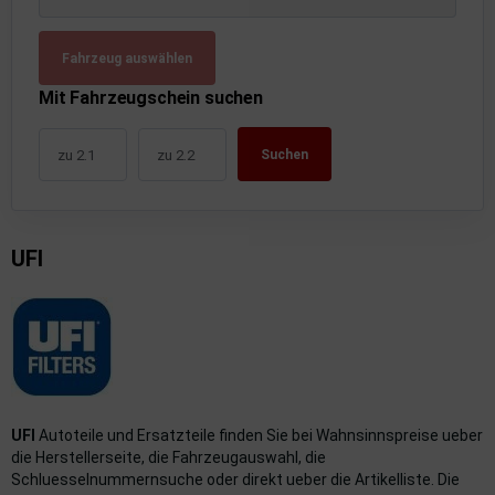
uckluftanlage
Fahrzeug auswählen
ktrik
Mit Fahrzeugschein suchen
hrerhaus/Aufbauten
Suchen
derung/ Dämpfung
triebe
UFI
izung/Lüftung
brid
formations-/Kommunikationssysteme
nenausstattung
UFI
Autoteile und Ersatzteile finden Sie bei Wahnsinnspreise ueber
strumente
die Herstellerseite, die Fahrzeugauswahl, die
Schluesselnummernsuche oder direkt ueber die Artikelliste. Die
rosserie