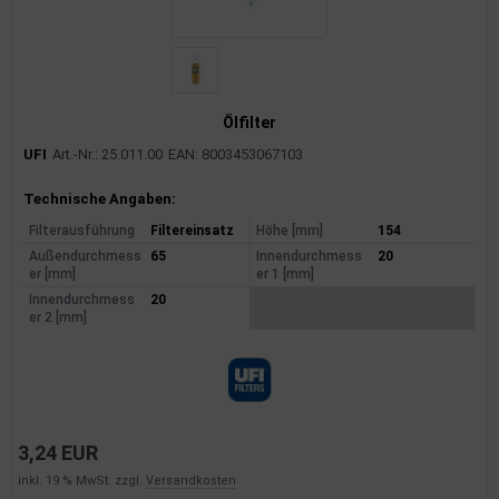
Ölfilter
UFI
Art.-Nr.: 25.011.00
EAN: 8003453067103
Produktinformationen
Technische Angaben:
Filterausführung
Filtereinsatz
Höhe [mm]
154
Außendurchmess
65
Innendurchmess
20
er [mm]
er 1 [mm]
Innendurchmess
20
er 2 [mm]
3,24 EUR
inkl. 19 % MwSt. zzgl.
Versandkosten