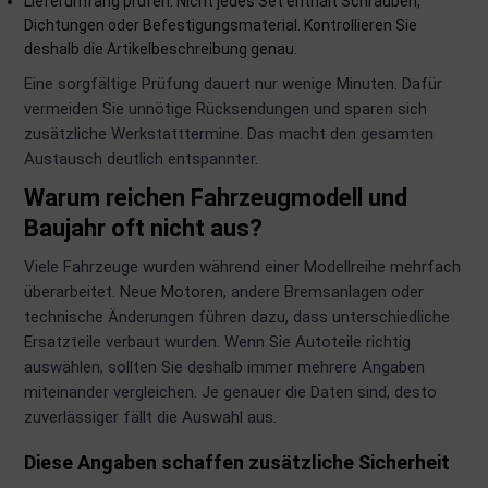
Lieferumfang prüfen: Nicht jedes Set enthält Schrauben,
rkzeuge
Dichtungen oder Befestigungsmaterial. Kontrollieren Sie
deshalb die Artikelbeschreibung genau.
behör
Eine sorgfältige Prüfung dauert nur wenige Minuten. Dafür
nd-/Glühanlage
vermeiden Sie unnötige Rücksendungen und sparen sich
zusätzliche Werkstatttermine. Das macht den gesamten
Austausch deutlich entspannter.
Warum reichen Fahrzeugmodell und
Baujahr oft nicht aus?
Viele Fahrzeuge wurden während einer Modellreihe mehrfach
überarbeitet. Neue
Motoren
, andere Bremsanlagen oder
technische Änderungen führen dazu, dass unterschiedliche
Ersatzteile verbaut wurden. Wenn Sie Autoteile richtig
auswählen, sollten Sie deshalb immer mehrere Angaben
miteinander vergleichen. Je genauer die Daten sind, desto
zuverlässiger fällt die Auswahl aus.
Diese Angaben schaffen zusätzliche Sicherheit