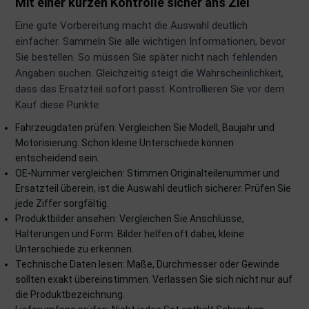
Mit einer kurzen Kontrolle sicher ans Ziel
dantrieb
Eine gute Vorbereitung macht die Auswahl deutlich
einfacher. Sammeln Sie alle wichtigen Informationen, bevor
ementrieb
Sie bestellen. So müssen Sie später nicht nach fehlenden
Angaben suchen. Gleichzeitig steigt die Wahrscheinlichkeit,
der/Reifen
dass das Ersatzteil sofort passt. Kontrollieren Sie vor dem
Kauf diese Punkte:
heibenreinigung
Fahrzeugdaten prüfen: Vergleichen Sie Modell, Baujahr und
heinwerferreinigung
Motorisierung. Schon kleine Unterschiede können
entscheidend sein.
hließanlage
OE-Nummer vergleichen: Stimmen Originalteilenummer und
Ersatzteil überein, ist die Auswahl deutlich sicherer. Prüfen Sie
cherheitssysteme
jede Ziffer sorgfältig.
Produktbilder ansehen: Vergleichen Sie Anschlüsse,
ezialwerkzeuge
Halterungen und Form. Bilder helfen oft dabei, kleine
Unterschiede zu erkennen.
ansportvorrichtung
Technische Daten lesen: Maße, Durchmesser oder Gewinde
sollten exakt übereinstimmen. Verlassen Sie sich nicht nur auf
rkstattausrüstung
die Produktbezeichnung.