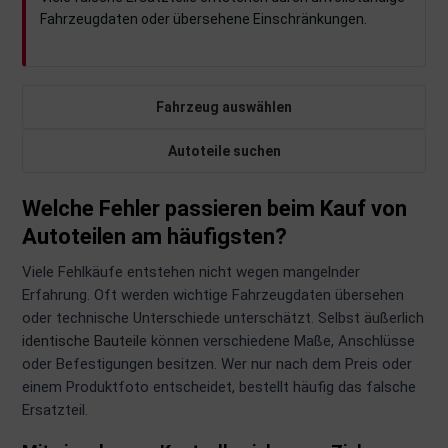
Fahrzeugdaten oder übersehene Einschränkungen.
imaanlage
mfortsysteme
Fahrzeug auswählen
aftstoffaufbereitung
Autoteile suchen
aftstoffförderanlage
Welche Fehler passieren beim Kauf von
pplung
Autoteilen am häufigsten?
hlung
Viele Fehlkäufe entstehen nicht wegen mangelnder
Erfahrung. Oft werden wichtige Fahrzeugdaten übersehen
dungssicherung
oder technische Unterschiede unterschätzt. Selbst äußerlich
identische Bauteile
können verschiedene Maße, Anschlüsse
nkung
oder Befestigungen besitzen. Wer nur nach dem Preis oder
tor
einem Produktfoto entscheidet, bestellt häufig das falsche
Ersatzteil.
rmteile/Verbrauchsmaterial