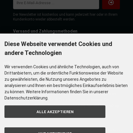
Der Newsletter ist kostenlos und kann jederzeit hier oder in Ihrem
Kundenkonto wieder abbestellt werden.
Versand und Zahlungsmethoden
Diese Webseite verwendet Cookies und
andere Technologien
Wir verwenden Cookies und ähnliche Technologien, auch von
Drittanbietern, um die ordentliche Funktionsweise der Website
zu gewährleisten, die Nutzung unseres Angebotes zu
Die hier angezeigten Daten insbesondere die gesamte Datenbank dürfen nicht
analysieren und Ihnen ein bestmögliches Einkaufserlebnis bieten
kopiert werden. Es ist zu unterlassen, die Daten oder die gesamte Datenbank
zu können. Weitere Informationen finden Sie in unserer
ohne vorherige Zustimmung TecDoc´s zu vervielfältigen, zu verbreiten
Datenschutzerklärung.
und/oder diese Handlungen durch Dritte ausführen zu lassen. Ein
Zuwiderhandeln stellt eine Urheberrechtsverletzung dar und wird verfolgt.
ALLE AKZEPTIEREN
Alle Preise inkl. gesetzl. MwSt. zzgl.
Versandkosten
. Die durchgestrichenen