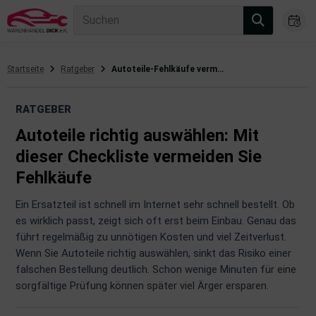
Suchen
Startseite
Ratgeber
Autoteile-Fehlkäufe vermeiden
gasanlage
RATGEBER
hsantrieb
Autoteile richtig auswählen: Mit
hsaufhängung/Radführung
dieser Checkliste vermeiden Sie
Fehlkäufe
hängerauf-/Anbauteile
Ein Ersatzteil ist schnell im Internet sehr schnell bestellt. Ob
hängevorrichtung
es wirklich passt, zeigt sich oft erst beim Einbau. Genau das
führt regelmäßig zu unnötigen Kosten und viel Zeitverlust.
leuchtung/Signalanlage
Wenn Sie Autoteile richtig auswählen, sinkt das Risiko einer
emsanlage
falschen Bestellung deutlich. Schon wenige Minuten für eine
sorgfältige Prüfung können später viel Ärger ersparen.
emische Produkte