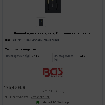
uckluftanlage
ktrik
hrerhaus/Aufbauten
Demontagewerkzeugsatz, Common-Rail-Injektor
derung/ Dämpfung
BGS
Art.-Nr.: 6904
EAN: 4026947069043
triebe
Produktinformationen
Technische Angaben:
izung/Lüftung
Bruttogewicht [g]
3.150
Bruttogewicht
3,15
[kg]
brid
formations-/Kommunikationssysteme
nenausstattung
175,49 EUR
55.711,11 EUR pro kg
strumente
inkl. 19 % MwSt. zzgl.
Versandkosten
Lieferzeit:
1-3 Werktage
rosserie