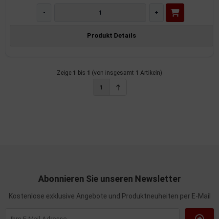
-
+
imaanlage
Produkt Details
mfortsysteme
aftstoffaufbereitung
Zeige
1
bis
1
(von insgesamt
1
Artikeln)
aftstoffförderanlage
1
pplung
hlung
dungssicherung
nkung
Abonnieren Sie unseren Newsletter
tor
Kostenlose exklusive Angebote und Produktneuheiten per E-Mail
rmteile/Verbrauchsmaterial