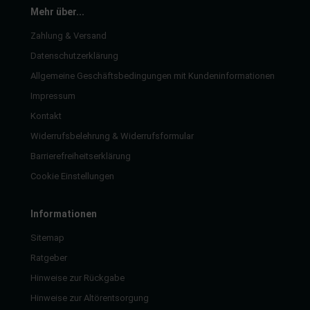
rkzeuge
Mehr über...
behör
Zahlung & Versand
Datenschutzerklärung
nd-/Glühanlage
Allgemeine Geschäftsbedingungen mit Kundeninformationen
Impressum
Kontakt
Widerrufsbelehrung & Widerrufsformular
Barrierefreiheitserklärung
Cookie Einstellungen
Informationen
Sitemap
Ratgeber
Hinweise zur Rückgabe
Hinweise zur Altörentsorgung