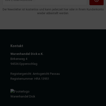
dantrieb
Der Newsletter ist kostenlos und kann jederzeit hier oder in Ihrem Kundenkonto
wieder abbestellt werden.
ementrieb
der/Reifen
heibenreinigung
Kontakt
heinwerferreinigung
Warenhandel Dick e.K.
hließanlage
Birkenweg 4
94536 Eppenschlag
cherheitssysteme
Registergericht: Amtsgericht Passau
ezialwerkzeuge
Registernummer: HRA 13951
ansportvorrichtung
rkstattausrüstung