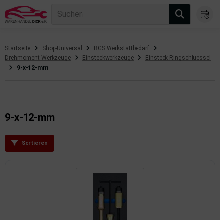
Suchen
Startseite
Shop-Universal
BGS Werkstattbedarf
Drehmoment-Werkzeuge
Einsteckwerkzeuge
Einsteck-Ringschluessel
gasanlage
9-x-12-mm
hsantrieb
hsaufhängung/Radführung
9-x-12-mm
hängerauf-/Anbauteile
hängevorrichtung
Sortieren
leuchtung/Signalanlage
emsanlage
emische Produkte