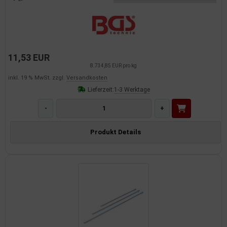
imaanlage
mfortsysteme
11,53 EUR
aftstoffaufbereitung
8.734,85 EUR pro kg
inkl. 19 % MwSt. zzgl.
Versandkosten
aftstoffförderanlage
Lieferzeit:
1-3 Werktage
pplung
-
+
hlung
Produkt Details
dungssicherung
nkung
tor
rmteile/Verbrauchsmaterial