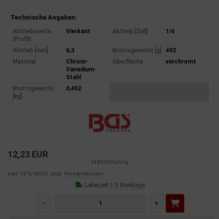
Produktinformationen
Technische Angaben:
Abtriebsseite
Vierkant
Abtrieb [Zoll]
1/4
(Profil)
Abtrieb [mm]
6,3
Bruttogewicht [g]
492
Material
Chrom-
Oberfläche
verchromt
Vanadium-
Stahl
Bruttogewicht
0,492
[kg]
12,23 EUR
24,86 EUR pro kg
inkl. 19 % MwSt. zzgl.
Versandkosten
Lieferzeit:
1-3 Werktage
-
+