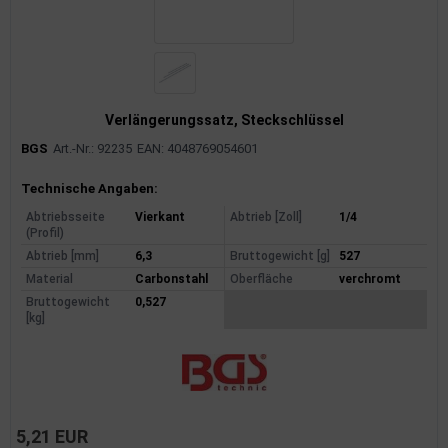
dantrieb
ementrieb
der/Reifen
Verlängerungssatz, Steckschlüssel
BGS
Art.-Nr.: 92235
EAN: 4048769054601
heibenreinigung
Produktinformationen
Technische Angaben:
heinwerferreinigung
Abtriebsseite
Vierkant
Abtrieb [Zoll]
1/4
(Profil)
hließanlage
Abtrieb [mm]
6,3
Bruttogewicht [g]
527
Material
Carbonstahl
Oberfläche
verchromt
cherheitssysteme
Bruttogewicht
0,527
[kg]
ezialwerkzeuge
ansportvorrichtung
rkstattausrüstung
5,21 EUR