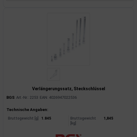
Verlängerungssatz, Steckschlüssel
BGS
Art.-Nr.: 2253
EAN: 4026947022536
Produktinformationen
Technische Angaben:
Bruttogewicht [g]
1.845
Bruttogewicht
1,845
[kg]