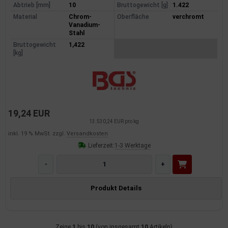
Abtrieb [mm]
10
Bruttogewicht [g]
1.422
Material
Chrom-
Oberfläche
verchromt
Vanadium-
Stahl
Bruttogewicht
1,422
[kg]
19,24 EUR
13.530,24 EUR pro kg
inkl. 19 % MwSt. zzgl.
Versandkosten
Lieferzeit:
1-3 Werktage
-
+
Produkt Details
Zeige
1
bis
10
(von insgesamt
10
Artikeln)