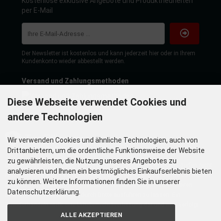
Kostenlose exklusive Angebote und Produktneuheiten
per E-Mail
Der Newsletter ist kostenlos und kann jederzeit hier oder in Ihrem
Kundenkonto wieder abbestellt werden.
Versand und Zahlungsmethoden
Diese Webseite verwendet Cookies und
andere Technologien
Wir verwenden Cookies und ähnliche Technologien, auch von
Drittanbietern, um die ordentliche Funktionsweise der Website
zu gewährleisten, die Nutzung unseres Angebotes zu
Die hier angezeigten Daten insbesondere die gesamte Datenbank dürfen nicht
analysieren und Ihnen ein bestmögliches Einkaufserlebnis bieten
kopiert werden. Es ist zu unterlassen, die Daten oder die gesamte Datenbank
zu können. Weitere Informationen finden Sie in unserer
ohne vorherige Zustimmung TecDoc´s zu vervielfältigen, zu verbreiten
Datenschutzerklärung.
und/oder diese Handlungen durch Dritte ausführen zu lassen. Ein
Zuwiderhandeln stellt eine Urheberrechtsverletzung dar und wird verfolgt.
ALLE AKZEPTIEREN