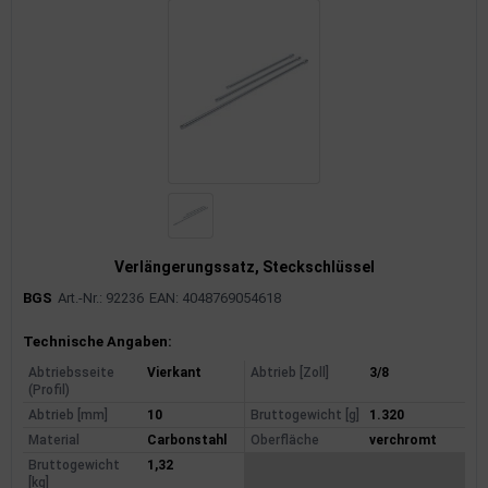
uckluftanlage
ktrik
hrerhaus/Aufbauten
derung/ Dämpfung
triebe
izung/Lüftung
Verlängerungssatz, Steckschlüssel
BGS
Art.-Nr.: 92236
EAN: 4048769054618
brid
Produktinformationen
Technische Angaben:
formations-/Kommunikationssysteme
Abtriebsseite
Vierkant
Abtrieb [Zoll]
3/8
(Profil)
nenausstattung
Abtrieb [mm]
10
Bruttogewicht [g]
1.320
strumente
Material
Carbonstahl
Oberfläche
verchromt
Bruttogewicht
1,32
[kg]
rosserie