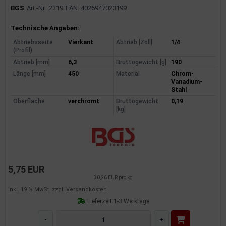
BGS
Art.-Nr.: 2319
EAN: 4026947023199
Produktinformationen
Technische Angaben:
Abtriebsseite
Vierkant
Abtrieb [Zoll]
1/4
(Profil)
Abtrieb [mm]
6,3
Bruttogewicht [g]
190
Länge [mm]
450
Material
Chrom-
Vanadium-
Stahl
Oberfläche
verchromt
Bruttogewicht
0,19
[kg]
5,75 EUR
30,26 EUR pro kg
inkl. 19 % MwSt. zzgl.
Versandkosten
Lieferzeit:
1-3 Werktage
-
+