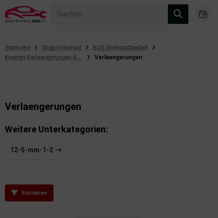
Suchen
Startseite
Shop-Universal
BGS Werkstattbedarf
Knarren-Verlaengerungen-Adapter-Zubehoer
Verlaengerungen
gasanlage
hsantrieb
hsaufhängung/Radführung
Verlaengerungen
hängerauf-/Anbauteile
Weitere Unterkategorien:
hängevorrichtung
12-5-mm-1-2
leuchtung/Signalanlage
emsanlage
Sortieren
emische Produkte