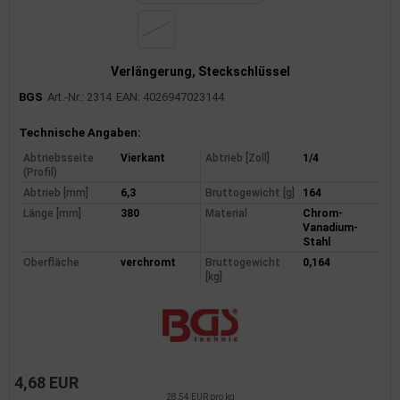
Verlängerung, Steckschlüssel
BGS
Art.-Nr.: 2314
EAN: 4026947023144
Produktinformationen
Technische Angaben:
Abtriebsseite
Vierkant
Abtrieb [Zoll]
1/4
(Profil)
Abtrieb [mm]
6,3
Bruttogewicht [g]
164
Länge [mm]
380
Material
Chrom-
Vanadium-
Stahl
Oberfläche
verchromt
Bruttogewicht
0,164
[kg]
4,68 EUR
28,54 EUR pro kg