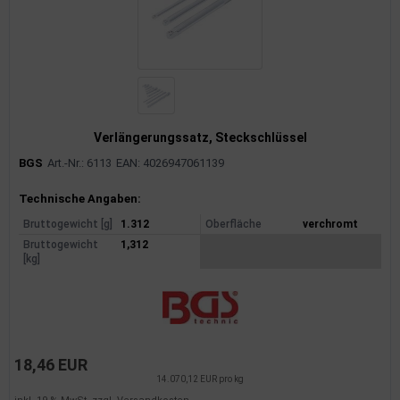
Verlängerungssatz, Steckschlüssel
BGS
Art.-Nr.: 6113
EAN: 4026947061139
Produktinformationen
Technische Angaben:
Bruttogewicht [g]
1.312
Oberfläche
verchromt
Bruttogewicht
1,312
[kg]
18,46 EUR
14.070,12 EUR pro kg