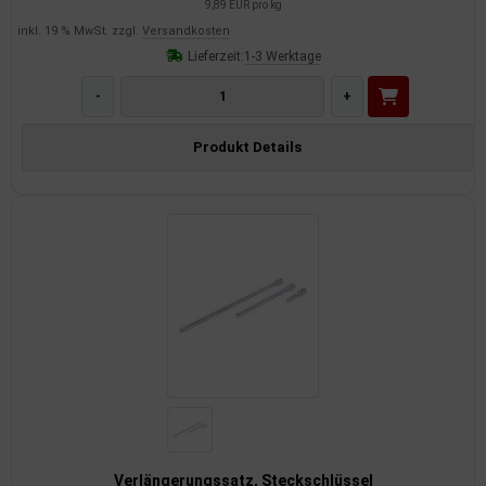
rkzeuge
9,89 EUR pro kg
inkl. 19 % MwSt. zzgl.
Versandkosten
behör
Lieferzeit:
1-3 Werktage
-
+
nd-/Glühanlage
Produkt Details
Verlängerungssatz, Steckschlüssel