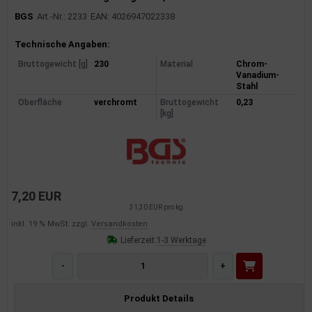
BGS
Art.-Nr.: 2233
EAN: 4026947022338
Produktinformationen
Technische Angaben:
Bruttogewicht [g]
230
Material
Chrom-
Vanadium-
Stahl
Oberfläche
verchromt
Bruttogewicht
0,23
[kg]
7,20 EUR
31,30 EUR pro kg
inkl. 19 % MwSt. zzgl.
Versandkosten
Lieferzeit:
1-3 Werktage
-
+
Produkt Details