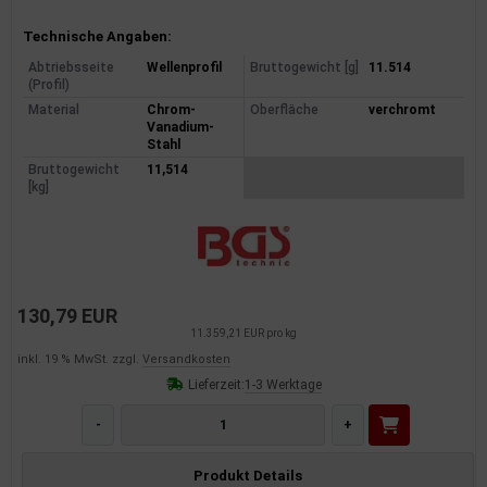
dantrieb
Produktinformationen
Technische Angaben:
Abtriebsseite
Wellenprofil
Bruttogewicht [g]
11.514
ementrieb
(Profil)
Material
Chrom-
Oberfläche
verchromt
der/Reifen
Vanadium-
Stahl
heibenreinigung
Bruttogewicht
11,514
[kg]
heinwerferreinigung
hließanlage
cherheitssysteme
130,79 EUR
11.359,21 EUR pro kg
ezialwerkzeuge
inkl. 19 % MwSt. zzgl.
Versandkosten
Lieferzeit:
1-3 Werktage
ansportvorrichtung
-
+
rkstattausrüstung
Produkt Details