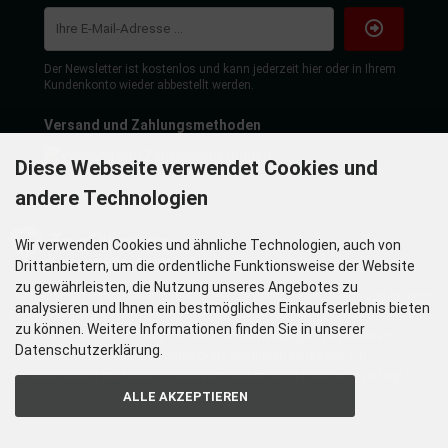
Der Newsletter ist kostenlos und kann jederzeit hier oder in Ihrem
Kundenkonto wieder abbestellt werden.
Versand und Zahlungsmethoden
Diese Webseite verwendet Cookies und
andere Technologien
Wir verwenden Cookies und ähnliche Technologien, auch von
Drittanbietern, um die ordentliche Funktionsweise der Website
zu gewährleisten, die Nutzung unseres Angebotes zu
Die hier angezeigten Daten insbesondere die gesamte Datenbank dürfen nicht
analysieren und Ihnen ein bestmögliches Einkaufserlebnis bieten
kopiert werden. Es ist zu unterlassen, die Daten oder die gesamte Datenbank
zu können. Weitere Informationen finden Sie in unserer
ohne vorherige Zustimmung TecDoc´s zu vervielfältigen, zu verbreiten
Datenschutzerklärung.
und/oder diese Handlungen durch Dritte ausführen zu lassen. Ein
Zuwiderhandeln stellt eine Urheberrechtsverletzung dar und wird verfolgt.
ALLE AKZEPTIEREN