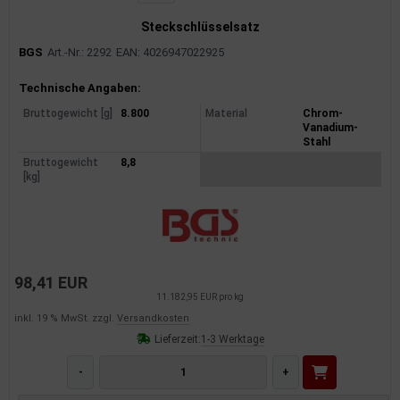
Steckschlüsselsatz
BGS
Art.-Nr.: 2292
EAN: 4026947022925
Produktinformationen
Technische Angaben:
Bruttogewicht [g]
8.800
Material
Chrom-
Vanadium-
Stahl
Bruttogewicht
8,8
[kg]
98,41 EUR
11.182,95 EUR pro kg
inkl. 19 % MwSt. zzgl.
Versandkosten
Lieferzeit:
1-3 Werktage
-
+