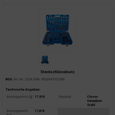
Steckschlüsselsatz
BGS
Art.-Nr.: 2259
EAN: 4026947022598
Produktinformationen
Technische Angaben:
Bruttogewicht [g]
17.818
Material
Chrom-
Vanadium-
Stahl
Bruttogewicht
17,818
[kg]