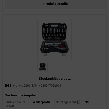
Produkt Details
Steckschlüsselsatz
BGS
Art.-Nr.: 2296
EAN: 4026947022963
Produktinformationen
Technische Angaben:
Abtriebsseite
Wellenprofil
Bruttogewicht [g]
5.950
(Profil)