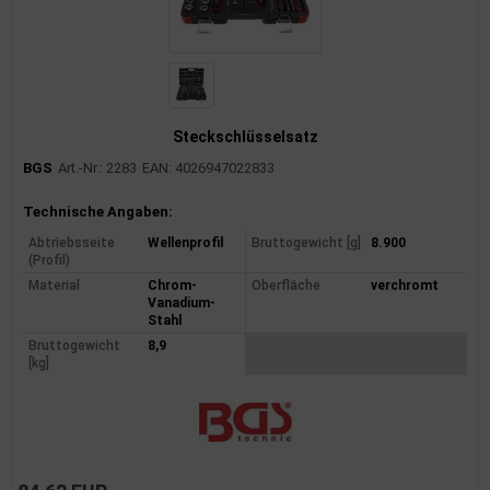
Steckschlüsselsatz
BGS
Art.-Nr.: 2283
EAN: 4026947022833
Produktinformationen
Technische Angaben:
Abtriebsseite
Wellenprofil
Bruttogewicht [g]
8.900
(Profil)
Material
Chrom-
Oberfläche
verchromt
Vanadium-
Stahl
Bruttogewicht
8,9
[kg]