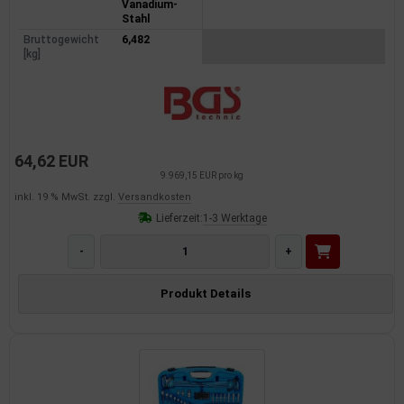
Vanadium-
Stahl
Bruttogewicht
6,482
[kg]
64,62 EUR
9.969,15 EUR pro kg
inkl. 19 % MwSt. zzgl.
Versandkosten
Lieferzeit:
1-3 Werktage
-
+
Produkt Details