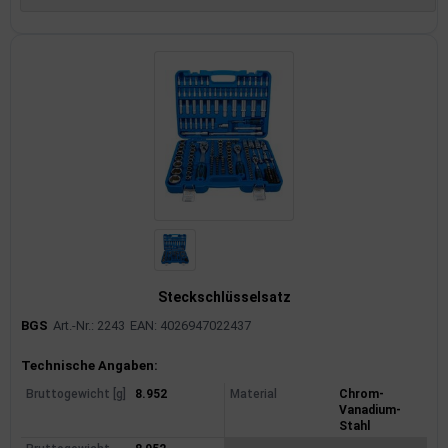
rkzeuge
behör
nd-/Glühanlage
Steckschlüsselsatz
BGS
Art.-Nr.: 2243
EAN: 4026947022437
Produktinformationen
Technische Angaben:
Bruttogewicht [g]
8.952
Material
Chrom-
Vanadium-
Stahl