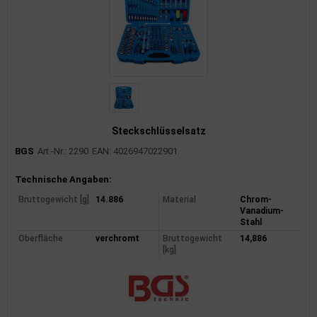
Steckschlüsselsatz
BGS
Art.-Nr.: 2290
EAN: 4026947022901
Produktinformationen
Technische Angaben:
Bruttogewicht [g]
14.886
Material
Chrom-
Vanadium-
Stahl
Oberfläche
verchromt
Bruttogewicht
14,886
[kg]