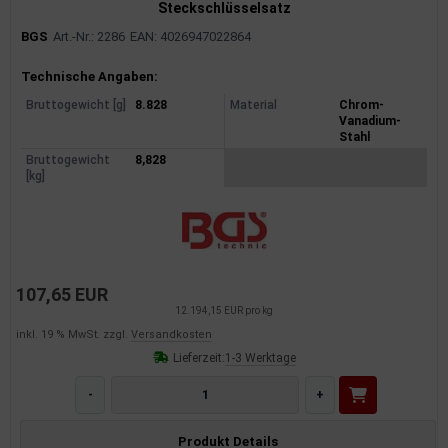
Steckschlüsselsatz
BGS
Art.-Nr.: 2286
EAN: 4026947022864
Produktinformationen
Technische Angaben:
Bruttogewicht [g]
8.828
Material
Chrom-
Vanadium-
Stahl
Bruttogewicht
8,828
[kg]
107,65 EUR
12.194,15 EUR pro kg
inkl. 19 % MwSt. zzgl.
Versandkosten
Lieferzeit:
1-3 Werktage
-
+
Produkt Details