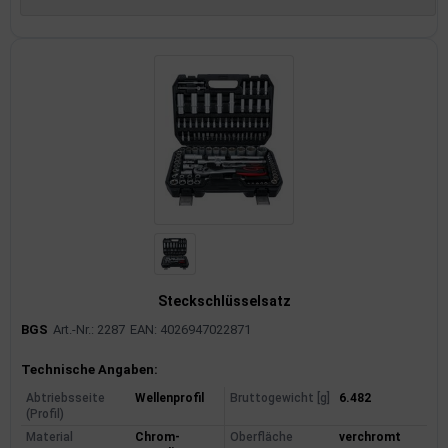
Steckschlüsselsatz
BGS
Art.-Nr.: 2287
EAN: 4026947022871
Produktinformationen
Technische Angaben:
Abtriebsseite
Wellenprofil
Bruttogewicht [g]
6.482
(Profil)
Material
Chrom-
Oberfläche
verchromt