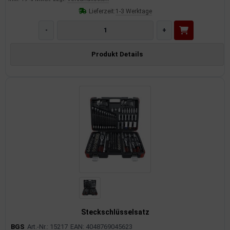
Lieferzeit:
1-3 Werktage
imaanlage
-
+
mfortsysteme
Produkt Details
aftstoffaufbereitung
aftstoffförderanlage
pplung
hlung
dungssicherung
nkung
tor
Steckschlüsselsatz
rmteile/Verbrauchsmaterial
BGS
Art.-Nr.: 15217
EAN: 4048769045623