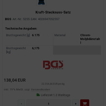
Kraft-Stecknuss-Satz
BGS
Art.-Nr.: 5255
EAN: 4026947052557
Produktinformationen
Technische Angaben:
Bruttogewicht [g]
6.175
Material
Chrom-
Molybdänstah
l
Bruttogewicht
6,175
[kg]
138,04 EUR
22.354,66 EUR pro kg
inkl. 19 % MwSt. zzgl.
Versandkosten
Lieferzeit:
1-3 Werktage
-
+