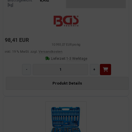
Bruttogewicht
8,952
[kg]
98,41 EUR
10.993,07 EUR pro kg
inkl. 19 % MwSt. zzgl.
Versandkosten
Lieferzeit:
1-3 Werktage
-
+
Produkt Details