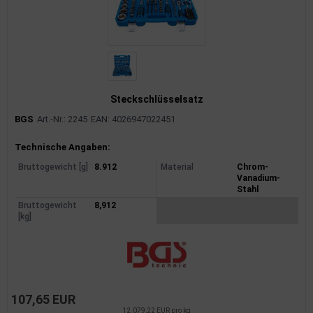
Steckschlüsselsatz
BGS
Art.-Nr.: 2245
EAN: 4026947022451
Produktinformationen
Technische Angaben:
Bruttogewicht [g]
8.912
Material
Chrom-
Vanadium-
Stahl
Bruttogewicht
8,912
[kg]
107,65 EUR
12.079,22 EUR pro kg