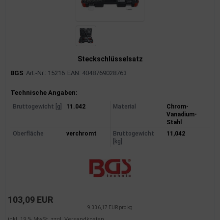
uckluftanlage
ktrik
hrerhaus/Aufbauten
Steckschlüsselsatz
derung/ Dämpfung
BGS
Art.-Nr.: 15216
EAN: 4048769028763
Produktinformationen
triebe
Technische Angaben:
Bruttogewicht [g]
11.042
Material
Chrom-
izung/Lüftung
Vanadium-
Stahl
Oberfläche
verchromt
Bruttogewicht
11,042
brid
[kg]
formations-/Kommunikationssysteme
nenausstattung
103,09 EUR
strumente
9.336,17 EUR pro kg
rosserie
inkl. 19 % MwSt. zzgl.
Versandkosten