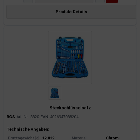
Produkt Details
Steckschlüsselsatz
BGS
Art.-Nr.: 8820
EAN: 4026947088204
Produktinformationen
Technische Angaben:
Bruttogewicht [g]
12.812
Material
Chrom-