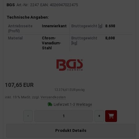
BGS
Art.-Nr.: 2247
EAN: 4026947022475
Produktinformationen
Technische Angaben:
Antriebsseite
Innenvierkant
Bruttogewicht [g]
8.698
(Profil)
Material
Chrom-
Bruttogewicht
8,698
Vanadium-
[kg]
Stahl
107,65 EUR
12.376,41 EUR pro kg
inkl. 19 % MwSt. zzgl.
Versandkosten
Lieferzeit:
1-3 Werktage
-
+
Produkt Details