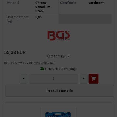
Material
Chrom-
Oberfläche
verchromt
Vanadium-
Stahl
Bruttogewicht
5,95
[kg]
55,38 EUR
9.307,56 EUR pro kg
inkl. 19 % MwSt. zzgl.
Versandkosten
Lieferzeit:
1-3 Werktage
-
+
Produkt Details