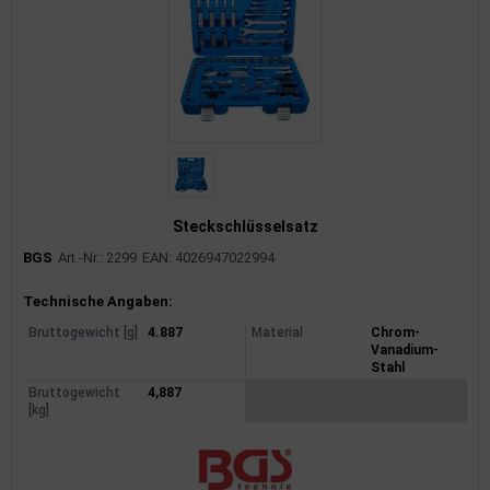
Steckschlüsselsatz
BGS
Art.-Nr.: 2299
EAN: 4026947022994
Produktinformationen
Technische Angaben:
Bruttogewicht [g]
4.887
Material
Chrom-
Vanadium-
Stahl
Bruttogewicht
4,887
[kg]