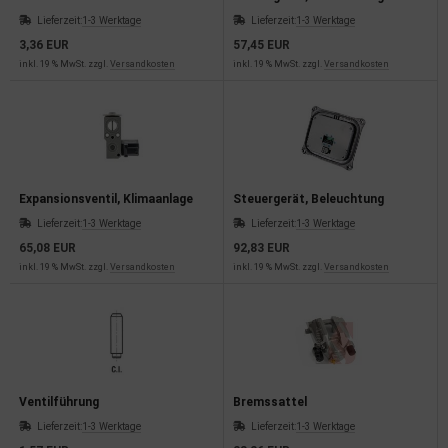
Lieferzeit:
1-3 Werktage
Lieferzeit:
1-3 Werktage
dantrieb
3,36 EUR
57,45 EUR
ementrieb
inkl. 19 % MwSt. zzgl.
Versandkosten
inkl. 19 % MwSt. zzgl.
Versandkosten
der/Reifen
heibenreinigung
heinwerferreinigung
Expansionsventil, Klimaanlage
Steuergerät, Beleuchtung
Lieferzeit:
1-3 Werktage
Lieferzeit:
1-3 Werktage
hließanlage
65,08 EUR
92,83 EUR
inkl. 19 % MwSt. zzgl.
Versandkosten
inkl. 19 % MwSt. zzgl.
Versandkosten
cherheitssysteme
ezialwerkzeuge
ansportvorrichtung
Ventilführung
Bremssattel
rkstattausrüstung
Lieferzeit:
1-3 Werktage
Lieferzeit:
1-3 Werktage