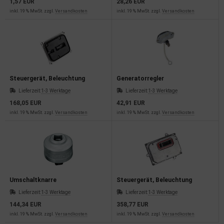
1,57 EUR
28,26 EUR
rkzeuge
inkl. 19 % MwSt. zzgl.
Versandkosten
inkl. 19 % MwSt. zzgl.
Versandkosten
behör
nd-/Glühanlage
Steuergerät, Beleuchtung
Generatorregler
Lieferzeit:
1-3 Werktage
Lieferzeit:
1-3 Werktage
168,05 EUR
42,91 EUR
inkl. 19 % MwSt. zzgl.
Versandkosten
inkl. 19 % MwSt. zzgl.
Versandkosten
Umschaltknarre
Steuergerät, Beleuchtung
Lieferzeit:
1-3 Werktage
Lieferzeit:
1-3 Werktage
144,34 EUR
358,77 EUR
inkl. 19 % MwSt. zzgl.
Versandkosten
inkl. 19 % MwSt. zzgl.
Versandkosten