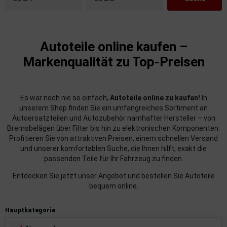
uckluftanlage
4-stellige Herstellerschlüsselnummer aus Feld 2.1
3-stellige Typschlüsselnummer aus Feld 2
ktrik
Autoteile online kaufen –
hrerhaus/Aufbauten
Markenqualität zu Top-Preisen
derung/ Dämpfung
triebe
Es war noch nie so einfach,
Autoteile online zu kaufen!
In
unserem Shop finden Sie ein umfangreiches Sortiment an
izung/Lüftung
Autoersatzteilen und Autozubehör namhafter Hersteller – von
Bremsbelägen über Filter bis hin zu elektronischen Komponenten.
Profitieren Sie von attraktiven Preisen, einem schnellen Versand
brid
und unserer komfortablen Suche, die Ihnen hilft, exakt die
passenden Teile für Ihr Fahrzeug zu finden.
formations-/Kommunikationssysteme
Entdecken Sie jetzt unser Angebot und bestellen Sie Autoteile
nenausstattung
bequem online.
strumente
Hauptkategorie
rosserie