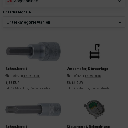
Abgasanlage
imaanlage
Unterkategorie
mfortsysteme
aftstoffaufbereitung
aftstoffförderanlage
pplung
Schrauberbit
Verdampfer, Klimaanlage
hlung
Lieferzeit:
1-3 Werktage
Lieferzeit:
1-3 Werktage
1,56 EUR
56,14 EUR
dungssicherung
inkl. 19 % MwSt. zzgl.
Versandkosten
inkl. 19 % MwSt. zzgl.
Versandkosten
nkung
tor
rmteile/Verbrauchsmaterial
Schrauberbit
Steuergerät, Beleuchtung