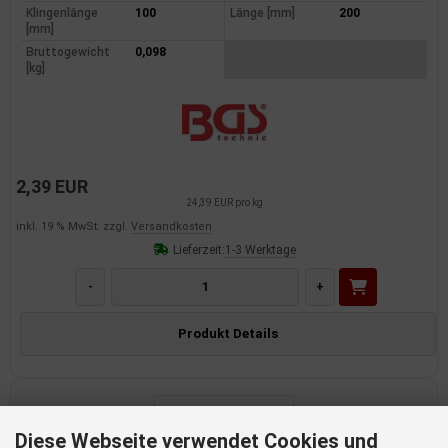
Klingenlänge
100
Länge [mm]
200
[mm]
Bruttogewicht
0,098
[kg]
2,39 EUR
24,39 EUR pro kg
inkl. 19 % MwSt. zzgl.
Versandkosten
Lieferzeit:
1-3 Werktage
-
+
Produkt Details
Diese Webseite verwendet Cookies und