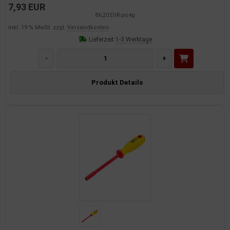
7,93 EUR
86,20 EUR pro kg
imaanlage
inkl. 19 % MwSt. zzgl.
Versandkosten
Lieferzeit:
1-3 Werktage
mfortsysteme
-
+
aftstoffaufbereitung
Produkt Details
aftstoffförderanlage
pplung
hlung
dungssicherung
nkung
tor
rmteile/Verbrauchsmaterial