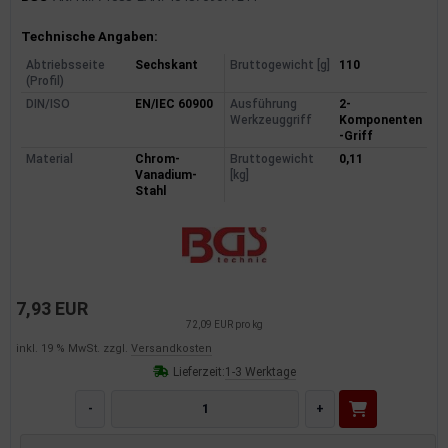
Produktinformationen
Technische Angaben:
Abtriebsseite
Sechskant
Bruttogewicht [g]
110
(Profil)
DIN/ISO
EN/IEC 60900
Ausführung
2-
Werkzeuggriff
Komponenten
-Griff
Material
Chrom-
Bruttogewicht
0,11
Vanadium-
[kg]
Stahl
7,93 EUR
72,09 EUR pro kg
inkl. 19 % MwSt. zzgl.
Versandkosten
Lieferzeit:
1-3 Werktage
-
+