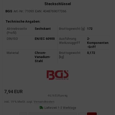
Steckschlüssel
BGS
Art.-Nr.: 71093
EAN: 4048769077266
Produktinformationen
Technische Angaben:
Abtriebsseite
Sechskant
Bruttogewicht [g]
172
(Profil)
DIN/ISO
EN/IEC 60900
Ausführung
2-
Werkzeuggriff
Komponenten
-Griff
Material
Chrom-
Bruttogewicht
0,172
Vanadium-
[kg]
Stahl
7,94 EUR
46,16 EUR pro kg
inkl. 19 % MwSt. zzgl.
Versandkosten
Lieferzeit:
1-3 Werktage