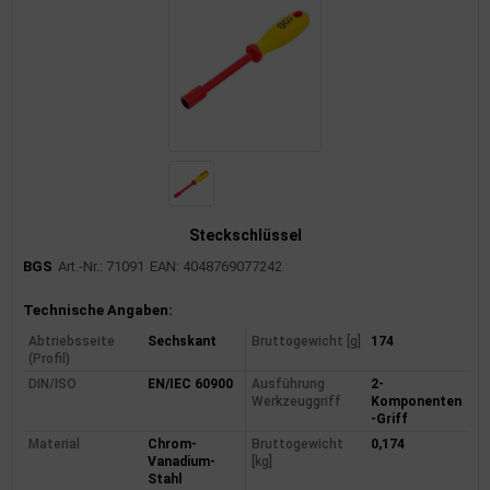
Steckschlüssel
BGS
Art.-Nr.: 71091
EAN: 4048769077242
Produktinformationen
Technische Angaben:
Abtriebsseite
Sechskant
Bruttogewicht [g]
174
(Profil)
DIN/ISO
EN/IEC 60900
Ausführung
2-
Werkzeuggriff
Komponenten
-Griff
Material
Chrom-
Bruttogewicht
0,174
Vanadium-
[kg]
Stahl