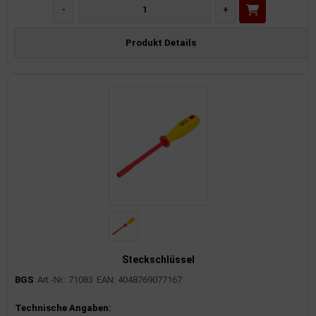
rkzeuge
-
+
behör
Produkt Details
nd-/Glühanlage
Steckschlüssel
BGS
Art.-Nr.: 71083
EAN: 4048769077167
Produktinformationen
Technische Angaben: