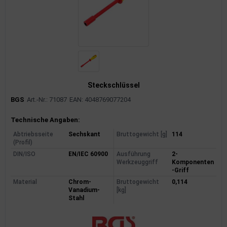
Steckschlüssel
BGS
Art.-Nr.: 71087
EAN: 4048769077204
Produktinformationen
Technische Angaben:
Abtriebsseite
Sechskant
Bruttogewicht [g]
114
(Profil)
DIN/ISO
EN/IEC 60900
Ausführung
2-
Werkzeuggriff
Komponenten
-Griff
Material
Chrom-
Bruttogewicht
0,114
Vanadium-
[kg]
Stahl