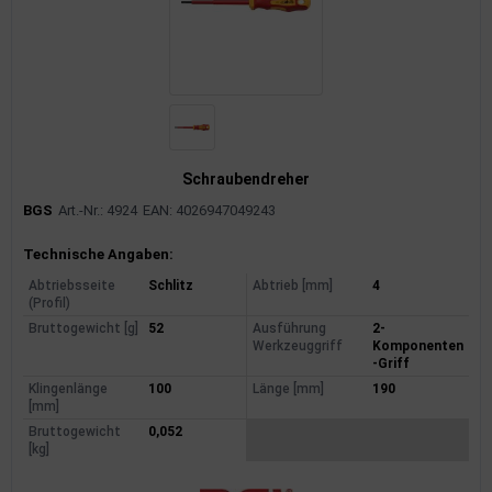
Schraubendreher
BGS
Art.-Nr.: 4924
EAN: 4026947049243
Produktinformationen
Technische Angaben:
Abtriebsseite
Schlitz
Abtrieb [mm]
4
(Profil)
Bruttogewicht [g]
52
Ausführung
2-
Werkzeuggriff
Komponenten
-Griff
Klingenlänge
100
Länge [mm]
190
[mm]
Bruttogewicht
0,052
[kg]