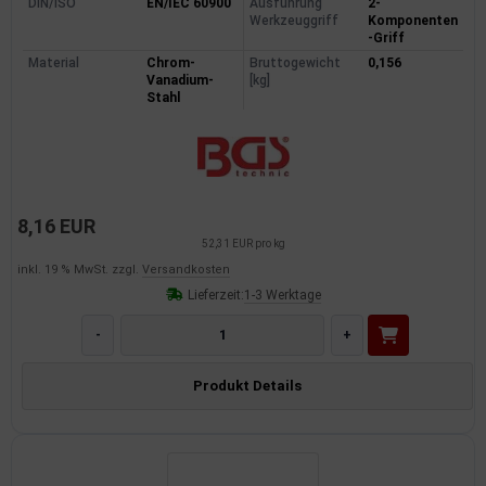
DIN/ISO
EN/IEC 60900
Ausführung
2-
Werkzeuggriff
Komponenten
-Griff
Material
Chrom-
Bruttogewicht
0,156
Vanadium-
[kg]
Stahl
8,16 EUR
52,31 EUR pro kg
inkl. 19 % MwSt. zzgl.
Versandkosten
Lieferzeit:
1-3 Werktage
-
+
Produkt Details