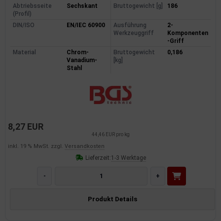
Abtriebsseite
Sechskant
Bruttogewicht [g]
186
(Profil)
DIN/ISO
EN/IEC 60900
Ausführung
2-
Werkzeuggriff
Komponenten
-Griff
Material
Chrom-
Bruttogewicht
0,186
Vanadium-
[kg]
Stahl
8,27 EUR
44,46 EUR pro kg
inkl. 19 % MwSt. zzgl.
Versandkosten
Lieferzeit:
1-3 Werktage
-
+
Produkt Details