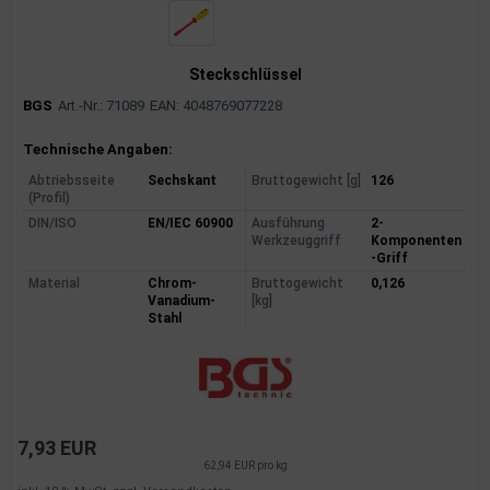
Steckschlüssel
BGS
Art.-Nr.: 71089
EAN: 4048769077228
Produktinformationen
Technische Angaben:
Abtriebsseite
Sechskant
Bruttogewicht [g]
126
(Profil)
DIN/ISO
EN/IEC 60900
Ausführung
2-
Werkzeuggriff
Komponenten
-Griff
Material
Chrom-
Bruttogewicht
0,126
Vanadium-
[kg]
Stahl
7,93 EUR
62,94 EUR pro kg