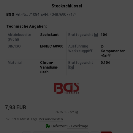
Steckschlüssel
dantrieb
BGS
Art.-Nr.: 71084
EAN: 4048769077174
ementrieb
Produktinformationen
Technische Angaben:
der/Reifen
Abtriebsseite
Sechskant
Bruttogewicht [g]
104
(Profil)
heibenreinigung
DIN/ISO
EN/IEC 60900
Ausführung
2-
Werkzeuggriff
Komponenten
-Griff
heinwerferreinigung
Material
Chrom-
Bruttogewicht
0,104
Vanadium-
[kg]
hließanlage
Stahl
cherheitssysteme
ezialwerkzeuge
7,93 EUR
ansportvorrichtung
76,25 EUR pro kg
inkl. 19 % MwSt. zzgl.
Versandkosten
rkstattausrüstung
Lieferzeit:
1-3 Werktage