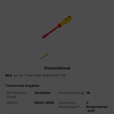
Steckschlüssel
BGS
Art.-Nr.: 71086
EAN: 4048769077198
Produktinformationen
Technische Angaben:
Abtriebsseite
Sechskant
Bruttogewicht [g]
98
(Profil)
DIN/ISO
EN/IEC 60900
Ausführung
2-
Werkzeuggriff
Komponenten
-Griff