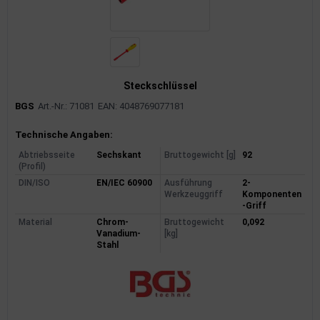
uckluftanlage
ktrik
hrerhaus/Aufbauten
Steckschlüssel
derung/ Dämpfung
BGS
Art.-Nr.: 71081
EAN: 4048769077181
Produktinformationen
triebe
Technische Angaben:
Abtriebsseite
Sechskant
Bruttogewicht [g]
92
izung/Lüftung
(Profil)
DIN/ISO
EN/IEC 60900
Ausführung
2-
Werkzeuggriff
Komponenten
brid
-Griff
Material
Chrom-
Bruttogewicht
0,092
formations-/Kommunikationssysteme
Vanadium-
[kg]
Stahl
nenausstattung
strumente
rosserie