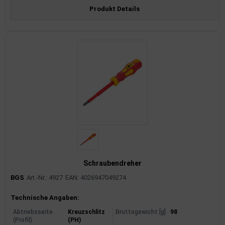
Produkt Details
Schraubendreher
BGS
Art.-Nr.: 4927
EAN: 4026947049274
Produktinformationen
Technische Angaben:
Abtriebsseite
Kreuzschlitz
Bruttogewicht [g]
98
(Profil)
(PH)