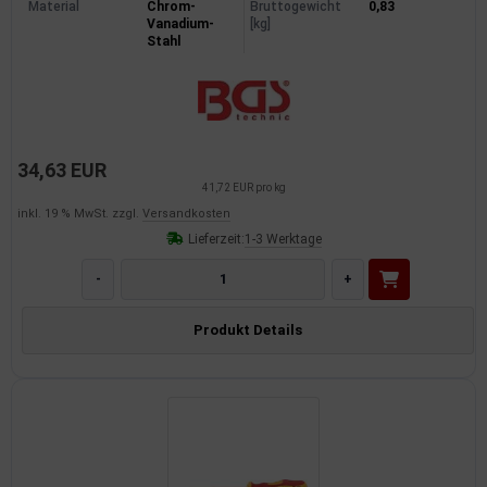
Material
Chrom-
Bruttogewicht
0,83
Vanadium-
[kg]
Stahl
34,63 EUR
41,72 EUR pro kg
inkl. 19 % MwSt. zzgl.
Versandkosten
Lieferzeit:
1-3 Werktage
-
+
Produkt Details