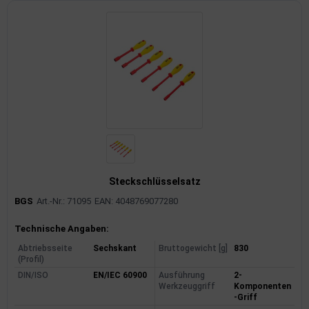
Steckschlüsselsatz
BGS
Art.-Nr.: 71095
EAN: 4048769077280
Produktinformationen
Technische Angaben:
Abtriebsseite
Sechskant
Bruttogewicht [g]
830
(Profil)
DIN/ISO
EN/IEC 60900
Ausführung
2-
Werkzeuggriff
Komponenten
-Griff