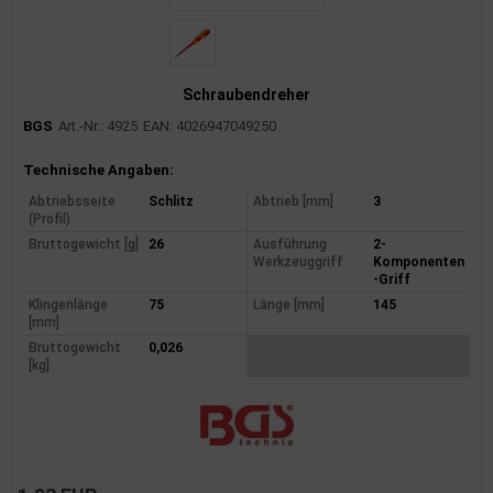
Schraubendreher
BGS
Art.-Nr.: 4925
EAN: 4026947049250
Produktinformationen
Technische Angaben:
Abtriebsseite
Schlitz
Abtrieb [mm]
3
(Profil)
Bruttogewicht [g]
26
Ausführung
2-
Werkzeuggriff
Komponenten
-Griff
Klingenlänge
75
Länge [mm]
145
[mm]
Bruttogewicht
0,026
[kg]