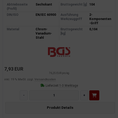
Abtriebsseite
Sechskant
Bruttogewicht [g]
104
(Profil)
DIN/ISO
EN/IEC 60900
Ausführung
2-
Werkzeuggriff
Komponenten
-Griff
Material
Chrom-
Bruttogewicht
0,104
Vanadium-
[kg]
Stahl
7,93 EUR
76,25 EUR pro kg
inkl. 19 % MwSt. zzgl.
Versandkosten
Lieferzeit:
1-3 Werktage
-
+
Produkt Details