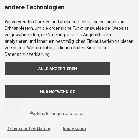
andere Technologien
Wir verwenden Cookies und ähnliche Technologien, auch von
Drittanbietern, um die ordentliche Funktionsweise der Website
zu gewährleisten, die Nutzung unseres Angebotes zu
analysieren und Ihnen ein bestmögliches Einkaufserlebnis bieten
zu können. Weitere Informationen finden Sie in unserer
Datenschutzerklärung.
Schraubendreher
ALLE AKZEPTIEREN
BGS
Art.-Nr.: 4941
EAN: 4026947049410
Produktinformationen
Technische Angaben:
Abtriebsseite
Schlitz
Abtrieb [mm]
6,5
NUR NOTWENDIGE
(Profil)
Bruttogewicht [g]
108
Ausführung
2-
Werkzeuggriff
Komponenten
-Griff
Einstellungen anpassen
Klingenlänge
150
Länge [mm]
250
[mm]
Datenschutzerklärung
Impressum
Bruttogewicht
0,108
[kg]