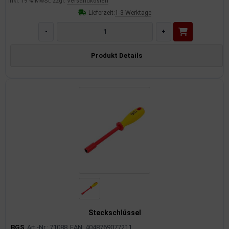
inkl. 19 % MwSt. zzgl.
Versandkosten
Lieferzeit:
1-3 Werktage
-
+
Produkt Details
Steckschlüssel
BGS
Art.-Nr.: 71088
EAN: 4048769077211