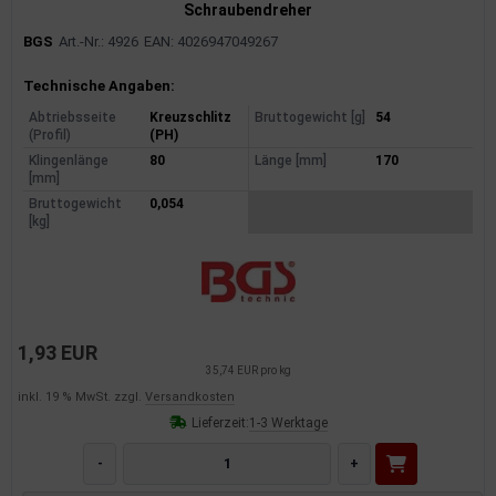
Schraubendreher
BGS
Art.-Nr.: 4926
EAN: 4026947049267
Produktinformationen
Technische Angaben:
Abtriebsseite
Kreuzschlitz
Bruttogewicht [g]
54
(Profil)
(PH)
Klingenlänge
80
Länge [mm]
170
[mm]
Bruttogewicht
0,054
[kg]
1,93 EUR
35,74 EUR pro kg
inkl. 19 % MwSt. zzgl.
Versandkosten
Lieferzeit:
1-3 Werktage
-
+