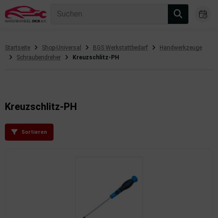
Suchen
Startseite
Shop-Universal
BGS Werkstattbedarf
Handwerkzeuge
Schraubendreher
Kreuzschlitz-PH
gasanlage
hsantrieb
hsaufhängung/Radführung
Kreuzschlitz-PH
hängerauf-/Anbauteile
Sortieren
hängevorrichtung
leuchtung/Signalanlage
emsanlage
emische Produkte