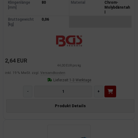
Klingenlänge
80
Material
Chrom-
[mm]
Molybdänstah
l
Bruttogewicht
0,06
[kg]
2,64 EUR
44,00 EUR pro kg
inkl. 19 % MwSt. zzgl.
Versandkosten
Lieferzeit:
1-3 Werktage
-
+
Produkt Details