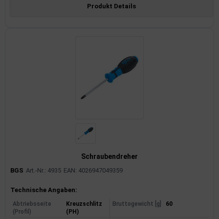
Produkt Details
Schraubendreher
BGS
Art.-Nr.: 4935
EAN: 4026947049359
Produktinformationen
Technische Angaben:
Abtriebsseite
Kreuzschlitz
Bruttogewicht [g]
60
(Profil)
(PH)