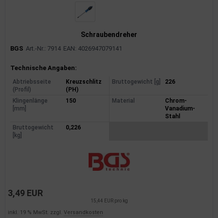
Schraubendreher
BGS
Art.-Nr.: 7914
EAN: 4026947079141
Produktinformationen
Technische Angaben:
Abtriebsseite
Kreuzschlitz
Bruttogewicht [g]
226
(Profil)
(PH)
Klingenlänge
150
Material
Chrom-
[mm]
Vanadium-
Stahl
Bruttogewicht
0,226
[kg]
3,49 EUR
15,44 EUR pro kg
inkl. 19 % MwSt. zzgl.
Versandkosten