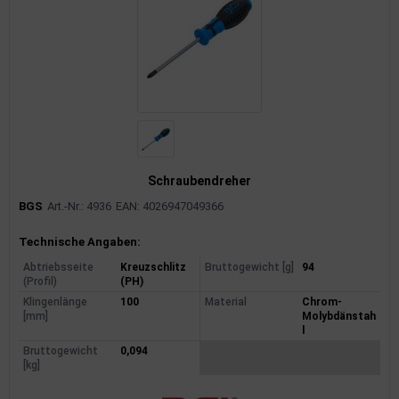
Schraubendreher
BGS
Art.-Nr.: 4936
EAN: 4026947049366
Produktinformationen
Technische Angaben:
Abtriebsseite
Kreuzschlitz
Bruttogewicht [g]
94
(Profil)
(PH)
Klingenlänge
100
Material
Chrom-
[mm]
Molybdänstah
l
Bruttogewicht
0,094
[kg]