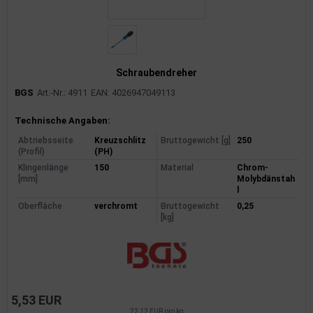
Schraubendreher
BGS
Art.-Nr.: 4911
EAN: 4026947049113
Produktinformationen
Technische Angaben:
Abtriebsseite
Kreuzschlitz
Bruttogewicht [g]
250
(Profil)
(PH)
Klingenlänge
150
Material
Chrom-
[mm]
Molybdänstah
l
Oberfläche
verchromt
Bruttogewicht
0,25
[kg]
5,53 EUR
22,12 EUR pro kg