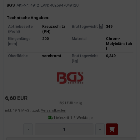
BGS
Art.-Nr.: 4912
EAN: 4026947049120
Produktinformationen
Technische Angaben:
Abtriebsseite
Kreuzschlitz
Bruttogewicht [g]
349
(Profil)
(PH)
Klingenlänge
200
Material
Chrom-
[mm]
Molybdänstah
l
Oberfläche
verchromt
Bruttogewicht
0,349
[kg]
6,60 EUR
18,91 EUR pro kg
inkl. 19 % MwSt. zzgl.
Versandkosten
Lieferzeit:
1-3 Werktage
-
+