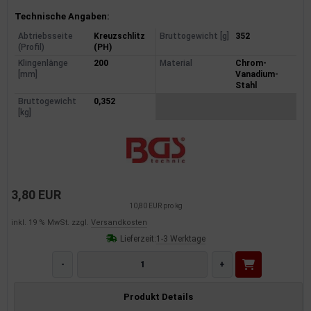
Produktinformationen
Technische Angaben:
Abtriebsseite
Kreuzschlitz
Bruttogewicht [g]
352
(Profil)
(PH)
Klingenlänge
200
Material
Chrom-
[mm]
Vanadium-
Stahl
Bruttogewicht
0,352
[kg]
3,80 EUR
10,80 EUR pro kg
inkl. 19 % MwSt. zzgl.
Versandkosten
Lieferzeit:
1-3 Werktage
-
+
Produkt Details