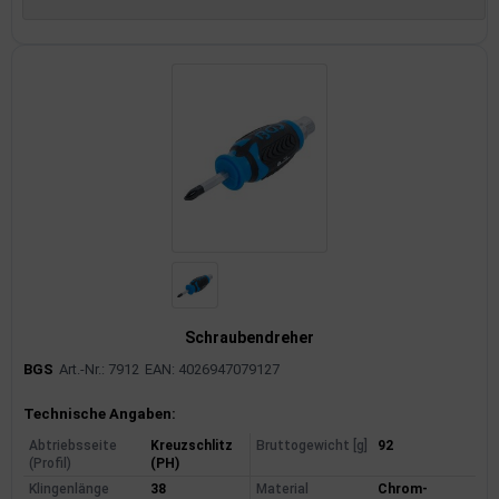
Schraubendreher
BGS
Art.-Nr.: 7912
EAN: 4026947079127
Produktinformationen
Technische Angaben:
Abtriebsseite
Kreuzschlitz
Bruttogewicht [g]
92
(Profil)
(PH)
Klingenlänge
38
Material
Chrom-