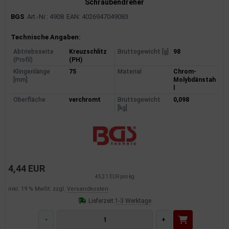
Schraubendreher
dantrieb
BGS
Art.-Nr.: 4908
EAN: 4026947049083
ementrieb
Produktinformationen
Technische Angaben:
Abtriebsseite
Kreuzschlitz
Bruttogewicht [g]
98
der/Reifen
(Profil)
(PH)
Klingenlänge
75
Material
Chrom-
heibenreinigung
[mm]
Molybdänstah
l
Oberfläche
verchromt
Bruttogewicht
0,098
heinwerferreinigung
[kg]
hließanlage
cherheitssysteme
ezialwerkzeuge
4,44 EUR
45,31 EUR pro kg
ansportvorrichtung
inkl. 19 % MwSt. zzgl.
Versandkosten
Lieferzeit:
1-3 Werktage
rkstattausrüstung
-
+