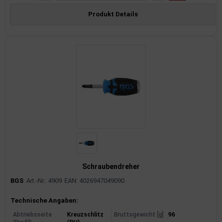
rkzeuge
Produkt Details
behör
nd-/Glühanlage
Schraubendreher
BGS
Art.-Nr.: 4909
EAN: 4026947049090
Produktinformationen
Technische Angaben:
Abtriebsseite
Kreuzschlitz
Bruttogewicht [g]
96