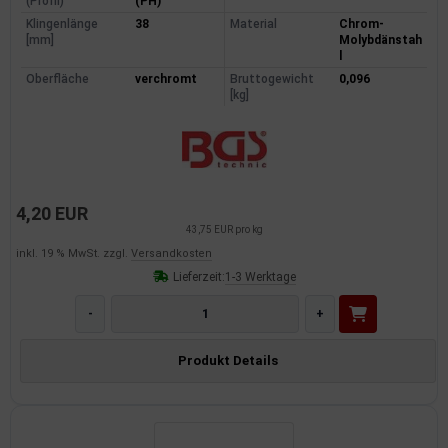
(Profil)
(PH)
Klingenlänge
38
Material
Chrom-
[mm]
Molybdänstah
l
Oberfläche
verchromt
Bruttogewicht
0,096
[kg]
4,20 EUR
43,75 EUR pro kg
inkl. 19 % MwSt. zzgl.
Versandkosten
Lieferzeit:
1-3 Werktage
-
+
Produkt Details