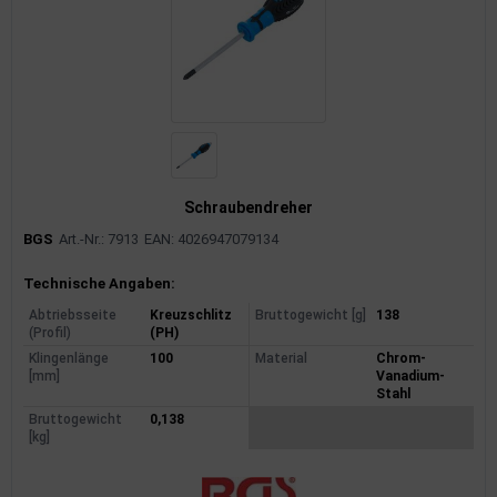
Schraubendreher
BGS
Art.-Nr.: 7913
EAN: 4026947079134
Produktinformationen
Technische Angaben:
Abtriebsseite
Kreuzschlitz
Bruttogewicht [g]
138
(Profil)
(PH)
Klingenlänge
100
Material
Chrom-
[mm]
Vanadium-
Stahl
Bruttogewicht
0,138
[kg]