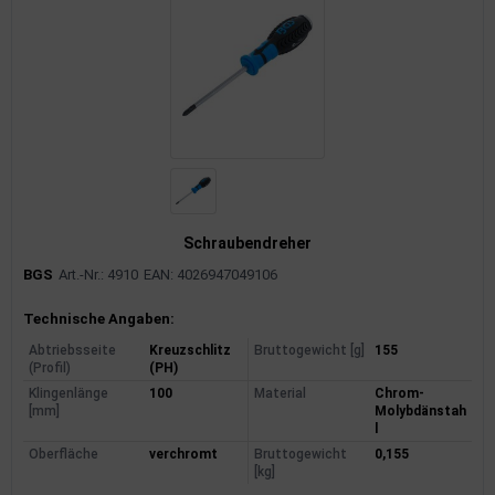
Schraubendreher
BGS
Art.-Nr.: 4910
EAN: 4026947049106
Produktinformationen
Technische Angaben:
Abtriebsseite
Kreuzschlitz
Bruttogewicht [g]
155
(Profil)
(PH)
Klingenlänge
100
Material
Chrom-
[mm]
Molybdänstah
l
Oberfläche
verchromt
Bruttogewicht
0,155
[kg]