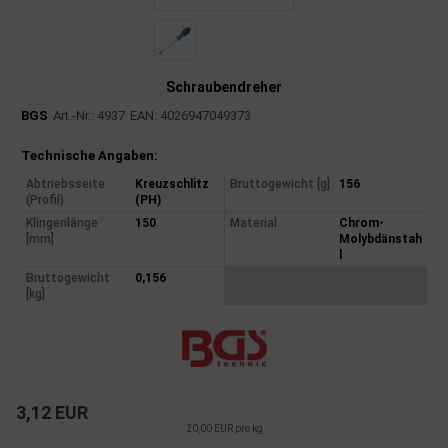
Schraubendreher
BGS
Art.-Nr.: 4937
EAN: 4026947049373
Produktinformationen
Technische Angaben:
Abtriebsseite
Kreuzschlitz
Bruttogewicht [g]
156
(Profil)
(PH)
Klingenlänge
150
Material
Chrom-
[mm]
Molybdänstah
l
Bruttogewicht
0,156
[kg]
3,12 EUR
20,00 EUR pro kg