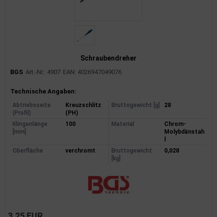
uckluftanlage
ktrik
hrerhaus/Aufbauten
Schraubendreher
derung/ Dämpfung
BGS
Art.-Nr.: 4907
EAN: 4026947049076
Produktinformationen
triebe
Technische Angaben:
Abtriebsseite
Kreuzschlitz
Bruttogewicht [g]
28
izung/Lüftung
(Profil)
(PH)
Klingenlänge
100
Material
Chrom-
[mm]
Molybdänstah
brid
l
Oberfläche
verchromt
Bruttogewicht
0,028
formations-/Kommunikationssysteme
[kg]
nenausstattung
strumente
3,25 EUR
rosserie