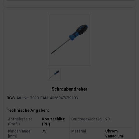
Schraubendreher
BGS
Art.-Nr.: 7910
EAN: 4026947079103
Produktinformationen
Technische Angaben:
Abtriebsseite
Kreuzschlitz
Bruttogewicht [g]
28
(Profil)
(PH)
Klingenlänge
75
Material
Chrom-
[mm]
Vanadium-