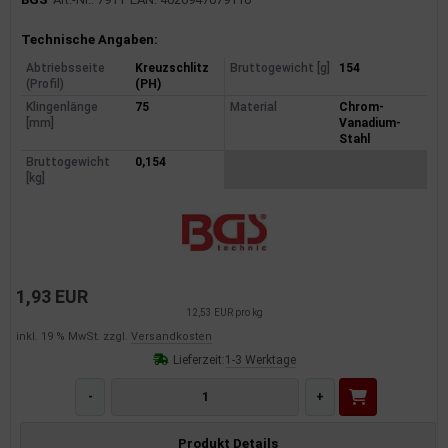
Produktinformationen
Technische Angaben:
Abtriebsseite
Kreuzschlitz
Bruttogewicht [g]
154
(Profil)
(PH)
Klingenlänge
75
Material
Chrom-
[mm]
Vanadium-
Stahl
Bruttogewicht
0,154
[kg]
1,93 EUR
12,53 EUR pro kg
inkl. 19 % MwSt. zzgl.
Versandkosten
Lieferzeit:
1-3 Werktage
-
+
Produkt Details