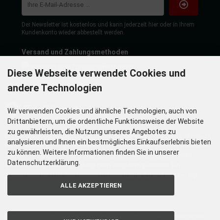
Der Newsletter ist kostenlos und kann jederzeit hier oder in Ihrem
Kundenkonto wieder abbestellt werden.
Versand und Zahlungsmethoden
Diese Webseite verwendet Cookies und
andere Technologien
Wir verwenden Cookies und ähnliche Technologien, auch von
Drittanbietern, um die ordentliche Funktionsweise der Website
zu gewährleisten, die Nutzung unseres Angebotes zu
Die hier angezeigten Daten insbesondere die gesamte Datenbank dürfen nicht
analysieren und Ihnen ein bestmögliches Einkaufserlebnis bieten
kopiert werden. Es ist zu unterlassen, die Daten oder die gesamte Datenbank
zu können. Weitere Informationen finden Sie in unserer
ohne vorherige Zustimmung TecDoc´s zu vervielfältigen, zu verbreiten
Datenschutzerklärung.
und/oder diese Handlungen durch Dritte ausführen zu lassen. Ein
Zuwiderhandeln stellt eine Urheberrechtsverletzung dar und wird verfolgt.
ALLE AKZEPTIEREN
Alle Preise inkl. gesetzl. MwSt. zzgl.
Versandkosten
. Die durchgestrichenen