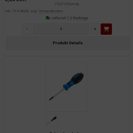
116,07 EUR pro kg
inkl. 19 % MwSt. zzgl.
Versandkosten
imaanlage
Lieferzeit:
1-3 Werktage
mfortsysteme
-
+
aftstoffaufbereitung
Produkt Details
aftstoffförderanlage
pplung
hlung
dungssicherung
nkung
tor
rmteile/Verbrauchsmaterial