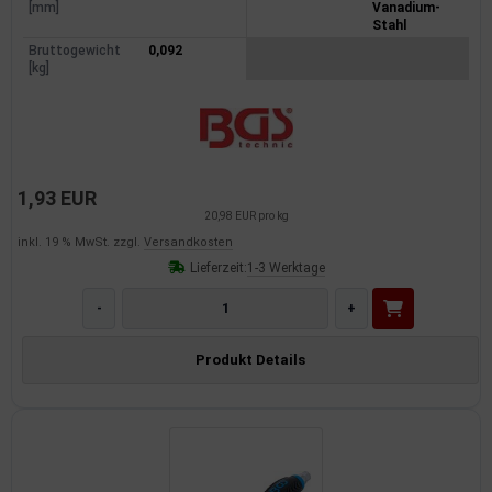
[mm]
Vanadium-
Stahl
Bruttogewicht
0,092
[kg]
1,93 EUR
20,98 EUR pro kg
inkl. 19 % MwSt. zzgl.
Versandkosten
Lieferzeit:
1-3 Werktage
-
+
Produkt Details